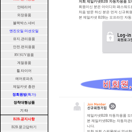
저희 제일카넷B2B 자동차용품 도
회원이신 분은 아이디와 패스워드
인테리어
처음 방문 하신 분은 먼저 신규회
외장용품
본 제일카넷 B2B는 오프라인 자동
블랙박스.네비
엔진오일.미션오일
유지.관리용품
안전.편의용품
RV.SUV용품
계절용품
휠.타이어
에어로파츠
제일카넷 총판
정회원방
(특가)
장착대행상품
기 타
제일카넷B2B 자동차용품 도
B2B.공지사항
본 제일카넷B2B는 자동차관
니다.
B2B.묻고답하기
또한 저희 쇼핑몰에서 엄선한