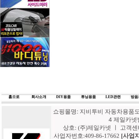
홈으로
회사소개
DIY용품
튜닝용품
LED관련
방음
쇼핑몰명: 지비투비 자동차용품도매
4 제일카넷
상호: (주)제일카넷 ㅣ 고객센터: 15
사업자번호:409-86-17662
[사업