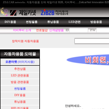
자동차용품 도매 제일카넷 B2B, 지비투비.....ZeilcarNet Innovation B2
ZEiLCAR networks.
DIY용품
썬팅필름
튜닝용품
LED관련
방음용품
지비투비 소개
연료절감
신개념방음
ID
P/W
장착지원 자동차용품
자동차용품 도매몰
오픈마켓
(이미지사용)
추천상품
LED 관련용품
방음 관련용품
썬팅필름
DIY용품
튜닝용품
안녕하세요..
HID.전기용품