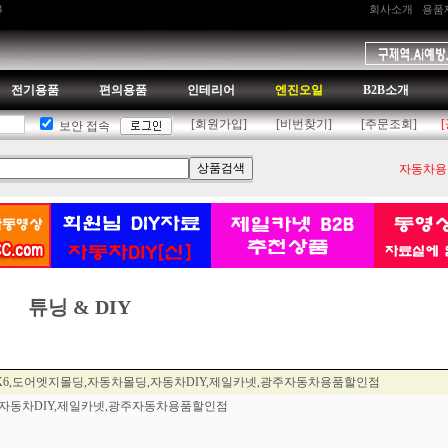
B
회사소개
용품
전기용품
편의용품
인테리어
엔진오일
B2B소개
[회원가입]
[비번찾기]
[주문조회]
보안 접속
자동차용품
튜닝 & DIY
W X6,도어엣지몰딩,자동차몰딩,자동차DIY,제일카넷,광주자동차용품할인점
딩,자동차DIY,제일카넷,광주자동차용품할인점