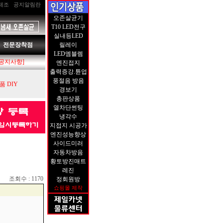
제조
공지알림란
오존살균기
T10 LED전구
실내등LED
전문장착점
릴레이
LED엠블렘
[공지사항]
엔진접지
출력증강.튠업
풍절음 방음
 DIY
경보기
총판상품
열차단썬팅
냉각수
지접지 시공가
엔진성능향상
사이드미러
자동차방음
황토방진매트
레진
조회수 : 1170
정회원방
쇼핑몰 제작