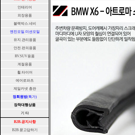
인테리어
외장용품
블랙박스.네비
엔진오일.미션오일
유지.관리용품
안전.편의용품
RV.SUV용품
계절용품
휠.타이어
에어로파츠
제일카넷 총판
정회원방
(특가)
장착대행상품
기 타
B2B.공지사항
B2B.묻고답하기