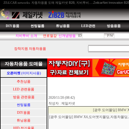
자동차용품 도매 제일카넷 B2B, 지비투비.....ZeilcarNet Innovation B2
ZEiLCAR networks.
DIY용품
썬팅필름
튜닝용품
LED관련
방음용품
지비투비 소개
연료절감
신개념방음
ID
P/W
장착지원 자동차용품
자동차용품 도매몰
오픈마켓
(이미지사용)
추천상품
LED 관련용품
방음 관련용품
2020/11/20 (08:42)
작성자 : 제일카넷
썬팅필름
[광주 도어몰딩] BM
DIY용품
[광주 도어몰딩] BMW X6,도어엣지몰딩,자동차몰
튜닝용품
HID.전기용품