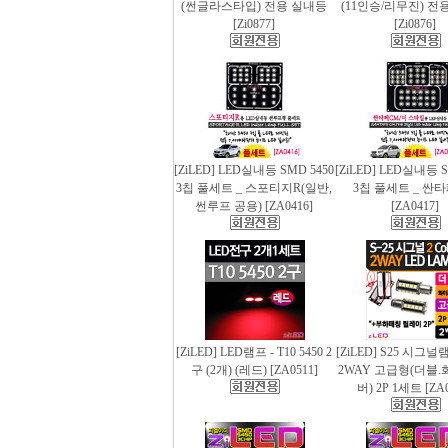
(썬글라스타입) 전용 실내등
(11인승/리무진) 전
[Zi0877]
[Zi0876]
[ZiLED] LED실내등 SMD 5450
[ZiLED] LED실내등 S
3칩 풀세트 _ 스포티지R(일반,
3칩 풀세트 _ 싼
썬루프 공용) [ZA0416]
[ZA0417]
[ZiLED] LED램프 - T10 5450 2
[ZiLED] S25 시그
구 (2개) (레드) [ZA0511]
2WAY 고급형(더블.
버) 2P 1세트 [ZA0