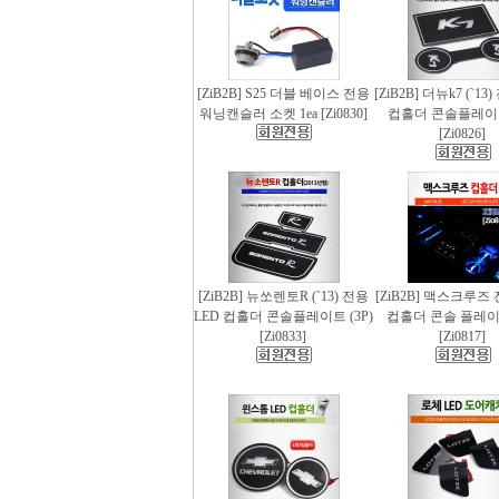
[ZiB2B] S25 더블 베이스 전용
[ZiB2B] 더뉴k7 (`13
워닝캔슬러 소켓 1ea [Zi0830]
컵홀더 콘솔플레이트 
[Zi0826]
[ZiB2B] 뉴쏘렌토R (`13) 전용
[ZiB2B] 맥스크루즈 
LED 컵홀더 콘솔플레이트 (3P)
컵홀더 콘솔 플레이트
[Zi0833]
[Zi0817]