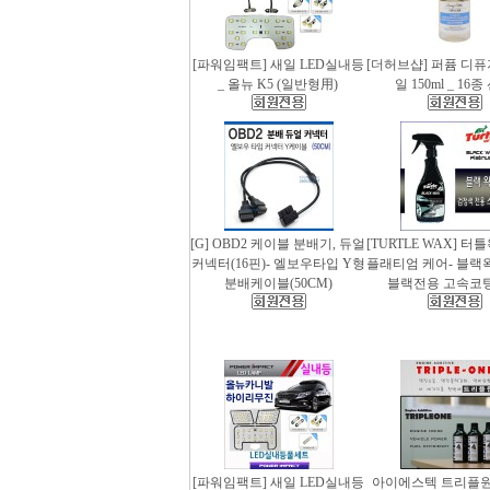
[파워임팩트] 새일 LED실내등
[더허브샵] 퍼퓸 디
_ 올뉴 K5 (일반형用)
일 150ml _ 16
[G] OBD2 케이블 분배기, 듀얼
[TURTLE WAX] 터
커넥터(16핀)- 엘보우타입 Y형
플래티엄 케어- 블랙왁스
분배케이블(50CM)
블랙전용 고속코
[파워임팩트] 새일 LED실내등
아이에스텍 트리플원