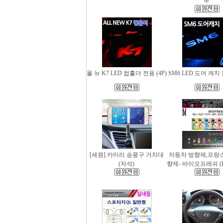
무
올 뉴 K7 LED 컵홀더 전용 (4P)
SM6 LED 도어 캐치 
[세원] 카미리 송풍구 거치대
자동차 방향제,프랑
(자석)
향제- 바이오프레쉬 (Bio