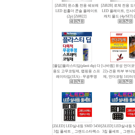
[ZiB2B] 윈스톰 전용 쉐보레
[ZiB2B] 로체 전용 
LED 컵홀더 콘솔 플레이트
LED 플레이트, 인사
(2p) [Zi0822]
캐치 몰드 (4p/SET) [
[플딥]플라스티딥(plasti dip) 다
[나바켐] 유성 언더코
용도 고무코팅제, 랩핑용 스프
22)-건용 하부 부식
레이타입(1EA) - 무광투명
제, 언더코팅 1리터/
[ZiLED] LED실내등 SMD 5450
[ZiLED] LED실내등 S
3칩 풀세트 _ 그랜드스타렉스
3칩 풀세트 _ 그랜