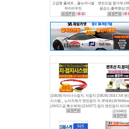
고급형 풀세트 _ 올뉴카니발
엔진오일 첨가제 (300m
하이리무진
음감소,출력향상,
(품절)
(품
[ZiB2B] 마이너스접지, 지접지
[ZiB2B] ZEiLCAR
시스템 _ 노이즈제거 엔진접지
지 3P세트(30/50/60
(AWG3 급.특수제작) [ZA0377]
접지.엔진접지.라디
[ZA0483]