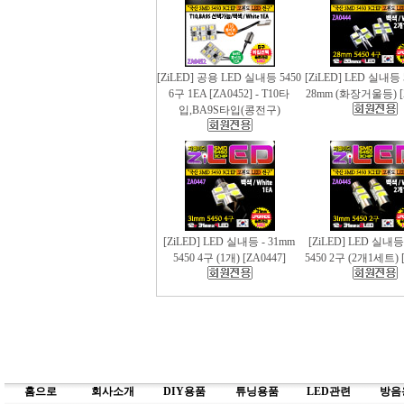
[ZiLED] 공용 LED 실내등 5450
[ZiLED] LED 실내등 
6구 1EA [ZA0452] - T10타
28mm (화장거울등) [
입,BA9S타입(콩전구)
[ZiLED] LED 실내등 - 31mm
[ZiLED] LED 실내등
5450 4구 (1개) [ZA0447]
5450 2구 (2개1세트) [
홈으로
회사소개
DIY용품
튜닝용품
LED관련
방음