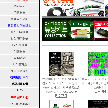
인테리어
외장용품
블랙박스.네비
엔진오일.미션오일
유지.관리용품
안전.편의용품
RV.SUV용품
계절용품
휠.타이어
에어로파츠
제일카넷 총판
정회원방
(특가)
WANJIN PAS - 완진 방음 승차
[웰빙제안] 산소 클
감파스 (쇼바파스+스프링파스
나이져 (OCI) _ 자
장착대행상품
+스테빌파스) - 하부진동소음
소발생기
기 타
실내유입차단,승차감개선
B2B.공지사항
B2B.묻고답하기