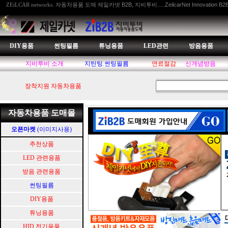
자동차용품 도매 제일카넷 B2B, 지비투비.....ZeilcarNet Innovation B2
ZEiLCAR networks.
DIY용품
썬팅필름
튜닝용품
LED관련
방음용품
지비투비 소개
지틴팅.썬팅필름
연료절감
신개념방음
장착지원 자동차용품
자동차용품 도매몰
오픈마켓
(이미지사용)
추천상품
LED 관련용품
방음 관련용품
썬팅필름
DIY용품
튜닝용품
HID.전기용품