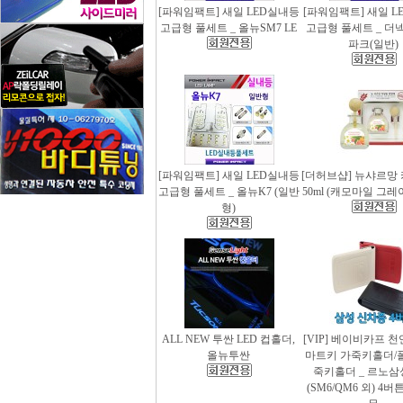
[파워임팩트] 새일 LED실내등
[파워임팩트] 새일 L
고급형 풀세트 _ 올뉴SM7 LE
고급형 풀세트 _ 더
파크(일반)
[파워임팩트] 새일 LED실내등
[더허브샵] 뉴샤르망
고급형 풀세트 _ 올뉴K7 (일반
50ml (캐모마일 그
형)
ALL NEW 투싼 LED 컵홀더,
[VIP] 베이비카프 
올뉴투싼
마트키 가죽키홀더/
죽키홀더 _ 르노삼
(SM6/QM6 외) 4