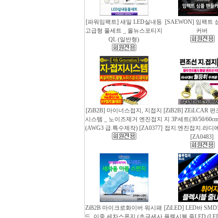
[파워임팩트] 새일 LED실내등
[SAEWON] 임팩트
고급형 풀세트 _ 올뉴스포티지
커버
QL (일반형)
[ZiB2B] 마이너스접지, 지접지
[ZiB2B] ZEiLCAR
시스템 _ 노이즈제거 엔진접지
지 3P세트(30/50/60
(AWG3 급.특수제작) [ZA0377]
접지.엔진접지.라디
[ZA0483]
ZiB2B 마이크로화이버 워시패
[ZiLED] LED바 SMD
드, 이중 세차스폰지 (초극세사
플렉시블 줄LED (LED