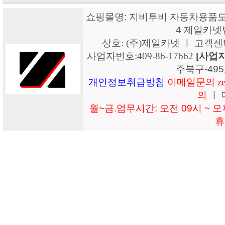
쇼핑몰명: 지비투비 자동차용품도매
4 제일카넷
상호: (주)제일카넷 ㅣ 고객센터: 15
사업자번호:409-86-17662
[사업
주북구-49
개인정보취급방침
이메일문의 zeil
의
ㅣ 
월~금.업무시간: 오전 09시 ~ 오후
휴