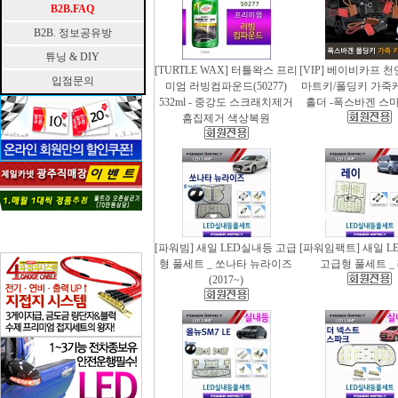
B2B.FAQ
B2B. 정보공유방
튜닝 & DIY
[TURTLE WAX] 터틀왁스 프리
[VIP] 베이비카프 
입점문의
미엄 러빙컴파운드(50277)
마트키/폴딩키 가죽
532ml - 중강도 스크래치제거
홀더 -폭스바겐 스
흠집제거 색상복원
[파워빔] 새일 LED실내등 고급
[파워임팩트] 새일 L
형 풀세트 _ 쏘나타 뉴라이즈
고급형 풀세트 _
(2017~)