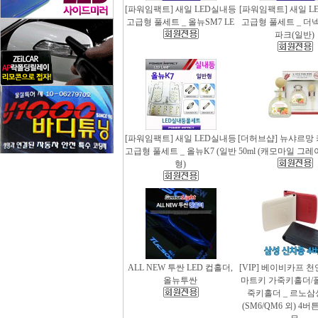
[파워임팩트] 새일 LED실내등
[파워임팩트] 새일 L
고급형 풀세트 _ 올뉴SM7 LE
고급형 풀세트 _ 더
파크(일반)
[파워임팩트] 새일 LED실내등
[더허브샵] 뉴샤르망
고급형 풀세트 _ 올뉴K7 (일반
50ml (캐모마일 그
형)
ALL NEW 투싼 LED 컵홀더,
[VIP] 베이비카프 
올뉴투싼
마트키 가죽키홀더/
죽키홀더 _ 르노삼
(SM6/QM6 외) 4