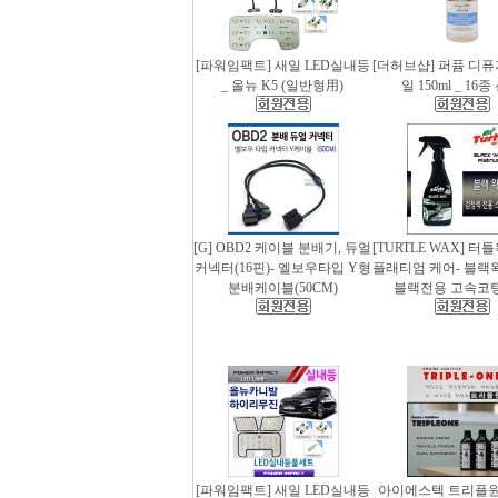
[파워임팩트] 새일 LED실내등
[더허브샵] 퍼퓸 디
_ 올뉴 K5 (일반형用)
일 150ml _ 16
[G] OBD2 케이블 분배기, 듀얼
[TURTLE WAX] 터
커넥터(16핀)- 엘보우타입 Y형
플래티엄 케어- 블랙왁스
분배케이블(50CM)
블랙전용 고속코
[파워임팩트] 새일 LED실내등
아이에스텍 트리플원