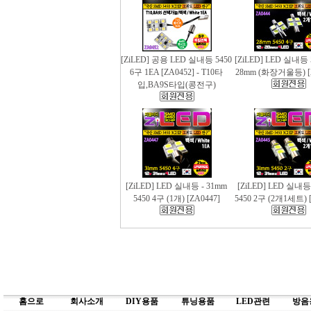
[ZiLED] 공용 LED 실내등 5450
[ZiLED] LED 실내등 
6구 1EA [ZA0452] - T10타
28mm (화장거울등) [
입,BA9S타입(콩전구)
[ZiLED] LED 실내등 - 31mm
[ZiLED] LED 실내등
5450 4구 (1개) [ZA0447]
5450 2구 (2개1세트) [
홈으로
회사소개
DIY용품
튜닝용품
LED관련
방음