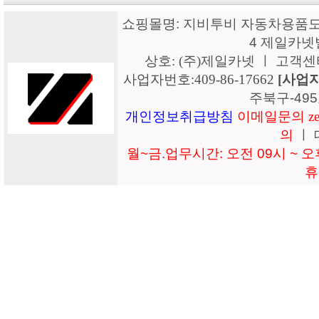
쇼핑몰명: 지비투비 자동차용품도매
4 제일카넷
상호: (주)제일카넷 ㅣ 고객센터: 15
사업자번호:409-86-17662
[사업
주북구-49
개인정보취급방침
이메일문의 zeil
의
ㅣ 
월~금.업무시간: 오전 09시 ~ 오후
휴