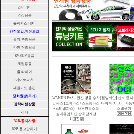
인테리어
외장용품
블랙박스.네비
엔진오일.미션오일
유지.관리용품
안전.편의용품
RV.SUV용품
계절용품
휠.타이어
에어로파츠
제일카넷 총판
정회원방
(특가)
WANJIN PAS - 완진 방음 승차
[웰빙제안] 산소 클
감파스 (쇼바파스+스프링파스
나이져 (OCI) _ 자
장착대행상품
+스테빌파스) - 하부진동소음
소발생기
기 타
실내유입차단,승차감개선
B2B.공지사항
B2B.묻고답하기