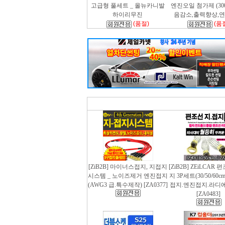
고급형 풀세트 _ 올뉴카니발
엔진오일 첨가제 (300m
하이리무진
음감소,출력향상,
(품절)
(품
[ZiB2B] 마이너스접지, 지접지
[ZiB2B] ZEiLCAR
시스템 _ 노이즈제거 엔진접지
지 3P세트(30/50/60
(AWG3 급.특수제작) [ZA0377]
접지.엔진접지.라디
[ZA0483]