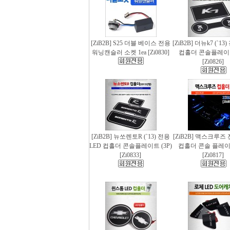
[ZiB2B] S25 더블 베이스 전용
[ZiB2B] 더뉴k7 (`13
워닝캔슬러 소켓 1ea [Zi0830]
컵홀더 콘솔플레이트 
[Zi0826]
[ZiB2B] 뉴쏘렌토R (`13) 전용
[ZiB2B] 맥스크루즈 
LED 컵홀더 콘솔플레이트 (3P)
컵홀더 콘솔 플레이트
[Zi0833]
[Zi0817]