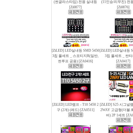
(썬글라스타입) 전용 실내등
(11인승/리무진) 전
[Zi0877]
[Zi0876]
[ZiLED] LED실내등 SMD 5450
[ZiLED] LED실내등 S
3칩 풀세트 _ 스포티지R(일반,
3칩 풀세트 _ 싼
썬루프 공용) [ZA0416]
[ZA0417]
[ZiLED] LED램프 - T10 5450 2
[ZiLED] S25 시그
구 (2개) (레드) [ZA0511]
2WAY 고급형(더블.
버) 2P 1세트 [ZA0