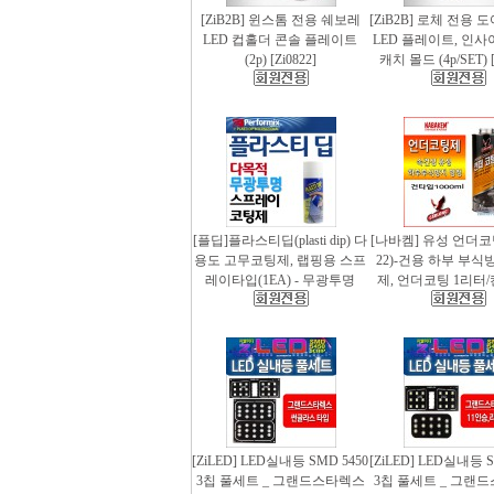
[ZiB2B] 윈스톰 전용 쉐보레
[ZiB2B] 로체 전용 
LED 컵홀더 콘솔 플레이트
LED 플레이트, 인사
(2p) [Zi0822]
캐치 몰드 (4p/SET) [
[플딥]플라스티딥(plasti dip) 다
[나바켐] 유성 언더코
용도 고무코팅제, 랩핑용 스프
22)-건용 하부 부식
레이타입(1EA) - 무광투명
제, 언더코팅 1리터/
[ZiLED] LED실내등 SMD 5450
[ZiLED] LED실내등 S
3칩 풀세트 _ 그랜드스타렉스
3칩 풀세트 _ 그랜