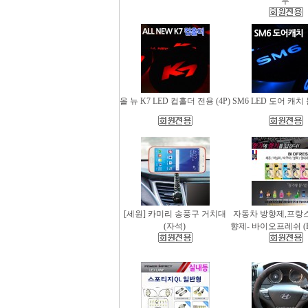
무
올 뉴 K7 LED 컵홀더 전용 (4P)
SM6 LED 도어 캐치 
[세원] 카미리 송풍구 거치대
자동차 방향제,프랑
(자석)
향제- 바이오프레쉬 (Bio