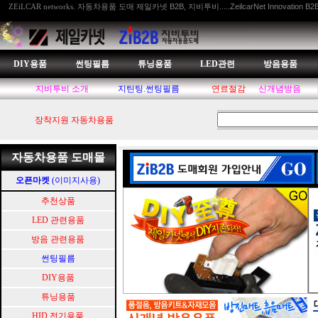
자동차용품 도매 제일카넷 B2B, 지비투비.....ZeilcarNet Innovation B2
ZEiLCAR networks.
DIY용품
썬팅필름
튜닝용품
LED관련
방음용품
지비투비 소개
지틴팅.썬팅필름
연료절감
신개념방음
장착지원 자동차용품
자동차용품 도매몰
오픈마켓
(이미지사용)
추천상품
LED 관련용품
방음 관련용품
썬팅필름
DIY용품
튜닝용품
HID.전기용품