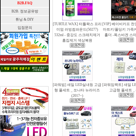
B2B.FAQ
B2B. 정보공유방
튜닝 & DIY
[TURTLE WAX] 터틀왁스 프리
[VIP] 베이비카프 
입점문의
미엄 러빙컴파운드(50277)
마트키/폴딩키 가죽
532ml - 중강도 스크래치제거
홀더 -폭스바겐 스
흠집제거 색상복원
[파워빔] 새일 LED실내등 고급
[파워임팩트] 새일 L
형 풀세트 _ 쏘나타 뉴라이즈
고급형 풀세트 _
(2017~)