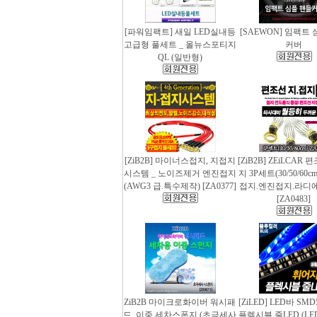
[파워임팩트] 새일 LED실내등
[SAEWON] 임팩트
고급형 풀세트 _ 올뉴스포티지
커버
QL (일반형)
[ZiB2B] 마이너스접지, 지접지
[ZiB2B] ZEiLCAR
시스템 _ 노이즈제거 엔진접지
지 3P세트(30/50/60
(AWG3 급.특수제작) [ZA0377]
접지.엔진접지.라디
[ZA0483]
ZiB2B 마이크로화이버 워시패
[ZiLED] LED바 SMD
드, 이중 세차스폰지 (초극세사
플렉시블 줄LED (LED