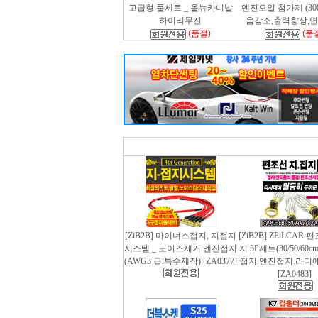
고급형 풀세트 _ 올뉴카니발
엔진오일 첨가제 (300m
하이리무진
음감소,출력향상,
(품절)
(품
[ZiB2B] 마이너스접지, 지접지
[ZiB2B] ZEiLCAR
시스템 _ 노이즈제거 엔진접지
지 3P세트(30/50/60
(AWG3 급.특수제작) [ZA0377]
접지.엔진접지.라디
[ZA0483]