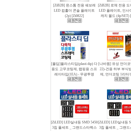
[ZiB2B] 윈스톰 전용 쉐보레
[ZiB2B] 로체 전용 
LED 컵홀더 콘솔 플레이트
LED 플레이트, 인사
(2p) [Zi0822]
캐치 몰드 (4p/SET) [
[플딥]플라스티딥(plasti dip) 다
[나바켐] 유성 언더코
용도 고무코팅제, 랩핑용 스프
22)-건용 하부 부식
레이타입(1EA) - 무광투명
제, 언더코팅 1리터/
[ZiLED] LED실내등 SMD 5450
[ZiLED] LED실내등 S
3칩 풀세트 _ 그랜드스타렉스
3칩 풀세트 _ 그랜