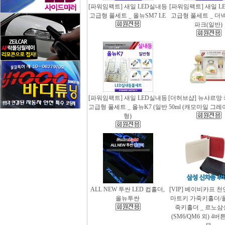
[파워임팩트] 새일 LED실내등
[파워임팩트] 새일 L
고급형 풀세트 _ 올뉴SM7 LE
고급형 풀세트 _ 더
파크(일반)
[파워임팩트] 새일 LED실내등
[더허브샵] 뉴샤르망
고급형 풀세트 _ 올뉴K7 (일반
50ml (캐모마일 그
형)
ALL NEW 투싼 LED 컵홀더,
[VIP] 베이비카프 
올뉴투싼
마트키 가죽키홀더/
죽키홀더 _ 르노삼
(SM6/QM6 외) 4