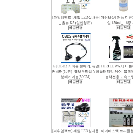
[파워임팩트] 새일 LED실내등
[더허브샵] 퍼퓸 디
_ 올뉴 K5 (일반형用)
일 150ml _ 16
[G] OBD2 케이블 분배기, 듀얼
[TURTLE WAX] 터
커넥터(16핀)- 엘보우타입 Y형
플래티엄 케어- 블랙왁스
분배케이블(50CM)
블랙전용 고속코
[파워임팩트] 새일 LED실내등
아이에스텍 트리플원