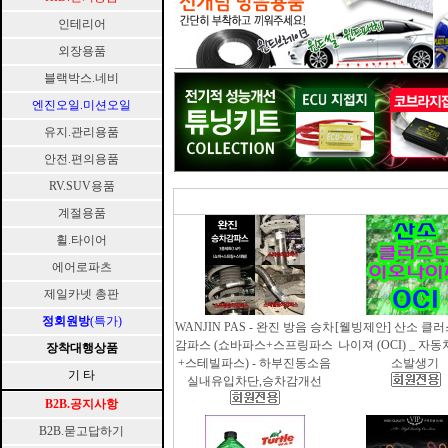
인테리어
외장용품
블랙박스.네비
엔진오일.미션오일
유지.관리용품
안전.편의용품
RV.SUV용품
계절용품
휠.타이어
에어로파츠
제일카넷 총판
정회원방
(특가)
WANJIN PAS - 완진 방음 승차
[웰빙제안] 산소 클
감파스 (쇼바파스+스프링파스
나이져 (OCI) _ 자
장착대행상품
+스테빌파스) - 하부진동소음
소발생기
기 타
실내유입차단,승차감개선
B2B.공지사항
B2B.묻고답하기