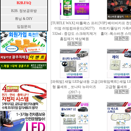
B2B.FAQ
B2B. 정보공유방
튜닝 & DIY
[TURTLE WAX] 터틀왁스 프리
[VIP] 베이비카프 
입점문의
미엄 러빙컴파운드(50277)
마트키/폴딩키 가죽
532ml - 중강도 스크래치제거
홀더 -폭스바겐 스
흠집제거 색상복원
[파워빔] 새일 LED실내등 고급
[파워임팩트] 새일 L
형 풀세트 _ 쏘나타 뉴라이즈
고급형 풀세트 _
(2017~)