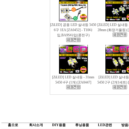
[ZiLED] 공용 LED 실내등 5450
[ZiLED] LED 실내등 
6구 1EA [ZA0452] - T10타
28mm (화장거울등) [
입,BA9S타입(콩전구)
[ZiLED] LED 실내등 - 31mm
[ZiLED] LED 실내등
5450 4구 (1개) [ZA0447]
5450 2구 (2개1세트) [
홈으로
회사소개
DIY용품
튜닝용품
LED관련
방음