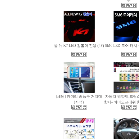
무
올 뉴 K7 LED 컵홀더 전용 (4P)
SM6 LED 도어 캐치 
[세원] 카미리 송풍구 거치대
자동차 방향제,프랑
(자석)
향제- 바이오프레쉬 (Bio