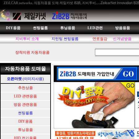
자동차용품 도매 제일카넷 B2B, 지비투비.....ZeilcarNet Innovation B2
ZEiLCAR networks.
DIY용품
썬팅필름
튜닝용품
LED관련
방음용품
지비투비 소개
지틴팅.썬팅필름
연료절감
신개념방음
장착지원 자동차용품
자동차용품 도매몰
오픈마켓
(이미지사용)
추천상품
LED 관련용품
방음 관련용품
썬팅필름
DIY용품
튜닝용품
HID.전기용품