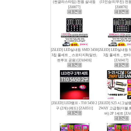
(썬글라스타입) 전용 실내등
(11인승/리무진) 전
[Zi0877]
[Zi0876]
[ZiLED] LED실내등 SMD 5450
[ZiLED] LED실내등 S
3칩 풀세트 _ 스포티지R(일반,
3칩 풀세트 _ 싼
썬루프 공용) [ZA0416]
[ZA0417]
[ZiLED] LED램프 - T10 5450 2
[ZiLED] S25 시그
구 (2개) (레드) [ZA0511]
2WAY 고급형(더블.
버) 2P 1세트 [ZA0