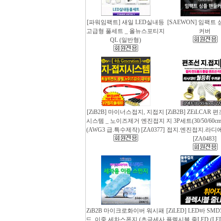
[파워임팩트] 새일 LED실내등
[SAEWON] 임팩트
고급형 풀세트 _ 올뉴스포티지
커버
QL (일반형)
[ZiB2B] 마이너스접지, 지접지
[ZiB2B] ZEiLCAR
시스템 _ 노이즈제거 엔진접지
지 3P세트(30/50/60
(AWG3 급.특수제작) [ZA0377]
접지.엔진접지.라디
[ZA0483]
ZiB2B 마이크로화이버 워시패
[ZiLED] LED바 SMD
드, 이중 세차스폰지 (초극세사
플렉시블 줄LED (LED