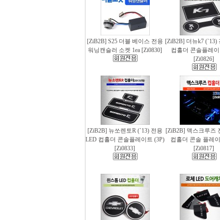
[ZiB2B] S25 더블 베이스 전용
[ZiB2B] 더뉴k7 (`13
워닝캔슬러 소켓 1ea [Zi0830]
컵홀더 콘솔플레이트 
[Zi0826]
[ZiB2B] 뉴쏘렌토R (`13) 전용
[ZiB2B] 맥스크루즈 
LED 컵홀더 콘솔플레이트 (3P)
컵홀더 콘솔 플레이트
[Zi0833]
[Zi0817]