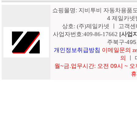
쇼핑몰명: 지비투비 자동차용품도매
4 제일카넷
상호: (주)제일카넷 ㅣ 고객센터: 15
사업자번호:409-86-17662
[사업
주북구-49
개인정보취급방침
이메일문의 zeil
의
ㅣ 
월~금.업무시간: 오전 09시 ~ 오후
휴