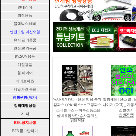
인테리어
외장용품
블랙박스.네비
엔진오일.미션오일
유지.관리용품
안전.편의용품
RV.SUV용품
계절용품
휠.타이어
에어로파츠
제일카넷 총판
정회원방
(특가)
WANJIN PAS - 완진 방음 승차
[웰빙제안] 산소 클
감파스 (쇼바파스+스프링파스
나이져 (OCI) _ 자
장착대행상품
+스테빌파스) - 하부진동소음
소발생기
기 타
실내유입차단,승차감개선
B2B.공지사항
B2B.묻고답하기