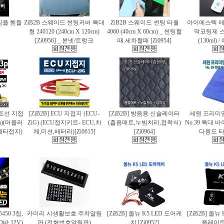
 심플 핸들
ZiB2B 스웨이드 썬팅커버 특대
ZiB2B 스웨이드 썬팅 타월
아이에스텍 
형 240120 (240cm X 120cm)
4060 (40cm X 60cm) _ 썬팅할
막코팅제 
[Zi0956] _ 본넷/트렁크
때.세차할때 [Zi0954]
(130ml)
 편조선 지접
[ZiB2B] ECU 지접지 (ECU-
[ZiB2B] 방음용 신슐레이터
세원 프리미
cm)(머플러
ZiG) (ECU접지키트- ECU,차
(흡음매트,누빔처리,접착식)
No.39 특대
에타접지)
체,미션,배터리)[Zi0615]
[Zi0964]
다용도 타월
5450 3칩,
카미리 사생활보호 주차알림
[ZiB2B] 올뉴 K5 LED 도어캐
[ZiB2B] 올뉴
바.12V)
판 (전화번호알림판)
치 [Zi0952]
플레이트 [