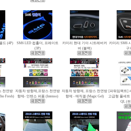
몰드 (4P)
SM6 LED 컵홀더, 프레이트
카미리 현대 기아 시트레버커
카미리 SM6 
(3P)
버 (블랙)
구
스 천연방
자동차 방향제,프랑스 천연방
자동차 방향제, 프랑스 천연방
[파워임팩트] 
 Fresh)
향제- 인텐소 퍼퓸 (Intenso)
향제 - 매직겔 (Magic Gel)
고급형 풀세트
QL (