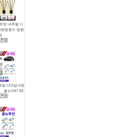
샤르망 내추럴 디
- 차량용향수 방향
제
새일 LED실내등
_ 올뉴SM7 RE