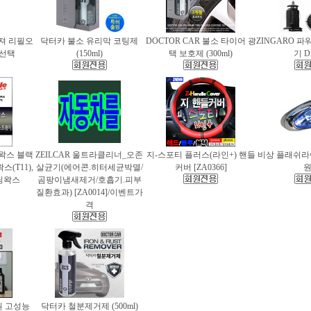
퓨져 리필오
닥터카 불소 유리막 코팅제
DOCTOR CAR 불소 타이어 광
ZINGARO 
종 선택
(150ml)
택 보호제 (300ml)
기 D
틀왁스 블랙
ZEILCAR 울트라클리너_오존
지-스포티 플러스(라인+) 핸들
비상 플래쉬라이
(T11),
살균기(에어콘.히터세균박멸/
커버 [ZA0366]
팅왁스
곰팡이냄새제거/호흡기.피부
질환효과) [ZA0014]/이벤트가
격
 고성능
닥터카 철분제거제 (500ml)