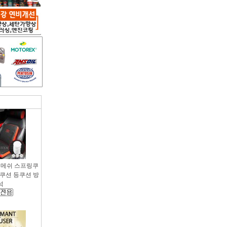
용 메쉬 스프링쿠
팔쿠션 등쿠션 방
석