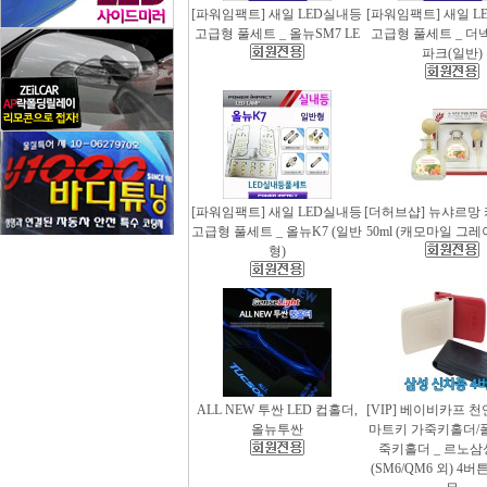
[파워임팩트] 새일 LED실내등
[파워임팩트] 새일 L
고급형 풀세트 _ 올뉴SM7 LE
고급형 풀세트 _ 더
파크(일반)
[파워임팩트] 새일 LED실내등
[더허브샵] 뉴샤르망
고급형 풀세트 _ 올뉴K7 (일반
50ml (캐모마일 그
형)
ALL NEW 투싼 LED 컵홀더,
[VIP] 베이비카프 
올뉴투싼
마트키 가죽키홀더/
죽키홀더 _ 르노삼
(SM6/QM6 외) 4