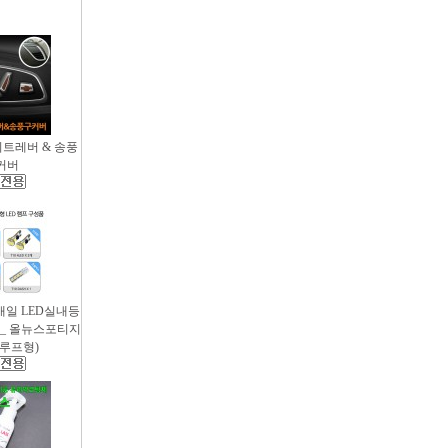
시트레버 & 송풍
커버
새일 LED실내등
 _ 올뉴스포티지
썬루프형)