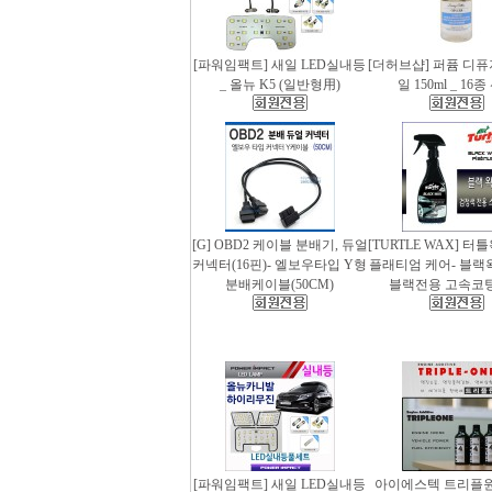
[파워임팩트] 새일 LED실내등
[더허브샵] 퍼퓸 디
_ 올뉴 K5 (일반형用)
일 150ml _ 16
[G] OBD2 케이블 분배기, 듀얼
[TURTLE WAX] 터
커넥터(16핀)- 엘보우타입 Y형
플래티엄 케어- 블랙왁스
분배케이블(50CM)
블랙전용 고속코
[파워임팩트] 새일 LED실내등
아이에스텍 트리플원