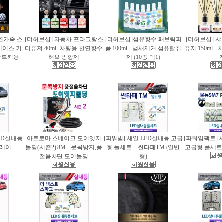
천연가죽 스
[더허브샵] 자동차 프라그랑스
[더허브샵]섬유향수 패브릭퍼
[더허브샵] 
케이스 키
디퓨져 40ml- 차량용 천연향수
퓸 100ml - 냄새제거 섬유탈취
퓨저 150ml 
마트키용
허브 방향제
제 (10종 택1)
ED실내등
아트로마 스네이크 도어엣지
[파워빔] 새일 LED실내등 고급
[파워임팩트] 
 레이
몰딩(시즌2) 8M - 문콕방지,풍
형 풀세트 _ 싼타페TM (일반
고급형 풀세트 
절음차단 도어몰딩
형)