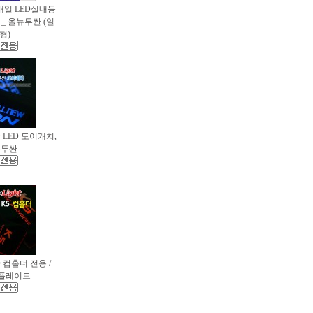
새일 LED실내등
_ 올뉴투싼 (일
형)
싼 LED 도어캐치,
뉴투싼
D 컵홀더 전용 /
컵플레이트