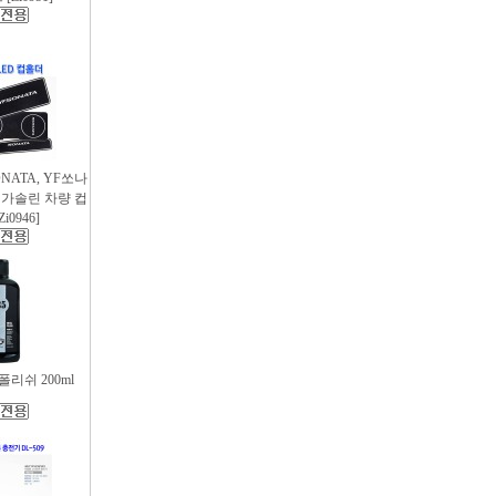
SONATA, YF쏘나
후 가솔린 차량 컵
i0946]
리쉬 200ml