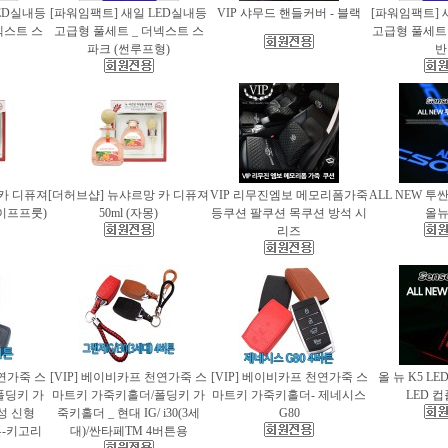
ED실내등
[파워임팩트] 새일 LED실내등
VIP 샤무드 핸들커버 - 블랙
[파워임팩트] 
넥스트 스
고급형 풀세트 _ 더넥스트 스
고급형 풀세트 
파크 (썬루프형)
반
 카 디퓨져
[더허브샵] 뉴샤르망 카 디퓨져
VIP 리무진엠보 메모리폼가죽
ALL NEW 투
레이프프룻)
50ml (자몽)
등쿠션 팔쿠션 목쿠션 방석 시
올
리즈
천연가죽 스
[VIP] 베이비카프 천연가죽 스
[VIP] 베이비카프 천연가죽 스
올 뉴 K5 LE
폴딩키 가
마트키 가죽키홀더/폴딩키 가
마트키 가죽키홀더- 제네시스
LED 
성 신형
죽키홀더 _ 현대 IG/ i30(3세
G80
버튼-키고리
대)/싼타페TM 4버튼용