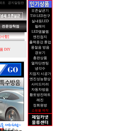
제조
공지알림란
오존살균기
T10 LED전구
실내등LED
전문장착점
릴레이
LED엠블렘
지사항]
엔진접지
출력증강.튠업
풍절음 방음
 DIY
경보기
총판상품
열차단썬팅
냉각수
지접지 시공가
엔진성능향상
사이드미러
자동차방음
황토방진매트
레진
정회원방
쇼핑몰 제작