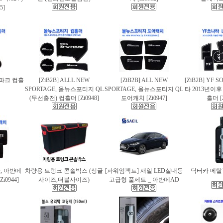
5]
스파크 컵홀
[ZiB2B] ALLL NEW
[ZiB2B] ALL NEW
[ZiB2B] YF 
SPORTAGE, 올뉴스포티지 QL
SPORTAGE, 올뉴스포티지 QL
타 2013년이
(무선충전) 컵홀더 [Zi0948]
도어캐치 [Zi0947]
홀더 [Z
AD, 아반떼
차량용 트렁크 콘솔박스 (싱글
[파워임팩트] 새일 LED실내등
닥터카 메탈폴
i0944]
사이즈,더블사이즈)
고급형 풀세트 _ 아반떼AD