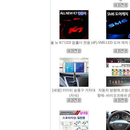
무
올 뉴 K7 LED 컵홀더 전용 (4P)
SM6 LED 도어 캐치 
[세원] 카미리 송풍구 거치대
자동차 방향제,프랑
(자석)
향제- 바이오프레쉬 (Bio