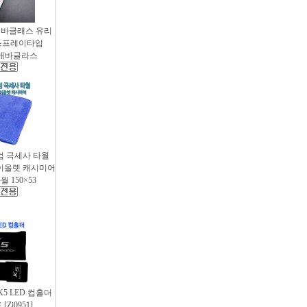
애바글래스 유리
스프레이타입
 / 애바글라스
엄 극세사 타월
 바이올렛 캐시미어
 150×53
 K5 LED 컵홀더
Zi0951]