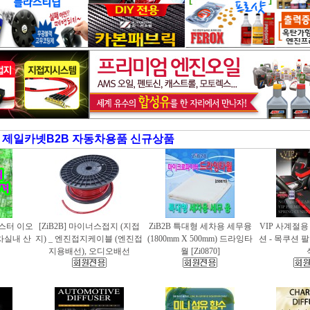
제일카넷B2B 자동차용품 신규상품
러스터 이오
[ZiB2B] 마이너스접지 (지접
ZiB2B 특대형 세차용 세무융
VIP 사계절
동차실내 산
지) _ 엔진접지케이블 (엔진접
(1800mm X 500mm) 드라잉타
션 - 목쿠션 
지용배선), 오디오배선
월 [Zi0870]