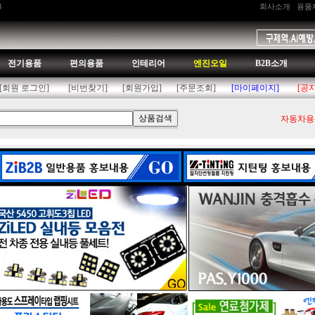
B
회사소개
용품
전기용품
편의용품
인테리어
엔진오일
B2B소개
[회원 로그인]
[비번찾기]
[회원가입]
[주문조회]
[마이페이지]
[공
자동차용품