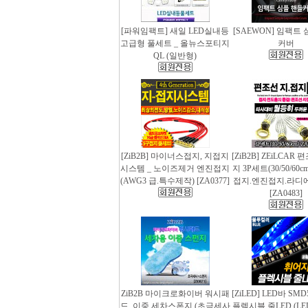
[파워임팩트] 새일 LED실내등
[SAEWON] 임팩트
고급형 풀세트 _ 올뉴스포티지
커버
QL (일반형)
[ZiB2B] 마이너스접지, 지접지
[ZiB2B] ZEiLCAR
시스템 _ 노이즈제거 엔진접지
지 3P세트(30/50/60
(AWG3 급.특수제작) [ZA0377]
접지.엔진접지.라디
[ZA0483]
ZiB2B 마이크로화이버 워시패
[ZiLED] LED바 SMD
드, 이중 세차스폰지 (초극세사
플렉시블 줄LED (LED