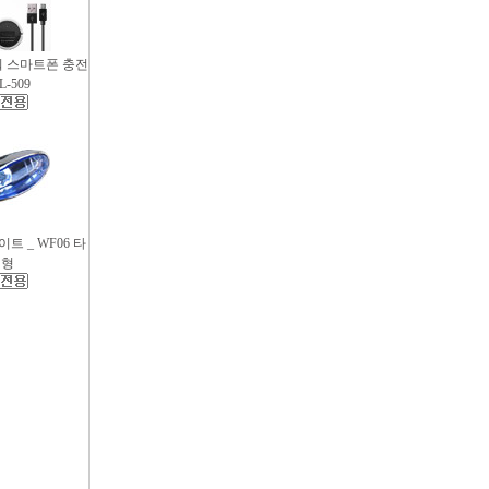
파워 스마트폰 충전
L-509
트 _ WF06 타
원형