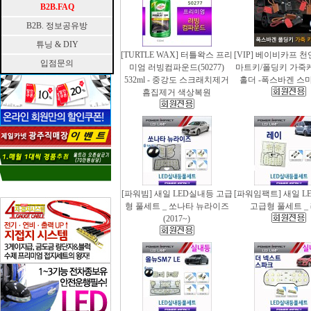
B2B.FAQ
B2B. 정보공유방
튜닝 & DIY
[TURTLE WAX] 터틀왁스 프리
[VIP] 베이비카프 
입점문의
미엄 러빙컴파운드(50277)
마트키/폴딩키 가죽
532ml - 중강도 스크래치제거
홀더 -폭스바겐 스
흠집제거 색상복원
[파워빔] 새일 LED실내등 고급
[파워임팩트] 새일 L
형 풀세트 _ 쏘나타 뉴라이즈
고급형 풀세트 _
(2017~)