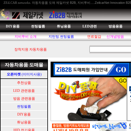
자동차용품 도매 제일카넷 B2B, 지비투비.....ZeilcarNet Innovation B2
ZEiLCAR networks.
DIY용품
썬팅필름
튜닝용품
LED관련
방음용품
지비투비 소개
지틴팅.썬팅필름
연료절감
신개념방음
장착지원 자동차용품
자동차용품 도매몰
오픈마켓
(이미지사용)
추천상품
LED 관련용품
방음 관련용품
썬팅필름
DIY용품
튜닝용품
HID.전기용품