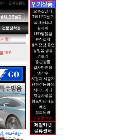
제조
공지알림란
오존살균기
T10 LED전구
실내등LED
전문장착점
릴레이
LED엠블렘
지사항]
엔진접지
출력증강.튠업
풍절음 방음
 DIY
경보기
총판상품
열차단썬팅
냉각수
지접지 시공가
엔진성능향상
사이드미러
자동차방음
황토방진매트
레진
정회원방
쇼핑몰 제작