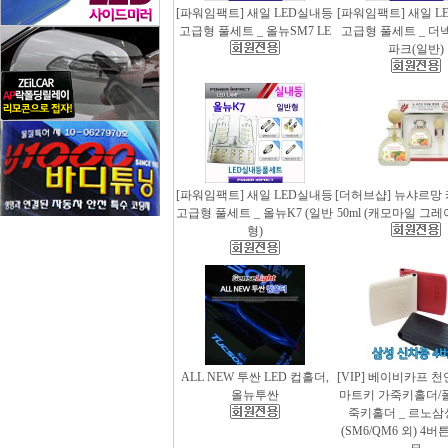
[파워임팩트] 새일 LED실내등
[파워임팩트] 새일 L
고급형 풀세트 _ 올뉴SM7 LE
고급형 풀세트 _ 더
파크(일반)
[파워임팩트] 새일 LED실내등
[더허브샵] 뉴샤르망
고급형 풀세트 _ 올뉴K7 (일반
50ml (캐모마일 그
형)
ALL NEW 투싼 LED 컵홀더,
[VIP] 베이비카프 
올뉴투싼
마트키 가죽키홀더/
죽키홀더 _ 르노삼
(SM6/QM6 외) 4