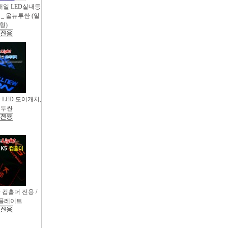
새일 LED실내등
_ 올뉴투싼 (일
형)
싼 LED 도어캐치,
뉴투싼
D 컵홀더 전용 /
컵플레이트