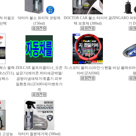
퓨져 리필오
닥터카 불소 유리막 코팅제
DOCTOR CAR 불소 타이어 광
ZINGARO 
종 선택
(150ml)
택 보호제 (300ml)
기 D
틀왁스 블랙
ZEILCAR 울트라클리너_오존
지-스포티 플러스(라인+) 핸들
비상 플래쉬라이
(T11),
살균기(에어콘.히터세균박멸/
커버 [ZA0366]
팅왁스
곰팡이냄새제거/호흡기.피부
질환효과) [ZA0014]/이벤트가
격
 고성능
닥터카 철분제거제 (500ml)