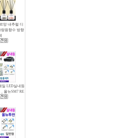
샤르망 내추럴 디
- 차량용향수 방향
제
새일 LED실내등
_ 올뉴SM7 RE