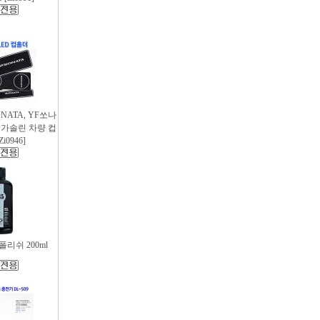
SONATA, YF쏘나
후 가솔린 차량 컵
i0946]
리쉬 200ml