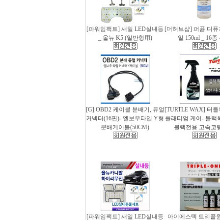
[파워임팩트] 새일 LED실내등
[더허브샵] 퍼퓸 디
_ 올뉴 K5 (일반형用)
일 150ml _ 16
[G] OBD2 케이블 분배기, 듀얼
[TURTLE WAX] 터
커넥터(16핀)- 엘보우타입 Y형
플래티엄 케어- 블랙왁스
분배케이블(50CM)
블랙전용 고속코
[파워임팩트] 새일 LED실내등
아이에스텍 트리플원