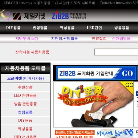
자동차용품 도매 제일카넷 B2B, 지비투비.....ZeilcarNet Innovation B2
ZEiLCAR networks.
DIY용품
썬팅필름
튜닝용품
LED관련
방음용품
지비투비 소개
지틴팅.썬팅필름
연료절감
신개념방음
장착지원 자동차용품
자동차용품 도매몰
오픈마켓
(이미지사용)
추천상품
LED 관련용품
방음 관련용품
썬팅필름
DIY용품
튜닝용품
HID.전기용품