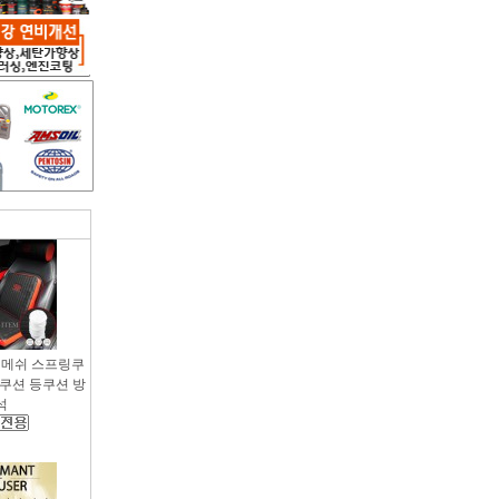
용 메쉬 스프링쿠
팔쿠션 등쿠션 방
석