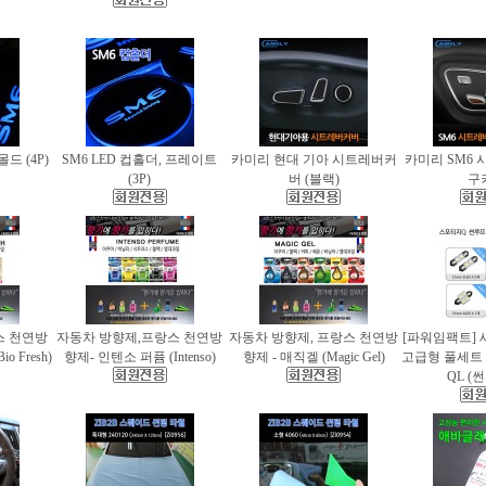
몰드 (4P)
SM6 LED 컵홀더, 프레이트
카미리 현대 기아 시트레버커
카미리 SM6 
(3P)
버 (블랙)
구
스 천연방
자동차 방향제,프랑스 천연방
자동차 방향제, 프랑스 천연방
[파워임팩트] 
 Fresh)
향제- 인텐소 퍼퓸 (Intenso)
향제 - 매직겔 (Magic Gel)
고급형 풀세트
QL (