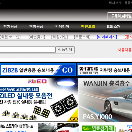
B
회사소개
용품
전기용품
편의용품
인테리어
엔진오일
B2B소개
[회원 로그인]
[비번찾기]
[회원가입]
[주문조회]
[마이페이지]
[공
자동차용품