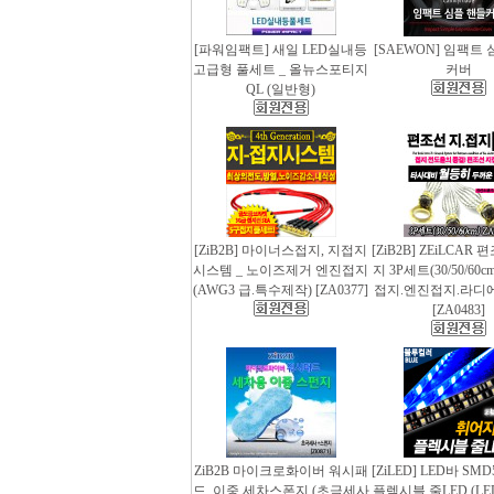
[파워임팩트] 새일 LED실내등
[SAEWON] 임팩트
고급형 풀세트 _ 올뉴스포티지
커버
QL (일반형)
[ZiB2B] 마이너스접지, 지접지
[ZiB2B] ZEiLCAR
시스템 _ 노이즈제거 엔진접지
지 3P세트(30/50/60
(AWG3 급.특수제작) [ZA0377]
접지.엔진접지.라디
[ZA0483]
ZiB2B 마이크로화이버 워시패
[ZiLED] LED바 SMD
드, 이중 세차스폰지 (초극세사
플렉시블 줄LED (LED