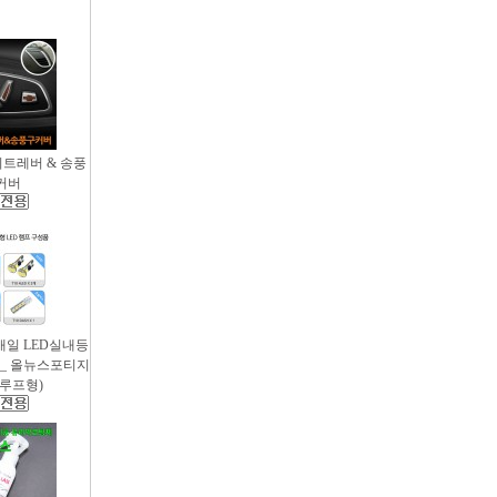
시트레버 & 송풍
커버
새일 LED실내등
 _ 올뉴스포티지
썬루프형)