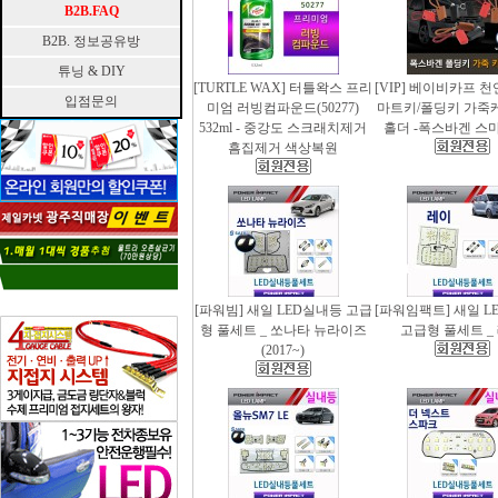
B2B.FAQ
B2B. 정보공유방
튜닝 & DIY
[TURTLE WAX] 터틀왁스 프리
[VIP] 베이비카프 
입점문의
미엄 러빙컴파운드(50277)
마트키/폴딩키 가죽
532ml - 중강도 스크래치제거
홀더 -폭스바겐 스
흠집제거 색상복원
[파워빔] 새일 LED실내등 고급
[파워임팩트] 새일 L
형 풀세트 _ 쏘나타 뉴라이즈
고급형 풀세트 _
(2017~)