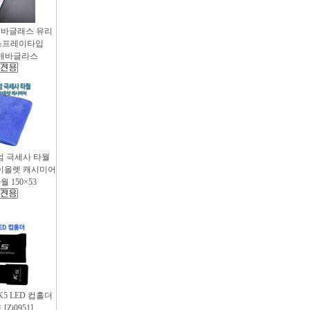
애바글래스 유리
스프레이타입
 / 애바글라스
엄 극세사 타월
 바이올렛 캐시미어
 150×53
 K5 LED 컵홀더
Zi0951]