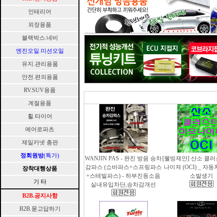
인테리어
외장용품
블랙박스.네비
엔진오일.미션오일
유지.관리용품
안전.편의용품
RV.SUV용품
계절용품
휠.타이어
에어로파츠
제일카넷 총판
정회원방
(특가)
WANJIN PAS - 완진 방음 승차
[웰빙제안] 산소 클
감파스 (쇼바파스+스프링파스
나이져 (OCI) _ 자
장착대행상품
+스테빌파스) - 하부진동소음
소발생기
기 타
실내유입차단,승차감개선
B2B.공지사항
B2B.묻고답하기