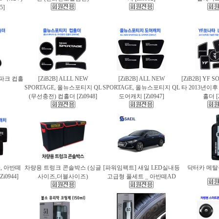
5]
스파크 컵홀
[ZiB2B] ALLL NEW
[ZiB2B] ALL NEW
[ZiB2B] YF 
SPORTAGE, 올뉴스포티지 QL
SPORTAGE, 올뉴스포티지 QL
타 2013년이
(무선충전) 컵홀더 [Zi0948]
도어캐치 [Zi0947]
홀더 [Z
AD, 아반떼
차량용 트렁크 콘솔박스 (싱글
[파워임팩트] 새일 LED실내등
닥터카 메탈폴
i0944]
사이즈,더블사이즈)
고급형 풀세트 _ 아반떼AD