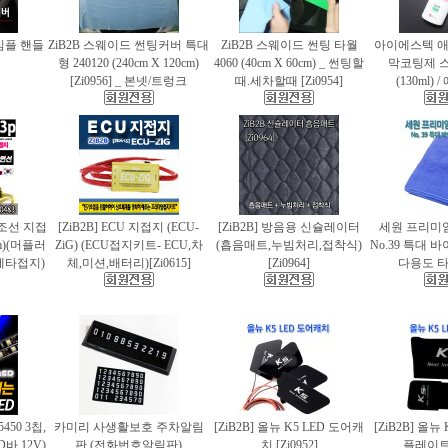
 심플 핸들
ZiB2B 스웨이드 썬팅커버 특대
ZiB2B 스웨이드 썬팅 타월
아이에스텍 
형 240120 (240cm X 120cm)
4060 (40cm X 60cm) _ 썬팅할
막코팅제 
[Zi0956] _ 본넷/트렁크
때.세차할때 [Zi0954]
(130ml)
 편조선 지접
[ZiB2B] ECU 지접지 (ECU-
[ZiB2B] 방음용 신슐레이터
세원 프리미
cm)(머플러
ZiG) (ECU접지키트- ECU,차
(흡음매트,누빔처리,접착식)
No.39 특대
에타접지)
체,미션,배터리)[Zi0615]
[Zi0964]
다용도 타월
5450 3칩,
카미리 사생활보호 주차알림
[ZiB2B] 올뉴 K5 LED 도어캐
[ZiB2B] 올뉴
바.12V)
판 (전화번호알림판)
치 [Zi0952]
플레이트 [