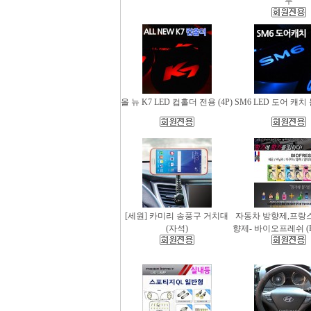
무
올 뉴 K7 LED 컵홀더 전용 (4P)
SM6 LED 도어 캐치 
[세원] 카미리 송풍구 거치대
자동차 방향제,프랑
(자석)
향제- 바이오프레쉬 (Bio