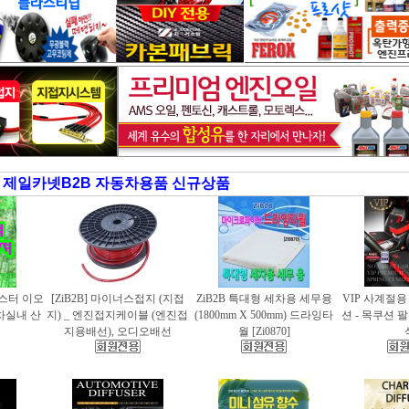
제일카넷B2B 자동차용품 신규상품
러스터 이오
[ZiB2B] 마이너스접지 (지접
ZiB2B 특대형 세차용 세무융
VIP 사계절
동차실내 산
지) _ 엔진접지케이블 (엔진접
(1800mm X 500mm) 드라잉타
션 - 목쿠션 
지용배선), 오디오배선
월 [Zi0870]