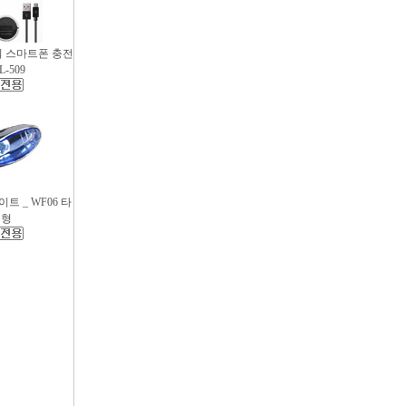
파워 스마트폰 충전
L-509
트 _ WF06 타
원형