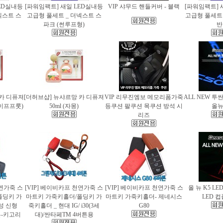
ED실내등
[파워임팩트] 새일 LED실내등
VIP 샤무드 핸들커버 - 블랙
[파워임팩트] 
넥스트 스
고급형 풀세트 _ 더넥스트 스
고급형 풀세트 
파크 (썬루프형)
반
 카 디퓨져
[더허브샵] 뉴샤르망 카 디퓨져
VIP 리무진엠보 메모리폼가죽
ALL NEW 투
레이프프룻)
50ml (자몽)
등쿠션 팔쿠션 목쿠션 방석 시
올
리즈
천연가죽 스
[VIP] 베이비카프 천연가죽 스
[VIP] 베이비카프 천연가죽 스
올 뉴 K5 LE
폴딩키 가
마트키 가죽키홀더/폴딩키 가
마트키 가죽키홀더- 제네시스
LED 
성 신형
죽키홀더 _ 현대 IG/ i30(3세
G80
버튼-키고리
대)/싼타페TM 4버튼용