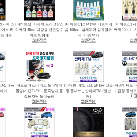
천연가죽 스
[더허브샵] 자동차 프라그랑스
[더허브샵]섬유향수 패브릭퍼
[더허브샵] 
케이스 키
디퓨져 40ml- 차량용 천연향수
퓸 100ml - 냄새제거 섬유탈취
퓨저 150ml 
마트키용
허브 방향제
제 (10종 택1)
ED실내등
아트로마 스네이크 도어엣지
[파워빔] 새일 LED실내등 고급
[파워임팩트] 
 레이
몰딩(시즌2) 8M - 문콕방지,풍
형 풀세트 _ 싼타페TM (일반
고급형 풀세트 
절음차단 도어몰딩
형)