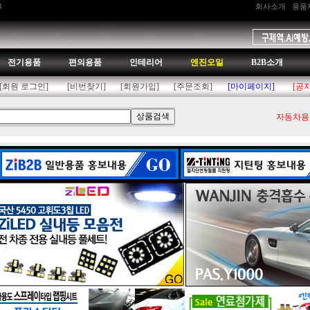
B
회사소개
용품
전기용품
편의용품
인테리어
엔진오일
B2B소개
[회원 로그인]
[비번찾기]
[회원가입]
[주문조회]
[마이페이지]
[공
자동차용품