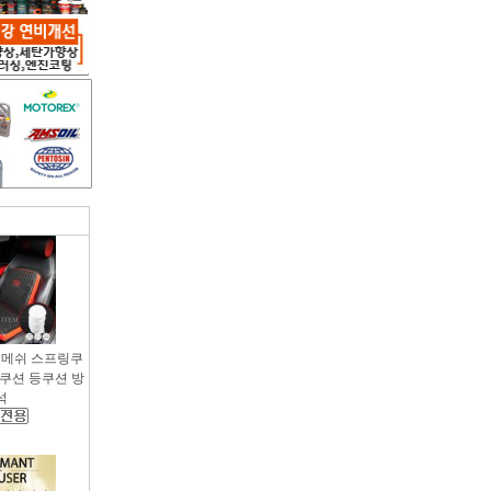
용 메쉬 스프링쿠
팔쿠션 등쿠션 방
석