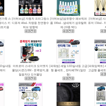
천연가죽 스
[더허브샵] 자동차 프라그랑스
[더허브샵]섬유향수 패브릭퍼
[더허브샵] 
케이스 키
디퓨져 40ml- 차량용 천연향수
퓸 100ml - 냄새제거 섬유탈취
퓨저 150ml 
마트키용
허브 방향제
제 (10종 택1)
ED실내등
아트로마 스네이크 도어엣지
[파워빔] 새일 LED실내등 고급
[파워임팩트] 
 레이
몰딩(시즌2) 8M - 문콕방지,풍
형 풀세트 _ 싼타페TM (일반
고급형 풀세트 
절음차단 도어몰딩
형)