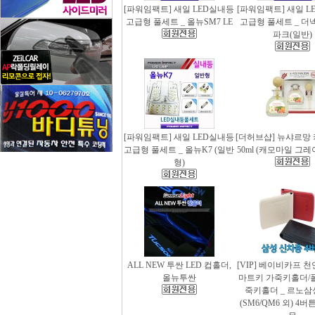
[파워임팩트] 새일 LED실내등
[파워임팩트] 새일 L
고급형 풀세트 _ 올뉴SM7 LE
고급형 풀세트 _ 더
파크(일반)
[파워임팩트] 새일 LED실내등
[더허브샵] 뉴샤르망
고급형 풀세트 _ 올뉴K7 (일반
50ml (캐모마일 그
형)
ALL NEW 투싼 LED 컵홀더,
[VIP] 베이비카프 
올뉴투싼
마트키 가죽키홀더/
죽키홀더 _ 르노삼
(SM6/QM6 외) 4