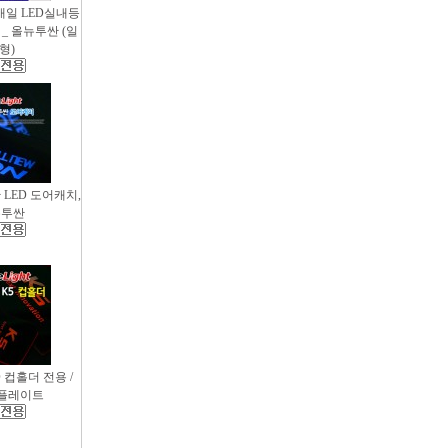
새일 LED실내등
_ 올뉴투싼 (일
형)
싼 LED 도어캐치,
뉴투싼
D 컵홀더 전용 /
컵플레이트