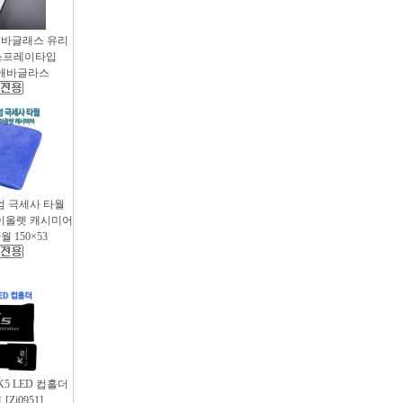
애바글래스 유리
스프레이타입
 / 애바글라스
엄 극세사 타월
 바이올렛 캐시미어
 150×53
 K5 LED 컵홀더
Zi0951]