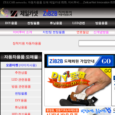
자동차용품 도매 제일카넷 B2B, 지비투비.....ZeilcarNet Innovation B2
ZEiLCAR networks.
DIY용품
썬팅필름
튜닝용품
LED관련
방음용품
지비투비 소개
지틴팅.썬팅필름
연료절감
신개념방음
장착지원 자동차용품
자동차용품 도매몰
오픈마켓
(이미지사용)
추천상품
LED 관련용품
방음 관련용품
썬팅필름
DIY용품
튜닝용품
HID.전기용품