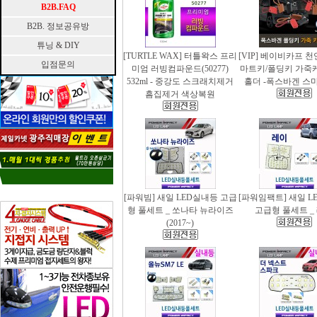
B2B.FAQ
B2B. 정보공유방
튜닝 & DIY
[TURTLE WAX] 터틀왁스 프리
[VIP] 베이비카프 
입점문의
미엄 러빙컴파운드(50277)
마트키/폴딩키 가죽
532ml - 중강도 스크래치제거
홀더 -폭스바겐 스
흠집제거 색상복원
[파워빔] 새일 LED실내등 고급
[파워임팩트] 새일 L
형 풀세트 _ 쏘나타 뉴라이즈
고급형 풀세트 _
(2017~)