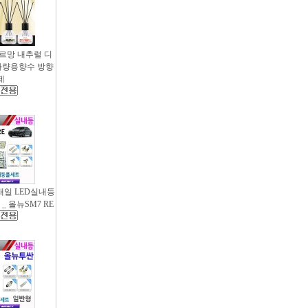
샤르망 내추럴 디
- 차량용향수 방향
제
새일 LED실내등
_ 올뉴SM7 RE