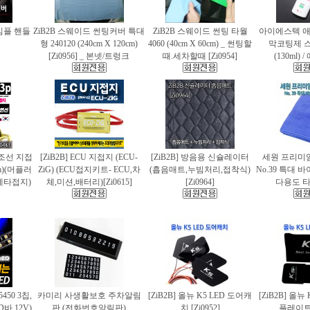
 심플 핸들
ZiB2B 스웨이드 썬팅커버 특대
ZiB2B 스웨이드 썬팅 타월
아이에스텍 
형 240120 (240cm X 120cm)
4060 (40cm X 60cm) _ 썬팅할
막코팅제 
[Zi0956] _ 본넷/트렁크
때.세차할때 [Zi0954]
(130ml)
 편조선 지접
[ZiB2B] ECU 지접지 (ECU-
[ZiB2B] 방음용 신슐레이터
세원 프리미
cm)(머플러
ZiG) (ECU접지키트- ECU,차
(흡음매트,누빔처리,접착식)
No.39 특대
에타접지)
체,미션,배터리)[Zi0615]
[Zi0964]
다용도 타월
5450 3칩,
카미리 사생활보호 주차알림
[ZiB2B] 올뉴 K5 LED 도어캐
[ZiB2B] 올뉴
바.12V)
판 (전화번호알림판)
치 [Zi0952]
플레이트 [