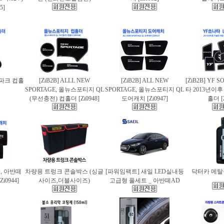
5]
스파크 컵홀
[ZiB2B] ALLL NEW
[ZiB2B] ALL NEW
[ZiB2B] YF 
SPORTAGE, 올뉴스포티지 QL
SPORTAGE, 올뉴스포티지 QL
타 2013년이
(무선충전) 컵홀더 [Zi0948]
도어캐치 [Zi0947]
홀더 [Z
AD, 아반떼
차량용 트렁크 콘솔박스 (싱글
[파워임팩트] 새일 LED실내등
닥터카 메탈폴
i0944]
사이즈,더블사이즈)
고급형 풀세트 _ 아반떼AD