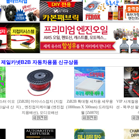
제일카넷B2B 자동차용품 신규상품
러스터 이오
[ZiB2B] 마이너스접지 (지접
ZiB2B 특대형 세차용 세무융
VIP 사계절
동차실내 산
지) _ 엔진접지케이블 (엔진접
(1800mm X 500mm) 드라잉타
션 - 목쿠션 
지용배선), 오디오배선
월 [Zi0870]