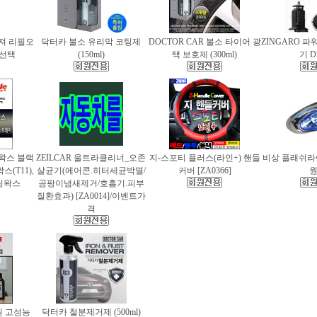
퓨져 리필오
닥터카 불소 유리막 코팅제
DOCTOR CAR 불소 타이어 광
ZINGARO 
종 선택
(150ml)
택 보호제 (300ml)
기 D
틀왁스 블랙
ZEILCAR 울트라클리너_오존
지-스포티 플러스(라인+) 핸들
비상 플래쉬라이
(T11),
살균기(에어콘.히터세균박멸/
커버 [ZA0366]
팅왁스
곰팡이냄새제거/호흡기.피부
질환효과) [ZA0014]/이벤트가
격
 고성능
닥터카 철분제거제 (500ml)