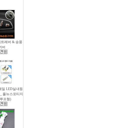
시트레버 & 송풍
커버
새일 LED실내등
 _ 올뉴스포티지
썬루프형)