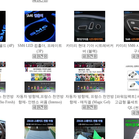
몰드 (4P)
SM6 LED 컵홀더, 프레이트
카미리 현대 기아 시트레버커
카미리 SM6 
(3P)
버 (블랙)
구
스 천연방
자동차 방향제,프랑스 천연방
자동차 방향제, 프랑스 천연방
[파워임팩트] 
 Fresh)
향제- 인텐소 퍼퓸 (Intenso)
향제 - 매직겔 (Magic Gel)
고급형 풀세트
QL (