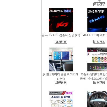
무
올 뉴 K7 LED 컵홀더 전용 (4P)
SM6 LED 도어 캐치 
[세원] 카미리 송풍구 거치대
자동차 방향제,프랑
(자석)
향제- 바이오프레쉬 (Bio