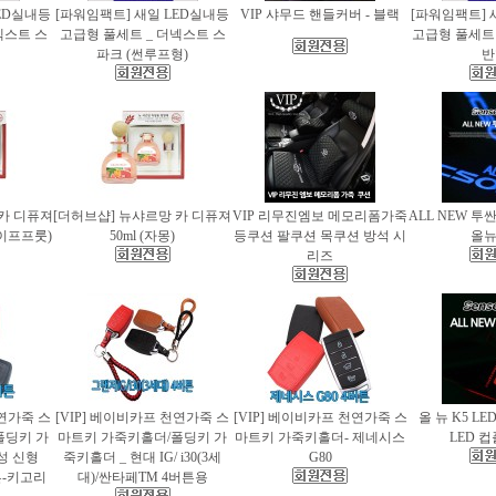
ED실내등
[파워임팩트] 새일 LED실내등
VIP 샤무드 핸들커버 - 블랙
[파워임팩트] 
넥스트 스
고급형 풀세트 _ 더넥스트 스
고급형 풀세트 
파크 (썬루프형)
반
 카 디퓨져
[더허브샵] 뉴샤르망 카 디퓨져
VIP 리무진엠보 메모리폼가죽
ALL NEW 투
레이프프룻)
50ml (자몽)
등쿠션 팔쿠션 목쿠션 방석 시
올
리즈
천연가죽 스
[VIP] 베이비카프 천연가죽 스
[VIP] 베이비카프 천연가죽 스
올 뉴 K5 LE
폴딩키 가
마트키 가죽키홀더/폴딩키 가
마트키 가죽키홀더- 제네시스
LED 
성 신형
죽키홀더 _ 현대 IG/ i30(3세
G80
버튼-키고리
대)/싼타페TM 4버튼용