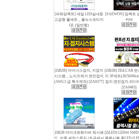
[파워임팩트] 새일 LED실내등
[SAEWON] 임팩트
고급형 풀세트 _ 올뉴스포티지
커버
QL (일반형)
[ZiB2B] 마이너스접지, 지접지
[ZiB2B] ZEiLCAR
시스템 _ 노이즈제거 엔진접지
지 3P세트(30/50/60
(AWG3 급.특수제작) [ZA0377]
접지.엔진접지.라디
[ZA0483]
ZiB2B 마이크로화이버 워시패
[ZiLED] LED바 SMD
드, 이중 세차스폰지 (초극세사
플렉시블 줄LED (LED