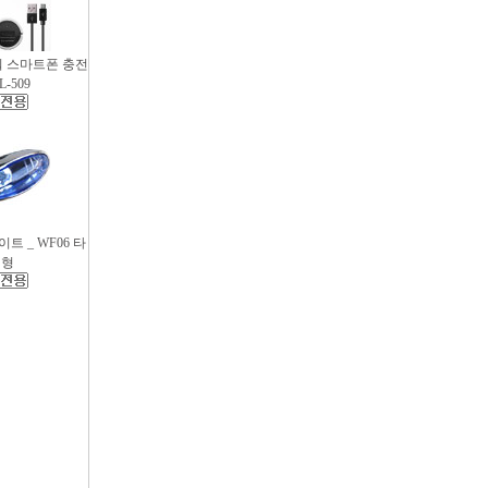
파워 스마트폰 충전
L-509
트 _ WF06 타
원형