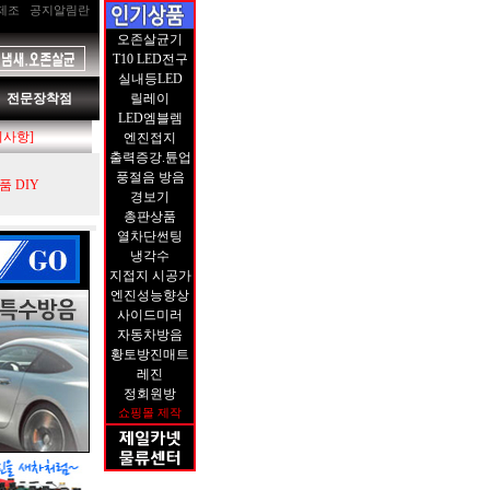
제조
공지알림란
오존살균기
T10 LED전구
실내등LED
전문장착점
릴레이
LED엠블렘
지사항]
엔진접지
출력증강.튠업
풍절음 방음
 DIY
경보기
총판상품
열차단썬팅
냉각수
지접지 시공가
엔진성능향상
사이드미러
자동차방음
황토방진매트
레진
정회원방
쇼핑몰 제작