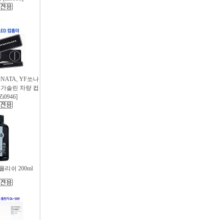
SONATA, YF쏘나
후 가솔린 차량 컵
i0946]
리쉬 200ml