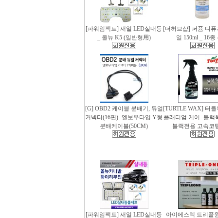
[파워임팩트] 새일 LED실내등
[더허브샵] 퍼퓸 디
_ 올뉴 K5 (일반형用)
일 150ml _ 16
[G] OBD2 케이블 분배기, 듀얼
[TURTLE WAX] 터
커넥터(16핀)- 엘보우타입 Y형
플래티엄 케어- 블랙왁스
분배케이블(50CM)
블랙전용 고속코
[파워임팩트] 새일 LED실내등
아이에스텍 트리플원