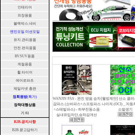
인테리어
외장용품
블랙박스.네비
엔진오일.미션오일
유지.관리용품
안전.편의용품
RV.SUV용품
계절용품
휠.타이어
에어로파츠
제일카넷 총판
정회원방
(특가)
WANJIN PAS - 완진 방음 승차
[웰빙제안] 산소 클
감파스 (쇼바파스+스프링파스
나이져 (OCI) _ 자
장착대행상품
+스테빌파스) - 하부진동소음
소발생기
기 타
실내유입차단,승차감개선
B2B.공지사항
B2B.묻고답하기