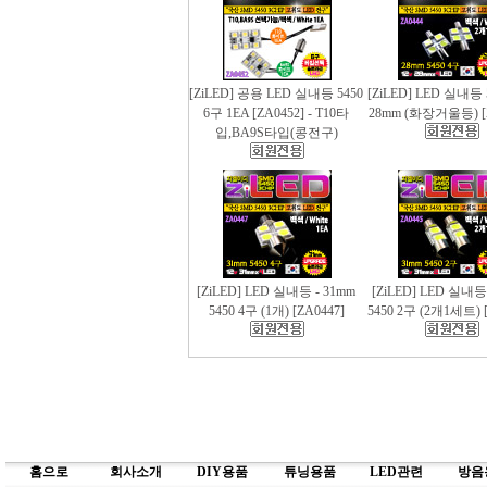
[ZiLED] 공용 LED 실내등 5450
[ZiLED] LED 실내등 
6구 1EA [ZA0452] - T10타
28mm (화장거울등) [
입,BA9S타입(콩전구)
[ZiLED] LED 실내등 - 31mm
[ZiLED] LED 실내등
5450 4구 (1개) [ZA0447]
5450 2구 (2개1세트) [
홈으로
회사소개
DIY용품
튜닝용품
LED관련
방음