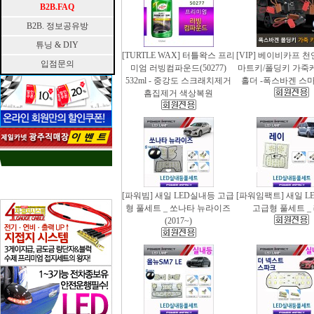
B2B.FAQ
B2B. 정보공유방
튜닝 & DIY
[TURTLE WAX] 터틀왁스 프리
[VIP] 베이비카프 
입점문의
미엄 러빙컴파운드(50277)
마트키/폴딩키 가죽
532ml - 중강도 스크래치제거
홀더 -폭스바겐 스
흠집제거 색상복원
[파워빔] 새일 LED실내등 고급
[파워임팩트] 새일 L
형 풀세트 _ 쏘나타 뉴라이즈
고급형 풀세트 _
(2017~)