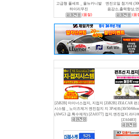
고급형 풀세트 _ 올뉴카니발
엔진오일 첨가제 (300m
하이리무진
음감소,출력향상,
(품절)
(품
[ZiB2B] 마이너스접지, 지접지
[ZiB2B] ZEiLCAR
시스템 _ 노이즈제거 엔진접지
지 3P세트(30/50/60
(AWG3 급.특수제작) [ZA0377]
접지.엔진접지.라디
[ZA0483]