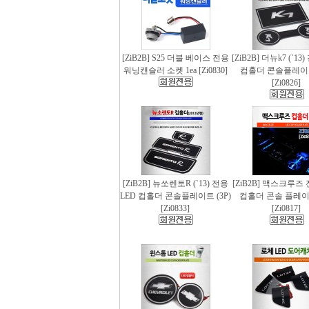
[ZiB2B] S25 더블 베이스 전용
[ZiB2B] 더뉴k7 (`13
워닝캔슬러 소켓 1ea [Zi0830]
컵홀더 콘솔플레이트 
[Zi0826]
[ZiB2B] 뉴쏘렌토R (`13) 전용
[ZiB2B] 맥스크루즈 
LED 컵홀더 콘솔플레이트 (3P)
컵홀더 콘솔 플레이트
[Zi0833]
[Zi0817]