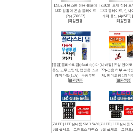
[ZiB2B] 윈스톰 전용 쉐보레
[ZiB2B] 로체 전용 
LED 컵홀더 콘솔 플레이트
LED 플레이트, 인사
(2p) [Zi0822]
캐치 몰드 (4p/SET) [
[플딥]플라스티딥(plasti dip) 다
[나바켐] 유성 언더코
용도 고무코팅제, 랩핑용 스프
22)-건용 하부 부식
레이타입(1EA) - 무광투명
제, 언더코팅 1리터/
[ZiLED] LED실내등 SMD 5450
[ZiLED] LED실내등 S
3칩 풀세트 _ 그랜드스타렉스
3칩 풀세트 _ 그랜