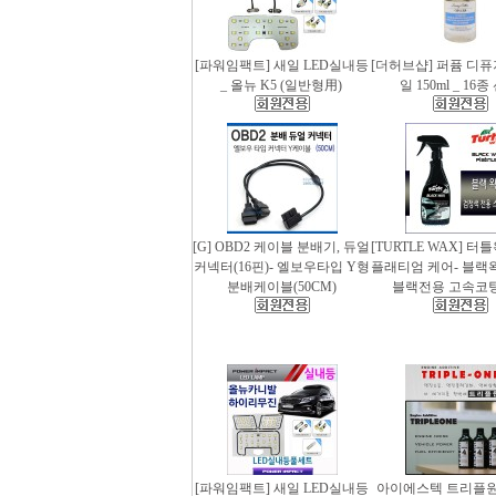
[파워임팩트] 새일 LED실내등
[더허브샵] 퍼퓸 디
_ 올뉴 K5 (일반형用)
일 150ml _ 16
[G] OBD2 케이블 분배기, 듀얼
[TURTLE WAX] 터
커넥터(16핀)- 엘보우타입 Y형
플래티엄 케어- 블랙왁스
분배케이블(50CM)
블랙전용 고속코
[파워임팩트] 새일 LED실내등
아이에스텍 트리플원