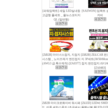
[파워임팩트] 새일 LED실내등
[SAEWON] 임팩트
고급형 풀세트 _ 올뉴스포티지
커버
QL (일반형)
[ZiB2B] 마이너스접지, 지접지
[ZiB2B] ZEiLCAR
시스템 _ 노이즈제거 엔진접지
지 3P세트(30/50/60
(AWG3 급.특수제작) [ZA0377]
접지.엔진접지.라디
[ZA0483]
ZiB2B 마이크로화이버 워시패
[ZiLED] LED바 SMD
드, 이중 세차스폰지 (초극세사
플렉시블 줄LED (LED