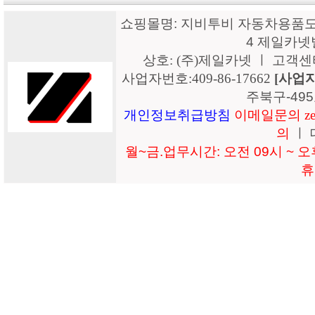
쇼핑몰명: 지비투비 자동차용품도매
4 제일카넷
상호: (주)제일카넷 ㅣ 고객센터: 15
사업자번호:409-86-17662
[사업
주북구-49
개인정보취급방침
이메일문의 zeil
의
ㅣ 
월~금.업무시간: 오전 09시 ~ 오후
휴