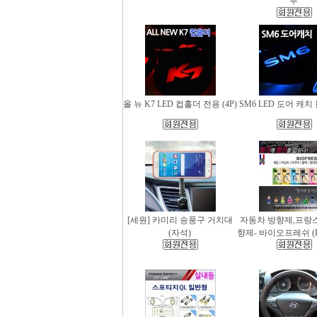
무
올 뉴 K7 LED 컵홀더 전용 (4P)
SM6 LED 도어 캐치 
[세원] 카미리 송풍구 거치대
자동차 방향제,프랑
(자석)
향제- 바이오프레쉬 (Bio