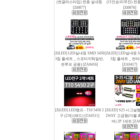
(썬글라스타입) 전용 실내등
(11인승/리무진) 전
[Zi0877]
[Zi0876]
[ZiLED] LED실내등 SMD 5450
[ZiLED] LED실내등 S
3칩 풀세트 _ 스포티지R(일반,
3칩 풀세트 _ 싼
썬루프 공용) [ZA0416]
[ZA0417]
[ZiLED] LED램프 - T10 5450 2
[ZiLED] S25 시그
구 (2개) (레드) [ZA0511]
2WAY 고급형(더블.
버) 2P 1세트 [ZA0