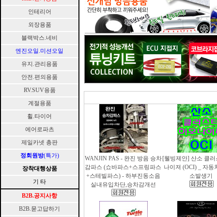
인테리어
외장용품
블랙박스.네비
엔진오일.미션오일
유지.관리용품
안전.편의용품
RV.SUV용품
계절용품
휠.타이어
에어로파츠
제일카넷 총판
정회원방
(특가)
WANJIN PAS - 완진 방음 승차
[웰빙제안] 산소 클
감파스 (쇼바파스+스프링파스
나이져 (OCI) _ 자
장착대행상품
+스테빌파스) - 하부진동소음
소발생기
기 타
실내유입차단,승차감개선
B2B.공지사항
B2B.묻고답하기