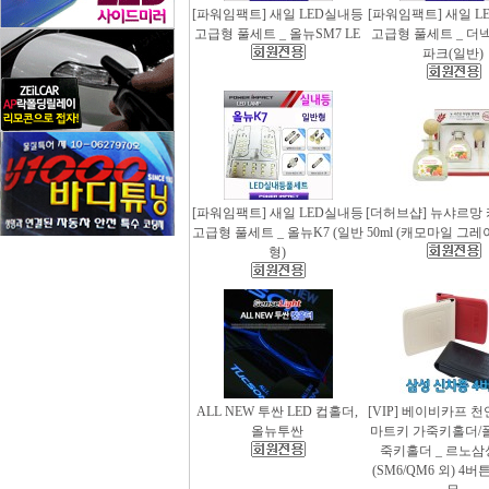
[파워임팩트] 새일 LED실내등
[파워임팩트] 새일 L
고급형 풀세트 _ 올뉴SM7 LE
고급형 풀세트 _ 더
파크(일반)
[파워임팩트] 새일 LED실내등
[더허브샵] 뉴샤르망
고급형 풀세트 _ 올뉴K7 (일반
50ml (캐모마일 그
형)
ALL NEW 투싼 LED 컵홀더,
[VIP] 베이비카프 
올뉴투싼
마트키 가죽키홀더/
죽키홀더 _ 르노삼
(SM6/QM6 외) 4