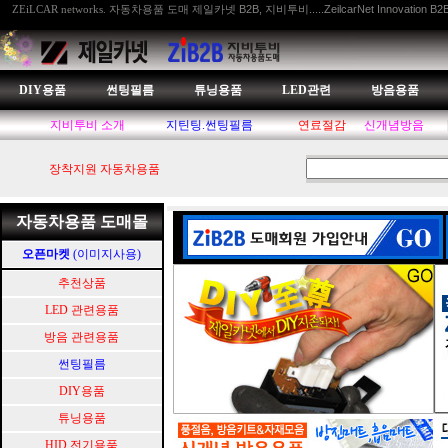
자동차용품 도매 제일카넷 B2B, 지비투비.....ZeilcarNet Innovation B2
ZEiLCAR networks.
DIY용품
썬팅필름
튜닝용품
LED관련
방음용품
지비투비 소개
지틴팅.썬팅필름
연료절감
신개념방음
장착지원 자동차용품
자동차용품 도매몰
오픈마켓
(이미지사용)
추천상품
LED 관련용품
방음 관련용품
썬팅필름
DIY용품
튜닝용품
HID.전기용품