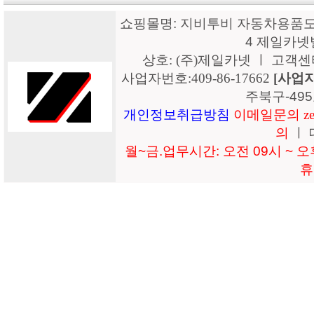
쇼핑몰명: 지비투비 자동차용품도매
4 제일카넷
상호: (주)제일카넷 ㅣ 고객센터: 15
사업자번호:409-86-17662
[사업
주북구-49
개인정보취급방침
이메일문의 zeil
의
ㅣ 
월~금.업무시간: 오전 09시 ~ 오후
휴