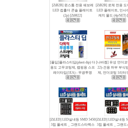
[ZiB2B] 윈스톰 전용 쉐보레
[ZiB2B] 로체 전용 
LED 컵홀더 콘솔 플레이트
LED 플레이트, 인사
(2p) [Zi0822]
캐치 몰드 (4p/SET) [
[플딥]플라스티딥(plasti dip) 다
[나바켐] 유성 언더코
용도 고무코팅제, 랩핑용 스프
22)-건용 하부 부식
레이타입(1EA) - 무광투명
제, 언더코팅 1리터/
[ZiLED] LED실내등 SMD 5450
[ZiLED] LED실내등 S
3칩 풀세트 _ 그랜드스타렉스
3칩 풀세트 _ 그랜