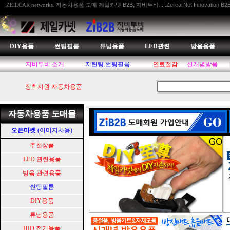
자동차용품 도매 제일카넷 B2B, 지비투비.....ZeilcarNet Innovation B2
ZEiLCAR networks.
DIY용품
썬팅필름
튜닝용품
LED관련
방음용품
지비투비 소개
지틴팅.썬팅필름
연료절감
신개념방음
장착지원 자동차용품
자동차용품 도매몰
오픈마켓
(이미지사용)
추천상품
LED 관련용품
방음 관련용품
썬팅필름
DIY용품
튜닝용품
HID.전기용품