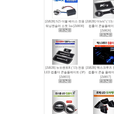
[ZiB2B] S25 더블 베이스 전용
[ZiB2B] 더뉴k7 (`13
워닝캔슬러 소켓 1ea [Zi0830]
컵홀더 콘솔플레이트 
[Zi0826]
[ZiB2B] 뉴쏘렌토R (`13) 전용
[ZiB2B] 맥스크루즈 
LED 컵홀더 콘솔플레이트 (3P)
컵홀더 콘솔 플레이트
[Zi0833]
[Zi0817]