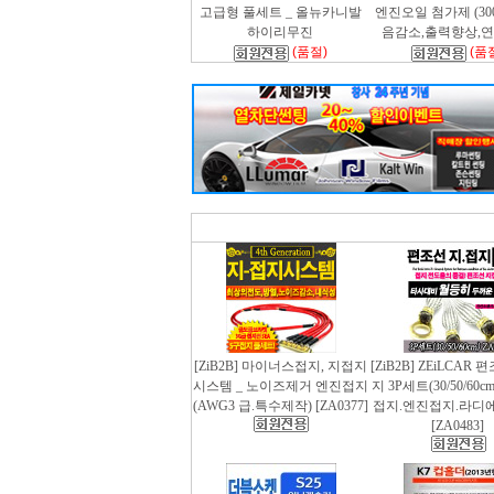
고급형 풀세트 _ 올뉴카니발
엔진오일 첨가제 (300m
하이리무진
음감소,출력향상,
(품절)
(품
[ZiB2B] 마이너스접지, 지접지
[ZiB2B] ZEiLCAR
시스템 _ 노이즈제거 엔진접지
지 3P세트(30/50/60
(AWG3 급.특수제작) [ZA0377]
접지.엔진접지.라디
[ZA0483]