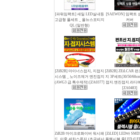
[파워임팩트] 새일 LED실내등
[SAEWON] 임팩트
고급형 풀세트 _ 올뉴스포티지
커버
QL (일반형)
[ZiB2B] 마이너스접지, 지접지
[ZiB2B] ZEiLCAR
시스템 _ 노이즈제거 엔진접지
지 3P세트(30/50/60
(AWG3 급.특수제작) [ZA0377]
접지.엔진접지.라디
[ZA0483]
ZiB2B 마이크로화이버 워시패
[ZiLED] LED바 SMD
드, 이중 세차스폰지 (초극세사
플렉시블 줄LED (LED