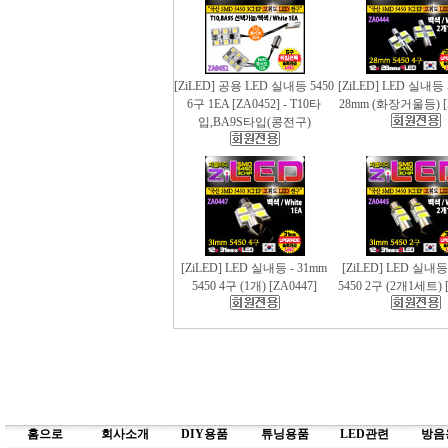
[ZiLED] 공용 LED 실내등 5450
[ZiLED] LED 실내등 
6구 1EA [ZA0452] - T10타
28mm (화장거울등) [
입,BA9S타입(콩전구)
[ZiLED] LED 실내등 - 31mm
[ZiLED] LED 실내등
5450 4구 (1개) [ZA0447]
5450 2구 (2개1세트) [
홈으로
회사소개
DIY용품
튜닝용품
LED관련
방음