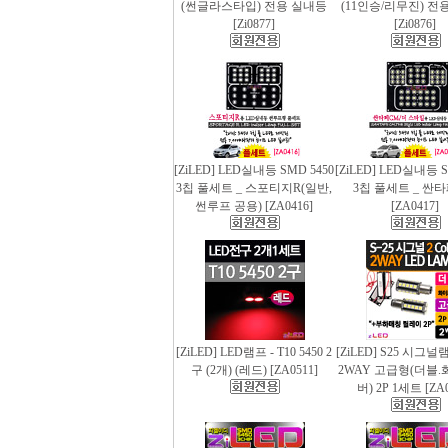
(썬글라스타입) 전용 실내등
(11인승/리무진) 전
[Zi0877]
[Zi0876]
[ZiLED] LED실내등 SMD 5450
[ZiLED] LED실내등 S
3칩 풀세트 _ 스포티지R(일반,
3칩 풀세트 _ 싼
썬루프 공용) [ZA0416]
[ZA0417]
[ZiLED] LED램프 - T10 5450 2
[ZiLED] S25 시그
구 (2개) (레드) [ZA0511]
2WAY 고급형(더블.
버) 2P 1세트 [ZA0