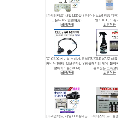
[파워임팩트] 새일 LED실내등
[더허브샵] 퍼퓸 디
_ 올뉴 K5 (일반형用)
일 150ml _ 16
[G] OBD2 케이블 분배기, 듀얼
[TURTLE WAX] 터
커넥터(16핀)- 엘보우타입 Y형
플래티엄 케어- 블랙왁스
분배케이블(50CM)
블랙전용 고속코
[파워임팩트] 새일 LED실내등
아이에스텍 트리플원