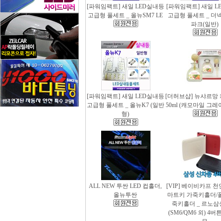
[파워임팩트] 새일 LED실내등
[파워임팩트] 새일 L
고급형 풀세트 _ 올뉴SM7 LE
고급형 풀세트 _ 더
파크(일반)
[파워임팩트] 새일 LED실내등
[더허브샵] 뉴샤르망
고급형 풀세트 _ 올뉴K7 (일반
50ml (캐모마일 그
형)
ALL NEW 투싼 LED 컵홀더,
[VIP] 베이비카프 
올뉴투싼
마트키 가죽키홀더/
죽키홀더 _ 르노삼
(SM6/QM6 외) 4