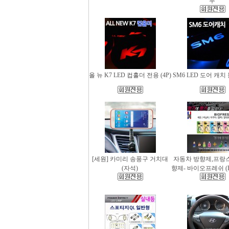
무
올 뉴 K7 LED 컵홀더 전용 (4P)
SM6 LED 도어 캐치 
[세원] 카미리 송풍구 거치대
자동차 방향제,프랑
(자석)
향제- 바이오프레쉬 (Bio