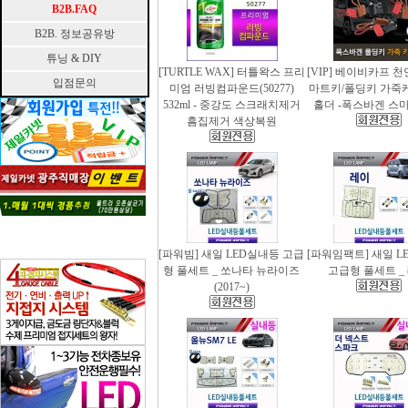
B2B.FAQ
B2B. 정보공유방
튜닝 & DIY
[TURTLE WAX] 터틀왁스 프리
[VIP] 베이비카프 
입점문의
미엄 러빙컴파운드(50277)
마트키/폴딩키 가죽
532ml - 중강도 스크래치제거
홀더 -폭스바겐 스
흠집제거 색상복원
[파워빔] 새일 LED실내등 고급
[파워임팩트] 새일 L
형 풀세트 _ 쏘나타 뉴라이즈
고급형 풀세트 _
(2017~)