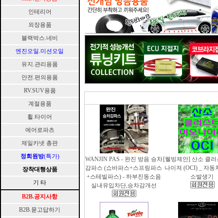
인테리어
외장용품
블랙박스.네비
엔진오일.미션오일
유지.관리용품
안전.편의용품
RV.SUV용품
계절용품
휠.타이어
에어로파츠
제일카넷 총판
정회원방
(특가)
WANJIN PAS - 완진 방음 승차
[웰빙제안] 산소 클
감파스 (쇼바파스+스프링파스
나이져 (OCI) _ 자
장착대행상품
+스테빌파스) - 하부진동소음
소발생기
기 타
실내유입차단,승차감개선
B2B.공지사항
B2B.묻고답하기