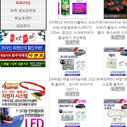
B2B.FAQ
B2B. 정보공유방
튜닝 & DIY
[TURTLE WAX] 터틀왁스 프리
[VIP] 베이비카프 
입점문의
미엄 러빙컴파운드(50277)
마트키/폴딩키 가죽
532ml - 중강도 스크래치제거
홀더 -폭스바겐 스
흠집제거 색상복원
[파워빔] 새일 LED실내등 고급
[파워임팩트] 새일 L
형 풀세트 _ 쏘나타 뉴라이즈
고급형 풀세트 _
(2017~)