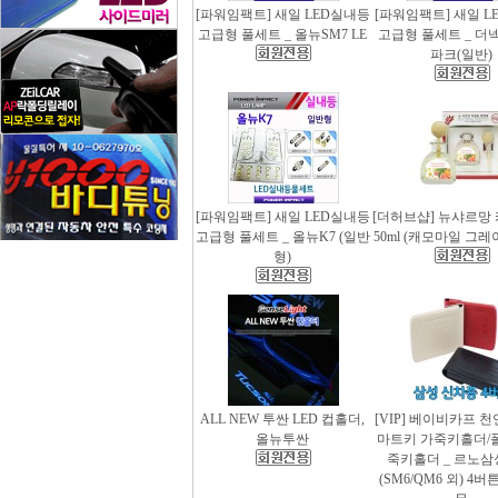
[파워임팩트] 새일 LED실내등
[파워임팩트] 새일 L
고급형 풀세트 _ 올뉴SM7 LE
고급형 풀세트 _ 더
파크(일반)
[파워임팩트] 새일 LED실내등
[더허브샵] 뉴샤르망
고급형 풀세트 _ 올뉴K7 (일반
50ml (캐모마일 그
형)
ALL NEW 투싼 LED 컵홀더,
[VIP] 베이비카프 
올뉴투싼
마트키 가죽키홀더/
죽키홀더 _ 르노삼
(SM6/QM6 외) 4