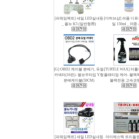
[파워임팩트] 새일 LED실내등
[더허브샵] 퍼퓸 디
_ 올뉴 K5 (일반형用)
일 150ml _ 16
[G] OBD2 케이블 분배기, 듀얼
[TURTLE WAX] 터
커넥터(16핀)- 엘보우타입 Y형
플래티엄 케어- 블랙왁스
분배케이블(50CM)
블랙전용 고속코
[파워임팩트] 새일 LED실내등
아이에스텍 트리플원