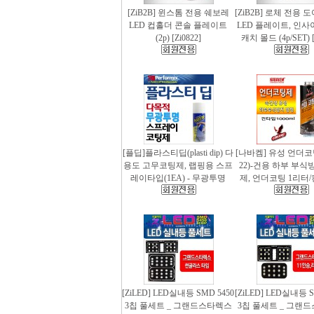
[ZiB2B] 윈스톰 전용 쉐보레
[ZiB2B] 로체 전용 
LED 컵홀더 콘솔 플레이트
LED 플레이트, 인사
(2p) [Zi0822]
캐치 몰드 (4p/SET) [
[플딥]플라스티딥(plasti dip) 다
[나바켐] 유성 언더코
용도 고무코팅제, 랩핑용 스프
22)-건용 하부 부식
레이타입(1EA) - 무광투명
제, 언더코팅 1리터/
[ZiLED] LED실내등 SMD 5450
[ZiLED] LED실내등 S
3칩 풀세트 _ 그랜드스타렉스
3칩 풀세트 _ 그랜