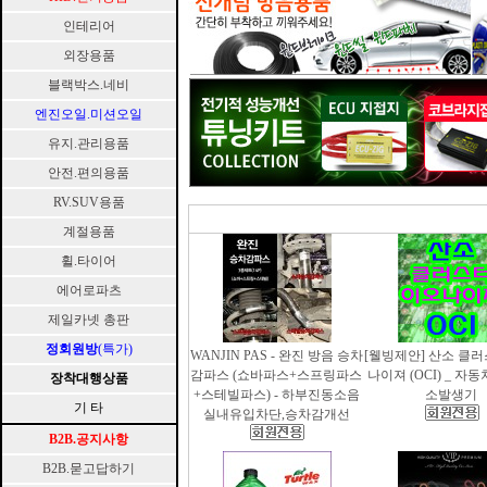
인테리어
외장용품
블랙박스.네비
엔진오일.미션오일
유지.관리용품
안전.편의용품
RV.SUV용품
계절용품
휠.타이어
에어로파츠
제일카넷 총판
정회원방
(특가)
WANJIN PAS - 완진 방음 승차
[웰빙제안] 산소 클
감파스 (쇼바파스+스프링파스
나이져 (OCI) _ 자
장착대행상품
+스테빌파스) - 하부진동소음
소발생기
기 타
실내유입차단,승차감개선
B2B.공지사항
B2B.묻고답하기