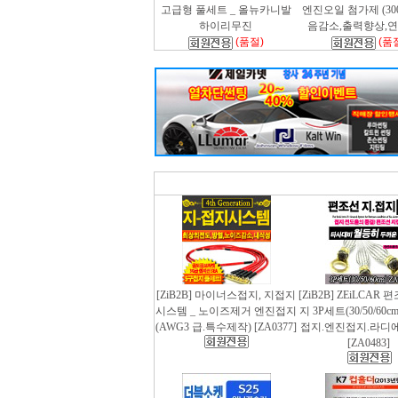
고급형 풀세트 _ 올뉴카니발
엔진오일 첨가제 (300m
하이리무진
음감소,출력향상,
(품절)
(품
[ZiB2B] 마이너스접지, 지접지
[ZiB2B] ZEiLCAR
시스템 _ 노이즈제거 엔진접지
지 3P세트(30/50/60
(AWG3 급.특수제작) [ZA0377]
접지.엔진접지.라디
[ZA0483]