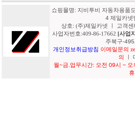
쇼핑몰명: 지비투비 자동차용품도매
4 제일카넷
상호: (주)제일카넷 ㅣ 고객센터: 15
사업자번호:409-86-17662
[사업
주북구-49
개인정보취급방침
이메일문의 zeil
의
ㅣ 
월~금.업무시간: 오전 09시 ~ 오후
휴