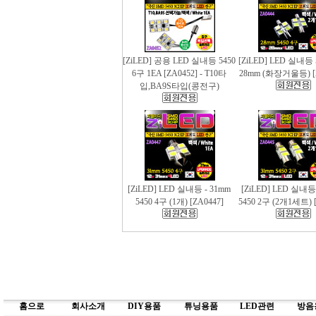
[ZiLED] 공용 LED 실내등 5450
[ZiLED] LED 실내등 
6구 1EA [ZA0452] - T10타
28mm (화장거울등) [
입,BA9S타입(콩전구)
[ZiLED] LED 실내등 - 31mm
[ZiLED] LED 실내등
5450 4구 (1개) [ZA0447]
5450 2구 (2개1세트) [
홈으로
회사소개
DIY용품
튜닝용품
LED관련
방음