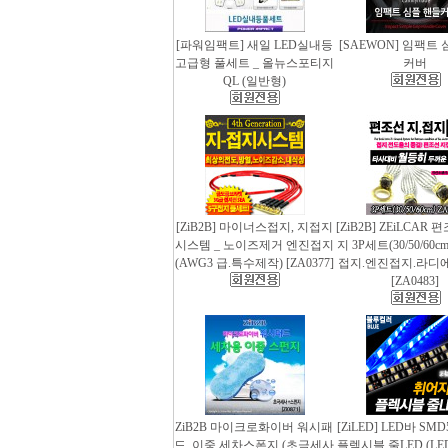
[파워임팩트] 새일 LED실내등
[SAEWON] 임팩트
고급형 풀세트 _ 올뉴스포티지
커버
QL (일반형)
[ZiB2B] 마이너스접지, 지접지
[ZiB2B] ZEiLCAR
시스템 _ 노이즈제거 엔진접지
지 3P세트(30/50/60
(AWG3 급.특수제작) [ZA0377]
접지.엔진접지.라디
[ZA0483]
ZiB2B 마이크로화이버 워시패
[ZiLED] LED바 SMD
드, 이중 세차스폰지 (초극세사
플렉시블 줄LED (LED