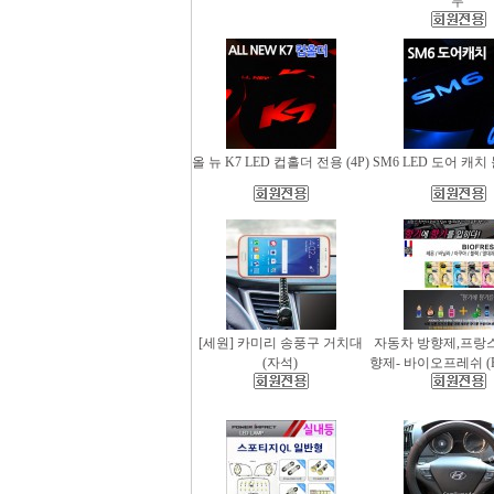
무
올 뉴 K7 LED 컵홀더 전용 (4P)
SM6 LED 도어 캐치 
[세원] 카미리 송풍구 거치대
자동차 방향제,프랑
(자석)
향제- 바이오프레쉬 (Bio