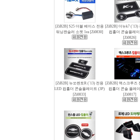
[ZiB2B] S25 더블 베이스 전용
[ZiB2B] 더뉴k7 (`13
워닝캔슬러 소켓 1ea [Zi0830]
컵홀더 콘솔플레이트 
[Zi0826]
[ZiB2B] 뉴쏘렌토R (`13) 전용
[ZiB2B] 맥스크루즈 
LED 컵홀더 콘솔플레이트 (3P)
컵홀더 콘솔 플레이트
[Zi0833]
[Zi0817]