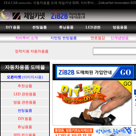
자동차용품 도매 제일카넷 B2B, 지비투비.....ZeilcarNet Innovation B2
ZEiLCAR networks.
DIY용품
썬팅필름
튜닝용품
LED관련
방음용품
지비투비 소개
지틴팅.썬팅필름
연료절감
신개념방음
장착지원 자동차용품
자동차용품 도매몰
오픈마켓
(이미지사용)
추천상품
LED 관련용품
방음 관련용품
썬팅필름
DIY용품
튜닝용품
HID.전기용품