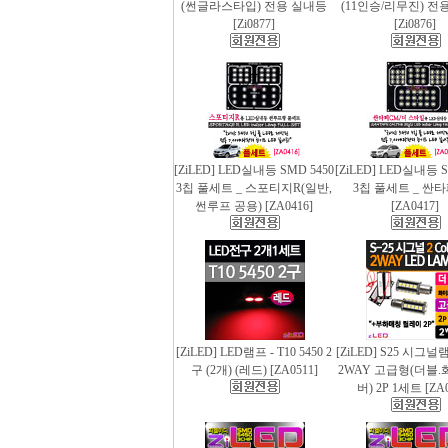
(썬글라스타입) 전용 실내등
(11인승/리무진) 전
[Zi0877]
[Zi0876]
[ZiLED] LED실내등 SMD 5450
[ZiLED] LED실내등 S
3칩 풀세트 _ 스포티지R(일반,
3칩 풀세트 _ 싼
썬루프 공용) [ZA0416]
[ZA0417]
[ZiLED] LED램프 - T10 5450 2
[ZiLED] S25 시그
구 (2개) (레드) [ZA0511]
2WAY 고급형(더블.
버) 2P 1세트 [ZA0