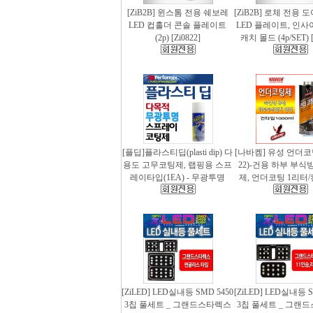
[ZiB2B] 윈스톰 전용 쉐보레
[ZiB2B] 로체 전용 
LED 컵홀더 콘솔 플레이트
LED 플레이트, 인사
(2p) [Zi0822]
캐치 몰드 (4p/SET) [
[플딥]플라스티딥(plasti dip) 다
[나바켐] 유성 언더코
용도 고무코팅제, 랩핑용 스프
22)-건용 하부 부식
레이타입(1EA) - 무광투명
제, 언더코팅 1리터/
[ZiLED] LED실내등 SMD 5450
[ZiLED] LED실내등 S
3칩 풀세트 _ 그랜드스타렉스
3칩 풀세트 _ 그랜