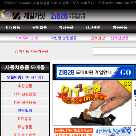
자동차용품 도매 제일카넷 B2B, 지비투비.....ZeilcarNet Innovation B2
ZEiLCAR networks.
DIY용품
썬팅필름
튜닝용품
LED관련
방음용품
지비투비 소개
지틴팅.썬팅필름
연료절감
신개념방음
장착지원 자동차용품
자동차용품 도매몰
오픈마켓
(이미지사용)
추천상품
LED 관련용품
방음 관련용품
썬팅필름
DIY용품
튜닝용품
HID.전기용품