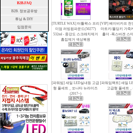
B2B.FAQ
B2B. 정보공유방
튜닝 & DIY
[TURTLE WAX] 터틀왁스 프리
[VIP] 베이비카프 
입점문의
미엄 러빙컴파운드(50277)
마트키/폴딩키 가죽
532ml - 중강도 스크래치제거
홀더 -폭스바겐 스
흠집제거 색상복원
[파워빔] 새일 LED실내등 고급
[파워임팩트] 새일 L
형 풀세트 _ 쏘나타 뉴라이즈
고급형 풀세트 _
(2017~)