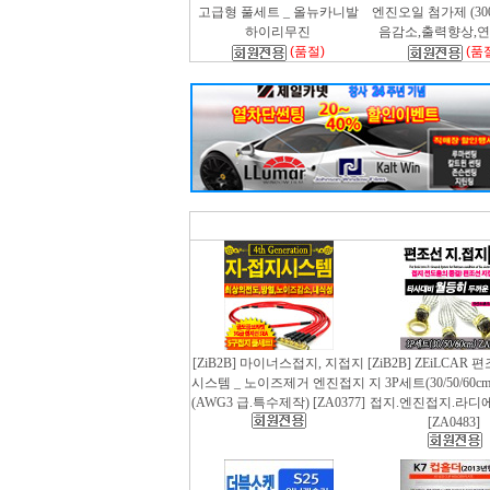
고급형 풀세트 _ 올뉴카니발
엔진오일 첨가제 (300m
하이리무진
음감소,출력향상,
(품절)
(품
[ZiB2B] 마이너스접지, 지접지
[ZiB2B] ZEiLCAR
시스템 _ 노이즈제거 엔진접지
지 3P세트(30/50/60
(AWG3 급.특수제작) [ZA0377]
접지.엔진접지.라디
[ZA0483]