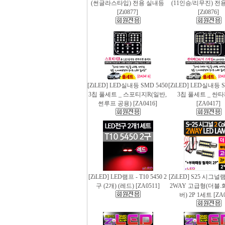
(썬글라스타입) 전용 실내등
(11인승/리무진) 전
[Zi0877]
[Zi0876]
[ZiLED] LED실내등 SMD 5450
[ZiLED] LED실내등 S
3칩 풀세트 _ 스포티지R(일반,
3칩 풀세트 _ 싼
썬루프 공용) [ZA0416]
[ZA0417]
[ZiLED] LED램프 - T10 5450 2
[ZiLED] S25 시그
구 (2개) (레드) [ZA0511]
2WAY 고급형(더블.
버) 2P 1세트 [ZA0