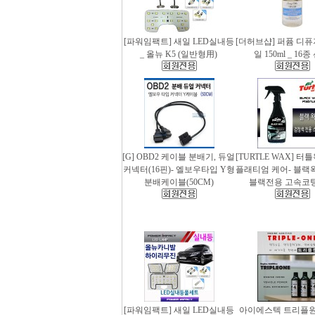
[파워임팩트] 새일 LED실내등
[더허브샵] 퍼퓸 디
_ 올뉴 K5 (일반형用)
일 150ml _ 16
[G] OBD2 케이블 분배기, 듀얼
[TURTLE WAX] 터
커넥터(16핀)- 엘보우타입 Y형
플래티엄 케어- 블랙왁스
분배케이블(50CM)
블랙전용 고속코
[파워임팩트] 새일 LED실내등
아이에스텍 트리플원