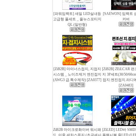
[파워임팩트] 새일 LED실내등
[SAEWON] 임팩트
고급형 풀세트 _ 올뉴스포티지
커버
QL (일반형)
[ZiB2B] 마이너스접지, 지접지
[ZiB2B] ZEiLCAR
시스템 _ 노이즈제거 엔진접지
지 3P세트(30/50/60
(AWG3 급.특수제작) [ZA0377]
접지.엔진접지.라디
[ZA0483]
ZiB2B 마이크로화이버 워시패
[ZiLED] LED바 SMD
드, 이중 세차스폰지 (초극세사
플렉시블 줄LED (LED