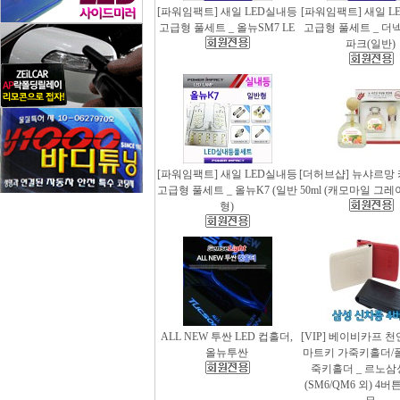
[파워임팩트] 새일 LED실내등
[파워임팩트] 새일 L
고급형 풀세트 _ 올뉴SM7 LE
고급형 풀세트 _ 더
파크(일반)
[파워임팩트] 새일 LED실내등
[더허브샵] 뉴샤르망
고급형 풀세트 _ 올뉴K7 (일반
50ml (캐모마일 그
형)
ALL NEW 투싼 LED 컵홀더,
[VIP] 베이비카프 
올뉴투싼
마트키 가죽키홀더/
죽키홀더 _ 르노삼
(SM6/QM6 외) 4