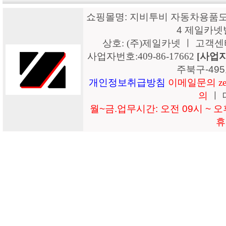
쇼핑몰명: 지비투비 자동차용품도매
4 제일카넷
상호: (주)제일카넷 ㅣ 고객센터: 15
사업자번호:409-86-17662
[사업
주북구-49
개인정보취급방침
이메일문의 zeil
의
ㅣ 
월~금.업무시간: 오전 09시 ~ 오후
휴