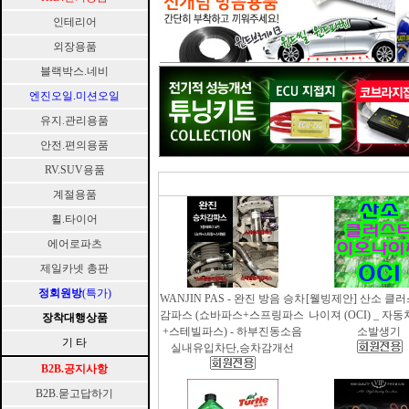
인테리어
외장용품
블랙박스.네비
엔진오일.미션오일
유지.관리용품
안전.편의용품
RV.SUV용품
계절용품
휠.타이어
에어로파츠
제일카넷 총판
정회원방
(특가)
WANJIN PAS - 완진 방음 승차
[웰빙제안] 산소 클
감파스 (쇼바파스+스프링파스
나이져 (OCI) _ 자
장착대행상품
+스테빌파스) - 하부진동소음
소발생기
기 타
실내유입차단,승차감개선
B2B.공지사항
B2B.묻고답하기