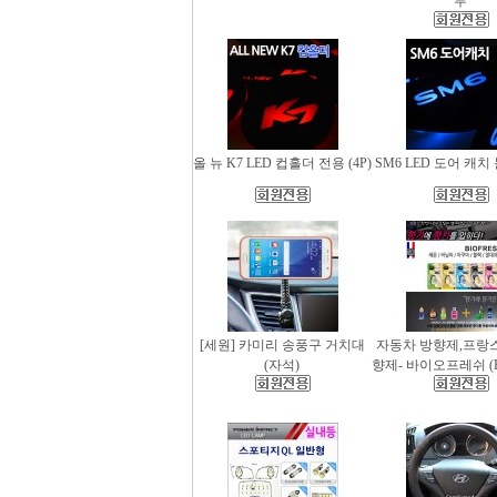
무
올 뉴 K7 LED 컵홀더 전용 (4P)
SM6 LED 도어 캐치 
[세원] 카미리 송풍구 거치대
자동차 방향제,프랑
(자석)
향제- 바이오프레쉬 (Bio