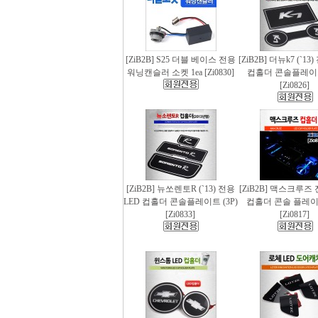
[ZiB2B] S25 더블 베이스 전용
[ZiB2B] 더뉴k7 (`13
워닝캔슬러 소켓 1ea [Zi0830]
컵홀더 콘솔플레이트 
[Zi0826]
[ZiB2B] 뉴쏘렌토R (`13) 전용
[ZiB2B] 맥스크루즈 
LED 컵홀더 콘솔플레이트 (3P)
컵홀더 콘솔 플레이트
[Zi0833]
[Zi0817]