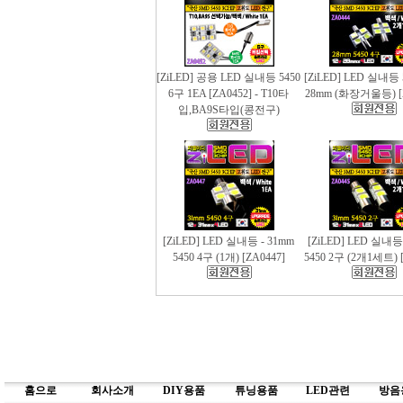
[ZiLED] 공용 LED 실내등 5450
[ZiLED] LED 실내등 
6구 1EA [ZA0452] - T10타
28mm (화장거울등) [
입,BA9S타입(콩전구)
[ZiLED] LED 실내등 - 31mm
[ZiLED] LED 실내등
5450 4구 (1개) [ZA0447]
5450 2구 (2개1세트) [
홈으로
회사소개
DIY용품
튜닝용품
LED관련
방음