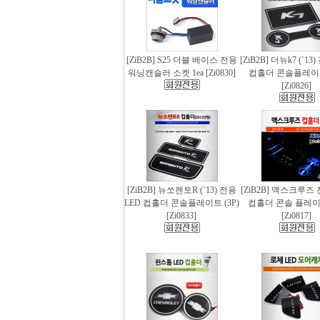
[ZiB2B] S25 더블 베이스 전용
[ZiB2B] 더뉴k7 (`13
워닝캔슬러 소켓 1ea [Zi0830]
컵홀더 콘솔플레이트 
[Zi0826]
[ZiB2B] 뉴쏘렌토R (`13) 전용
[ZiB2B] 맥스크루즈 
LED 컵홀더 콘솔플레이트 (3P)
컵홀더 콘솔 플레이트
[Zi0833]
[Zi0817]