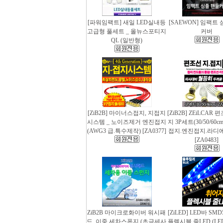
[파워임팩트] 새일 LED실내등
[SAEWON] 임팩트
고급형 풀세트 _ 올뉴스포티지
커버
QL (일반형)
[ZiB2B] 마이너스접지, 지접지
[ZiB2B] ZEiLCAR
시스템 _ 노이즈제거 엔진접지
지 3P세트(30/50/60
(AWG3 급.특수제작) [ZA0377]
접지.엔진접지.라디
[ZA0483]
ZiB2B 마이크로화이버 워시패
[ZiLED] LED바 SMD
드, 이중 세차스폰지 (초극세사
플렉시블 줄LED (LED