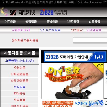
자동차용품 도매 제일카넷 B2B, 지비투비.....ZeilcarNet Innovation B2
ZEiLCAR networks.
DIY용품
썬팅필름
튜닝용품
LED관련
방음용품
지비투비 소개
지틴팅.썬팅필름
연료절감
신개념방음
장착지원 자동차용품
자동차용품 도매몰
오픈마켓
(이미지사용)
추천상품
LED 관련용품
방음 관련용품
썬팅필름
DIY용품
튜닝용품
HID.전기용품