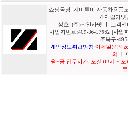
쇼핑몰명: 지비투비 자동차용품도매
4 제일카넷
상호: (주)제일카넷 ㅣ 고객센터: 15
사업자번호:409-86-17662
[사업
주북구-49
개인정보취급방침
이메일문의 zeil
의
ㅣ 
월~금.업무시간: 오전 09시 ~ 오후
휴