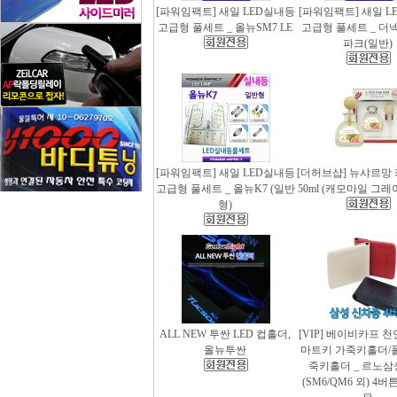
[파워임팩트] 새일 LED실내등
[파워임팩트] 새일 L
고급형 풀세트 _ 올뉴SM7 LE
고급형 풀세트 _ 더
파크(일반)
[파워임팩트] 새일 LED실내등
[더허브샵] 뉴샤르망
고급형 풀세트 _ 올뉴K7 (일반
50ml (캐모마일 그
형)
ALL NEW 투싼 LED 컵홀더,
[VIP] 베이비카프 
올뉴투싼
마트키 가죽키홀더/
죽키홀더 _ 르노삼
(SM6/QM6 외) 4