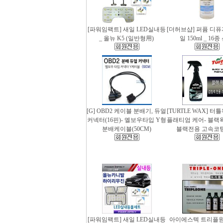
[파워임팩트] 새일 LED실내등
[더허브샵] 퍼퓸 디
_ 올뉴 K5 (일반형用)
일 150ml _ 16
[G] OBD2 케이블 분배기, 듀얼
[TURTLE WAX] 터
커넥터(16핀)- 엘보우타입 Y형
플래티엄 케어- 블랙왁스
분배케이블(50CM)
블랙전용 고속코
[파워임팩트] 새일 LED실내등
아이에스텍 트리플원