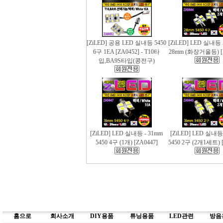
[ZiLED] 공용 LED 실내등 5450
[ZiLED] LED 실내등 
6구 1EA [ZA0452] - T10타
28mm (화장거울등) [
입,BA9S타입(콩전구)
[ZiLED] LED 실내등 - 31mm
[ZiLED] LED 실내등
5450 4구 (1개) [ZA0447]
5450 2구 (2개1세트) [
홈으로
회사소개
DIY용품
튜닝용품
LED관련
방음