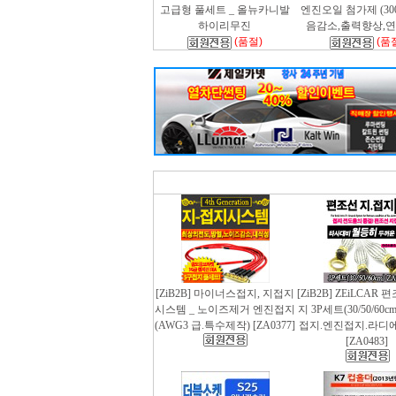
고급형 풀세트 _ 올뉴카니발
엔진오일 첨가제 (300m
하이리무진
음감소,출력향상,
(품절)
(품
[ZiB2B] 마이너스접지, 지접지
[ZiB2B] ZEiLCAR
시스템 _ 노이즈제거 엔진접지
지 3P세트(30/50/60
(AWG3 급.특수제작) [ZA0377]
접지.엔진접지.라디
[ZA0483]