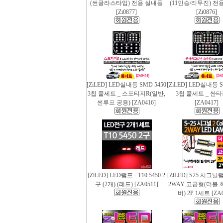
(썬글라스타입) 전용 실내등
(11인승/리무진) 전
[Zi0877]
[Zi0876]
[ZiLED] LED실내등 SMD 5450
[ZiLED] LED실내등 S
3칩 풀세트 _ 스포티지R(일반,
3칩 풀세트 _ 싼
썬루프 공용) [ZA0416]
[ZA0417]
[ZiLED] LED램프 - T10 5450 2
[ZiLED] S25 시그
구 (2개) (레드) [ZA0511]
2WAY 고급형(더블.
버) 2P 1세트 [ZA0