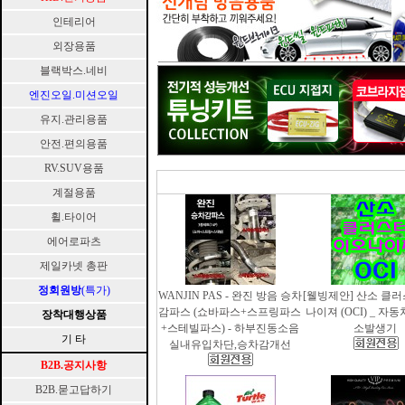
인테리어
외장용품
블랙박스.네비
엔진오일.미션오일
유지.관리용품
안전.편의용품
RV.SUV용품
계절용품
휠.타이어
에어로파츠
제일카넷 총판
정회원방
(특가)
WANJIN PAS - 완진 방음 승차
[웰빙제안] 산소 클
감파스 (쇼바파스+스프링파스
나이져 (OCI) _ 자
장착대행상품
+스테빌파스) - 하부진동소음
소발생기
기 타
실내유입차단,승차감개선
B2B.공지사항
B2B.묻고답하기