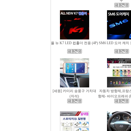
무
올 뉴 K7 LED 컵홀더 전용 (4P)
SM6 LED 도어 캐치 
[세원] 카미리 송풍구 거치대
자동차 방향제,프랑
(자석)
향제- 바이오프레쉬 (Bio