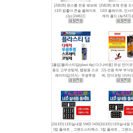
[ZiB2B] 윈스톰 전용 쉐보레
[ZiB2B] 로체 전용 
LED 컵홀더 콘솔 플레이트
LED 플레이트, 인사
(2p) [Zi0822]
캐치 몰드 (4p/SET) [
[플딥]플라스티딥(plasti dip) 다
[나바켐] 유성 언더코
용도 고무코팅제, 랩핑용 스프
22)-건용 하부 부식
레이타입(1EA) - 무광투명
제, 언더코팅 1리터/
[ZiLED] LED실내등 SMD 5450
[ZiLED] LED실내등 S
3칩 풀세트 _ 그랜드스타렉스
3칩 풀세트 _ 그랜