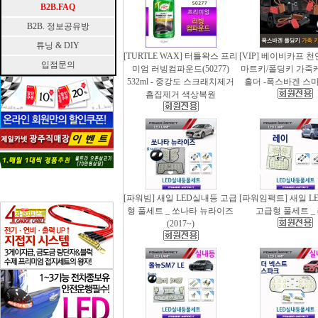
B2B.FAQ
B2B. 정보공유방
튜닝 & DIY
[TURTLE WAX] 터틀왁스 프리
[VIP] 베이비카프 
입점문의
미엄 러빙컴파운드(50277)
마트키/폴딩키 가죽
532ml - 중강도 스크래치제거
홀더 -폭스바겐 스
흠집제거 색상복원
[파워빔] 새일 LED실내등 고급
[파워임팩트] 새일 L
형 풀세트 _ 쏘나타 뉴라이즈
고급형 풀세트 _
(2017~)