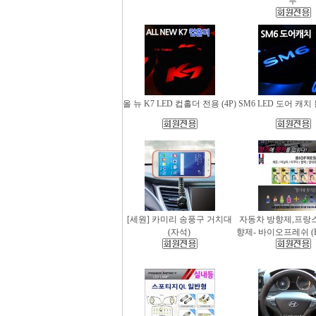
무
올 뉴 K7 LED 컵홀더 전용 (4P)
SM6 LED 도어 캐치 
[세원] 카미리 송풍구 거치대
자동차 방향제,프랑
(자석)
향제- 바이오프레쉬 (Bio