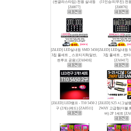
(썬글라스타입) 전용 실내등
(11인승/리무진) 전
[Zi0877]
[Zi0876]
[ZiLED] LED실내등 SMD 5450
[ZiLED] LED실내등 S
3칩 풀세트 _ 스포티지R(일반,
3칩 풀세트 _ 싼
썬루프 공용) [ZA0416]
[ZA0417]
[ZiLED] LED램프 - T10 5450 2
[ZiLED] S25 시그
구 (2개) (레드) [ZA0511]
2WAY 고급형(더블.
버) 2P 1세트 [ZA0