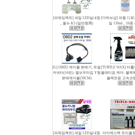
[파워임팩트] 새일 LED실내등
[더허브샵] 퍼퓸 디
_ 올뉴 K5 (일반형用)
일 150ml _ 16
[G] OBD2 케이블 분배기, 듀얼
[TURTLE WAX] 터
커넥터(16핀)- 엘보우타입 Y형
플래티엄 케어- 블랙왁스
분배케이블(50CM)
블랙전용 고속코
[파워임팩트] 새일 LED실내등
아이에스텍 트리플원