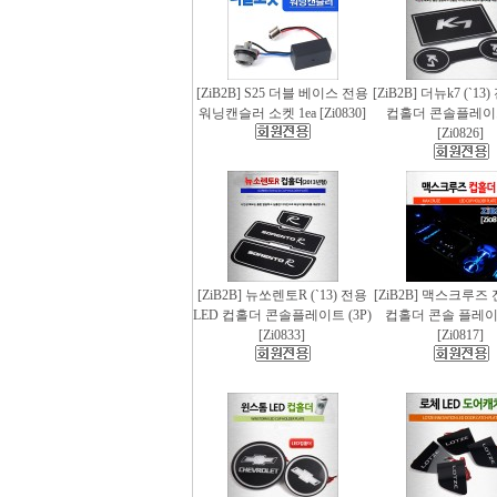
[ZiB2B] S25 더블 베이스 전용
[ZiB2B] 더뉴k7 (`13
워닝캔슬러 소켓 1ea [Zi0830]
컵홀더 콘솔플레이트 
[Zi0826]
[ZiB2B] 뉴쏘렌토R (`13) 전용
[ZiB2B] 맥스크루즈 
LED 컵홀더 콘솔플레이트 (3P)
컵홀더 콘솔 플레이트
[Zi0833]
[Zi0817]