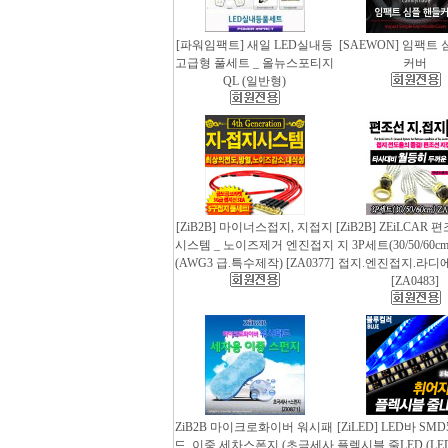
[파워임팩트] 새일 LED실내등
[SAEWON] 임팩트
고급형 풀세트 _ 올뉴스포티지
커버
QL (일반형)
[ZiB2B] 마이너스접지, 지접지
[ZiB2B] ZEiLCAR
시스템 _ 노이즈제거 엔진접지
지 3P세트(30/50/60
(AWG3 급.특수제작) [ZA0377]
접지.엔진접지.라디
[ZA0483]
ZiB2B 마이크로화이버 워시패
[ZiLED] LED바 SMD
드, 이중 세차스폰지 (초극세사
플렉시블 줄LED (LED