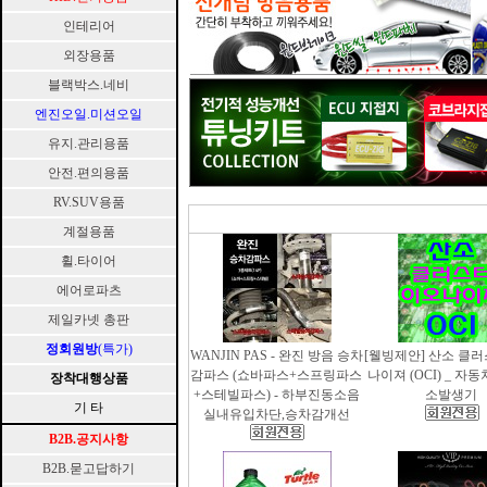
인테리어
외장용품
블랙박스.네비
엔진오일.미션오일
유지.관리용품
안전.편의용품
RV.SUV용품
계절용품
휠.타이어
에어로파츠
제일카넷 총판
정회원방
(특가)
WANJIN PAS - 완진 방음 승차
[웰빙제안] 산소 클
감파스 (쇼바파스+스프링파스
나이져 (OCI) _ 자
장착대행상품
+스테빌파스) - 하부진동소음
소발생기
기 타
실내유입차단,승차감개선
B2B.공지사항
B2B.묻고답하기