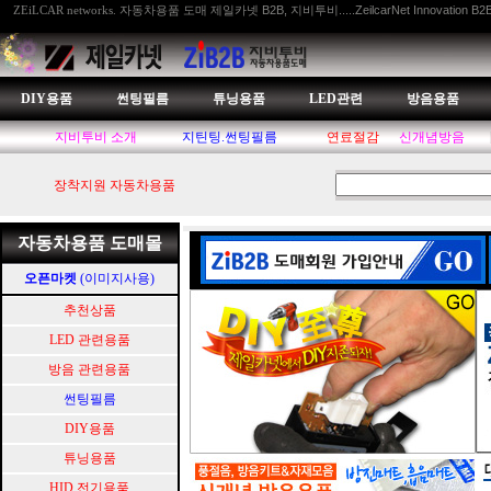
자동차용품 도매 제일카넷 B2B, 지비투비.....ZeilcarNet Innovation B2
ZEiLCAR networks.
DIY용품
썬팅필름
튜닝용품
LED관련
방음용품
지비투비 소개
지틴팅.썬팅필름
연료절감
신개념방음
장착지원 자동차용품
자동차용품 도매몰
오픈마켓
(이미지사용)
추천상품
LED 관련용품
방음 관련용품
썬팅필름
DIY용품
튜닝용품
HID.전기용품