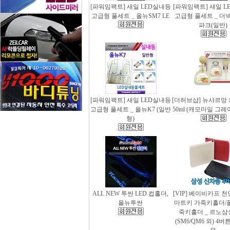
[파워임팩트] 새일 LED실내등
[파워임팩트] 새일 L
고급형 풀세트 _ 올뉴SM7 LE
고급형 풀세트 _ 더
파크(일반)
[파워임팩트] 새일 LED실내등
[더허브샵] 뉴샤르망
고급형 풀세트 _ 올뉴K7 (일반
50ml (캐모마일 그
형)
ALL NEW 투싼 LED 컵홀더,
[VIP] 베이비카프 
올뉴투싼
마트키 가죽키홀더/
죽키홀더 _ 르노삼
(SM6/QM6 외) 4