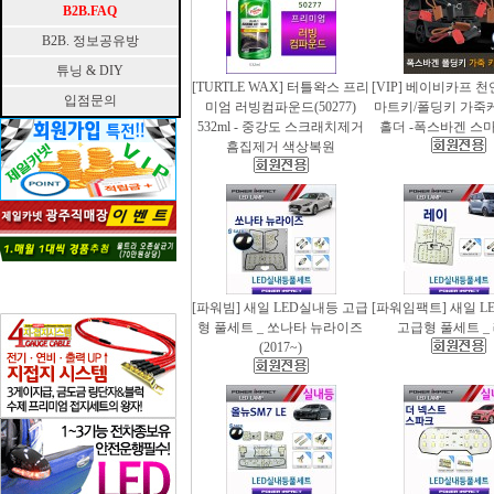
B2B.FAQ
B2B. 정보공유방
튜닝 & DIY
[TURTLE WAX] 터틀왁스 프리
[VIP] 베이비카프 
입점문의
미엄 러빙컴파운드(50277)
마트키/폴딩키 가죽
532ml - 중강도 스크래치제거
홀더 -폭스바겐 스
흠집제거 색상복원
[파워빔] 새일 LED실내등 고급
[파워임팩트] 새일 L
형 풀세트 _ 쏘나타 뉴라이즈
고급형 풀세트 _
(2017~)