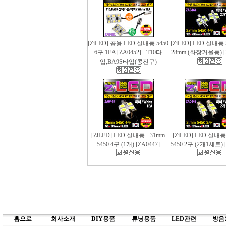
[ZiLED] 공용 LED 실내등 5450
[ZiLED] LED 실내등 
6구 1EA [ZA0452] - T10타
28mm (화장거울등) [
입,BA9S타입(콩전구)
[ZiLED] LED 실내등 - 31mm
[ZiLED] LED 실내등
5450 4구 (1개) [ZA0447]
5450 2구 (2개1세트) [
홈으로
회사소개
DIY용품
튜닝용품
LED관련
방음