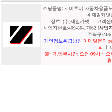
쇼핑몰명: 지비투비 자동차용품도매
4 제일카넷
상호: (주)제일카넷 ㅣ 고객센터: 15
사업자번호:409-86-17662
[사업
주북구-49
개인정보취급방침
이메일문의 zeil
의
ㅣ 
월~금.업무시간: 오전 09시 ~ 오후
휴