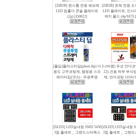
[ZiB2B] 윈스톰 전용 쉐보레
[ZiB2B] 로체 전용 
LED 컵홀더 콘솔 플레이트
LED 플레이트, 인사
(2p) [Zi0822]
캐치 몰드 (4p/SET) [
[플딥]플라스티딥(plasti dip) 다
[나바켐] 유성 언더코
용도 고무코팅제, 랩핑용 스프
22)-건용 하부 부식
레이타입(1EA) - 무광투명
제, 언더코팅 1리터/
[ZiLED] LED실내등 SMD 5450
[ZiLED] LED실내등 S
3칩 풀세트 _ 그랜드스타렉스
3칩 풀세트 _ 그랜