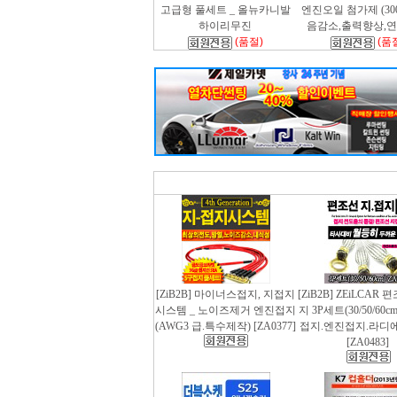
고급형 풀세트 _ 올뉴카니발
엔진오일 첨가제 (300m
하이리무진
음감소,출력향상,
(품절)
(품
[ZiB2B] 마이너스접지, 지접지
[ZiB2B] ZEiLCAR
시스템 _ 노이즈제거 엔진접지
지 3P세트(30/50/60
(AWG3 급.특수제작) [ZA0377]
접지.엔진접지.라디
[ZA0483]