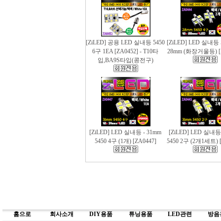
[ZiLED] 공용 LED 실내등 5450
[ZiLED] LED 실내등 
6구 1EA [ZA0452] - T10타
28mm (화장거울등) [
입,BA9S타입(콩전구)
[ZiLED] LED 실내등 - 31mm
[ZiLED] LED 실내등
5450 4구 (1개) [ZA0447]
5450 2구 (2개1세트) [
홈으로
회사소개
DIY용품
튜닝용품
LED관련
방음