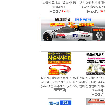
고급형 풀세트 _ 올뉴카니발
엔진오일 첨가제 (300m
하이리무진
음감소,출력향상,
(품절)
(품
[ZiB2B] 마이너스접지, 지접지
[ZiB2B] ZEiLCAR
시스템 _ 노이즈제거 엔진접지
지 3P세트(30/50/60
(AWG3 급.특수제작) [ZA0377]
접지.엔진접지.라디
[ZA0483]