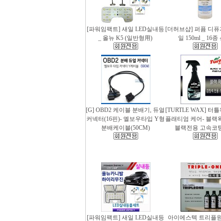
[파워임팩트] 새일 LED실내등
[더허브샵] 퍼퓸 디
_ 올뉴 K5 (일반형用)
일 150ml _ 16
[G] OBD2 케이블 분배기, 듀얼
[TURTLE WAX] 터
커넥터(16핀)- 엘보우타입 Y형
플래티엄 케어- 블랙왁스
분배케이블(50CM)
블랙전용 고속코
[파워임팩트] 새일 LED실내등
아이에스텍 트리플원