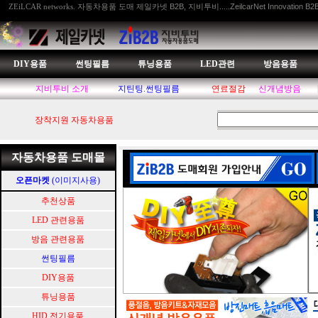
자동차용품 도매 제일카넷 B2B, 지비투비.....ZeilcarNet Innovation B2
ZEiLCAR networks.
DIY용품
썬팅필름
튜닝용품
LED관련
방음용품
지비투비 소개
지틴팅.썬팅필름
연료절감
신개념방음
장착지원 자동차용품
자동차용품 도매몰
오픈마켓
(이미지사용)
추천상품
LED 관련용품
방음 관련용품
썬팅필름
DIY용품
튜닝용품
HID.전기용품