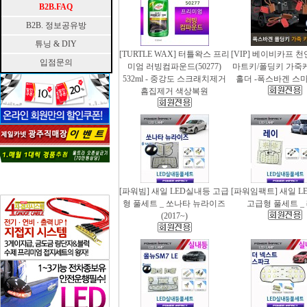
B2B.FAQ
B2B. 정보공유방
튜닝 & DIY
[TURTLE WAX] 터틀왁스 프리
[VIP] 베이비카프 
입점문의
미엄 러빙컴파운드(50277)
마트키/폴딩키 가죽
532ml - 중강도 스크래치제거
홀더 -폭스바겐 스
흠집제거 색상복원
[파워빔] 새일 LED실내등 고급
[파워임팩트] 새일 L
형 풀세트 _ 쏘나타 뉴라이즈
고급형 풀세트 _
(2017~)