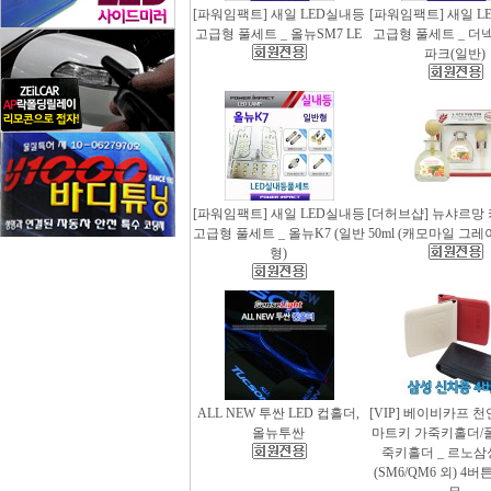
[파워임팩트] 새일 LED실내등
[파워임팩트] 새일 L
고급형 풀세트 _ 올뉴SM7 LE
고급형 풀세트 _ 더
파크(일반)
[파워임팩트] 새일 LED실내등
[더허브샵] 뉴샤르망
고급형 풀세트 _ 올뉴K7 (일반
50ml (캐모마일 그
형)
ALL NEW 투싼 LED 컵홀더,
[VIP] 베이비카프 
올뉴투싼
마트키 가죽키홀더/
죽키홀더 _ 르노삼
(SM6/QM6 외) 4