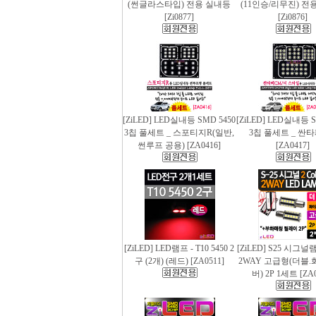
(썬글라스타입) 전용 실내등
(11인승/리무진) 전
[Zi0877]
[Zi0876]
[ZiLED] LED실내등 SMD 5450
[ZiLED] LED실내등 S
3칩 풀세트 _ 스포티지R(일반,
3칩 풀세트 _ 싼
썬루프 공용) [ZA0416]
[ZA0417]
[ZiLED] LED램프 - T10 5450 2
[ZiLED] S25 시그
구 (2개) (레드) [ZA0511]
2WAY 고급형(더블.
버) 2P 1세트 [ZA0