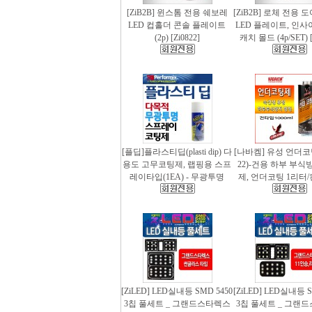
[ZiB2B] 윈스톰 전용 쉐보레
[ZiB2B] 로체 전용 
LED 컵홀더 콘솔 플레이트
LED 플레이트, 인사
(2p) [Zi0822]
캐치 몰드 (4p/SET) [
[플딥]플라스티딥(plasti dip) 다
[나바켐] 유성 언더코
용도 고무코팅제, 랩핑용 스프
22)-건용 하부 부식
레이타입(1EA) - 무광투명
제, 언더코팅 1리터/
[ZiLED] LED실내등 SMD 5450
[ZiLED] LED실내등 S
3칩 풀세트 _ 그랜드스타렉스
3칩 풀세트 _ 그랜