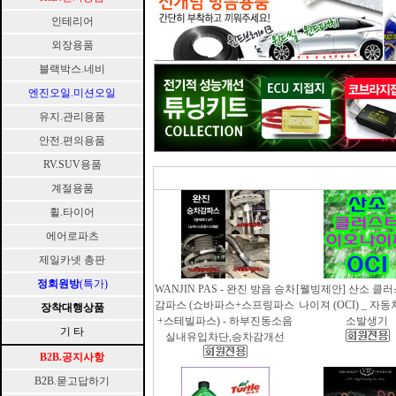
인테리어
외장용품
블랙박스.네비
엔진오일.미션오일
유지.관리용품
안전.편의용품
RV.SUV용품
계절용품
휠.타이어
에어로파츠
제일카넷 총판
정회원방
(특가)
WANJIN PAS - 완진 방음 승차
[웰빙제안] 산소 클
감파스 (쇼바파스+스프링파스
나이져 (OCI) _ 자
장착대행상품
+스테빌파스) - 하부진동소음
소발생기
기 타
실내유입차단,승차감개선
B2B.공지사항
B2B.묻고답하기