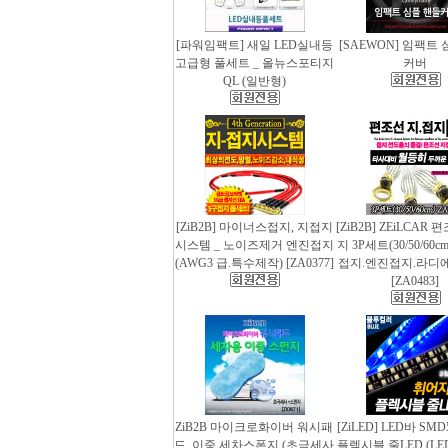
[파워임팩트] 새일 LED실내등
[SAEWON] 임팩트
고급형 풀세트 _ 올뉴스포티지
커버
QL (일반형)
[ZiB2B] 마이너스접지, 지접지
[ZiB2B] ZEiLCAR
시스템 _ 노이즈제거 엔진접지
지 3P세트(30/50/60
(AWG3 급.특수제작) [ZA0377]
접지.엔진접지.라디
[ZA0483]
ZiB2B 마이크로화이버 워시패
[ZiLED] LED바 SMD
드, 이중 세차스폰지 (초극세사
플렉시블 줄LED (LED