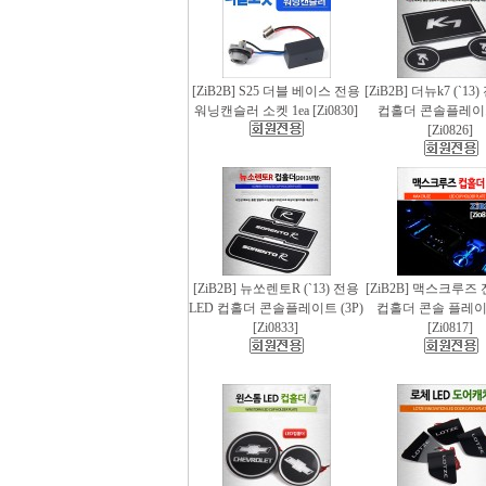
[ZiB2B] S25 더블 베이스 전용
[ZiB2B] 더뉴k7 (`13
워닝캔슬러 소켓 1ea [Zi0830]
컵홀더 콘솔플레이트 
[Zi0826]
[ZiB2B] 뉴쏘렌토R (`13) 전용
[ZiB2B] 맥스크루즈 
LED 컵홀더 콘솔플레이트 (3P)
컵홀더 콘솔 플레이트
[Zi0833]
[Zi0817]