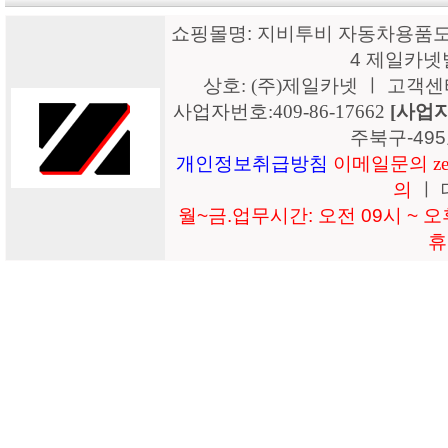
쇼핑몰명: 지비투비 자동차용품도매
4 제일카넷
상호: (주)제일카넷 ㅣ 고객센터: 15
사업자번호:409-86-17662
[사업
주북구-49
개인정보취급방침
이메일문의 zeil
의
ㅣ 
월~금.업무시간: 오전 09시 ~ 오후
휴