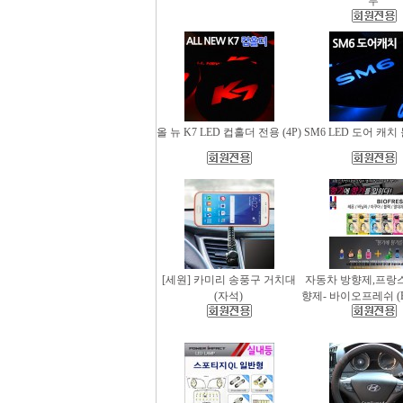
무
올 뉴 K7 LED 컵홀더 전용 (4P)
SM6 LED 도어 캐치 
[세원] 카미리 송풍구 거치대
자동차 방향제,프랑
(자석)
향제- 바이오프레쉬 (Bio