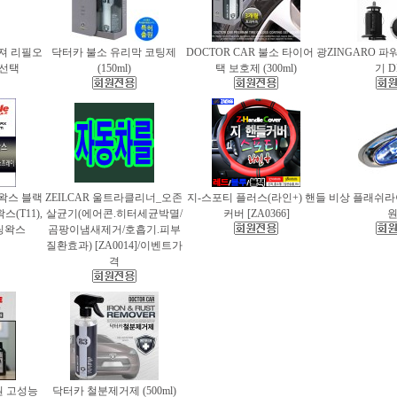
퓨져 리필오
닥터카 불소 유리막 코팅제
DOCTOR CAR 불소 타이어 광
ZINGARO 
종 선택
(150ml)
택 보호제 (300ml)
기 D
틀왁스 블랙
ZEILCAR 울트라클리너_오존
지-스포티 플러스(라인+) 핸들
비상 플래쉬라이
(T11),
살균기(에어콘.히터세균박멸/
커버 [ZA0366]
팅왁스
곰팡이냄새제거/호흡기.피부
질환효과) [ZA0014]/이벤트가
격
 고성능
닥터카 철분제거제 (500ml)