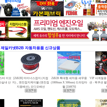
제일카넷B2B 자동차용품 신규상품
러스터 이오
[ZiB2B] 마이너스접지 (지접
ZiB2B 특대형 세차용 세무융
VIP 사계절
동차실내 산
지) _ 엔진접지케이블 (엔진접
(1800mm X 500mm) 드라잉타
션 - 목쿠션 
지용배선), 오디오배선
월 [Zi0870]