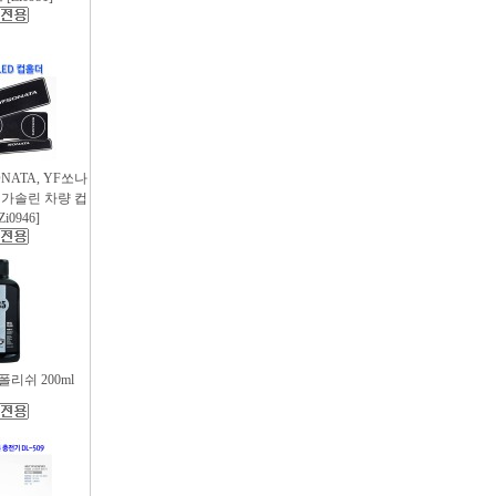
SONATA, YF쏘나
후 가솔린 차량 컵
i0946]
리쉬 200ml