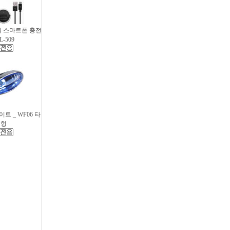
파워 스마트폰 충전
L-509
트 _ WF06 타
원형