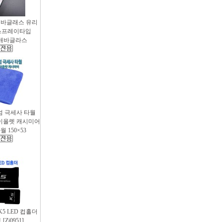
애바글래스 유리
스프레이타입
 / 애바글라스
엄 극세사 타월
 바이올렛 캐시미어
 150×53
 K5 LED 컵홀더
Zi0951]