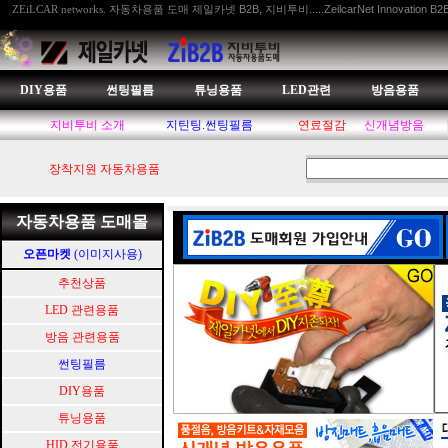
자동차용품 도매 제일카넷 B2B, 지비투비.....ZeilcarNet Innovation B2
ZEiLCAR networks.
DIY용품
썬팅필름
튜닝용품
LED관련
방음용품
지비투비 소개
지틴팅.썬팅필름
연료절감
신개념방음
장착지원 자동차용품
자동차용품 도매몰
오픈마켓
(이미지사용)
추천상품
LED 관련용품
방음 관련용품
썬팅필름
DIY용품
튜닝용품
HID.전기용품