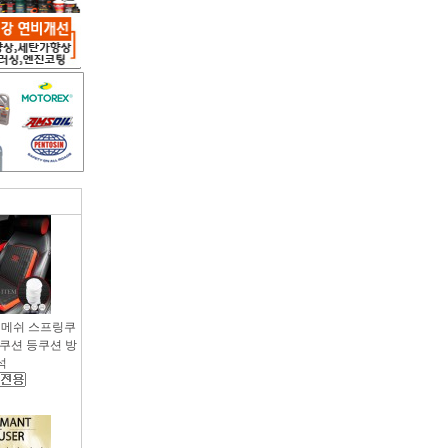
용 메쉬 스프링쿠
팔쿠션 등쿠션 방
석