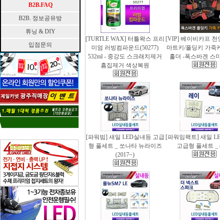
B2B.FAQ
B2B. 정보공유방
튜닝 & DIY
[TURTLE WAX] 터틀왁스 프리
[VIP] 베이비카프 
입점문의
미엄 러빙컴파운드(50277)
마트키/폴딩키 가죽
532ml - 중강도 스크래치제거
홀더 -폭스바겐 스
흠집제거 색상복원
[파워빔] 새일 LED실내등 고급
[파워임팩트] 새일 L
형 풀세트 _ 쏘나타 뉴라이즈
고급형 풀세트 _
(2017~)