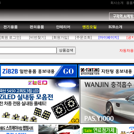
B
회사소개
용품
전기용품
편의용품
인테리어
엔진오일
B2B소개
[회원 로그인]
[비번찾기]
[회원가입]
[주문조회]
[마이페이지]
[공
자동차용품