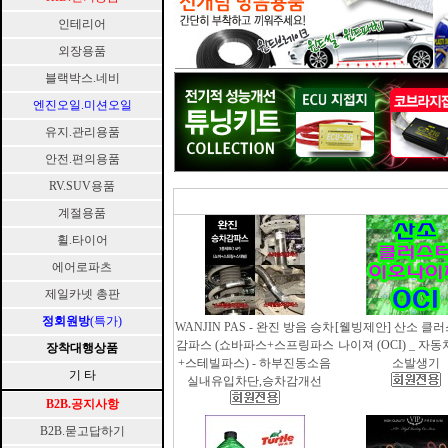
인테리어
외장용품
블랙박스.네비
엔진오일.미션오일
유지.관리용품
안전.편의용품
RV.SUV용품
계절용품
휠.타이어
에어로파츠
제일카넷 총판
정회원방
(특가)
WANJIN PAS - 완진 방음 승차
[웰빙제안] 산소 클
감파스 (쇼바파스+스프링파스
나이져 (OCI) _ 자
장착대행상품
+스테빌파스) - 하부진동소음
소발생기
기 타
실내유입차단,승차감개선
B2B.공지사항
B2B.묻고답하기