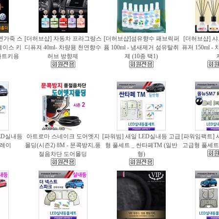
천연가죽 스
[더허브샵] 자동차 프라그랑스
[더허브샵]섬유향수 패브릭퍼
[더허브샵] 
케이스 키
디퓨져 40ml- 차량용 천연향수
퓸 100ml - 냄새제거 섬유탈취
퓨저 150ml 
마트키용
허브 방향제
제 (10종 택1)
ED실내등
아트로마 스네이크 도어엣지
[파워빔] 새일 LED실내등 고급
[파워임팩트] 
 레이
몰딩(시즌2) 8M - 문콕방지,풍
형 풀세트 _ 싼타페TM (일반
고급형 풀세트 
절음차단 도어몰딩
형)