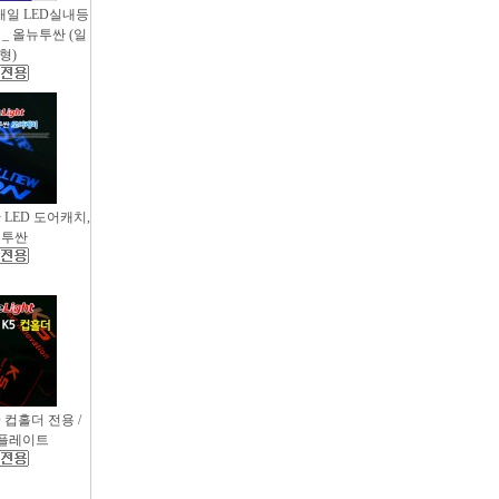
새일 LED실내등
_ 올뉴투싼 (일
형)
싼 LED 도어캐치,
뉴투싼
D 컵홀더 전용 /
컵플레이트