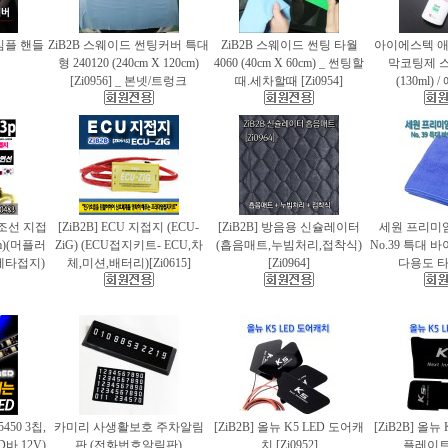
 심플 핸들
ZiB2B 스웨이드 썬팅커버 특대
ZiB2B 스웨이드 썬팅 타월
아이에스텍 
형 240120 (240cm X 120cm)
4060 (40cm X 60cm) _ 썬팅할
막코팅제 
[Zi0956] _ 본넷/트렁크
때.세차할때 [Zi0954]
(130ml)
 편조선 지접
[ZiB2B] ECU 지접지 (ECU-
[ZiB2B] 방음용 신슐레이터
세원 프리미
cm)(머플러
ZiG) (ECU접지키트- ECU,차
(흡음매트,누빔처리,접착식)
No.39 특대
에타접지)
체,미션,배터리)[Zi0615]
[Zi0964]
다용도 타월
5450 3칩,
카미리 사생활보호 주차알림
[ZiB2B] 올뉴 K5 LED 도어캐
[ZiB2B] 올뉴
바.12V)
판 (전화번호알림판)
치 [Zi0952]
플레이트 [