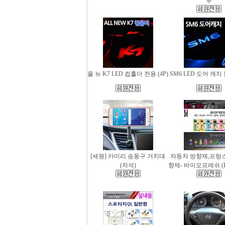
무
올 뉴 K7 LED 컵홀더 전용 (4P)
SM6 LED 도어 캐치 
[세원] 카미리 송풍구 거치대
자동차 방향제,프랑
(자석)
향제- 바이오프레쉬 (Bio