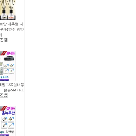
샤르망 내추럴 디
- 차량용향수 방향
제
새일 LED실내등
_ 올뉴SM7 RE