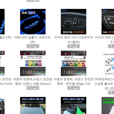
몰드 (4P)
SM6 LED 컵홀더, 프레이트
카미리 현대 기아 시트레버커
카미리 SM6 
(3P)
버 (블랙)
구
스 천연방
자동차 방향제,프랑스 천연방
자동차 방향제, 프랑스 천연방
[파워임팩트] 
 Fresh)
향제- 인텐소 퍼퓸 (Intenso)
향제 - 매직겔 (Magic Gel)
고급형 풀세트
QL (