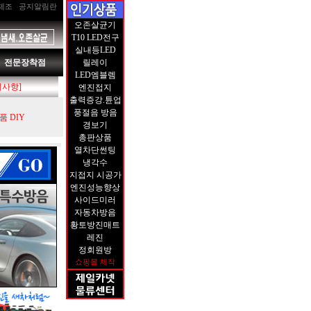
제조
공지알림란
오존살균기
T10 LED전구
실내등LED
전문장착점
릴레이
LED엠블렘
지사항]
엔진접지
출력증강.튠업
풍절음 방음
 DIY
경보기
총판상품
열차단썬팅
냉각수
지접지 시공가
엔진성능향상
사이드미러
자동차방음
황토방진매트
레진
정회원방
쇼핑몰 제작