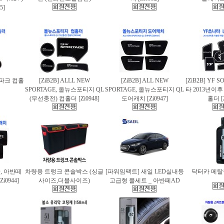
5]
스파크 컵홀
[ZiB2B] ALLL NEW
[ZiB2B] ALL NEW
[ZiB2B] YF 
SPORTAGE, 올뉴스포티지 QL
SPORTAGE, 올뉴스포티지 QL
타 2013년이
(무선충전) 컵홀더 [Zi0948]
도어캐치 [Zi0947]
홀더 [Z
AD, 아반떼
차량용 트렁크 콘솔박스 (싱글
[파워임팩트] 새일 LED실내등
닥터카 메탈폴
i0944]
사이즈,더블사이즈)
고급형 풀세트 _ 아반떼AD