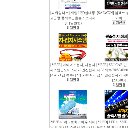
[파워임팩트] 새일 LED실내등
[SAEWON] 임팩트
고급형 풀세트 _ 올뉴스포티지
커버
QL (일반형)
[ZiB2B] 마이너스접지, 지접지
[ZiB2B] ZEiLCAR
시스템 _ 노이즈제거 엔진접지
지 3P세트(30/50/60
(AWG3 급.특수제작) [ZA0377]
접지.엔진접지.라디
[ZA0483]
ZiB2B 마이크로화이버 워시패
[ZiLED] LED바 SMD
드, 이중 세차스폰지 (초극세사
플렉시블 줄LED (LED