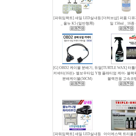
[파워임팩트] 새일 LED실내등
[더허브샵] 퍼퓸 디
_ 올뉴 K5 (일반형用)
일 150ml _ 16
[G] OBD2 케이블 분배기, 듀얼
[TURTLE WAX] 터
커넥터(16핀)- 엘보우타입 Y형
플래티엄 케어- 블랙왁스
분배케이블(50CM)
블랙전용 고속코
[파워임팩트] 새일 LED실내등
아이에스텍 트리플원