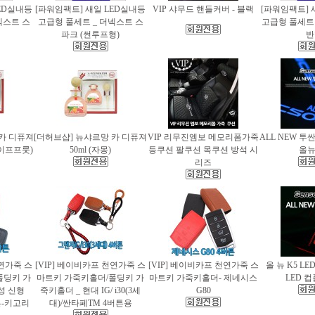
ED실내등
[파워임팩트] 새일 LED실내등
VIP 샤무드 핸들커버 - 블랙
[파워임팩트] 
넥스트 스
고급형 풀세트 _ 더넥스트 스
고급형 풀세트 
파크 (썬루프형)
반
 카 디퓨져
[더허브샵] 뉴샤르망 카 디퓨져
VIP 리무진엠보 메모리폼가죽
ALL NEW 투
레이프프룻)
50ml (자몽)
등쿠션 팔쿠션 목쿠션 방석 시
올
리즈
천연가죽 스
[VIP] 베이비카프 천연가죽 스
[VIP] 베이비카프 천연가죽 스
올 뉴 K5 LE
폴딩키 가
마트키 가죽키홀더/폴딩키 가
마트키 가죽키홀더- 제네시스
LED 
성 신형
죽키홀더 _ 현대 IG/ i30(3세
G80
버튼-키고리
대)/싼타페TM 4버튼용