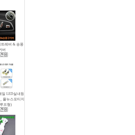
시트레버 & 송풍
커버
새일 LED실내등
 _ 올뉴스포티지
썬루프형)