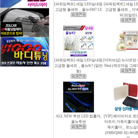
[파워임팩트] 새일 LED실내등
[파워임팩트] 새일 L
고급형 풀세트 _ 올뉴SM7 LE
고급형 풀세트 _ 더
파크(일반)
[파워임팩트] 새일 LED실내등
[더허브샵] 뉴샤르망
고급형 풀세트 _ 올뉴K7 (일반
50ml (캐모마일 그
형)
ALL NEW 투싼 LED 컵홀더,
[VIP] 베이비카프 
올뉴투싼
마트키 가죽키홀더/
죽키홀더 _ 르노삼
(SM6/QM6 외) 4