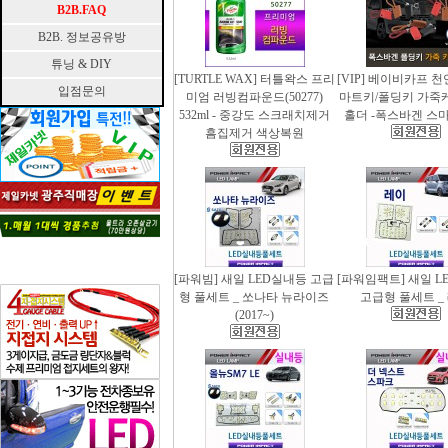
B2B.FAQ
B2B. 정보공유방
튜닝 & DIY
[TURTLE WAX] 터틀왁스 프리
[VIP] 베이비카프 
입점문의
미엄 러빙컴파운드(50277)
마트키/폴딩키 가죽
532ml - 중강도 스크래치제거
홀더 -폭스바겐 스
흠집제거 색상복원
[파워빔] 새일 LED실내등 고급
[파워임팩트] 새일 L
형 풀세트 _ 쏘나타 뉴라이즈
고급형 풀세트 _
(2017~)