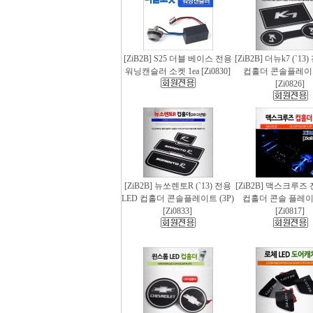
[ZiB2B] S25 더블 베이스 전용
[ZiB2B] 더뉴k7 (`13
워닝캔슬러 소켓 1ea [Zi0830]
컵홀더 콘솔플레이트 
[Zi0826]
[ZiB2B] 뉴쏘렌토R (`13) 전용
[ZiB2B] 맥스크루즈 
LED 컵홀더 콘솔플레이트 (3P)
컵홀더 콘솔 플레이트
[Zi0833]
[Zi0817]