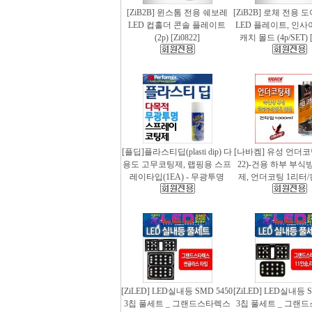
[ZiB2B] 윈스톰 전용 쉐보레
[ZiB2B] 로체 전용 
LED 컵홀더 콘솔 플레이트
LED 플레이트, 인사
(2p) [Zi0822]
캐치 몰드 (4p/SET) [
[플딥]플라스티딥(plasti dip) 다
[나바켐] 유성 언더코
용도 고무코팅제, 랩핑용 스프
22)-건용 하부 부식
레이타입(1EA) - 무광투명
제, 언더코팅 1리터/
[ZiLED] LED실내등 SMD 5450
[ZiLED] LED실내등 S
3칩 풀세트 _ 그랜드스타렉스
3칩 풀세트 _ 그랜