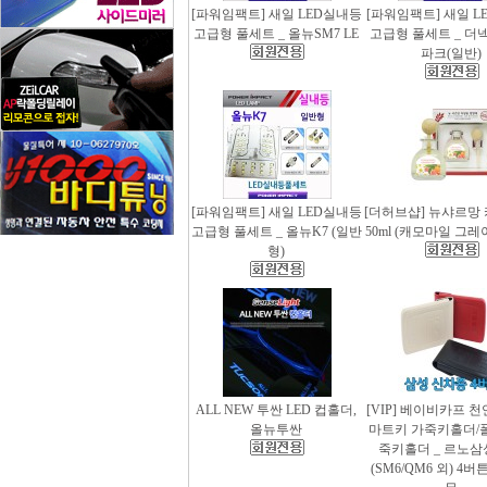
[파워임팩트] 새일 LED실내등
[파워임팩트] 새일 L
고급형 풀세트 _ 올뉴SM7 LE
고급형 풀세트 _ 더
파크(일반)
[파워임팩트] 새일 LED실내등
[더허브샵] 뉴샤르망
고급형 풀세트 _ 올뉴K7 (일반
50ml (캐모마일 그
형)
ALL NEW 투싼 LED 컵홀더,
[VIP] 베이비카프 
올뉴투싼
마트키 가죽키홀더/
죽키홀더 _ 르노삼
(SM6/QM6 외) 4