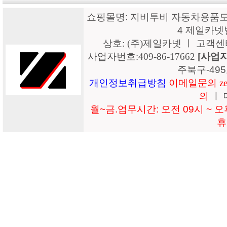
쇼핑몰명: 지비투비 자동차용품도매
4 제일카넷
상호: (주)제일카넷 ㅣ 고객센터: 15
사업자번호:409-86-17662
[사업
주북구-49
개인정보취급방침
이메일문의 zeil
의
ㅣ 
월~금.업무시간: 오전 09시 ~ 오후
휴