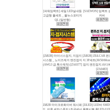
[파워임팩트] 새일 LED실내등
[SAEWON] 임팩트
고급형 풀세트 _ 올뉴스포티지
커버
QL (일반형)
[ZiB2B] 마이너스접지, 지접지
[ZiB2B] ZEiLCAR
시스템 _ 노이즈제거 엔진접지
지 3P세트(30/50/60
(AWG3 급.특수제작) [ZA0377]
접지.엔진접지.라디
[ZA0483]
ZiB2B 마이크로화이버 워시패
[ZiLED] LED바 SMD
드, 이중 세차스폰지 (초극세사
플렉시블 줄LED (LED