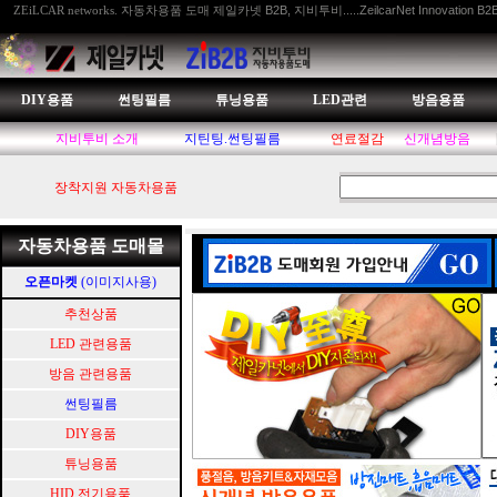
자동차용품 도매 제일카넷 B2B, 지비투비.....ZeilcarNet Innovation B2
ZEiLCAR networks.
DIY용품
썬팅필름
튜닝용품
LED관련
방음용품
지비투비 소개
지틴팅.썬팅필름
연료절감
신개념방음
장착지원 자동차용품
자동차용품 도매몰
오픈마켓
(이미지사용)
추천상품
LED 관련용품
방음 관련용품
썬팅필름
DIY용품
튜닝용품
HID.전기용품