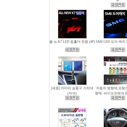
무
올 뉴 K7 LED 컵홀더 전용 (4P)
SM6 LED 도어 캐치 
[세원] 카미리 송풍구 거치대
자동차 방향제,프랑
(자석)
향제- 바이오프레쉬 (Bio