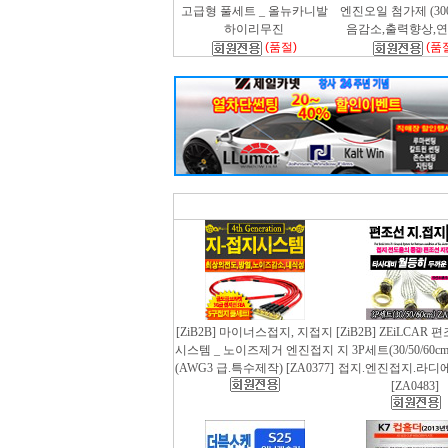
고급형 풀세트 _ 올뉴카니발
엔진오일 첨가제 (300m
하이리무진
음감소,출력향상,
(품절)
(품
[ZiB2B] 마이너스접지, 지접지
[ZiB2B] ZEiLCAR
시스템 _ 노이즈제거 엔진접지
지 3P세트(30/50/60
(AWG3 급.특수제작) [ZA0377]
접지.엔진접지.라디
[ZA0483]