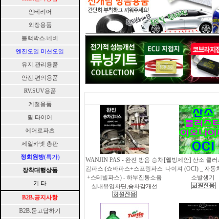
인테리어
외장용품
블랙박스.네비
엔진오일.미션오일
유지.관리용품
안전.편의용품
RV.SUV용품
계절용품
휠.타이어
에어로파츠
제일카넷 총판
정회원방
(특가)
WANJIN PAS - 완진 방음 승차
[웰빙제안] 산소 클
감파스 (쇼바파스+스프링파스
나이져 (OCI) _ 자
장착대행상품
+스테빌파스) - 하부진동소음
소발생기
기 타
실내유입차단,승차감개선
B2B.공지사항
B2B.묻고답하기