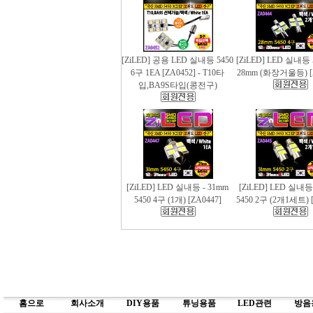
[ZiLED] 공용 LED 실내등 5450
[ZiLED] LED 실내등 
6구 1EA [ZA0452] - T10타
28mm (화장거울등) [
입,BA9S타입(콩전구)
[ZiLED] LED 실내등 - 31mm
[ZiLED] LED 실내등
5450 4구 (1개) [ZA0447]
5450 2구 (2개1세트) [
홈으로
회사소개
DIY용품
튜닝용품
LED관련
방음