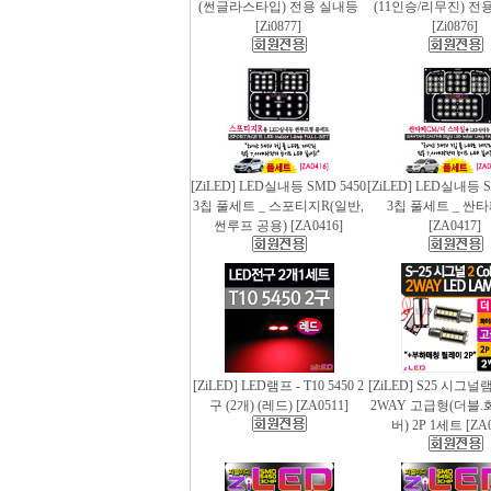
(썬글라스타입) 전용 실내등
(11인승/리무진) 전
[Zi0877]
[Zi0876]
[ZiLED] LED실내등 SMD 5450
[ZiLED] LED실내등 S
3칩 풀세트 _ 스포티지R(일반,
3칩 풀세트 _ 싼
썬루프 공용) [ZA0416]
[ZA0417]
[ZiLED] LED램프 - T10 5450 2
[ZiLED] S25 시그
구 (2개) (레드) [ZA0511]
2WAY 고급형(더블.
버) 2P 1세트 [ZA0