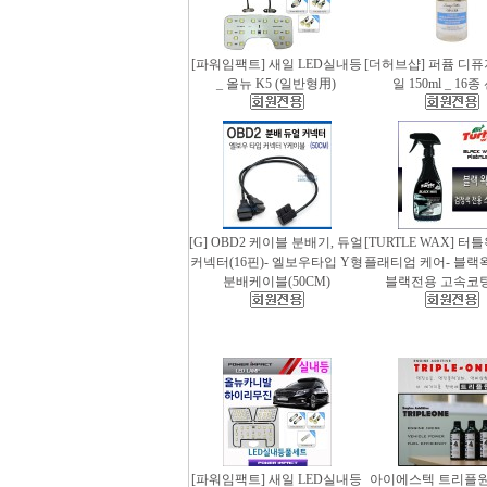
[파워임팩트] 새일 LED실내등
[더허브샵] 퍼퓸 디
_ 올뉴 K5 (일반형用)
일 150ml _ 16
[G] OBD2 케이블 분배기, 듀얼
[TURTLE WAX] 터
커넥터(16핀)- 엘보우타입 Y형
플래티엄 케어- 블랙왁스
분배케이블(50CM)
블랙전용 고속코
[파워임팩트] 새일 LED실내등
아이에스텍 트리플원