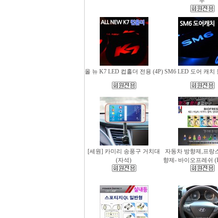
무
올 뉴 K7 LED 컵홀더 전용 (4P)
SM6 LED 도어 캐치 
[세원] 카미리 송풍구 거치대
자동차 방향제,프랑
(자석)
향제- 바이오프레쉬 (Bio