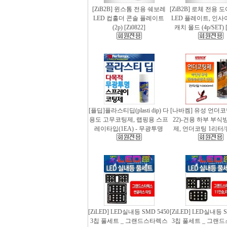
[ZiB2B] 윈스톰 전용 쉐보레
[ZiB2B] 로체 전용 
LED 컵홀더 콘솔 플레이트
LED 플레이트, 인사
(2p) [Zi0822]
캐치 몰드 (4p/SET) [
[플딥]플라스티딥(plasti dip) 다
[나바켐] 유성 언더코
용도 고무코팅제, 랩핑용 스프
22)-건용 하부 부식
레이타입(1EA) - 무광투명
제, 언더코팅 1리터/
[ZiLED] LED실내등 SMD 5450
[ZiLED] LED실내등 S
3칩 풀세트 _ 그랜드스타렉스
3칩 풀세트 _ 그랜