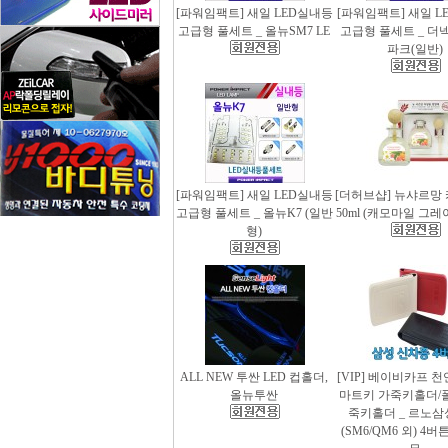
[파워임팩트] 새일 LED실내등
[파워임팩트] 새일 L
고급형 풀세트 _ 올뉴SM7 LE
고급형 풀세트 _ 더
파크(일반)
[파워임팩트] 새일 LED실내등
[더허브샵] 뉴샤르망
고급형 풀세트 _ 올뉴K7 (일반
50ml (캐모마일 그
형)
ALL NEW 투싼 LED 컵홀더,
[VIP] 베이비카프 
올뉴투싼
마트키 가죽키홀더/
죽키홀더 _ 르노삼
(SM6/QM6 외) 4