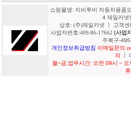
쇼핑몰명: 지비투비 자동차용품도매
4 제일카넷
상호: (주)제일카넷 ㅣ 고객센터: 15
사업자번호:409-86-17662
[사업
주북구-49
개인정보취급방침
이메일문의 zeil
의
ㅣ 
월~금.업무시간: 오전 09시 ~ 오후
휴