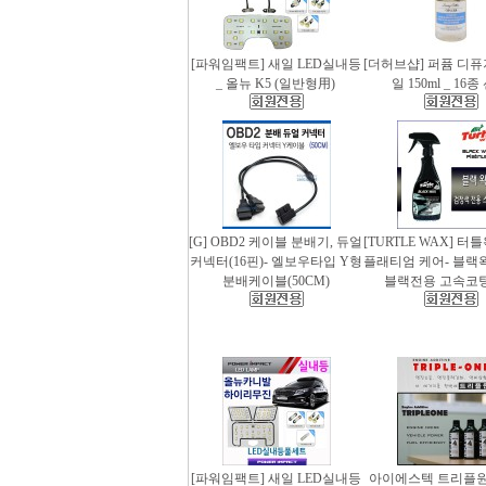
[파워임팩트] 새일 LED실내등
[더허브샵] 퍼퓸 디
_ 올뉴 K5 (일반형用)
일 150ml _ 16
[G] OBD2 케이블 분배기, 듀얼
[TURTLE WAX] 터
커넥터(16핀)- 엘보우타입 Y형
플래티엄 케어- 블랙왁스
분배케이블(50CM)
블랙전용 고속코
[파워임팩트] 새일 LED실내등
아이에스텍 트리플원