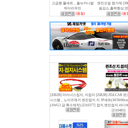
고급형 풀세트 _ 올뉴카니발
엔진오일 첨가제 (300m
하이리무진
음감소,출력향상,
(품절)
(품
[ZiB2B] 마이너스접지, 지접지
[ZiB2B] ZEiLCAR
시스템 _ 노이즈제거 엔진접지
지 3P세트(30/50/60
(AWG3 급.특수제작) [ZA0377]
접지.엔진접지.라디
[ZA0483]