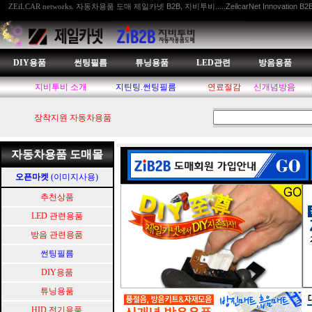
자동차용품 도매 제일카넷 B2B, 지비투비.....ZeilcarNet Innovation B2
ZEiLCAR networks.
DIY용품
썬팅필름
튜닝용품
LED관련
방음용품
지비투비 소개
지틴팅.썬팅필름
연료절감
신개념방음
장착지원 자동차용품
자동차용품 도매몰
오픈마켓
(이미지사용)
추천상품
LED 관련용품
방음 관련용품
썬팅필름
DIY용품
튜닝용품
HID.전기용품