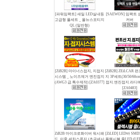
[파워임팩트] 새일 LED실내등
[SAEWON] 임팩트
고급형 풀세트 _ 올뉴스포티지
커버
QL (일반형)
[ZiB2B] 마이너스접지, 지접지
[ZiB2B] ZEiLCAR
시스템 _ 노이즈제거 엔진접지
지 3P세트(30/50/60
(AWG3 급.특수제작) [ZA0377]
접지.엔진접지.라디
[ZA0483]
ZiB2B 마이크로화이버 워시패
[ZiLED] LED바 SMD
드, 이중 세차스폰지 (초극세사
플렉시블 줄LED (LED