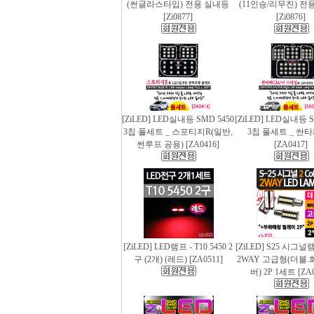
(썬글라스타입) 전용 실내등
(11인승/리무진) 전
[Zi0877]
[Zi0876]
[ZiLED] LED실내등 SMD 5450
[ZiLED] LED실내등 S
3칩 풀세트 _ 스포티지R(일반,
3칩 풀세트 _ 싼
썬루프 공용) [ZA0416]
[ZA0417]
[ZiLED] LED램프 - T10 5450 2
[ZiLED] S25 시그
구 (2개) (레드) [ZA0511]
2WAY 고급형(더블.
버) 2P 1세트 [ZA0