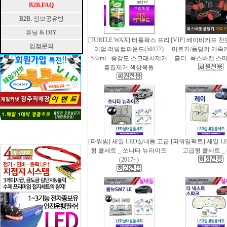
B2B.FAQ
B2B. 정보공유방
튜닝 & DIY
[TURTLE WAX] 터틀왁스 프리
[VIP] 베이비카프 
입점문의
미엄 러빙컴파운드(50277)
마트키/폴딩키 가죽
532ml - 중강도 스크래치제거
홀더 -폭스바겐 스
흠집제거 색상복원
[파워빔] 새일 LED실내등 고급
[파워임팩트] 새일 L
형 풀세트 _ 쏘나타 뉴라이즈
고급형 풀세트 _
(2017~)