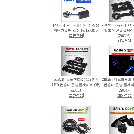
[ZiB2B] S25 더블 베이스 전용
[ZiB2B] 더뉴k7 (`13
워닝캔슬러 소켓 1ea [Zi0830]
컵홀더 콘솔플레이트 
[Zi0826]
[ZiB2B] 뉴쏘렌토R (`13) 전용
[ZiB2B] 맥스크루즈 
LED 컵홀더 콘솔플레이트 (3P)
컵홀더 콘솔 플레이트
[Zi0833]
[Zi0817]