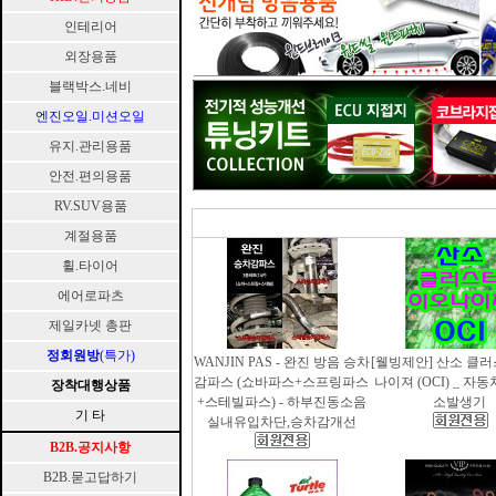
인테리어
외장용품
블랙박스.네비
엔진오일.미션오일
유지.관리용품
안전.편의용품
RV.SUV용품
계절용품
휠.타이어
에어로파츠
제일카넷 총판
정회원방
(특가)
WANJIN PAS - 완진 방음 승차
[웰빙제안] 산소 클
감파스 (쇼바파스+스프링파스
나이져 (OCI) _ 자
장착대행상품
+스테빌파스) - 하부진동소음
소발생기
기 타
실내유입차단,승차감개선
B2B.공지사항
B2B.묻고답하기