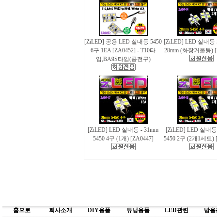
[ZiLED] 공용 LED 실내등 5450
[ZiLED] LED 실내등 
6구 1EA [ZA0452] - T10타
28mm (화장거울등) [
입,BA9S타입(콩전구)
[ZiLED] LED 실내등 - 31mm
[ZiLED] LED 실내등
5450 4구 (1개) [ZA0447]
5450 2구 (2개1세트) [
홈으로
회사소개
DIY용품
튜닝용품
LED관련
방음