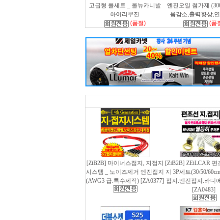
고급형 풀세트 _ 올뉴카니발
엔진오일 첨가제 (300m
하이리무진
음감소,출력향상,
(품절)
(품
[ZiB2B] 마이너스접지, 지접지
[ZiB2B] ZEiLCAR
시스템 _ 노이즈제거 엔진접지
지 3P세트(30/50/60
(AWG3 급.특수제작) [ZA0377]
접지.엔진접지.라디
[ZA0483]