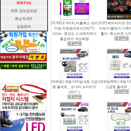
B2B.FAQ
B2B. 정보공유방
튜닝 & DIY
[TURTLE WAX] 터틀왁스 프리
[VIP] 베이비카프 
입점문의
미엄 러빙컴파운드(50277)
마트키/폴딩키 가죽
532ml - 중강도 스크래치제거
홀더 -폭스바겐 스
흠집제거 색상복원
[파워빔] 새일 LED실내등 고급
[파워임팩트] 새일 L
형 풀세트 _ 쏘나타 뉴라이즈
고급형 풀세트 _
(2017~)