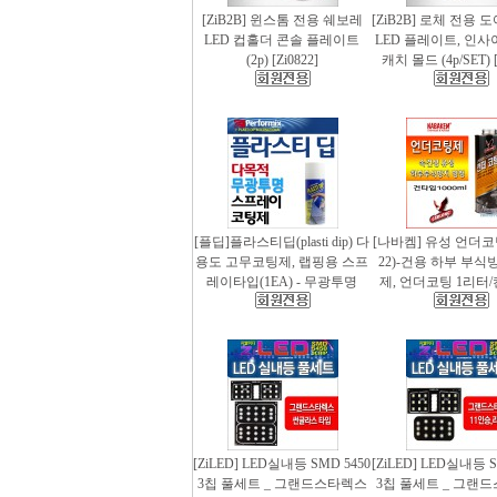
[ZiB2B] 윈스톰 전용 쉐보레
[ZiB2B] 로체 전용 
LED 컵홀더 콘솔 플레이트
LED 플레이트, 인사
(2p) [Zi0822]
캐치 몰드 (4p/SET) [
[플딥]플라스티딥(plasti dip) 다
[나바켐] 유성 언더코
용도 고무코팅제, 랩핑용 스프
22)-건용 하부 부식
레이타입(1EA) - 무광투명
제, 언더코팅 1리터/
[ZiLED] LED실내등 SMD 5450
[ZiLED] LED실내등 S
3칩 풀세트 _ 그랜드스타렉스
3칩 풀세트 _ 그랜