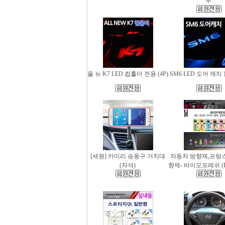
무
올 뉴 K7 LED 컵홀더 전용 (4P)
SM6 LED 도어 캐치 
[세원] 카미리 송풍구 거치대
자동차 방향제,프랑
(자석)
향제- 바이오프레쉬 (Bio