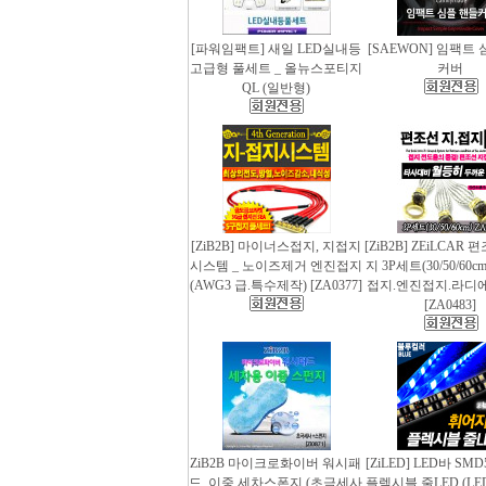
[파워임팩트] 새일 LED실내등
[SAEWON] 임팩트
고급형 풀세트 _ 올뉴스포티지
커버
QL (일반형)
[ZiB2B] 마이너스접지, 지접지
[ZiB2B] ZEiLCAR
시스템 _ 노이즈제거 엔진접지
지 3P세트(30/50/60
(AWG3 급.특수제작) [ZA0377]
접지.엔진접지.라디
[ZA0483]
ZiB2B 마이크로화이버 워시패
[ZiLED] LED바 SMD
드, 이중 세차스폰지 (초극세사
플렉시블 줄LED (LED