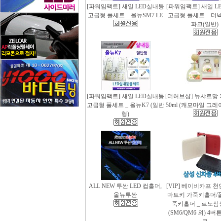
[파워임팩트] 새일 LED실내등
[파워임팩트] 새일 L
고급형 풀세트 _ 올뉴SM7 LE
고급형 풀세트 _ 더
파크(일반)
[파워임팩트] 새일 LED실내등
[더허브샵] 뉴샤르망
고급형 풀세트 _ 올뉴K7 (일반
50ml (캐모마일 그
형)
ALL NEW 투싼 LED 컵홀더,
[VIP] 베이비카프 
올뉴투싼
마트키 가죽키홀더/
죽키홀더 _ 르노삼
(SM6/QM6 외) 4