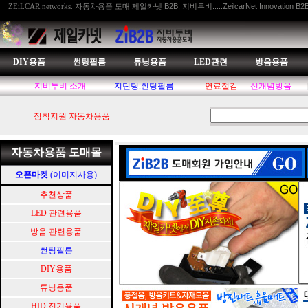
자동차용품 도매 제일카넷 B2B, 지비투비.....ZeilcarNet Innovation B2
ZEiLCAR networks.
DIY용품
썬팅필름
튜닝용품
LED관련
방음용품
지비투비 소개
지틴팅.썬팅필름
연료절감
신개념방음
장착지원 자동차용품
자동차용품 도매몰
오픈마켓
(이미지사용)
추천상품
LED 관련용품
방음 관련용품
썬팅필름
DIY용품
튜닝용품
HID.전기용품