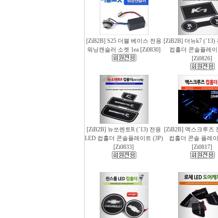
[ZiB2B] S25 더블 베이스 전용
[ZiB2B] 더뉴k7 (`13
워닝캔슬러 소켓 1ea [Zi0830]
컵홀더 콘솔플레이트 
[Zi0826]
[ZiB2B] 뉴쏘렌토R (`13) 전용
[ZiB2B] 맥스크루즈 
LED 컵홀더 콘솔플레이트 (3P)
컵홀더 콘솔 플레이트
[Zi0833]
[Zi0817]