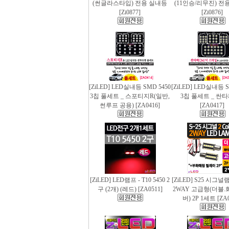
(썬글라스타입) 전용 실내등
(11인승/리무진) 전
[Zi0877]
[Zi0876]
[ZiLED] LED실내등 SMD 5450
[ZiLED] LED실내등 S
3칩 풀세트 _ 스포티지R(일반,
3칩 풀세트 _ 싼
썬루프 공용) [ZA0416]
[ZA0417]
[ZiLED] LED램프 - T10 5450 2
[ZiLED] S25 시그
구 (2개) (레드) [ZA0511]
2WAY 고급형(더블.
버) 2P 1세트 [ZA0