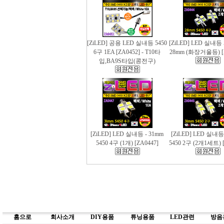
[ZiLED] 공용 LED 실내등 5450
[ZiLED] LED 실내등 
6구 1EA [ZA0452] - T10타
28mm (화장거울등) [
입,BA9S타입(콩전구)
[ZiLED] LED 실내등 - 31mm
[ZiLED] LED 실내등
5450 4구 (1개) [ZA0447]
5450 2구 (2개1세트) [
홈으로
회사소개
DIY용품
튜닝용품
LED관련
방음