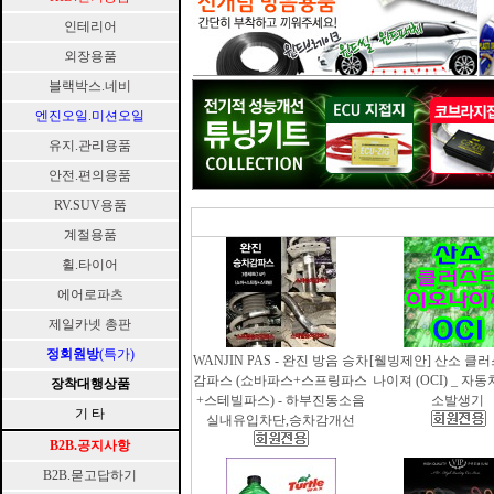
인테리어
외장용품
블랙박스.네비
엔진오일.미션오일
유지.관리용품
안전.편의용품
RV.SUV용품
계절용품
휠.타이어
에어로파츠
제일카넷 총판
정회원방
(특가)
WANJIN PAS - 완진 방음 승차
[웰빙제안] 산소 클
감파스 (쇼바파스+스프링파스
나이져 (OCI) _ 자
장착대행상품
+스테빌파스) - 하부진동소음
소발생기
기 타
실내유입차단,승차감개선
B2B.공지사항
B2B.묻고답하기