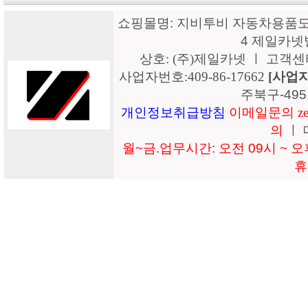
쇼핑몰명: 지비투비 자동차용품도매
4 제일카넷
상호: (주)제일카넷 ㅣ 고객센터: 15
사업자번호:409-86-17662
[사업
주북구-49
개인정보취급방침
이메일문의 zeil
의
ㅣ 
월~금.업무시간: 오전 09시 ~ 오후
휴