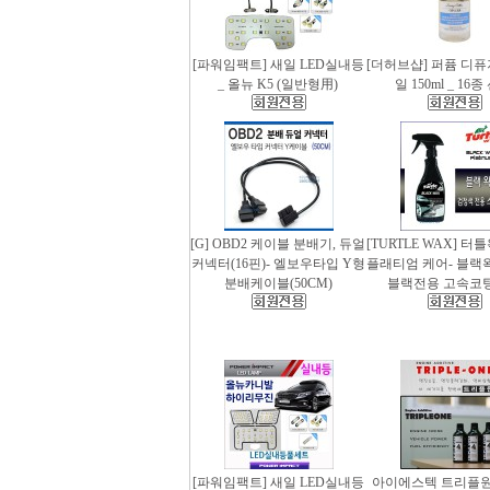
[파워임팩트] 새일 LED실내등
[더허브샵] 퍼퓸 디
_ 올뉴 K5 (일반형用)
일 150ml _ 16
[G] OBD2 케이블 분배기, 듀얼
[TURTLE WAX] 터
커넥터(16핀)- 엘보우타입 Y형
플래티엄 케어- 블랙왁스
분배케이블(50CM)
블랙전용 고속코
[파워임팩트] 새일 LED실내등
아이에스텍 트리플원