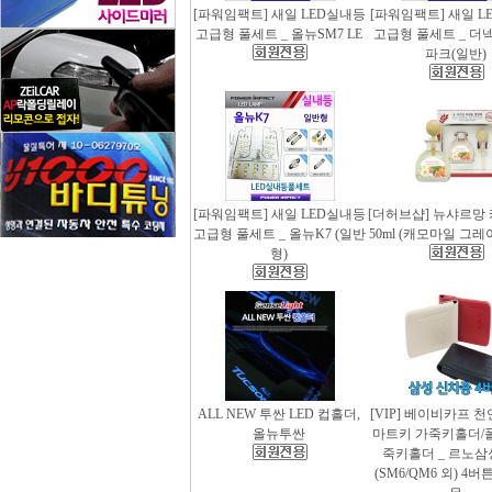
[파워임팩트] 새일 LED실내등
[파워임팩트] 새일 L
고급형 풀세트 _ 올뉴SM7 LE
고급형 풀세트 _ 더
파크(일반)
[파워임팩트] 새일 LED실내등
[더허브샵] 뉴샤르망
고급형 풀세트 _ 올뉴K7 (일반
50ml (캐모마일 그
형)
ALL NEW 투싼 LED 컵홀더,
[VIP] 베이비카프 
올뉴투싼
마트키 가죽키홀더/
죽키홀더 _ 르노삼
(SM6/QM6 외) 4