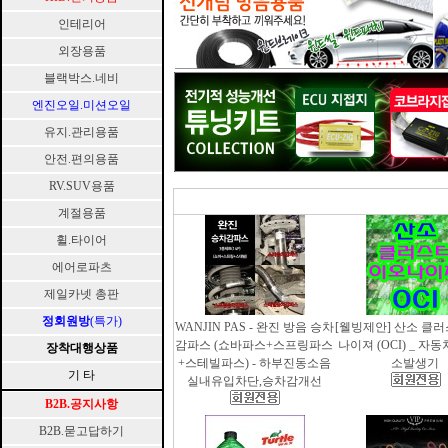
인테리어
외장용품
블랙박스.네비
엔진오일.미션오일
유지.관리용품
안전.편의용품
RV.SUV용품
계절용품
휠.타이어
에어로파츠
제일카넷 총판
정회원방
(특가)
WANJIN PAS - 완진 방음 승차
[웰빙제안] 산소 클
감파스 (쇼바파스+스프링파스
나이져 (OCI) _ 자
장착대행상품
+스테빌파스) - 하부진동소음
소발생기
기 타
실내유입차단,승차감개선
B2B.공지사항
B2B.묻고답하기