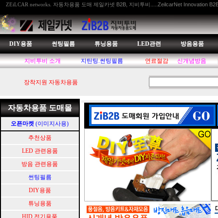
자동차용품 도매 제일카넷 B2B, 지비투비.....ZeilcarNet Innovation B2
ZEiLCAR networks.
DIY용품
썬팅필름
튜닝용품
LED관련
방음용품
지비투비 소개
지틴팅.썬팅필름
연료절감
신개념방음
장착지원 자동차용품
자동차용품 도매몰
오픈마켓
(이미지사용)
추천상품
LED 관련용품
방음 관련용품
썬팅필름
DIY용품
튜닝용품
HID.전기용품