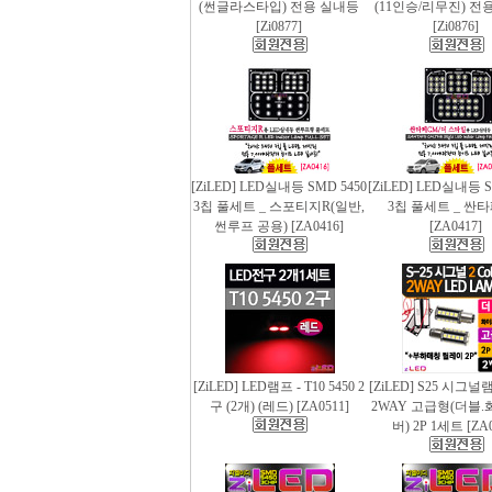
(썬글라스타입) 전용 실내등
(11인승/리무진) 전
[Zi0877]
[Zi0876]
[ZiLED] LED실내등 SMD 5450
[ZiLED] LED실내등 S
3칩 풀세트 _ 스포티지R(일반,
3칩 풀세트 _ 싼
썬루프 공용) [ZA0416]
[ZA0417]
[ZiLED] LED램프 - T10 5450 2
[ZiLED] S25 시그
구 (2개) (레드) [ZA0511]
2WAY 고급형(더블.
버) 2P 1세트 [ZA0