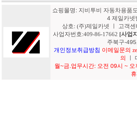
쇼핑몰명: 지비투비 자동차용품도매
4 제일카넷
상호: (주)제일카넷 ㅣ 고객센터: 15
사업자번호:409-86-17662
[사업
주북구-49
개인정보취급방침
이메일문의 zeil
의
ㅣ 
월~금.업무시간: 오전 09시 ~ 오후
휴