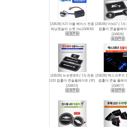
[ZiB2B] S25 더블 베이스 전용
[ZiB2B] 더뉴k7 (`13
워닝캔슬러 소켓 1ea [Zi0830]
컵홀더 콘솔플레이트 
[Zi0826]
[ZiB2B] 뉴쏘렌토R (`13) 전용
[ZiB2B] 맥스크루즈 
LED 컵홀더 콘솔플레이트 (3P)
컵홀더 콘솔 플레이트
[Zi0833]
[Zi0817]