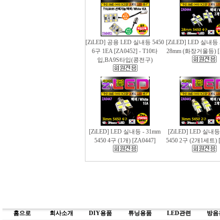
[ZiLED] 공용 LED 실내등 5450
[ZiLED] LED 실내등 
6구 1EA [ZA0452] - T10타
28mm (화장거울등) [
입,BA9S타입(콩전구)
[ZiLED] LED 실내등 - 31mm
[ZiLED] LED 실내등
5450 4구 (1개) [ZA0447]
5450 2구 (2개1세트) [
홈으로
회사소개
DIY용품
튜닝용품
LED관련
방음