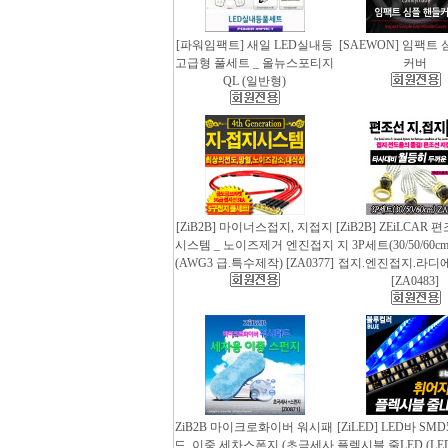
[파워임팩트] 새일 LED실내등
[SAEWON] 임팩트
고급형 풀세트 _ 올뉴스포티지
커버
QL (일반형)
[ZiB2B] 마이너스접지, 지접지
[ZiB2B] ZEiLCAR
시스템 _ 노이즈제거 엔진접지
지 3P세트(30/50/60
(AWG3 급.특수제작) [ZA0377]
접지.엔진접지.라디
[ZA0483]
ZiB2B 마이크로화이버 워시패
[ZiLED] LED바 SMD
드, 이중 세차스폰지 (초극세사
플렉시블 줄LED (LED