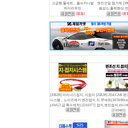
고급형 풀세트 _ 올뉴카니발
엔진오일 첨가제 (300m
하이리무진
음감소,출력향상,
(품절)
(품
[ZiB2B] 마이너스접지, 지접지
[ZiB2B] ZEiLCAR
시스템 _ 노이즈제거 엔진접지
지 3P세트(30/50/60
(AWG3 급.특수제작) [ZA0377]
접지.엔진접지.라디
[ZA0483]