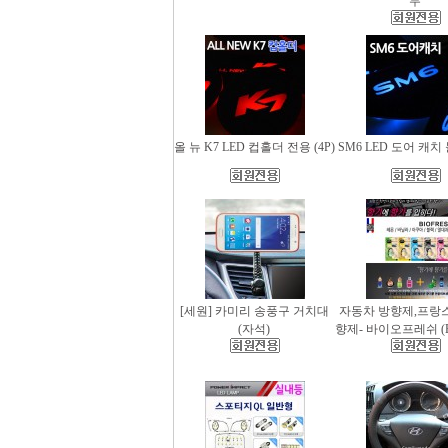
무
올 뉴 K7 LED 컵홀더 전용 (4P)
SM6 LED 도어 캐치 
[세원] 카미리 송풍구 거치대
자동차 방향제,프랑
(자석)
향제- 바이오프레쉬 (Bio