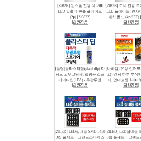
[ZiB2B] 윈스톰 전용 쉐보레
[ZiB2B] 로체 전용 
LED 컵홀더 콘솔 플레이트
LED 플레이트, 인사
(2p) [Zi0822]
캐치 몰드 (4p/SET) [
[플딥]플라스티딥(plasti dip) 다
[나바켐] 유성 언더코
용도 고무코팅제, 랩핑용 스프
22)-건용 하부 부식
레이타입(1EA) - 무광투명
제, 언더코팅 1리터/
[ZiLED] LED실내등 SMD 5450
[ZiLED] LED실내등 S
3칩 풀세트 _ 그랜드스타렉스
3칩 풀세트 _ 그랜