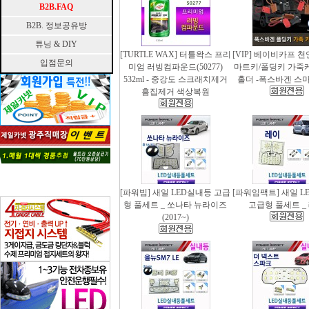
B2B.FAQ
B2B. 정보공유방
튜닝 & DIY
[TURTLE WAX] 터틀왁스 프리
[VIP] 베이비카프 
입점문의
미엄 러빙컴파운드(50277)
마트키/폴딩키 가죽
532ml - 중강도 스크래치제거
홀더 -폭스바겐 스
흠집제거 색상복원
[파워빔] 새일 LED실내등 고급
[파워임팩트] 새일 L
형 풀세트 _ 쏘나타 뉴라이즈
고급형 풀세트 _
(2017~)