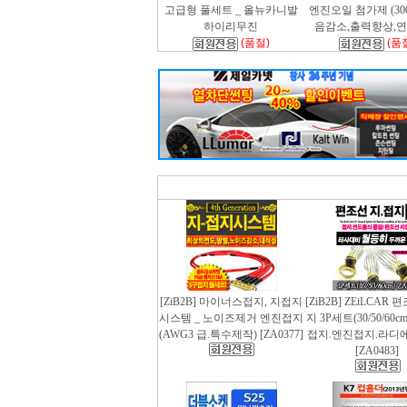
고급형 풀세트 _ 올뉴카니발
엔진오일 첨가제 (300m
하이리무진
음감소,출력향상,
(품절)
(품
[ZiB2B] 마이너스접지, 지접지
[ZiB2B] ZEiLCAR
시스템 _ 노이즈제거 엔진접지
지 3P세트(30/50/60
(AWG3 급.특수제작) [ZA0377]
접지.엔진접지.라디
[ZA0483]