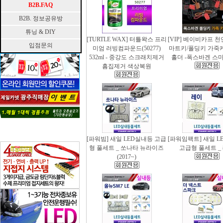
B2B.FAQ
B2B. 정보공유방
튜닝 & DIY
[TURTLE WAX] 터틀왁스 프리
[VIP] 베이비카프 
입점문의
미엄 러빙컴파운드(50277)
마트키/폴딩키 가죽
532ml - 중강도 스크래치제거
홀더 -폭스바겐 스
흠집제거 색상복원
[파워빔] 새일 LED실내등 고급
[파워임팩트] 새일 L
형 풀세트 _ 쏘나타 뉴라이즈
고급형 풀세트 _
(2017~)