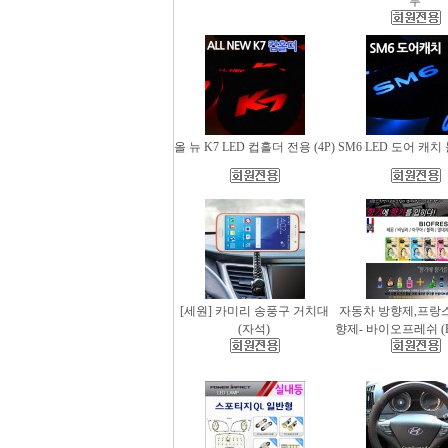
무
올 뉴 K7 LED 컵홀더 전용 (4P)
SM6 LED 도어 캐치 
[세원] 카미리 송풍구 거치대
자동차 방향제,프랑
(자석)
향제- 바이오프레쉬 (Bio