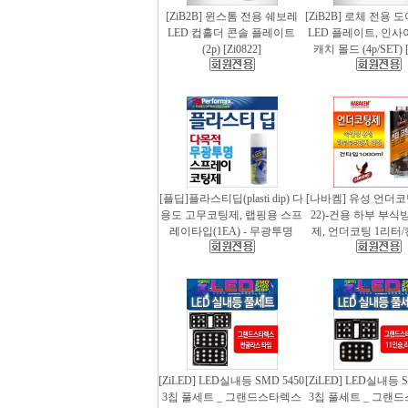
[ZiB2B] 윈스톰 전용 쉐보레
[ZiB2B] 로체 전용 
LED 컵홀더 콘솔 플레이트
LED 플레이트, 인사
(2p) [Zi0822]
캐치 몰드 (4p/SET) [
[플딥]플라스티딥(plasti dip) 다
[나바켐] 유성 언더코
용도 고무코팅제, 랩핑용 스프
22)-건용 하부 부식
레이타입(1EA) - 무광투명
제, 언더코팅 1리터/
[ZiLED] LED실내등 SMD 5450
[ZiLED] LED실내등 S
3칩 풀세트 _ 그랜드스타렉스
3칩 풀세트 _ 그랜