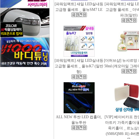
[파워임팩트] 새일 LED실내등
[파워임팩트] 새일 L
고급형 풀세트 _ 올뉴SM7 LE
고급형 풀세트 _ 더
파크(일반)
[파워임팩트] 새일 LED실내등
[더허브샵] 뉴샤르망
고급형 풀세트 _ 올뉴K7 (일반
50ml (캐모마일 그
형)
ALL NEW 투싼 LED 컵홀더,
[VIP] 베이비카프 
올뉴투싼
마트키 가죽키홀더/
죽키홀더 _ 르노삼
(SM6/QM6 외) 4