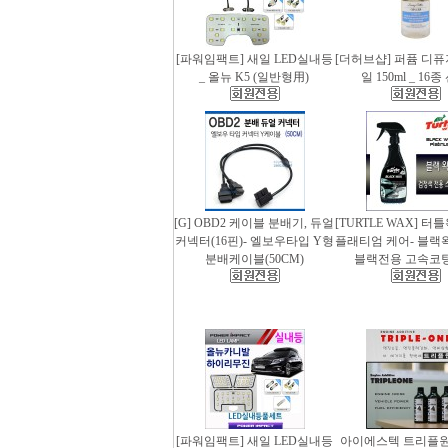
[파워임팩트] 새일 LED실내등
[더허브샵] 퍼퓸 디
_ 올뉴 K5 (일반형用)
일 150ml _ 16
[G] OBD2 케이블 분배기, 듀얼
[TURTLE WAX] 터
커넥터(16핀)- 엘보우타입 Y형
플래티엄 케어- 블랙왁스
분배케이블(50CM)
블랙전용 고속코
[파워임팩트] 새일 LED실내등
아이에스텍 트리플원