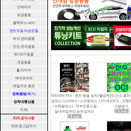
인테리어
외장용품
블랙박스.네비
엔진오일.미션오일
유지.관리용품
안전.편의용품
RV.SUV용품
계절용품
휠.타이어
에어로파츠
제일카넷 총판
정회원방
(특가)
WANJIN PAS - 완진 방음 승차
[웰빙제안] 산소 클
감파스 (쇼바파스+스프링파스
나이져 (OCI) _ 자
장착대행상품
+스테빌파스) - 하부진동소음
소발생기
기 타
실내유입차단,승차감개선
B2B.공지사항
B2B.묻고답하기