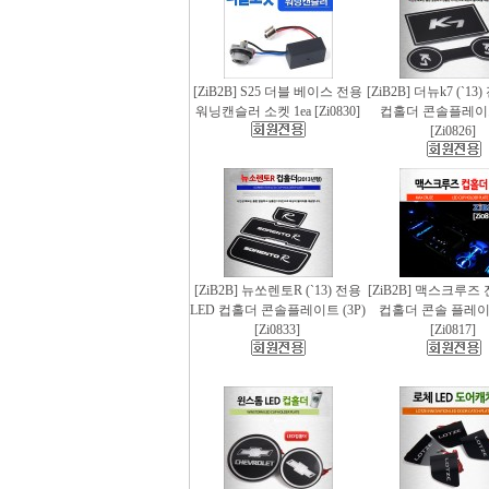
[ZiB2B] S25 더블 베이스 전용
[ZiB2B] 더뉴k7 (`13
워닝캔슬러 소켓 1ea [Zi0830]
컵홀더 콘솔플레이트 
[Zi0826]
[ZiB2B] 뉴쏘렌토R (`13) 전용
[ZiB2B] 맥스크루즈 
LED 컵홀더 콘솔플레이트 (3P)
컵홀더 콘솔 플레이트
[Zi0833]
[Zi0817]