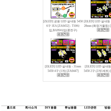
[ZiLED] 공용 LED 실내등 5450
[ZiLED] LED 실내등 
6구 1EA [ZA0452] - T10타
28mm (화장거울등) [
입,BA9S타입(콩전구)
[ZiLED] LED 실내등 - 31mm
[ZiLED] LED 실내등
5450 4구 (1개) [ZA0447]
5450 2구 (2개1세트) [
홈으로
회사소개
DIY용품
튜닝용품
LED관련
방음