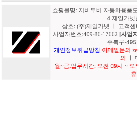
쇼핑몰명: 지비투비 자동차용품도매
4 제일카넷
상호: (주)제일카넷 ㅣ 고객센터: 15
사업자번호:409-86-17662
[사업
주북구-49
개인정보취급방침
이메일문의 zeil
의
ㅣ 
월~금.업무시간: 오전 09시 ~ 오후
휴