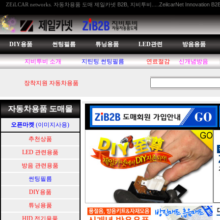
자동차용품 도매 제일카넷 B2B, 지비투비.....ZeilcarNet Innovation B2
ZEiLCAR networks.
DIY용품
썬팅필름
튜닝용품
LED관련
방음용품
지비투비 소개
지틴팅.썬팅필름
연료절감
신개념방음
장착지원 자동차용품
자동차용품 도매몰
오픈마켓
(이미지사용)
추천상품
LED 관련용품
방음 관련용품
썬팅필름
DIY용품
튜닝용품
HID.전기용품