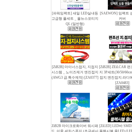
[파워임팩트] 새일 LED실내등
[SAEWON] 임팩트
고급형 풀세트 _ 올뉴스포티지
커버
QL (일반형)
[ZiB2B] 마이너스접지, 지접지
[ZiB2B] ZEiLCAR
시스템 _ 노이즈제거 엔진접지
지 3P세트(30/50/60
(AWG3 급.특수제작) [ZA0377]
접지.엔진접지.라디
[ZA0483]
ZiB2B 마이크로화이버 워시패
[ZiLED] LED바 SMD
드, 이중 세차스폰지 (초극세사
플렉시블 줄LED (LED