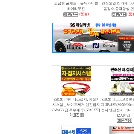
고급형 풀세트 _ 올뉴카니발
엔진오일 첨가제 (300m
하이리무진
음감소,출력향상,
(품절)
(품
[ZiB2B] 마이너스접지, 지접지
[ZiB2B] ZEiLCAR
시스템 _ 노이즈제거 엔진접지
지 3P세트(30/50/60
(AWG3 급.특수제작) [ZA0377]
접지.엔진접지.라디
[ZA0483]