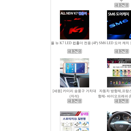
무
올 뉴 K7 LED 컵홀더 전용 (4P)
SM6 LED 도어 캐치 
[세원] 카미리 송풍구 거치대
자동차 방향제,프랑
(자석)
향제- 바이오프레쉬 (Bio