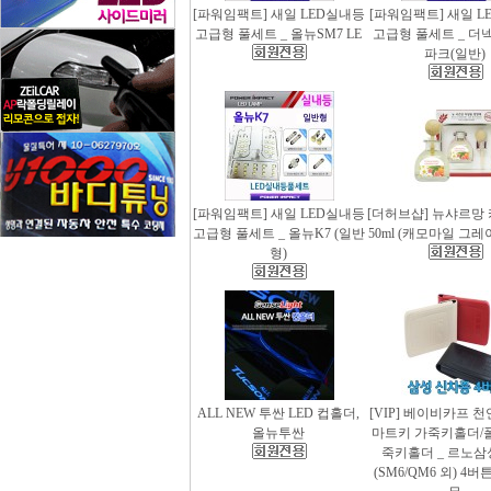
[파워임팩트] 새일 LED실내등
[파워임팩트] 새일 L
고급형 풀세트 _ 올뉴SM7 LE
고급형 풀세트 _ 더
파크(일반)
[파워임팩트] 새일 LED실내등
[더허브샵] 뉴샤르망
고급형 풀세트 _ 올뉴K7 (일반
50ml (캐모마일 그
형)
ALL NEW 투싼 LED 컵홀더,
[VIP] 베이비카프 
올뉴투싼
마트키 가죽키홀더/
죽키홀더 _ 르노삼
(SM6/QM6 외) 4