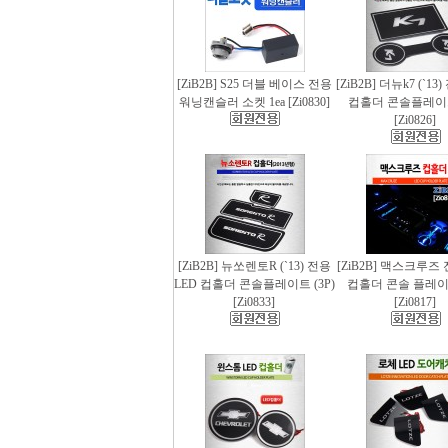
[ZiB2B] S25 더블 베이스 전용
[ZiB2B] 더뉴k7 (`13
워닝캔슬러 소켓 1ea [Zi0830]
컵홀더 콘솔플레이트 
[Zi0826]
[ZiB2B] 뉴쏘렌토R (`13) 전용
[ZiB2B] 맥스크루즈 
LED 컵홀더 콘솔플레이트 (3P)
컵홀더 콘솔 플레이트
[Zi0833]
[Zi0817]