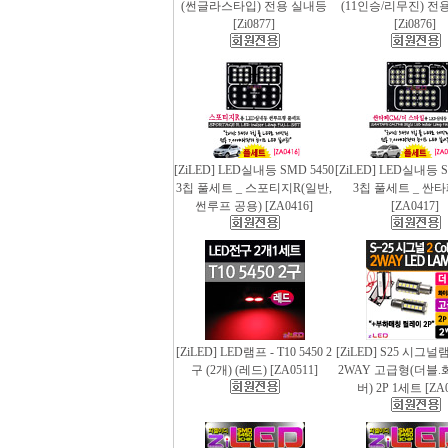
(썬글라스타입) 전용 실내등
(11인승/리무진) 전
[Zi0877]
[Zi0876]
[ZiLED] LED실내등 SMD 5450
[ZiLED] LED실내등 S
3칩 풀세트 _ 스포티지R(일반,
3칩 풀세트 _ 싼
썬루프 공용) [ZA0416]
[ZA0417]
[ZiLED] LED램프 - T10 5450 2
[ZiLED] S25 시그
구 (2개) (레드) [ZA0511]
2WAY 고급형(더블.
버) 2P 1세트 [ZA0