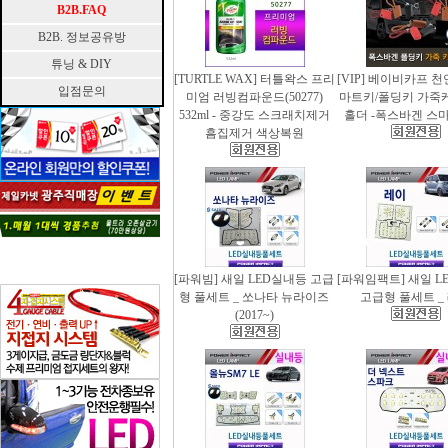
B2B.FAQ
B2B. 정보공유방
튜닝 & DIY
[TURTLE WAX] 터틀왁스 프리
[VIP] 베이비카프 
입점문의
미엄 러빙컴파운드(50277)
마트키/폴딩키 가죽
532ml - 중강도 스크래치제거
홀더 -폭스바겐 스
흠집제거 색상복원
[파워빔] 새일 LED실내등 고급
[파워임팩트] 새일 L
형 풀세트 _ 쏘나타 뉴라이즈
고급형 풀세트 _
(2017~)