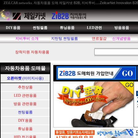
자동차용품 도매 제일카넷 B2B, 지비투비.....ZeilcarNet Innovation B2
ZEiLCAR networks.
DIY용품
썬팅필름
튜닝용품
LED관련
방음용품
지비투비 소개
지틴팅.썬팅필름
연료절감
신개념방음
장착지원 자동차용품
자동차용품 도매몰
오픈마켓
(이미지사용)
추천상품
LED 관련용품
방음 관련용품
썬팅필름
DIY용품
튜닝용품
HID.전기용품