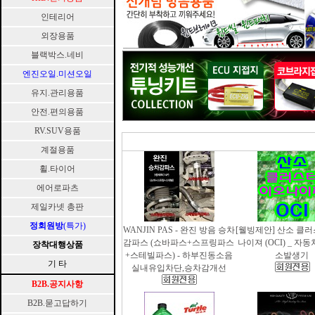
인테리어
외장용품
블랙박스.네비
엔진오일.미션오일
유지.관리용품
안전.편의용품
RV.SUV용품
계절용품
휠.타이어
에어로파츠
제일카넷 총판
정회원방
(특가)
WANJIN PAS - 완진 방음 승차
[웰빙제안] 산소 클
감파스 (쇼바파스+스프링파스
나이져 (OCI) _ 자
장착대행상품
+스테빌파스) - 하부진동소음
소발생기
기 타
실내유입차단,승차감개선
B2B.공지사항
B2B.묻고답하기