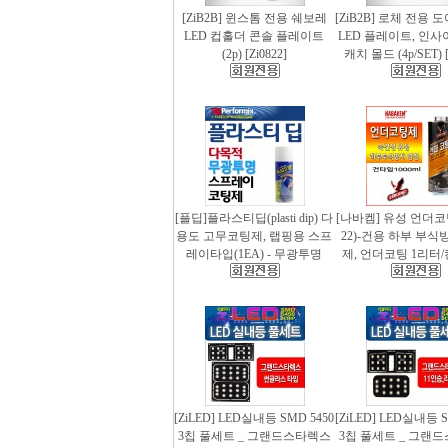
[ZiB2B] 윈스톰 전용 쉐보레
[ZiB2B] 로체 전용 
LED 컵홀더 콘솔 플레이트
LED 플레이트, 인사
(2p) [Zi0822]
캐치 몰드 (4p/SET) [
[플딥]플라스티딥(plasti dip) 다
[나바켐] 유성 언더코
용도 고무코팅제, 랩핑용 스프
22)-건용 하부 부식
레이타입(1EA) - 무광투명
제, 언더코팅 1리터/
[ZiLED] LED실내등 SMD 5450
[ZiLED] LED실내등 S
3칩 풀세트 _ 그랜드스타렉스
3칩 풀세트 _ 그랜