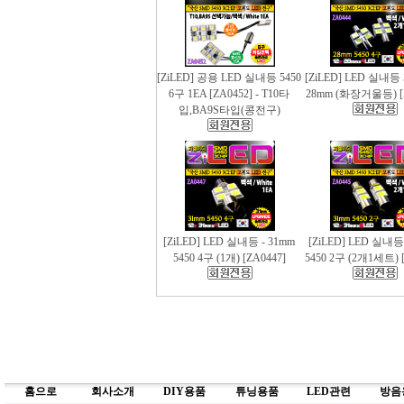
[ZiLED] 공용 LED 실내등 5450
[ZiLED] LED 실내등 
6구 1EA [ZA0452] - T10타
28mm (화장거울등) [
입,BA9S타입(콩전구)
[ZiLED] LED 실내등 - 31mm
[ZiLED] LED 실내등
5450 4구 (1개) [ZA0447]
5450 2구 (2개1세트) [
홈으로
회사소개
DIY용품
튜닝용품
LED관련
방음