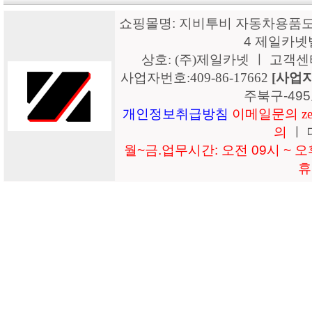
쇼핑몰명: 지비투비 자동차용품도매
4 제일카넷
상호: (주)제일카넷 ㅣ 고객센터: 15
사업자번호:409-86-17662
[사업
주북구-49
개인정보취급방침
이메일문의 zeil
의
ㅣ 
월~금.업무시간: 오전 09시 ~ 오후
휴