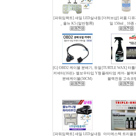
[파워임팩트] 새일 LED실내등
[더허브샵] 퍼퓸 디
_ 올뉴 K5 (일반형用)
일 150ml _ 16
[G] OBD2 케이블 분배기, 듀얼
[TURTLE WAX] 터
커넥터(16핀)- 엘보우타입 Y형
플래티엄 케어- 블랙왁스
분배케이블(50CM)
블랙전용 고속코
[파워임팩트] 새일 LED실내등
아이에스텍 트리플원