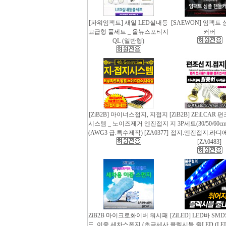
[파워임팩트] 새일 LED실내등
[SAEWON] 임팩트
고급형 풀세트 _ 올뉴스포티지
커버
QL (일반형)
[ZiB2B] 마이너스접지, 지접지
[ZiB2B] ZEiLCAR
시스템 _ 노이즈제거 엔진접지
지 3P세트(30/50/60
(AWG3 급.특수제작) [ZA0377]
접지.엔진접지.라디
[ZA0483]
ZiB2B 마이크로화이버 워시패
[ZiLED] LED바 SMD
드, 이중 세차스폰지 (초극세사
플렉시블 줄LED (LED