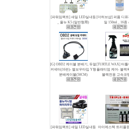
[파워임팩트] 새일 LED실내등
[더허브샵] 퍼퓸 디
_ 올뉴 K5 (일반형用)
일 150ml _ 16
[G] OBD2 케이블 분배기, 듀얼
[TURTLE WAX] 터
커넥터(16핀)- 엘보우타입 Y형
플래티엄 케어- 블랙왁스
분배케이블(50CM)
블랙전용 고속코
[파워임팩트] 새일 LED실내등
아이에스텍 트리플원