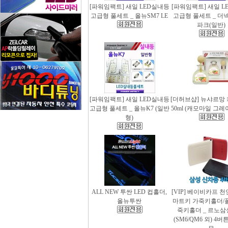
[파워임팩트] 새일 LED실내등
[파워임팩트] 새일 L
고급형 풀세트 _ 올뉴SM7 LE
고급형 풀세트 _ 더
파크(일반)
[파워임팩트] 새일 LED실내등
[더허브샵] 뉴샤르망
고급형 풀세트 _ 올뉴K7 (일반
50ml (캐모마일 그
형)
ALL NEW 투싼 LED 컵홀더,
[VIP] 베이비카프 
올뉴투싼
마트키 가죽키홀더/
죽키홀더 _ 르노삼
(SM6/QM6 외) 4