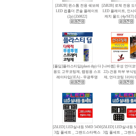
[ZiB2B] 윈스톰 전용 쉐보레
[ZiB2B] 로체 전용 
LED 컵홀더 콘솔 플레이트
LED 플레이트, 인사
(2p) [Zi0822]
캐치 몰드 (4p/SET) [
[플딥]플라스티딥(plasti dip) 다
[나바켐] 유성 언더코
용도 고무코팅제, 랩핑용 스프
22)-건용 하부 부식
레이타입(1EA) - 무광투명
제, 언더코팅 1리터/
[ZiLED] LED실내등 SMD 5450
[ZiLED] LED실내등 S
3칩 풀세트 _ 그랜드스타렉스
3칩 풀세트 _ 그랜