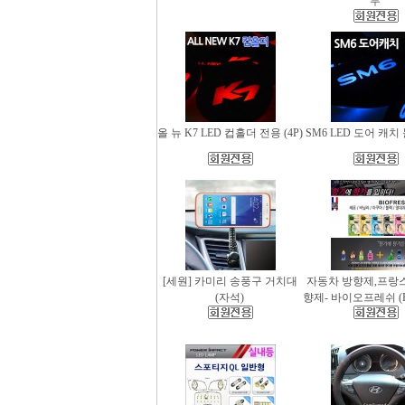
무
올 뉴 K7 LED 컵홀더 전용 (4P)
SM6 LED 도어 캐치 
[세원] 카미리 송풍구 거치대
자동차 방향제,프랑
(자석)
향제- 바이오프레쉬 (Bio