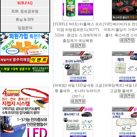
B2B.FAQ
B2B. 정보공유방
튜닝 & DIY
[TURTLE WAX] 터틀왁스 프리
[VIP] 베이비카프 
입점문의
미엄 러빙컴파운드(50277)
마트키/폴딩키 가죽
532ml - 중강도 스크래치제거
홀더 -폭스바겐 스
흠집제거 색상복원
[파워빔] 새일 LED실내등 고급
[파워임팩트] 새일 L
형 풀세트 _ 쏘나타 뉴라이즈
고급형 풀세트 _
(2017~)