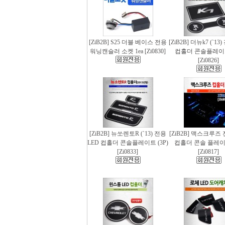
[ZiB2B] S25 더블 베이스 전용
[ZiB2B] 더뉴k7 (`13
워닝캔슬러 소켓 1ea [Zi0830]
컵홀더 콘솔플레이트 
[Zi0826]
[ZiB2B] 뉴쏘렌토R (`13) 전용
[ZiB2B] 맥스크루즈 
LED 컵홀더 콘솔플레이트 (3P)
컵홀더 콘솔 플레이트
[Zi0833]
[Zi0817]