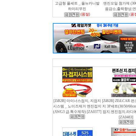
고급형 풀세트 _ 올뉴카니발
엔진오일 첨가제 (300m
하이리무진
음감소,출력향상,
(품절)
(품
[ZiB2B] 마이너스접지, 지접지
[ZiB2B] ZEiLCAR
시스템 _ 노이즈제거 엔진접지
지 3P세트(30/50/60
(AWG3 급.특수제작) [ZA0377]
접지.엔진접지.라디
[ZA0483]