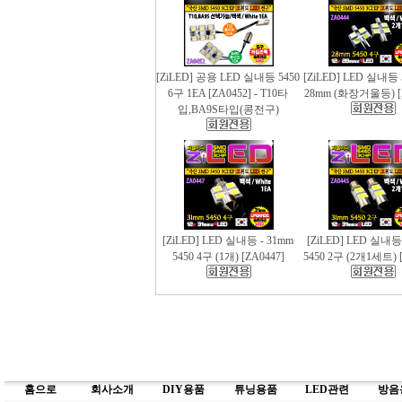
[ZiLED] 공용 LED 실내등 5450
[ZiLED] LED 실내등 
6구 1EA [ZA0452] - T10타
28mm (화장거울등) [
입,BA9S타입(콩전구)
[ZiLED] LED 실내등 - 31mm
[ZiLED] LED 실내등
5450 4구 (1개) [ZA0447]
5450 2구 (2개1세트) [
홈으로
회사소개
DIY용품
튜닝용품
LED관련
방음