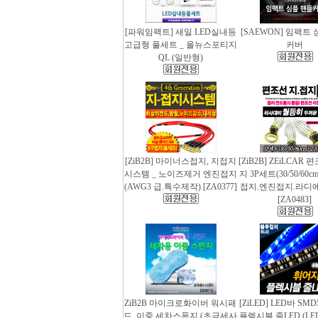
[파워임팩트] 새일 LED실내등
[SAEWON] 임팩트
고급형 풀세트 _ 올뉴스포티지
커버
QL (일반형)
[ZiB2B] 마이너스접지, 지접지
[ZiB2B] ZEiLCAR
시스템 _ 노이즈제거 엔진접지
지 3P세트(30/50/60
(AWG3 급.특수제작) [ZA0377]
접지.엔진접지.라디
[ZA0483]
ZiB2B 마이크로화이버 워시패
[ZiLED] LED바 SMD
드, 이중 세차스폰지 (초극세사
플렉시블 줄LED (LED