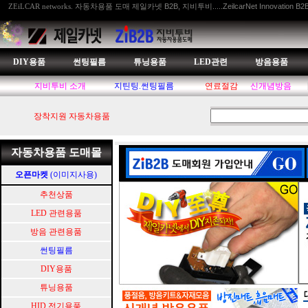
자동차용품 도매 제일카넷 B2B, 지비투비.....ZeilcarNet Innovation B2
ZEiLCAR networks.
DIY용품
썬팅필름
튜닝용품
LED관련
방음용품
지비투비 소개
지틴팅.썬팅필름
연료절감
신개념방음
장착지원 자동차용품
자동차용품 도매몰
오픈마켓
(이미지사용)
추천상품
LED 관련용품
방음 관련용품
썬팅필름
DIY용품
튜닝용품
HID.전기용품