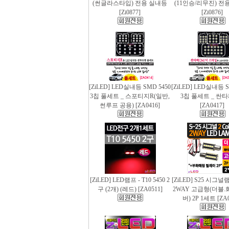
(썬글라스타입) 전용 실내등
(11인승/리무진) 전
[Zi0877]
[Zi0876]
[ZiLED] LED실내등 SMD 5450
[ZiLED] LED실내등 S
3칩 풀세트 _ 스포티지R(일반,
3칩 풀세트 _ 싼
썬루프 공용) [ZA0416]
[ZA0417]
[ZiLED] LED램프 - T10 5450 2
[ZiLED] S25 시그
구 (2개) (레드) [ZA0511]
2WAY 고급형(더블.
버) 2P 1세트 [ZA0