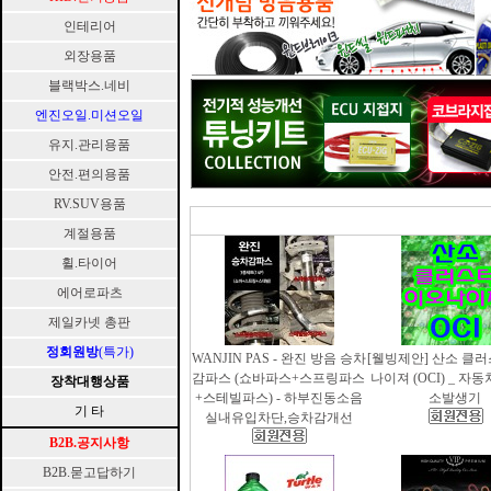
인테리어
외장용품
블랙박스.네비
엔진오일.미션오일
유지.관리용품
안전.편의용품
RV.SUV용품
계절용품
휠.타이어
에어로파츠
제일카넷 총판
정회원방
(특가)
WANJIN PAS - 완진 방음 승차
[웰빙제안] 산소 클
감파스 (쇼바파스+스프링파스
나이져 (OCI) _ 자
장착대행상품
+스테빌파스) - 하부진동소음
소발생기
기 타
실내유입차단,승차감개선
B2B.공지사항
B2B.묻고답하기