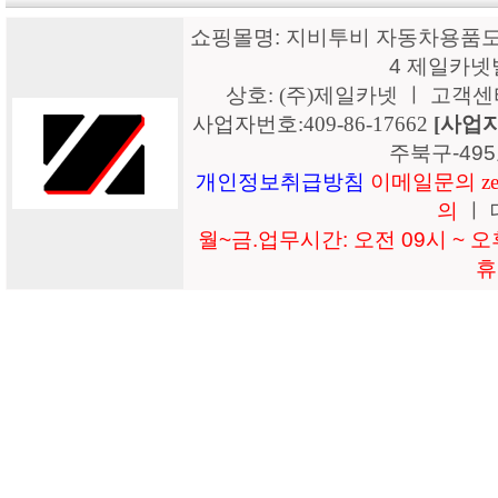
쇼핑몰명: 지비투비 자동차용품도매
4 제일카넷
상호: (주)제일카넷 ㅣ 고객센터: 15
사업자번호:409-86-17662
[사업
주북구-49
개인정보취급방침
이메일문의 zeil
의
ㅣ 
월~금.업무시간: 오전 09시 ~ 오후
휴