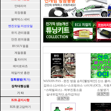
인테리어
외장용품
블랙박스.네비
엔진오일.미션오일
유지.관리용품
안전.편의용품
RV.SUV용품
계절용품
휠.타이어
에어로파츠
제일카넷 총판
정회원방
(특가)
WANJIN PAS - 완진 방음 승차
[웰빙제안] 산소 클
감파스 (쇼바파스+스프링파스
나이져 (OCI) _ 자
장착대행상품
+스테빌파스) - 하부진동소음
소발생기
기 타
실내유입차단,승차감개선
B2B.공지사항
B2B.묻고답하기