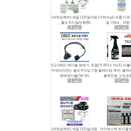
[파워임팩트] 새일 LED실내등
[더허브샵] 퍼퓸 디
_ 올뉴 K5 (일반형用)
일 150ml _ 16
[G] OBD2 케이블 분배기, 듀얼
[TURTLE WAX] 터
커넥터(16핀)- 엘보우타입 Y형
플래티엄 케어- 블랙왁스
분배케이블(50CM)
블랙전용 고속코
[파워임팩트] 새일 LED실내등
아이에스텍 트리플원