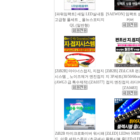
[파워임팩트] 새일 LED실내등
[SAEWON] 임팩트
고급형 풀세트 _ 올뉴스포티지
커버
QL (일반형)
[ZiB2B] 마이너스접지, 지접지
[ZiB2B] ZEiLCAR
시스템 _ 노이즈제거 엔진접지
지 3P세트(30/50/60
(AWG3 급.특수제작) [ZA0377]
접지.엔진접지.라디
[ZA0483]
ZiB2B 마이크로화이버 워시패
[ZiLED] LED바 SMD
드, 이중 세차스폰지 (초극세사
플렉시블 줄LED (LED