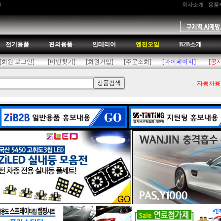
B
회사소개
용품
전기용품
편의용품
인테리어
엔진오일
B2B소개
[회원 로그인]
[비번찾기]
[회원가입]
[주문조회]
[마이페이지]
[공
자동차용품