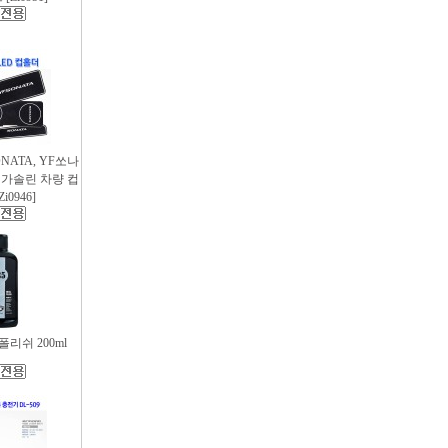
SONATA, YF쏘나
후 가솔린 차량 컵
i0946]
리쉬 200ml