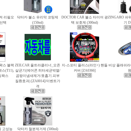
퓨져 리필오
닥터카 불소 유리막 코팅제
DOCTOR CAR 불소 타이어 광
ZINGARO 
종 선택
(150ml)
택 보호제 (300ml)
기 D
틀왁스 블랙
ZEILCAR 울트라클리너_오존
지-스포티 플러스(라인+) 핸들
비상 플래쉬라이
(T11),
살균기(에어콘.히터세균박멸/
커버 [ZA0366]
팅왁스
곰팡이냄새제거/호흡기.피부
질환효과) [ZA0014]/이벤트가
격
 고성능
닥터카 철분제거제 (500ml)