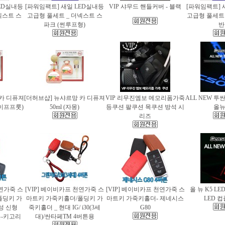
ED실내등
[파워임팩트] 새일 LED실내등
VIP 샤무드 핸들커버 - 블랙
[파워임팩트] 
넥스트 스
고급형 풀세트 _ 더넥스트 스
고급형 풀세트 
파크 (썬루프형)
반
 카 디퓨져
[더허브샵] 뉴샤르망 카 디퓨져
VIP 리무진엠보 메모리폼가죽
ALL NEW 투
레이프프룻)
50ml (자몽)
등쿠션 팔쿠션 목쿠션 방석 시
올
리즈
천연가죽 스
[VIP] 베이비카프 천연가죽 스
[VIP] 베이비카프 천연가죽 스
올 뉴 K5 LE
폴딩키 가
마트키 가죽키홀더/폴딩키 가
마트키 가죽키홀더- 제네시스
LED 
성 신형
죽키홀더 _ 현대 IG/ i30(3세
G80
버튼-키고리
대)/싼타페TM 4버튼용