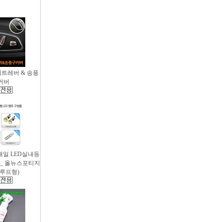
시트레버 & 송풍
커버
새일 LED실내등
 _ 올뉴스포티지
썬루프형)