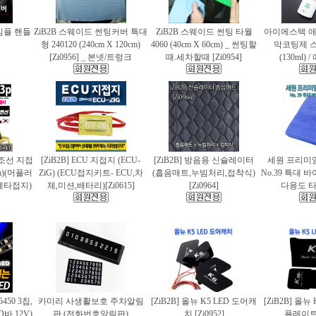
 심플 핸들
ZiB2B 스웨이드 썬팅커버 특대
ZiB2B 스웨이드 썬팅 타월
아이에스텍 
형 240120 (240cm X 120cm)
4060 (40cm X 60cm) _ 썬팅할
막코팅제 
[Zi0956] _ 본넷/트렁크
때.세차할때 [Zi0954]
(130ml)
 편조선 지접
[ZiB2B] ECU 지접지 (ECU-
[ZiB2B] 방음용 신슐레이터
세원 프리미
cm)(머플러
ZiG) (ECU접지키트- ECU,차
(흡음매트,누빔처리,접착식)
No.39 특대
에타접지)
체,미션,배터리)[Zi0615]
[Zi0964]
다용도 타월
5450 3칩,
카미리 사생활보호 주차알림
[ZiB2B] 올뉴 K5 LED 도어캐
[ZiB2B] 올뉴
바.12V)
판 (전화번호알림판)
치 [Zi0952]
플레이트 [