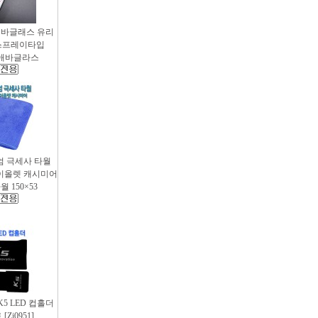
애바글래스 유리
스프레이타입
 / 애바글라스
엄 극세사 타월
 바이올렛 캐시미어
 150×53
 K5 LED 컵홀더
Zi0951]