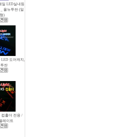
새일 LED실내등
_ 올뉴투싼 (일
형)
싼 LED 도어캐치,
뉴투싼
D 컵홀더 전용 /
컵플레이트