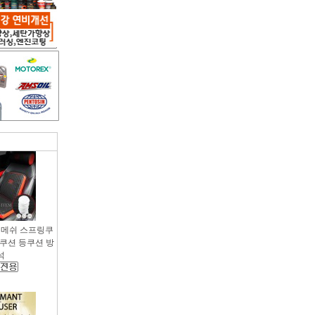
용 메쉬 스프링쿠
팔쿠션 등쿠션 방
석