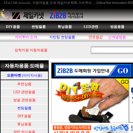
자동차용품 도매 제일카넷 B2B, 지비투비.....ZeilcarNet Innovation B2
ZEiLCAR networks.
DIY용품
썬팅필름
튜닝용품
LED관련
방음용품
지비투비 소개
지틴팅.썬팅필름
연료절감
신개념방음
장착지원 자동차용품
자동차용품 도매몰
오픈마켓
(이미지사용)
추천상품
LED 관련용품
방음 관련용품
썬팅필름
DIY용품
튜닝용품
HID.전기용품