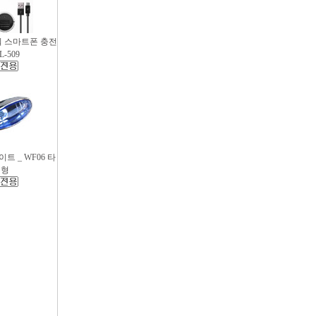
파워 스마트폰 충전
L-509
트 _ WF06 타
원형