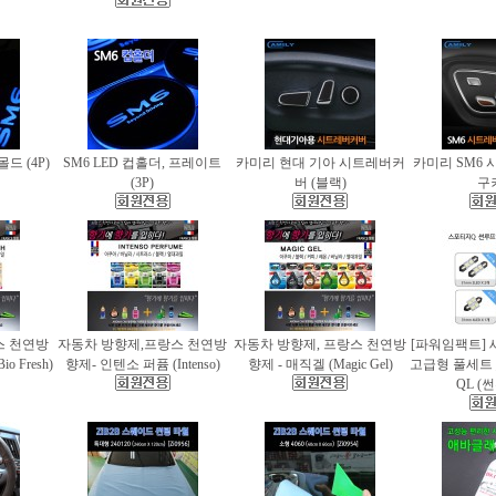
몰드 (4P)
SM6 LED 컵홀더, 프레이트
카미리 현대 기아 시트레버커
카미리 SM6 
(3P)
버 (블랙)
구
스 천연방
자동차 방향제,프랑스 천연방
자동차 방향제, 프랑스 천연방
[파워임팩트] 
 Fresh)
향제- 인텐소 퍼퓸 (Intenso)
향제 - 매직겔 (Magic Gel)
고급형 풀세트
QL (