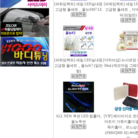
[파워임팩트] 새일 LED실내등
[파워임팩트] 새일 L
고급형 풀세트 _ 올뉴SM7 LE
고급형 풀세트 _ 더
파크(일반)
[파워임팩트] 새일 LED실내등
[더허브샵] 뉴샤르망
고급형 풀세트 _ 올뉴K7 (일반
50ml (캐모마일 그
형)
ALL NEW 투싼 LED 컵홀더,
[VIP] 베이비카프 
올뉴투싼
마트키 가죽키홀더/
죽키홀더 _ 르노삼
(SM6/QM6 외) 4