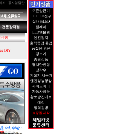
제조
공지알림란
오존살균기
T10 LED전구
실내등LED
전문장착점
릴레이
LED엠블렘
지사항]
엔진접지
출력증강.튠업
풍절음 방음
 DIY
경보기
총판상품
열차단썬팅
냉각수
지접지 시공가
엔진성능향상
사이드미러
자동차방음
황토방진매트
레진
정회원방
쇼핑몰 제작