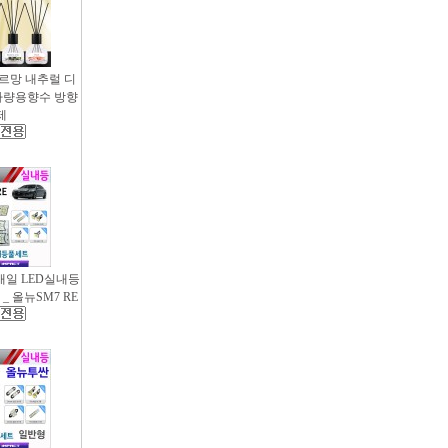
샤르망 내추럴 디
- 차량용향수 방향
제
새일 LED실내등
_ 올뉴SM7 RE