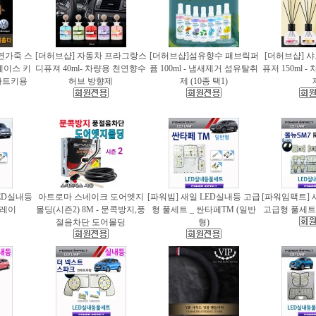
천연가죽 스
[더허브샵] 자동차 프라그랑스
[더허브샵]섬유향수 패브릭퍼
[더허브샵] 
케이스 키
디퓨져 40ml- 차량용 천연향수
퓸 100ml - 냄새제거 섬유탈취
퓨저 150ml 
마트키용
허브 방향제
제 (10종 택1)
ED실내등
아트로마 스네이크 도어엣지
[파워빔] 새일 LED실내등 고급
[파워임팩트] 
 레이
몰딩(시즌2) 8M - 문콕방지,풍
형 풀세트 _ 싼타페TM (일반
고급형 풀세트 
절음차단 도어몰딩
형)