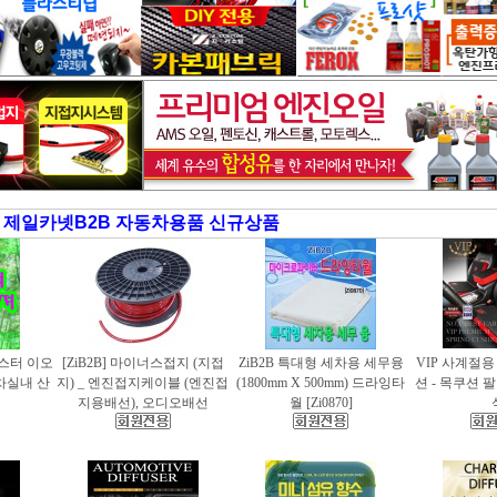
제일카넷B2B 자동차용품 신규상품
러스터 이오
[ZiB2B] 마이너스접지 (지접
ZiB2B 특대형 세차용 세무융
VIP 사계절
동차실내 산
지) _ 엔진접지케이블 (엔진접
(1800mm X 500mm) 드라잉타
션 - 목쿠션 
지용배선), 오디오배선
월 [Zi0870]