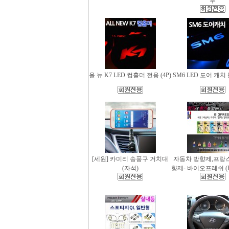
무
올 뉴 K7 LED 컵홀더 전용 (4P)
SM6 LED 도어 캐치 
[세원] 카미리 송풍구 거치대
자동차 방향제,프랑
(자석)
향제- 바이오프레쉬 (Bio