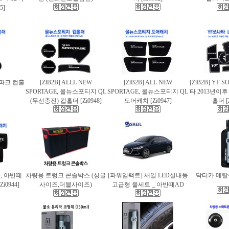
5]
스파크 컵홀
[ZiB2B] ALLL NEW
[ZiB2B] ALL NEW
[ZiB2B] YF 
SPORTAGE, 올뉴스포티지 QL
SPORTAGE, 올뉴스포티지 QL
타 2013년이
(무선충전) 컵홀더 [Zi0948]
도어캐치 [Zi0947]
홀더 [Z
AD, 아반떼
차량용 트렁크 콘솔박스 (싱글
[파워임팩트] 새일 LED실내등
닥터카 메탈폴
i0944]
사이즈,더블사이즈)
고급형 풀세트 _ 아반떼AD