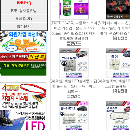
B2B.FAQ
B2B. 정보공유방
튜닝 & DIY
[TURTLE WAX] 터틀왁스 프리
[VIP] 베이비카프 
입점문의
미엄 러빙컴파운드(50277)
마트키/폴딩키 가죽
532ml - 중강도 스크래치제거
홀더 -폭스바겐 스
흠집제거 색상복원
[파워빔] 새일 LED실내등 고급
[파워임팩트] 새일 L
형 풀세트 _ 쏘나타 뉴라이즈
고급형 풀세트 _
(2017~)