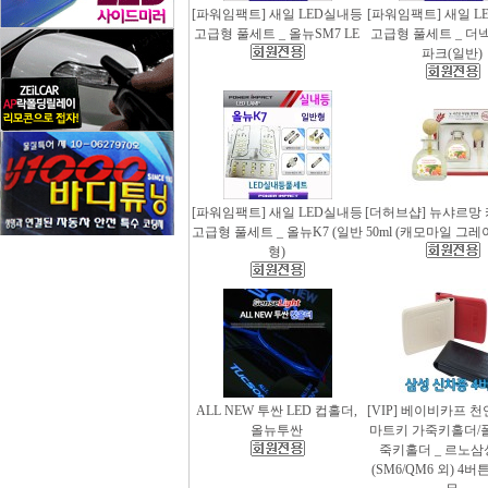
[파워임팩트] 새일 LED실내등
[파워임팩트] 새일 L
고급형 풀세트 _ 올뉴SM7 LE
고급형 풀세트 _ 더
파크(일반)
[파워임팩트] 새일 LED실내등
[더허브샵] 뉴샤르망
고급형 풀세트 _ 올뉴K7 (일반
50ml (캐모마일 그
형)
ALL NEW 투싼 LED 컵홀더,
[VIP] 베이비카프 
올뉴투싼
마트키 가죽키홀더/
죽키홀더 _ 르노삼
(SM6/QM6 외) 4