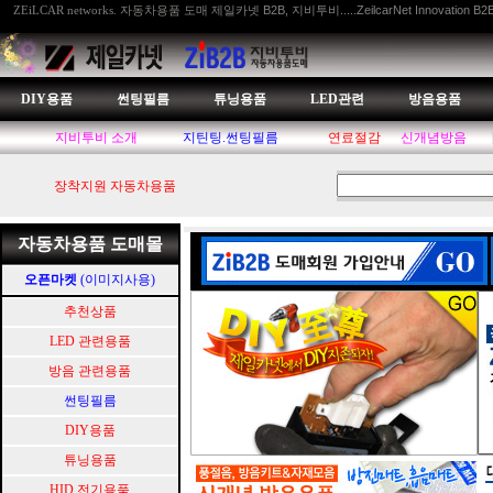
자동차용품 도매 제일카넷 B2B, 지비투비.....ZeilcarNet Innovation B2
ZEiLCAR networks.
DIY용품
썬팅필름
튜닝용품
LED관련
방음용품
지비투비 소개
지틴팅.썬팅필름
연료절감
신개념방음
장착지원 자동차용품
자동차용품 도매몰
오픈마켓
(이미지사용)
추천상품
LED 관련용품
방음 관련용품
썬팅필름
DIY용품
튜닝용품
HID.전기용품