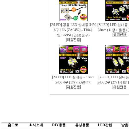
[ZiLED] 공용 LED 실내등 5450
[ZiLED] LED 실내등 
6구 1EA [ZA0452] - T10타
28mm (화장거울등) [
입,BA9S타입(콩전구)
[ZiLED] LED 실내등 - 31mm
[ZiLED] LED 실내등
5450 4구 (1개) [ZA0447]
5450 2구 (2개1세트) [
홈으로
회사소개
DIY용품
튜닝용품
LED관련
방음