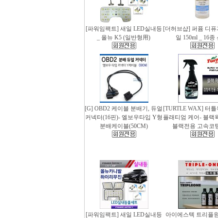
[파워임팩트] 새일 LED실내등
[더허브샵] 퍼퓸 디
_ 올뉴 K5 (일반형用)
일 150ml _ 16
[G] OBD2 케이블 분배기, 듀얼
[TURTLE WAX] 터
커넥터(16핀)- 엘보우타입 Y형
플래티엄 케어- 블랙왁스
분배케이블(50CM)
블랙전용 고속코
[파워임팩트] 새일 LED실내등
아이에스텍 트리플원