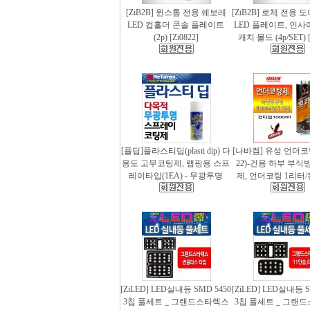
[ZiB2B] 윈스톰 전용 쉐보레
[ZiB2B] 로체 전용 
LED 컵홀더 콘솔 플레이트
LED 플레이트, 인사
(2p) [Zi0822]
캐치 몰드 (4p/SET) [
[플딥]플라스티딥(plasti dip) 다
[나바켐] 유성 언더코
용도 고무코팅제, 랩핑용 스프
22)-건용 하부 부식
레이타입(1EA) - 무광투명
제, 언더코팅 1리터/
[ZiLED] LED실내등 SMD 5450
[ZiLED] LED실내등 S
3칩 풀세트 _ 그랜드스타렉스
3칩 풀세트 _ 그랜