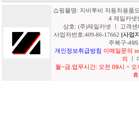
쇼핑몰명: 지비투비 자동차용품도매
4 제일카넷
상호: (주)제일카넷 ㅣ 고객센터: 15
사업자번호:409-86-17662
[사업
주북구-49
개인정보취급방침
이메일문의 zeil
의
ㅣ 
월~금.업무시간: 오전 09시 ~ 오후
휴