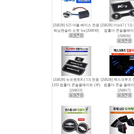
[ZiB2B] S25 더블 베이스 전용
[ZiB2B] 더뉴k7 (`13
워닝캔슬러 소켓 1ea [Zi0830]
컵홀더 콘솔플레이트 
[Zi0826]
[ZiB2B] 뉴쏘렌토R (`13) 전용
[ZiB2B] 맥스크루즈 
LED 컵홀더 콘솔플레이트 (3P)
컵홀더 콘솔 플레이트
[Zi0833]
[Zi0817]