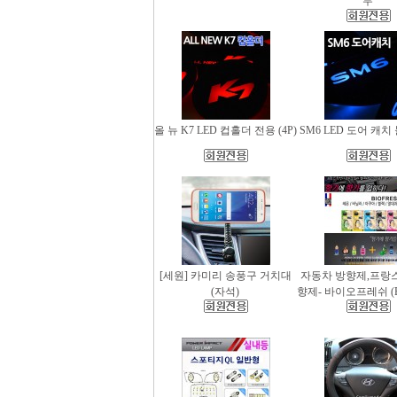
무
올 뉴 K7 LED 컵홀더 전용 (4P)
SM6 LED 도어 캐치 
[세원] 카미리 송풍구 거치대
자동차 방향제,프랑
(자석)
향제- 바이오프레쉬 (Bio