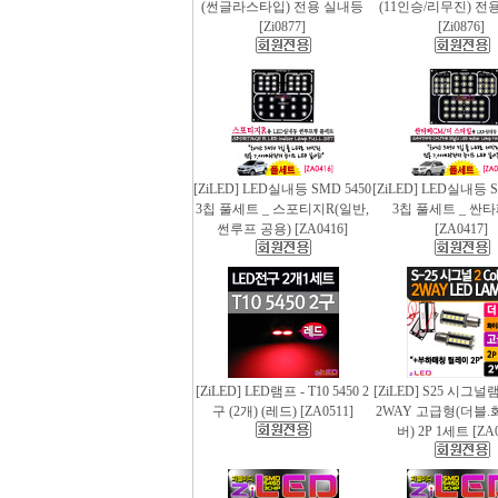
(썬글라스타입) 전용 실내등
(11인승/리무진) 전
[Zi0877]
[Zi0876]
[ZiLED] LED실내등 SMD 5450
[ZiLED] LED실내등 S
3칩 풀세트 _ 스포티지R(일반,
3칩 풀세트 _ 싼
썬루프 공용) [ZA0416]
[ZA0417]
[ZiLED] LED램프 - T10 5450 2
[ZiLED] S25 시그
구 (2개) (레드) [ZA0511]
2WAY 고급형(더블.
버) 2P 1세트 [ZA0