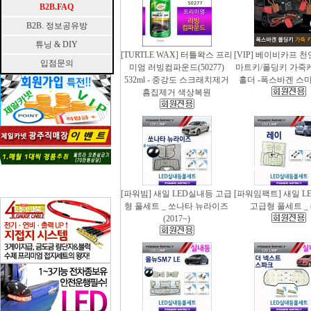
B2B.FAQ
B2B. 정보공유방
튜닝 & DIY
[TURTLE WAX] 터틀왁스 프리
[VIP] 베이비카프 
입점문의
미엄 러빙컴파운드(50277)
마트키/폴딩키 가죽
532ml - 중강도 스크래치제거
홀더 -폭스바겐 스
흠집제거 색상복원
[파워빔] 새일 LED실내등 고급
[파워임팩트] 새일 L
형 풀세트 _ 쏘나타 뉴라이즈
고급형 풀세트 _
(2017~)