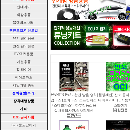
인테리어
외장용품
블랙박스.네비
엔진오일.미션오일
유지.관리용품
안전.편의용품
RV.SUV용품
계절용품
휠.타이어
에어로파츠
제일카넷 총판
정회원방
(특가)
WANJIN PAS - 완진 방음 승차
[웰빙제안] 산소 클
감파스 (쇼바파스+스프링파스
나이져 (OCI) _ 자
장착대행상품
+스테빌파스) - 하부진동소음
소발생기
기 타
실내유입차단,승차감개선
B2B.공지사항
B2B.묻고답하기