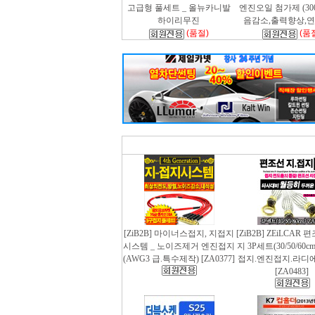
고급형 풀세트 _ 올뉴카니발
엔진오일 첨가제 (300m
하이리무진
음감소,출력향상,
(품절)
(품
[ZiB2B] 마이너스접지, 지접지
[ZiB2B] ZEiLCAR
시스템 _ 노이즈제거 엔진접지
지 3P세트(30/50/60
(AWG3 급.특수제작) [ZA0377]
접지.엔진접지.라디
[ZA0483]