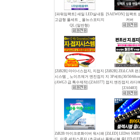
[파워임팩트] 새일 LED실내등
[SAEWON] 임팩트
고급형 풀세트 _ 올뉴스포티지
커버
QL (일반형)
[ZiB2B] 마이너스접지, 지접지
[ZiB2B] ZEiLCAR
시스템 _ 노이즈제거 엔진접지
지 3P세트(30/50/60
(AWG3 급.특수제작) [ZA0377]
접지.엔진접지.라디
[ZA0483]
ZiB2B 마이크로화이버 워시패
[ZiLED] LED바 SMD
드, 이중 세차스폰지 (초극세사
플렉시블 줄LED (LED