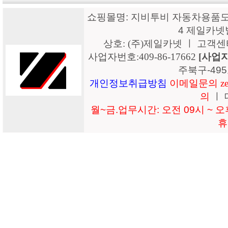
쇼핑몰명: 지비투비 자동차용품도매
4 제일카넷
상호: (주)제일카넷 ㅣ 고객센터: 15
사업자번호:409-86-17662
[사업
주북구-49
개인정보취급방침
이메일문의 zeil
의
ㅣ 
월~금.업무시간: 오전 09시 ~ 오후
휴