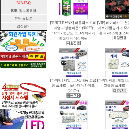
B2B.FAQ
B2B. 정보공유방
튜닝 & DIY
[TURTLE WAX] 터틀왁스 프리
[VIP] 베이비카프 
입점문의
미엄 러빙컴파운드(50277)
마트키/폴딩키 가죽
532ml - 중강도 스크래치제거
홀더 -폭스바겐 스
흠집제거 색상복원
[파워빔] 새일 LED실내등 고급
[파워임팩트] 새일 L
형 풀세트 _ 쏘나타 뉴라이즈
고급형 풀세트 _
(2017~)