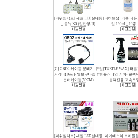
[파워임팩트] 새일 LED실내등
[더허브샵] 퍼퓸 디
_ 올뉴 K5 (일반형用)
일 150ml _ 16
[G] OBD2 케이블 분배기, 듀얼
[TURTLE WAX] 터
커넥터(16핀)- 엘보우타입 Y형
플래티엄 케어- 블랙왁스
분배케이블(50CM)
블랙전용 고속코
[파워임팩트] 새일 LED실내등
아이에스텍 트리플원