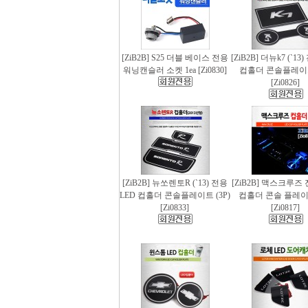
[ZiB2B] S25 더블 베이스 전용
[ZiB2B] 더뉴k7 (`13
워닝캔슬러 소켓 1ea [Zi0830]
컵홀더 콘솔플레이트 
[Zi0826]
[ZiB2B] 뉴쏘렌토R (`13) 전용
[ZiB2B] 맥스크루즈 
LED 컵홀더 콘솔플레이트 (3P)
컵홀더 콘솔 플레이트
[Zi0833]
[Zi0817]