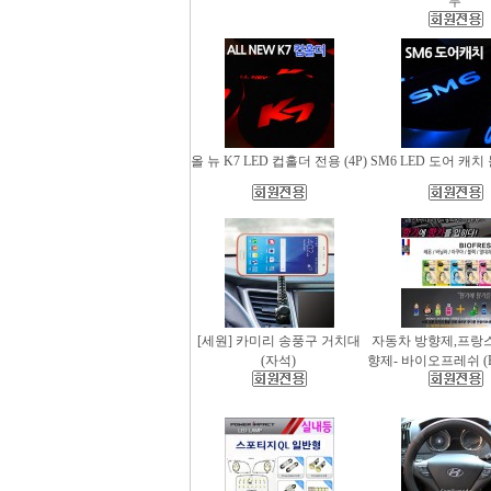
무
올 뉴 K7 LED 컵홀더 전용 (4P)
SM6 LED 도어 캐치 
[세원] 카미리 송풍구 거치대
자동차 방향제,프랑
(자석)
향제- 바이오프레쉬 (Bio