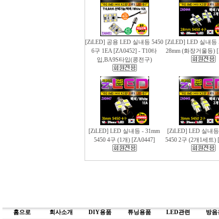
[ZiLED] 공용 LED 실내등 5450
[ZiLED] LED 실내등 
6구 1EA [ZA0452] - T10타
28mm (화장거울등) [
입,BA9S타입(콩전구)
[ZiLED] LED 실내등 - 31mm
[ZiLED] LED 실내등
5450 4구 (1개) [ZA0447]
5450 2구 (2개1세트) [
홈으로
회사소개
DIY용품
튜닝용품
LED관련
방음