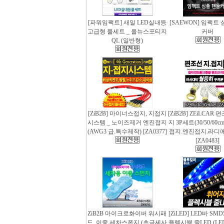
[파워임팩트] 새일 LED실내등
[SAEWON] 임팩트
고급형 풀세트 _ 올뉴스포티지
커버
QL (일반형)
[ZiB2B] 마이너스접지, 지접지
[ZiB2B] ZEiLCAR
시스템 _ 노이즈제거 엔진접지
지 3P세트(30/50/60
(AWG3 급.특수제작) [ZA0377]
접지.엔진접지.라디
[ZA0483]
ZiB2B 마이크로화이버 워시패
[ZiLED] LED바 SMD
드, 이중 세차스폰지 (초극세사
플렉시블 줄LED (LED