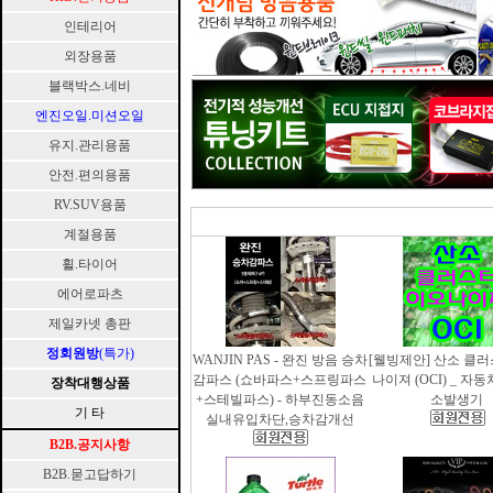
인테리어
외장용품
블랙박스.네비
엔진오일.미션오일
유지.관리용품
안전.편의용품
RV.SUV용품
계절용품
휠.타이어
에어로파츠
제일카넷 총판
정회원방
(특가)
WANJIN PAS - 완진 방음 승차
[웰빙제안] 산소 클
감파스 (쇼바파스+스프링파스
나이져 (OCI) _ 자
장착대행상품
+스테빌파스) - 하부진동소음
소발생기
기 타
실내유입차단,승차감개선
B2B.공지사항
B2B.묻고답하기