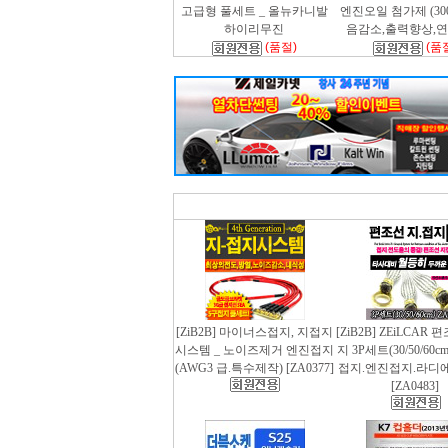
고급형 풀세트 _ 올뉴카니발
엔진오일 첨가제 (300m
하이리무진
음감소,출력향상,
(품절)
(품
[ZiB2B] 마이너스접지, 지접지
[ZiB2B] ZEiLCAR
시스템 _ 노이즈제거 엔진접지
지 3P세트(30/50/60
(AWG3 급.특수제작) [ZA0377]
접지.엔진접지.라디
[ZA0483]