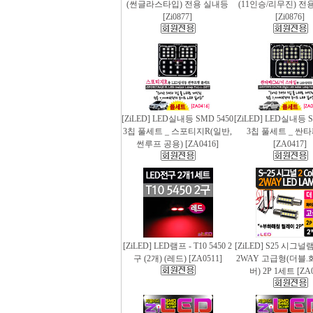
(썬글라스타입) 전용 실내등
(11인승/리무진) 전
[Zi0877]
[Zi0876]
[ZiLED] LED실내등 SMD 5450
[ZiLED] LED실내등 S
3칩 풀세트 _ 스포티지R(일반,
3칩 풀세트 _ 싼
썬루프 공용) [ZA0416]
[ZA0417]
[ZiLED] LED램프 - T10 5450 2
[ZiLED] S25 시그
구 (2개) (레드) [ZA0511]
2WAY 고급형(더블.
버) 2P 1세트 [ZA0