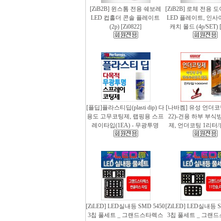
[ZiB2B] 윈스톰 전용 쉐보레
[ZiB2B] 로체 전용 
LED 컵홀더 콘솔 플레이트
LED 플레이트, 인사
(2p) [Zi0822]
캐치 몰드 (4p/SET) [
[플딥]플라스티딥(plasti dip) 다
[나바켐] 유성 언더코
용도 고무코팅제, 랩핑용 스프
22)-건용 하부 부식
레이타입(1EA) - 무광투명
제, 언더코팅 1리터/
[ZiLED] LED실내등 SMD 5450
[ZiLED] LED실내등 S
3칩 풀세트 _ 그랜드스타렉스
3칩 풀세트 _ 그랜