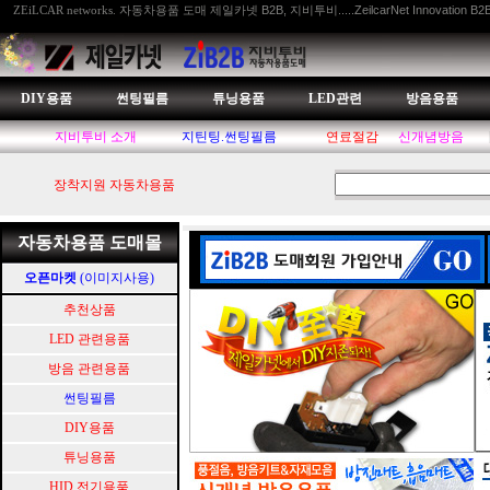
자동차용품 도매 제일카넷 B2B, 지비투비.....ZeilcarNet Innovation B2
ZEiLCAR networks.
DIY용품
썬팅필름
튜닝용품
LED관련
방음용품
지비투비 소개
지틴팅.썬팅필름
연료절감
신개념방음
장착지원 자동차용품
자동차용품 도매몰
오픈마켓
(이미지사용)
추천상품
LED 관련용품
방음 관련용품
썬팅필름
DIY용품
튜닝용품
HID.전기용품