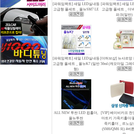
[파워임팩트] 새일 LED실내등
[파워임팩트] 새일 L
고급형 풀세트 _ 올뉴SM7 LE
고급형 풀세트 _ 더
파크(일반)
[파워임팩트] 새일 LED실내등
[더허브샵] 뉴샤르망
고급형 풀세트 _ 올뉴K7 (일반
50ml (캐모마일 그
형)
ALL NEW 투싼 LED 컵홀더,
[VIP] 베이비카프 
올뉴투싼
마트키 가죽키홀더/
죽키홀더 _ 르노삼
(SM6/QM6 외) 4