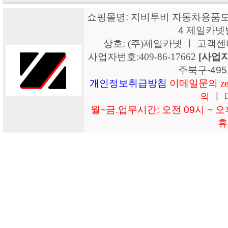
쇼핑몰명: 지비투비 자동차용품도매
4 제일카넷
상호: (주)제일카넷 ㅣ 고객센터: 15
사업자번호:409-86-17662
[사업
주북구-49
개인정보취급방침
이메일문의 zeil
의
ㅣ 
월~금.업무시간: 오전 09시 ~ 오후
휴