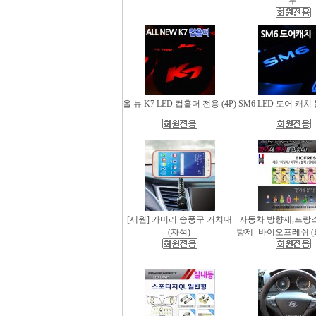
무
올 뉴 K7 LED 컵홀더 전용 (4P)
SM6 LED 도어 캐치 
[세원] 카미리 송풍구 거치대
자동차 방향제,프랑
(자석)
향제- 바이오프레쉬 (Bio