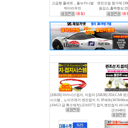
고급형 풀세트 _ 올뉴카니발
엔진오일 첨가제 (300m
하이리무진
음감소,출력향상,
(품절)
(품
[ZiB2B] 마이너스접지, 지접지
[ZiB2B] ZEiLCAR
시스템 _ 노이즈제거 엔진접지
지 3P세트(30/50/60
(AWG3 급.특수제작) [ZA0377]
접지.엔진접지.라디
[ZA0483]