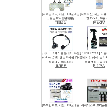
[파워임팩트] 새일 LED실내등
[더허브샵] 퍼퓸 디
_ 올뉴 K5 (일반형用)
일 150ml _ 16
[G] OBD2 케이블 분배기, 듀얼
[TURTLE WAX] 터
커넥터(16핀)- 엘보우타입 Y형
플래티엄 케어- 블랙왁스
분배케이블(50CM)
블랙전용 고속코
[파워임팩트] 새일 LED실내등
아이에스텍 트리플원