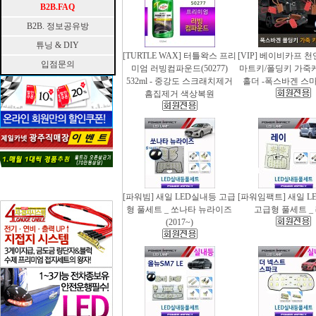
B2B.FAQ
B2B. 정보공유방
튜닝 & DIY
[TURTLE WAX] 터틀왁스 프리
[VIP] 베이비카프 
입점문의
미엄 러빙컴파운드(50277)
마트키/폴딩키 가죽
532ml - 중강도 스크래치제거
홀더 -폭스바겐 스
흠집제거 색상복원
[파워빔] 새일 LED실내등 고급
[파워임팩트] 새일 L
형 풀세트 _ 쏘나타 뉴라이즈
고급형 풀세트 _
(2017~)