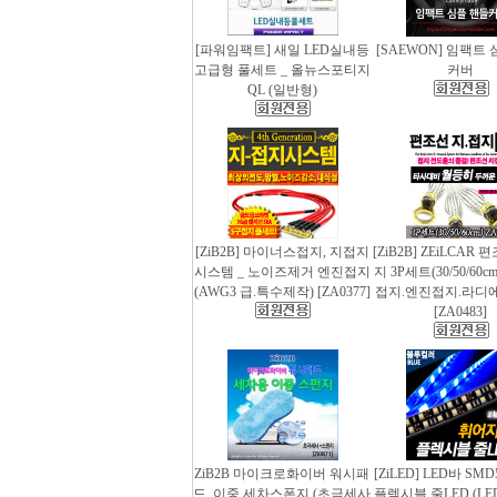
[파워임팩트] 새일 LED실내등
[SAEWON] 임팩트
고급형 풀세트 _ 올뉴스포티지
커버
QL (일반형)
[ZiB2B] 마이너스접지, 지접지
[ZiB2B] ZEiLCAR
시스템 _ 노이즈제거 엔진접지
지 3P세트(30/50/60
(AWG3 급.특수제작) [ZA0377]
접지.엔진접지.라디
[ZA0483]
ZiB2B 마이크로화이버 워시패
[ZiLED] LED바 SMD
드, 이중 세차스폰지 (초극세사
플렉시블 줄LED (LED