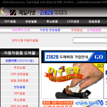
자동차용품 도매 제일카넷 B2B, 지비투비.....ZeilcarNet Innovation B2
ZEiLCAR networks.
DIY용품
썬팅필름
튜닝용품
LED관련
방음용품
지비투비 소개
지틴팅.썬팅필름
연료절감
신개념방음
장착지원 자동차용품
자동차용품 도매몰
오픈마켓
(이미지사용)
추천상품
LED 관련용품
방음 관련용품
썬팅필름
DIY용품
튜닝용품
HID.전기용품