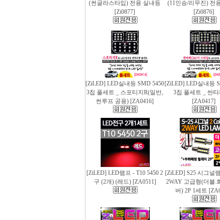
(썬글라스타입) 전용 실내등
(11인승/리무진) 전
[Zi0877]
[Zi0876]
[ZiLED] LED실내등 SMD 5450
[ZiLED] LED실내등 S
3칩 풀세트 _ 스포티지R(일반,
3칩 풀세트 _ 싼
썬루프 공용) [ZA0416]
[ZA0417]
[ZiLED] LED램프 - T10 5450 2
[ZiLED] S25 시그
구 (2개) (레드) [ZA0511]
2WAY 고급형(더블.
버) 2P 1세트 [ZA0