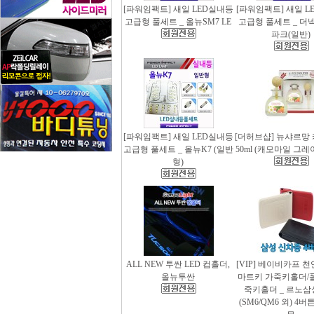
[파워임팩트] 새일 LED실내등
[파워임팩트] 새일 L
고급형 풀세트 _ 올뉴SM7 LE
고급형 풀세트 _ 더
파크(일반)
[파워임팩트] 새일 LED실내등
[더허브샵] 뉴샤르망
고급형 풀세트 _ 올뉴K7 (일반
50ml (캐모마일 그
형)
ALL NEW 투싼 LED 컵홀더,
[VIP] 베이비카프 
올뉴투싼
마트키 가죽키홀더/
죽키홀더 _ 르노삼
(SM6/QM6 외) 4