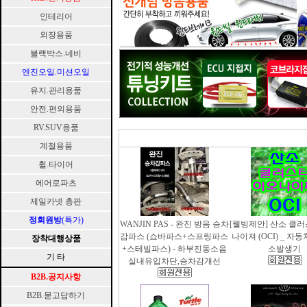
인테리어
외장용품
블랙박스.네비
엔진오일.미션오일
유지.관리용품
안전.편의용품
RV.SUV용품
계절용품
휠.타이어
에어로파츠
제일카넷 총판
정회원방
(특가)
WANJIN PAS - 완진 방음 승차
[웰빙제안] 산소 클
감파스 (쇼바파스+스프링파스
나이져 (OCI) _ 자
장착대행상품
+스테빌파스) - 하부진동소음
소발생기
기 타
실내유입차단,승차감개선
B2B.공지사항
B2B.묻고답하기