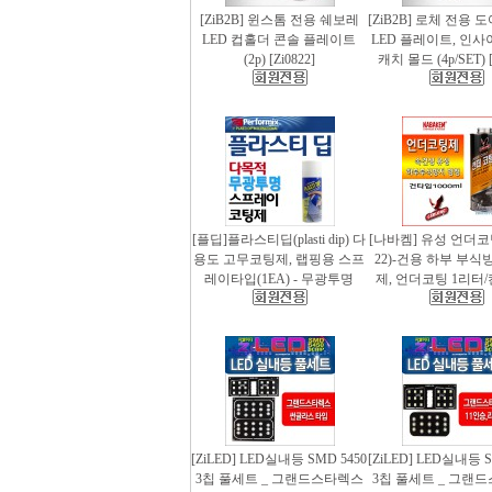
[ZiB2B] 윈스톰 전용 쉐보레
[ZiB2B] 로체 전용 
LED 컵홀더 콘솔 플레이트
LED 플레이트, 인사
(2p) [Zi0822]
캐치 몰드 (4p/SET) [
[플딥]플라스티딥(plasti dip) 다
[나바켐] 유성 언더코
용도 고무코팅제, 랩핑용 스프
22)-건용 하부 부식
레이타입(1EA) - 무광투명
제, 언더코팅 1리터/
[ZiLED] LED실내등 SMD 5450
[ZiLED] LED실내등 S
3칩 풀세트 _ 그랜드스타렉스
3칩 풀세트 _ 그랜