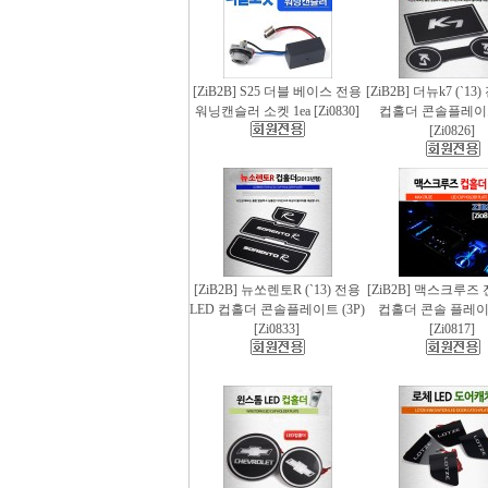
[ZiB2B] S25 더블 베이스 전용
[ZiB2B] 더뉴k7 (`13
워닝캔슬러 소켓 1ea [Zi0830]
컵홀더 콘솔플레이트 
[Zi0826]
[ZiB2B] 뉴쏘렌토R (`13) 전용
[ZiB2B] 맥스크루즈 
LED 컵홀더 콘솔플레이트 (3P)
컵홀더 콘솔 플레이트
[Zi0833]
[Zi0817]