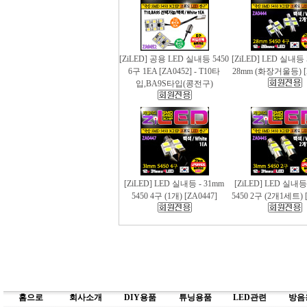
[ZiLED] 공용 LED 실내등 5450
[ZiLED] LED 실내등 
6구 1EA [ZA0452] - T10타
28mm (화장거울등) [
입,BA9S타입(콩전구)
[ZiLED] LED 실내등 - 31mm
[ZiLED] LED 실내등
5450 4구 (1개) [ZA0447]
5450 2구 (2개1세트) [
홈으로
회사소개
DIY용품
튜닝용품
LED관련
방음