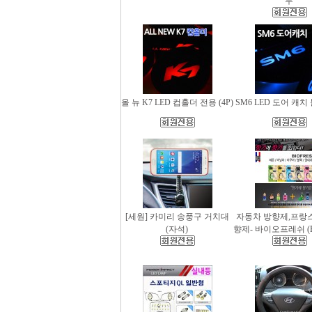
무
올 뉴 K7 LED 컵홀더 전용 (4P)
SM6 LED 도어 캐치 
[세원] 카미리 송풍구 거치대
자동차 방향제,프랑
(자석)
향제- 바이오프레쉬 (Bio