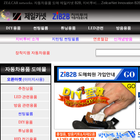
자동차용품 도매 제일카넷 B2B, 지비투비.....ZeilcarNet Innovation B2
ZEiLCAR networks.
DIY용품
썬팅필름
튜닝용품
LED관련
방음용품
지비투비 소개
지틴팅.썬팅필름
연료절감
신개념방음
장착지원 자동차용품
자동차용품 도매몰
오픈마켓
(이미지사용)
추천상품
LED 관련용품
방음 관련용품
썬팅필름
DIY용품
튜닝용품
HID.전기용품