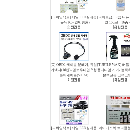
[파워임팩트] 새일 LED실내등
[더허브샵] 퍼퓸 디
_ 올뉴 K5 (일반형用)
일 150ml _ 16
[G] OBD2 케이블 분배기, 듀얼
[TURTLE WAX] 터
커넥터(16핀)- 엘보우타입 Y형
플래티엄 케어- 블랙왁스
분배케이블(50CM)
블랙전용 고속코
[파워임팩트] 새일 LED실내등
아이에스텍 트리플원