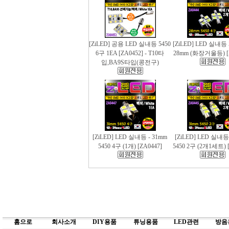
[ZiLED] 공용 LED 실내등 5450
[ZiLED] LED 실내등 
6구 1EA [ZA0452] - T10타
28mm (화장거울등) [
입,BA9S타입(콩전구)
[ZiLED] LED 실내등 - 31mm
[ZiLED] LED 실내등
5450 4구 (1개) [ZA0447]
5450 2구 (2개1세트) [
홈으로
회사소개
DIY용품
튜닝용품
LED관련
방음