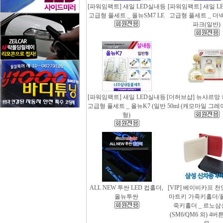
[파워임팩트] 새일 LED실내등
[파워임팩트] 새일 L
고급형 풀세트 _ 올뉴SM7 LE
고급형 풀세트 _ 더
파크(일반)
[파워임팩트] 새일 LED실내등
[더허브샵] 뉴샤르망
고급형 풀세트 _ 올뉴K7 (일반
50ml (캐모마일 그
형)
ALL NEW 투싼 LED 컵홀더,
[VIP] 베이비카프 
올뉴투싼
마트키 가죽키홀더/
죽키홀더 _ 르노삼
(SM6/QM6 외) 4