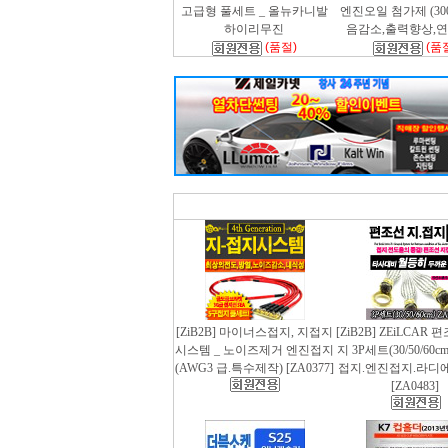
고급형 풀세트 _ 올뉴카니발
엔진오일 첨가제 (300m
하이리무진
음감소,출력향상,
(품절)
(품
[ZiB2B] 마이너스접지, 지접지
[ZiB2B] ZEiLCAR
시스템 _ 노이즈제거 엔진접지
지 3P세트(30/50/60
(AWG3 급.특수제작) [ZA0377]
접지.엔진접지.라디
[ZA0483]