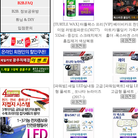
B2B.FAQ
B2B. 정보공유방
튜닝 & DIY
[TURTLE WAX] 터틀왁스 프리
[VIP] 베이비카프 
입점문의
미엄 러빙컴파운드(50277)
마트키/폴딩키 가죽
532ml - 중강도 스크래치제거
홀더 -폭스바겐 스
흠집제거 색상복원
[파워빔] 새일 LED실내등 고급
[파워임팩트] 새일 L
형 풀세트 _ 쏘나타 뉴라이즈
고급형 풀세트 _
(2017~)