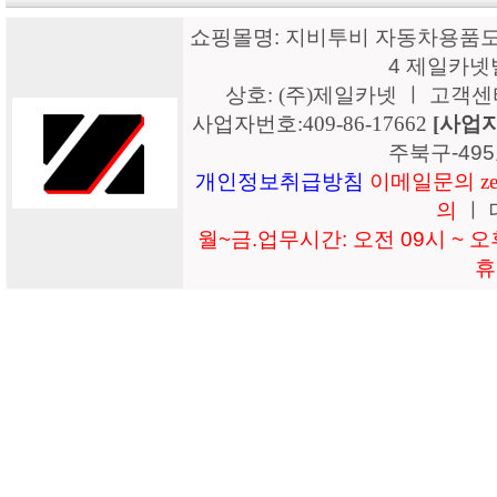
쇼핑몰명: 지비투비 자동차용품도매
4 제일카넷
상호: (주)제일카넷 ㅣ 고객센터: 15
사업자번호:409-86-17662
[사업
주북구-49
개인정보취급방침
이메일문의 zeil
의
ㅣ 
월~금.업무시간: 오전 09시 ~ 오후
휴