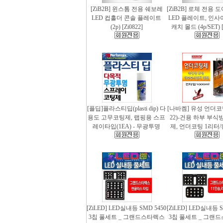
[ZiB2B] 윈스톰 전용 쉐보레
[ZiB2B] 로체 전용 
LED 컵홀더 콘솔 플레이트
LED 플레이트, 인사
(2p) [Zi0822]
캐치 몰드 (4p/SET) [
[플딥]플라스티딥(plasti dip) 다
[나바켐] 유성 언더코
용도 고무코팅제, 랩핑용 스프
22)-건용 하부 부식
레이타입(1EA) - 무광투명
제, 언더코팅 1리터/
[ZiLED] LED실내등 SMD 5450
[ZiLED] LED실내등 S
3칩 풀세트 _ 그랜드스타렉스
3칩 풀세트 _ 그랜