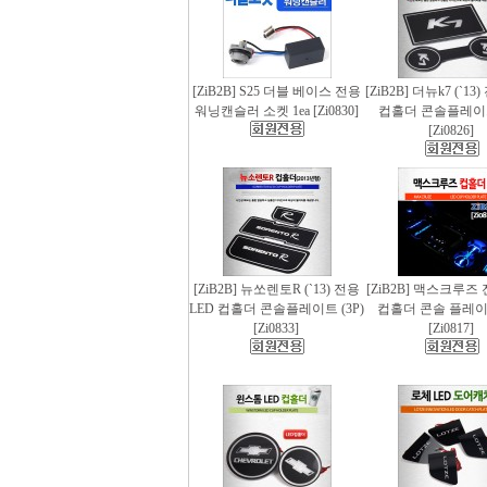
[ZiB2B] S25 더블 베이스 전용
[ZiB2B] 더뉴k7 (`13
워닝캔슬러 소켓 1ea [Zi0830]
컵홀더 콘솔플레이트 
[Zi0826]
[ZiB2B] 뉴쏘렌토R (`13) 전용
[ZiB2B] 맥스크루즈 
LED 컵홀더 콘솔플레이트 (3P)
컵홀더 콘솔 플레이트
[Zi0833]
[Zi0817]