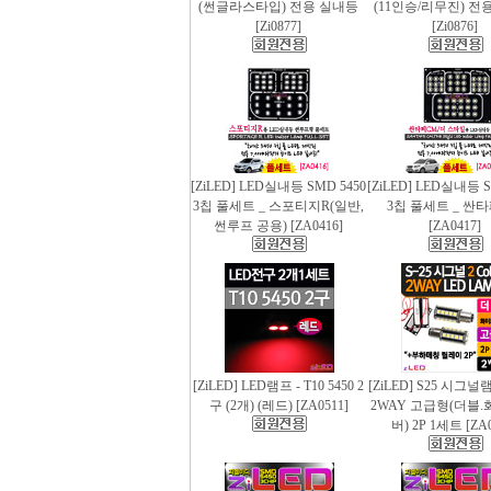
(썬글라스타입) 전용 실내등
(11인승/리무진) 전
[Zi0877]
[Zi0876]
[ZiLED] LED실내등 SMD 5450
[ZiLED] LED실내등 S
3칩 풀세트 _ 스포티지R(일반,
3칩 풀세트 _ 싼
썬루프 공용) [ZA0416]
[ZA0417]
[ZiLED] LED램프 - T10 5450 2
[ZiLED] S25 시그
구 (2개) (레드) [ZA0511]
2WAY 고급형(더블.
버) 2P 1세트 [ZA0