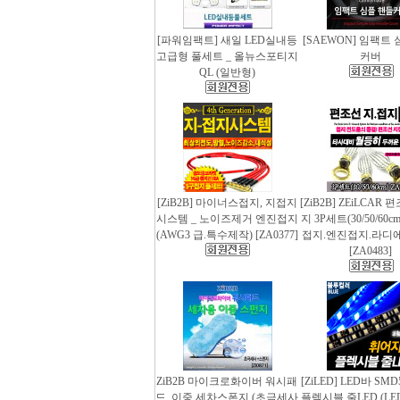
[파워임팩트] 새일 LED실내등
[SAEWON] 임팩트
고급형 풀세트 _ 올뉴스포티지
커버
QL (일반형)
[ZiB2B] 마이너스접지, 지접지
[ZiB2B] ZEiLCAR
시스템 _ 노이즈제거 엔진접지
지 3P세트(30/50/60
(AWG3 급.특수제작) [ZA0377]
접지.엔진접지.라디
[ZA0483]
ZiB2B 마이크로화이버 워시패
[ZiLED] LED바 SMD
드, 이중 세차스폰지 (초극세사
플렉시블 줄LED (LED