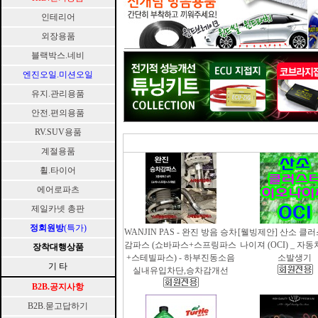
인테리어
외장용품
블랙박스.네비
엔진오일.미션오일
유지.관리용품
안전.편의용품
RV.SUV용품
계절용품
휠.타이어
에어로파츠
제일카넷 총판
정회원방
(특가)
WANJIN PAS - 완진 방음 승차
[웰빙제안] 산소 클
감파스 (쇼바파스+스프링파스
나이져 (OCI) _ 자
장착대행상품
+스테빌파스) - 하부진동소음
소발생기
기 타
실내유입차단,승차감개선
B2B.공지사항
B2B.묻고답하기