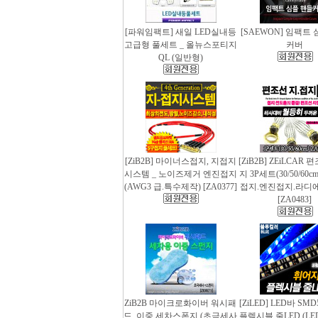
[파워임팩트] 새일 LED실내등
[SAEWON] 임팩트
고급형 풀세트 _ 올뉴스포티지
커버
QL (일반형)
[ZiB2B] 마이너스접지, 지접지
[ZiB2B] ZEiLCAR
시스템 _ 노이즈제거 엔진접지
지 3P세트(30/50/60
(AWG3 급.특수제작) [ZA0377]
접지.엔진접지.라디
[ZA0483]
ZiB2B 마이크로화이버 워시패
[ZiLED] LED바 SMD
드, 이중 세차스폰지 (초극세사
플렉시블 줄LED (LED