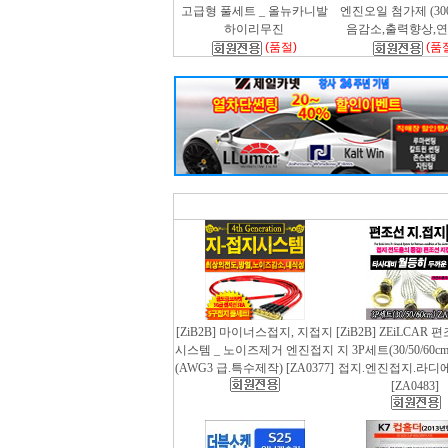
고급형 풀세트 _ 올뉴카니발
엔진오일 첨가제 (300m
하이리무진
음감소,출력향상,
(품절)
(품
[ZiB2B] 마이너스접지, 지접지
[ZiB2B] ZEiLCAR
시스템 _ 노이즈제거 엔진접지
지 3P세트(30/50/60
(AWG3 급.특수제작) [ZA0377]
접지.엔진접지.라디
[ZA0483]