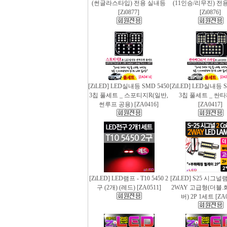
(썬글라스타입) 전용 실내등
(11인승/리무진) 전
[Zi0877]
[Zi0876]
[ZiLED] LED실내등 SMD 5450
[ZiLED] LED실내등 S
3칩 풀세트 _ 스포티지R(일반,
3칩 풀세트 _ 싼
썬루프 공용) [ZA0416]
[ZA0417]
[ZiLED] LED램프 - T10 5450 2
[ZiLED] S25 시그
구 (2개) (레드) [ZA0511]
2WAY 고급형(더블.
버) 2P 1세트 [ZA0