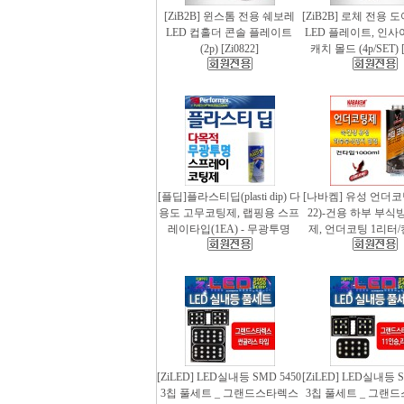
[ZiB2B] 윈스톰 전용 쉐보레
[ZiB2B] 로체 전용 
LED 컵홀더 콘솔 플레이트
LED 플레이트, 인사
(2p) [Zi0822]
캐치 몰드 (4p/SET) [
[플딥]플라스티딥(plasti dip) 다
[나바켐] 유성 언더코
용도 고무코팅제, 랩핑용 스프
22)-건용 하부 부식
레이타입(1EA) - 무광투명
제, 언더코팅 1리터/
[ZiLED] LED실내등 SMD 5450
[ZiLED] LED실내등 S
3칩 풀세트 _ 그랜드스타렉스
3칩 풀세트 _ 그랜