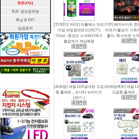
B2B.FAQ
B2B. 정보공유방
튜닝 & DIY
[TURTLE WAX] 터틀왁스 프리
[VIP] 베이비카프 
입점문의
미엄 러빙컴파운드(50277)
마트키/폴딩키 가죽
532ml - 중강도 스크래치제거
홀더 -폭스바겐 스
흠집제거 색상복원
[파워빔] 새일 LED실내등 고급
[파워임팩트] 새일 L
형 풀세트 _ 쏘나타 뉴라이즈
고급형 풀세트 _
(2017~)