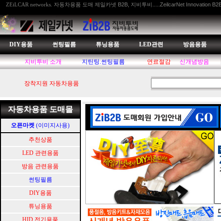
자동차용품 도매 제일카넷 B2B, 지비투비.....ZeilcarNet Innovation B2
ZEiLCAR networks.
DIY용품
썬팅필름
튜닝용품
LED관련
방음용품
지비투비 소개
지틴팅.썬팅필름
연료절감
신개념방음
장착지원 자동차용품
자동차용품 도매몰
오픈마켓
(이미지사용)
추천상품
LED 관련용품
방음 관련용품
썬팅필름
DIY용품
튜닝용품
HID.전기용품