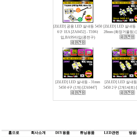
[ZiLED] 공용 LED 실내등 5450
[ZiLED] LED 실내등 
6구 1EA [ZA0452] - T10타
28mm (화장거울등) [
입,BA9S타입(콩전구)
[ZiLED] LED 실내등 - 31mm
[ZiLED] LED 실내등
5450 4구 (1개) [ZA0447]
5450 2구 (2개1세트) [
홈으로
회사소개
DIY용품
튜닝용품
LED관련
방음