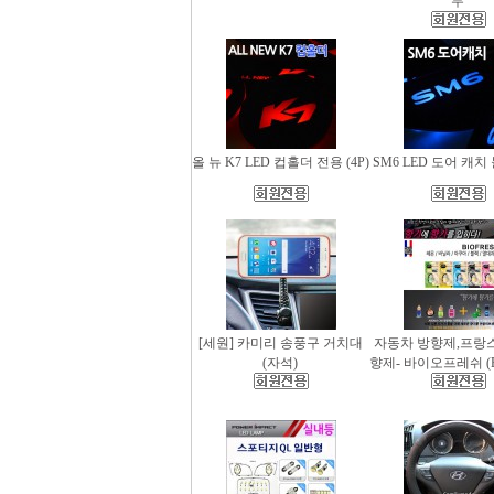
무
올 뉴 K7 LED 컵홀더 전용 (4P)
SM6 LED 도어 캐치 
[세원] 카미리 송풍구 거치대
자동차 방향제,프랑
(자석)
향제- 바이오프레쉬 (Bio