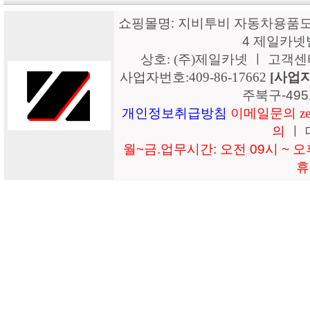
쇼핑몰명: 지비투비 자동차용품도매
4 제일카넷
상호: (주)제일카넷 ㅣ 고객센터: 15
사업자번호:409-86-17662
[사업
주북구-49
개인정보취급방침
이메일문의 zeil
의
ㅣ 
월~금.업무시간: 오전 09시 ~ 오후
휴