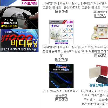
[파워임팩트] 새일 LED실내등
[파워임팩트] 새일 L
고급형 풀세트 _ 올뉴SM7 LE
고급형 풀세트 _ 더
파크(일반)
[파워임팩트] 새일 LED실내등
[더허브샵] 뉴샤르망
고급형 풀세트 _ 올뉴K7 (일반
50ml (캐모마일 그
형)
ALL NEW 투싼 LED 컵홀더,
[VIP] 베이비카프 
올뉴투싼
마트키 가죽키홀더/
죽키홀더 _ 르노삼
(SM6/QM6 외) 4