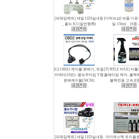
[파워임팩트] 새일 LED실내등
[더허브샵] 퍼퓸 디
_ 올뉴 K5 (일반형用)
일 150ml _ 16
[G] OBD2 케이블 분배기, 듀얼
[TURTLE WAX] 터
커넥터(16핀)- 엘보우타입 Y형
플래티엄 케어- 블랙왁스
분배케이블(50CM)
블랙전용 고속코
[파워임팩트] 새일 LED실내등
아이에스텍 트리플원