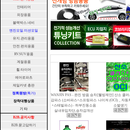
인테리어
외장용품
블랙박스.네비
엔진오일.미션오일
유지.관리용품
안전.편의용품
RV.SUV용품
계절용품
휠.타이어
에어로파츠
제일카넷 총판
정회원방
(특가)
WANJIN PAS - 완진 방음 승차
[웰빙제안] 산소 클
감파스 (쇼바파스+스프링파스
나이져 (OCI) _ 자
장착대행상품
+스테빌파스) - 하부진동소음
소발생기
기 타
실내유입차단,승차감개선
B2B.공지사항
B2B.묻고답하기