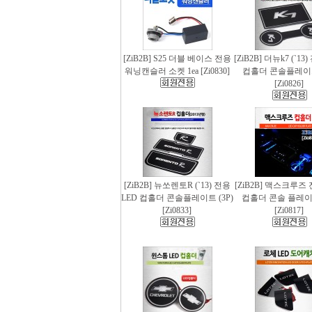
[ZiB2B] S25 더블 베이스 전용
[ZiB2B] 더뉴k7 (`13
워닝캔슬러 소켓 1ea [Zi0830]
컵홀더 콘솔플레이트 
[Zi0826]
[ZiB2B] 뉴쏘렌토R (`13) 전용
[ZiB2B] 맥스크루즈 
LED 컵홀더 콘솔플레이트 (3P)
컵홀더 콘솔 플레이트
[Zi0833]
[Zi0817]