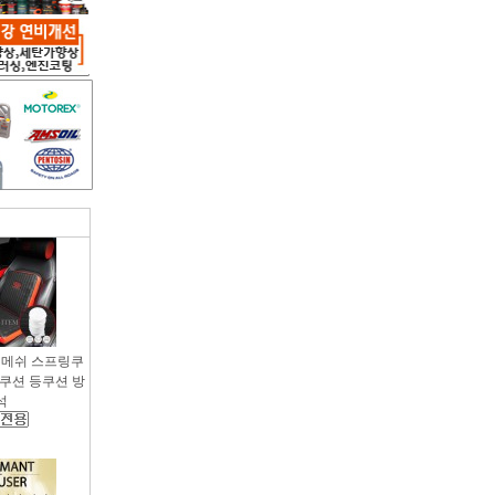
용 메쉬 스프링쿠
팔쿠션 등쿠션 방
석