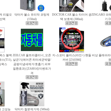
퓨져 리필오
닥터카 불소 유리막 코팅제
DOCTOR CAR 불소 타이어 광
ZINGARO 
종 선택
(150ml)
택 보호제 (300ml)
기 D
틀왁스 블랙
ZEILCAR 울트라클리너_오존
지-스포티 플러스(라인+) 핸들
비상 플래쉬라이
(T11),
살균기(에어콘.히터세균박멸/
커버 [ZA0366]
팅왁스
곰팡이냄새제거/호흡기.피부
질환효과) [ZA0014]/이벤트가
격
 고성능
닥터카 철분제거제 (500ml)