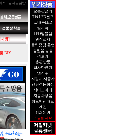
제조
공지알림란
오존살균기
T10 LED전구
실내등LED
전문장착점
릴레이
LED엠블렘
지사항]
엔진접지
출력증강.튠업
풍절음 방음
 DIY
경보기
총판상품
열차단썬팅
냉각수
지접지 시공가
엔진성능향상
사이드미러
자동차방음
황토방진매트
레진
정회원방
쇼핑몰 제작