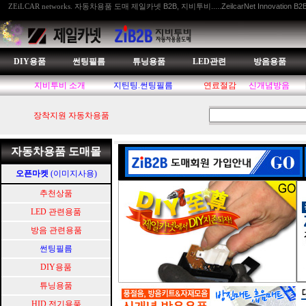
자동차용품 도매 제일카넷 B2B, 지비투비.....ZeilcarNet Innovation B2
ZEiLCAR networks.
DIY용품
썬팅필름
튜닝용품
LED관련
방음용품
지비투비 소개
지틴팅.썬팅필름
연료절감
신개념방음
장착지원 자동차용품
자동차용품 도매몰
오픈마켓
(이미지사용)
추천상품
LED 관련용품
방음 관련용품
썬팅필름
DIY용품
튜닝용품
HID.전기용품