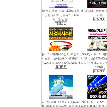
[파워임팩트] 새일 LED실내등
[SAEWON] 임팩트
고급형 풀세트 _ 올뉴스포티지
커버
QL (일반형)
[ZiB2B] 마이너스접지, 지접지
[ZiB2B] ZEiLCAR
시스템 _ 노이즈제거 엔진접지
지 3P세트(30/50/60
(AWG3 급.특수제작) [ZA0377]
접지.엔진접지.라디
[ZA0483]
ZiB2B 마이크로화이버 워시패
[ZiLED] LED바 SMD
드, 이중 세차스폰지 (초극세사
플렉시블 줄LED (LED