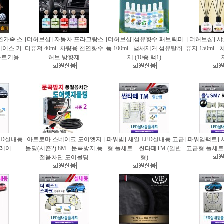
천연가죽 스
[더허브샵] 자동차 프라그랑스
[더허브샵]섬유향수 패브릭퍼
[더허브샵] 
케이스 키
디퓨져 40ml- 차량용 천연향수
퓸 100ml - 냄새제거 섬유탈취
퓨저 150ml 
마트키용
허브 방향제
제 (10종 택1)
ED실내등
아트로마 스네이크 도어엣지
[파워빔] 새일 LED실내등 고급
[파워임팩트] 
 레이
몰딩(시즌2) 8M - 문콕방지,풍
형 풀세트 _ 싼타페TM (일반
고급형 풀세트 
절음차단 도어몰딩
형)