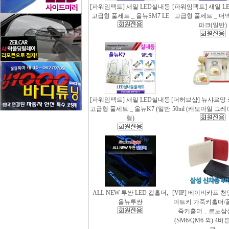
[파워임팩트] 새일 LED실내등
[파워임팩트] 새일 L
고급형 풀세트 _ 올뉴SM7 LE
고급형 풀세트 _ 더
파크(일반)
[파워임팩트] 새일 LED실내등
[더허브샵] 뉴샤르망
고급형 풀세트 _ 올뉴K7 (일반
50ml (캐모마일 그
형)
ALL NEW 투싼 LED 컵홀더,
[VIP] 베이비카프 
올뉴투싼
마트키 가죽키홀더/
죽키홀더 _ 르노삼
(SM6/QM6 외) 4