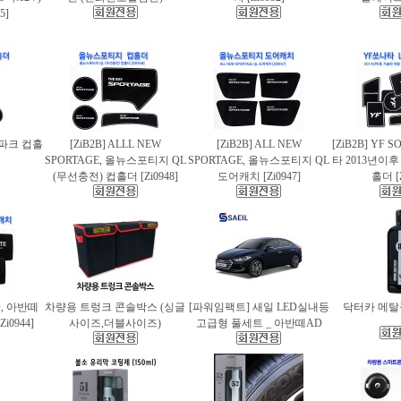
5]
스파크 컵홀
[ZiB2B] ALLL NEW
[ZiB2B] ALL NEW
[ZiB2B] YF 
SPORTAGE, 올뉴스포티지 QL
SPORTAGE, 올뉴스포티지 QL
타 2013년이
(무선충전) 컵홀더 [Zi0948]
도어캐치 [Zi0947]
홀더 [Z
AD, 아반떼
차량용 트렁크 콘솔박스 (싱글
[파워임팩트] 새일 LED실내등
닥터카 메탈폴
i0944]
사이즈,더블사이즈)
고급형 풀세트 _ 아반떼AD