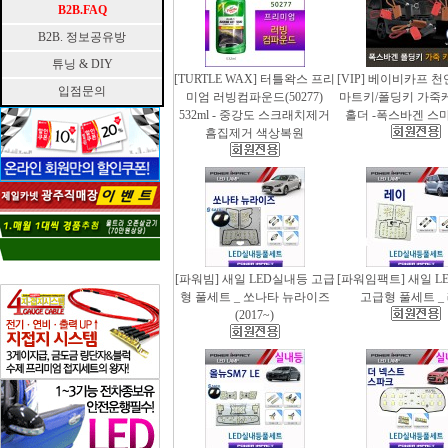
B2B.FAQ
B2B. 정보공유방
튜닝 & DIY
[TURTLE WAX] 터틀왁스 프리
[VIP] 베이비카프 
입점문의
미엄 러빙컴파운드(50277)
마트키/폴딩키 가죽
532ml - 중강도 스크래치제거
홀더 -폭스바겐 스
흠집제거 색상복원
[파워빔] 새일 LED실내등 고급
[파워임팩트] 새일 L
형 풀세트 _ 쏘나타 뉴라이즈
고급형 풀세트 _
(2017~)