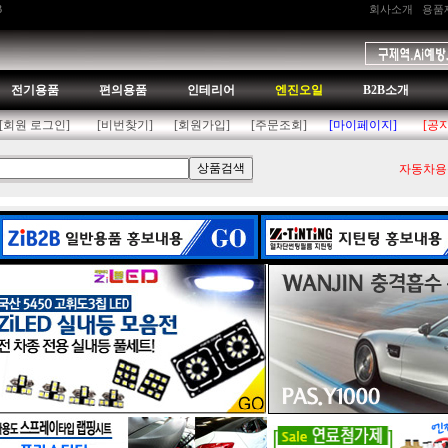
B
회사소개
용품
전기용품
편의용품
인테리어
엔진오일
B2B소개
[회원 로그인]
[비번찾기]
[회원가입]
[주문조회]
[마이페이지]
[공
자동차용품