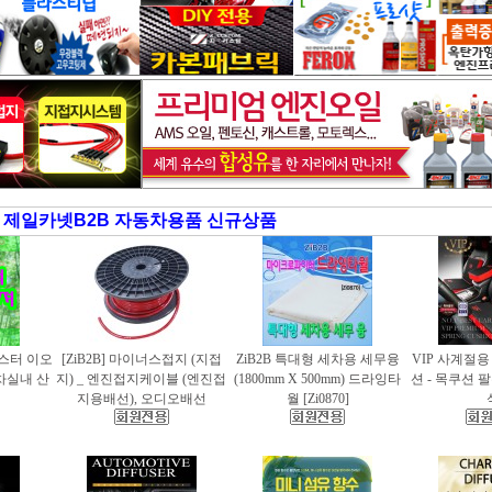
제일카넷B2B 자동차용품 신규상품
러스터 이오
[ZiB2B] 마이너스접지 (지접
ZiB2B 특대형 세차용 세무융
VIP 사계절
동차실내 산
지) _ 엔진접지케이블 (엔진접
(1800mm X 500mm) 드라잉타
션 - 목쿠션 
지용배선), 오디오배선
월 [Zi0870]