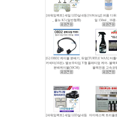
[파워임팩트] 새일 LED실내등
[더허브샵] 퍼퓸 디
_ 올뉴 K5 (일반형用)
일 150ml _ 16
[G] OBD2 케이블 분배기, 듀얼
[TURTLE WAX] 터
커넥터(16핀)- 엘보우타입 Y형
플래티엄 케어- 블랙왁스
분배케이블(50CM)
블랙전용 고속코
[파워임팩트] 새일 LED실내등
아이에스텍 트리플원