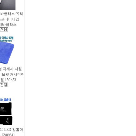
애바글래스 유리
스프레이타입
 / 애바글라스
엄 극세사 타월
 바이올렛 캐시미어
 150×53
 K5 LED 컵홀더
Zi0951]