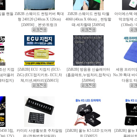
 심플 핸들
ZiB2B 스웨이드 썬팅커버 특대
ZiB2B 스웨이드 썬팅 타월
아이에스텍 
형 240120 (240cm X 120cm)
4060 (40cm X 60cm) _ 썬팅할
막코팅제 
[Zi0956] _ 본넷/트렁크
때.세차할때 [Zi0954]
(130ml)
 편조선 지접
[ZiB2B] ECU 지접지 (ECU-
[ZiB2B] 방음용 신슐레이터
세원 프리미
cm)(머플러
ZiG) (ECU접지키트- ECU,차
(흡음매트,누빔처리,접착식)
No.39 특대
에타접지)
체,미션,배터리)[Zi0615]
[Zi0964]
다용도 타월
5450 3칩,
카미리 사생활보호 주차알림
[ZiB2B] 올뉴 K5 LED 도어캐
[ZiB2B] 올뉴
바.12V)
판 (전화번호알림판)
치 [Zi0952]
플레이트 [