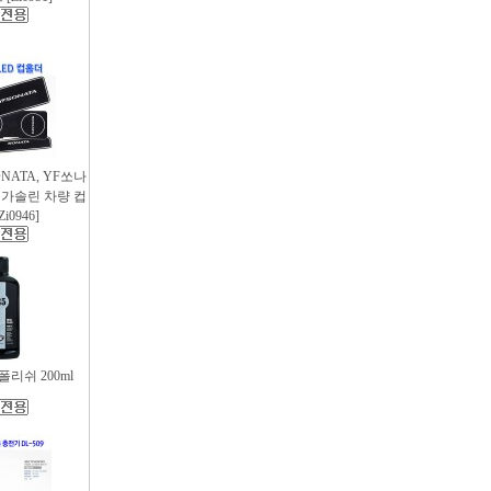
SONATA, YF쏘나
후 가솔린 차량 컵
i0946]
리쉬 200ml