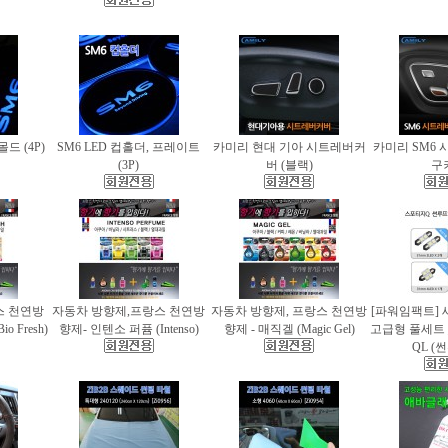
몰드 (4P)
SM6 LED 컵홀더, 프레이트
카미리 현대 기아 시트레버커
카미리 SM6 
(3P)
버 (블랙)
구
스 천연방
자동차 방향제,프랑스 천연방
자동차 방향제, 프랑스 천연방
[파워임팩트] 
 Fresh)
향제- 인텐소 퍼퓸 (Intenso)
향제 - 매직겔 (Magic Gel)
고급형 풀세트
QL (