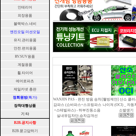
인테리어
외장용품
블랙박스.네비
엔진오일.미션오일
유지.관리용품
안전.편의용품
RV.SUV용품
계절용품
휠.타이어
에어로파츠
제일카넷 총판
정회원방
(특가)
WANJIN PAS - 완진 방음 승차
[웰빙제안] 산소 클
감파스 (쇼바파스+스프링파스
나이져 (OCI) _ 자
장착대행상품
+스테빌파스) - 하부진동소음
소발생기
기 타
실내유입차단,승차감개선
B2B.공지사항
B2B.묻고답하기