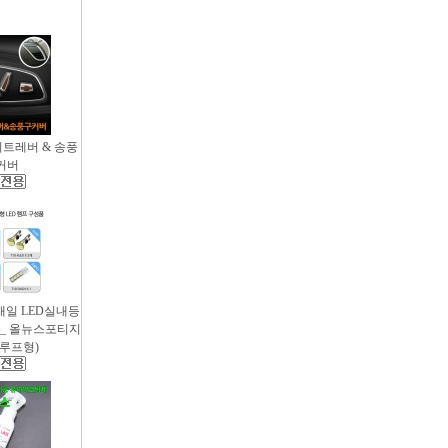
시트레버 & 송풍
커버
새일 LED실내등
 _ 올뉴스포티지
썬루프형)