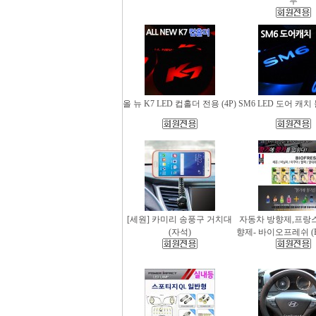
무
올 뉴 K7 LED 컵홀더 전용 (4P)
SM6 LED 도어 캐치 
[세원] 카미리 송풍구 거치대
자동차 방향제,프랑
(자석)
향제- 바이오프레쉬 (Bio