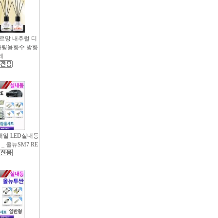
샤르망 내추럴 디
- 차량용향수 방향
제
새일 LED실내등
_ 올뉴SM7 RE