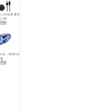
파워 스마트폰 충전
L-509
트 _ WF06 타
원형