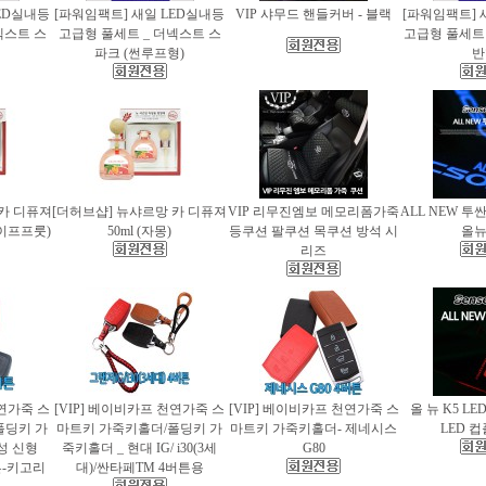
ED실내등
[파워임팩트] 새일 LED실내등
VIP 샤무드 핸들커버 - 블랙
[파워임팩트] 
넥스트 스
고급형 풀세트 _ 더넥스트 스
고급형 풀세트 
파크 (썬루프형)
반
 카 디퓨져
[더허브샵] 뉴샤르망 카 디퓨져
VIP 리무진엠보 메모리폼가죽
ALL NEW 투
레이프프룻)
50ml (자몽)
등쿠션 팔쿠션 목쿠션 방석 시
올
리즈
천연가죽 스
[VIP] 베이비카프 천연가죽 스
[VIP] 베이비카프 천연가죽 스
올 뉴 K5 LE
폴딩키 가
마트키 가죽키홀더/폴딩키 가
마트키 가죽키홀더- 제네시스
LED 
성 신형
죽키홀더 _ 현대 IG/ i30(3세
G80
버튼-키고리
대)/싼타페TM 4버튼용