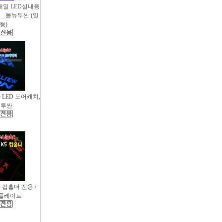
새일 LED실내등
_ 올뉴투싼 (일
형)
싼 LED 도어캐치,
뉴투싼
D 컵홀더 전용 /
컵플레이트