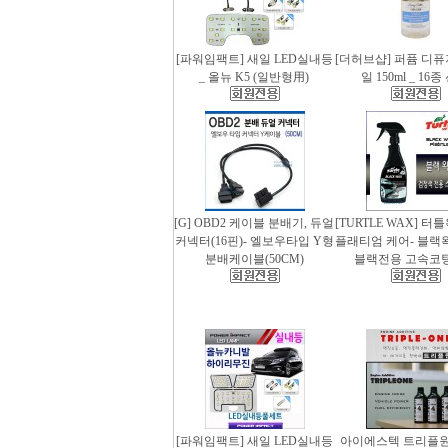
[파워임팩트] 새일 LED실내등
[더허브샵] 퍼퓸 디
_ 올뉴 K5 (일반형用)
일 150ml _ 16
[G] OBD2 케이블 분배기, 듀얼
[TURTLE WAX] 터
커넥터(16핀)- 엘보우타입 Y형
플래티엄 케어- 블랙왁스
분배케이블(50CM)
블랙전용 고속코
[파워임팩트] 새일 LED실내등
아이에스텍 트리플원