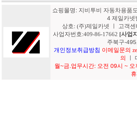
쇼핑몰명: 지비투비 자동차용품도매
4 제일카넷
상호: (주)제일카넷 ㅣ 고객센터: 15
사업자번호:409-86-17662
[사업
주북구-49
개인정보취급방침
이메일문의 zeil
의
ㅣ 
월~금.업무시간: 오전 09시 ~ 오후
휴