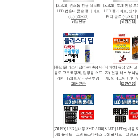
[ZiB2B] 윈스톰 전용 쉐보레
[ZiB2B] 로체 전용 
LED 컵홀더 콘솔 플레이트
LED 플레이트, 인사
(2p) [Zi0822]
캐치 몰드 (4p/SET) [
[플딥]플라스티딥(plasti dip) 다
[나바켐] 유성 언더코
용도 고무코팅제, 랩핑용 스프
22)-건용 하부 부식
레이타입(1EA) - 무광투명
제, 언더코팅 1리터/
[ZiLED] LED실내등 SMD 5450
[ZiLED] LED실내등 S
3칩 풀세트 _ 그랜드스타렉스
3칩 풀세트 _ 그랜