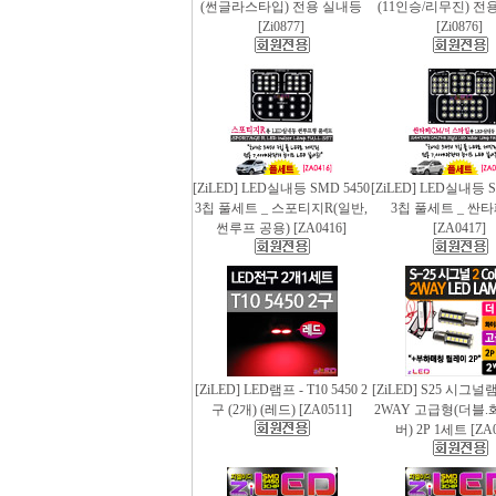
(썬글라스타입) 전용 실내등
(11인승/리무진) 전
[Zi0877]
[Zi0876]
[ZiLED] LED실내등 SMD 5450
[ZiLED] LED실내등 S
3칩 풀세트 _ 스포티지R(일반,
3칩 풀세트 _ 싼
썬루프 공용) [ZA0416]
[ZA0417]
[ZiLED] LED램프 - T10 5450 2
[ZiLED] S25 시그
구 (2개) (레드) [ZA0511]
2WAY 고급형(더블.
버) 2P 1세트 [ZA0