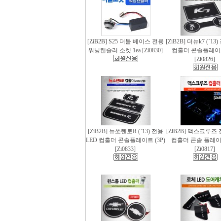
[ZiB2B] S25 더블 베이스 전용
[ZiB2B] 더뉴k7 (`13
워닝캔슬러 소켓 1ea [Zi0830]
컵홀더 콘솔플레이트 
[Zi0826]
[ZiB2B] 뉴쏘렌토R (`13) 전용
[ZiB2B] 맥스크루즈 
LED 컵홀더 콘솔플레이트 (3P)
컵홀더 콘솔 플레이트
[Zi0833]
[Zi0817]