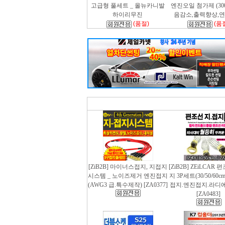
고급형 풀세트 _ 올뉴카니발
엔진오일 첨가제 (300m
하이리무진
음감소,출력향상,
(품절)
(품
[ZiB2B] 마이너스접지, 지접지
[ZiB2B] ZEiLCAR
시스템 _ 노이즈제거 엔진접지
지 3P세트(30/50/60
(AWG3 급.특수제작) [ZA0377]
접지.엔진접지.라디
[ZA0483]