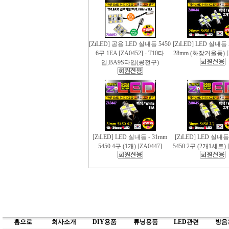
[ZiLED] 공용 LED 실내등 5450
[ZiLED] LED 실내등 
6구 1EA [ZA0452] - T10타
28mm (화장거울등) [
입,BA9S타입(콩전구)
[ZiLED] LED 실내등 - 31mm
[ZiLED] LED 실내등
5450 4구 (1개) [ZA0447]
5450 2구 (2개1세트) [
홈으로
회사소개
DIY용품
튜닝용품
LED관련
방음