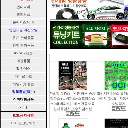
인테리어
외장용품
블랙박스.네비
엔진오일.미션오일
유지.관리용품
안전.편의용품
RV.SUV용품
계절용품
휠.타이어
에어로파츠
제일카넷 총판
정회원방
(특가)
WANJIN PAS - 완진 방음 승차
[웰빙제안] 산소 클
감파스 (쇼바파스+스프링파스
나이져 (OCI) _ 자
장착대행상품
+스테빌파스) - 하부진동소음
소발생기
기 타
실내유입차단,승차감개선
B2B.공지사항
B2B.묻고답하기