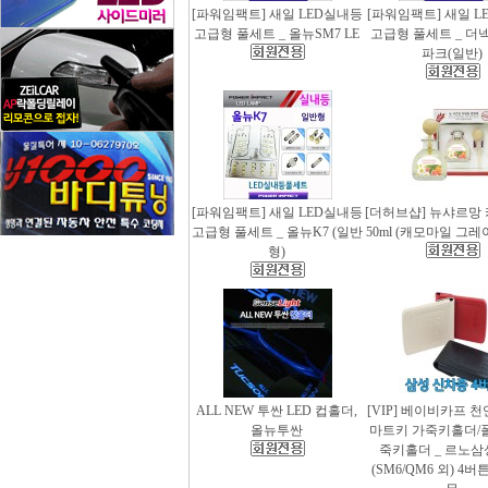
[파워임팩트] 새일 LED실내등
[파워임팩트] 새일 L
고급형 풀세트 _ 올뉴SM7 LE
고급형 풀세트 _ 더
파크(일반)
[파워임팩트] 새일 LED실내등
[더허브샵] 뉴샤르망
고급형 풀세트 _ 올뉴K7 (일반
50ml (캐모마일 그
형)
ALL NEW 투싼 LED 컵홀더,
[VIP] 베이비카프 
올뉴투싼
마트키 가죽키홀더/
죽키홀더 _ 르노삼
(SM6/QM6 외) 4