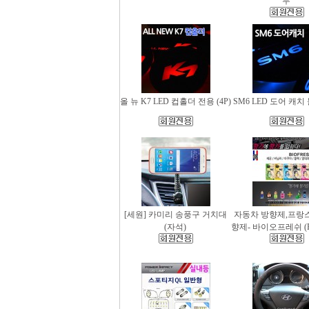
무
올 뉴 K7 LED 컵홀더 전용 (4P)
SM6 LED 도어 캐치 
[세원] 카미리 송풍구 거치대
자동차 방향제,프랑
(자석)
향제- 바이오프레쉬 (Bio