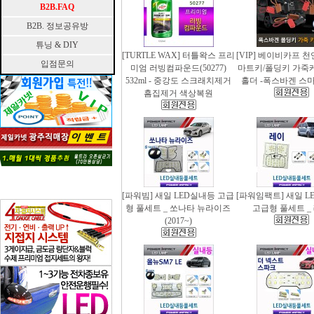
B2B.FAQ
B2B. 정보공유방
튜닝 & DIY
[TURTLE WAX] 터틀왁스 프리
[VIP] 베이비카프 
입점문의
미엄 러빙컴파운드(50277)
마트키/폴딩키 가죽
532ml - 중강도 스크래치제거
홀더 -폭스바겐 스
흠집제거 색상복원
[파워빔] 새일 LED실내등 고급
[파워임팩트] 새일 L
형 풀세트 _ 쏘나타 뉴라이즈
고급형 풀세트 _
(2017~)