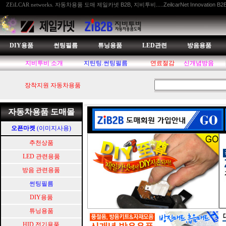
자동차용품 도매 제일카넷 B2B, 지비투비.....ZeilcarNet Innovation B2
ZEiLCAR networks.
DIY용품
썬팅필름
튜닝용품
LED관련
방음용품
지비투비 소개
지틴팅.썬팅필름
연료절감
신개념방음
장착지원 자동차용품
자동차용품 도매몰
오픈마켓
(이미지사용)
추천상품
LED 관련용품
방음 관련용품
썬팅필름
DIY용품
튜닝용품
HID.전기용품