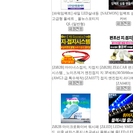
[파워임팩트] 새일 LED실내등
[SAEWON] 임팩트
고급형 풀세트 _ 올뉴스포티지
커버
QL (일반형)
[ZiB2B] 마이너스접지, 지접지
[ZiB2B] ZEiLCAR
시스템 _ 노이즈제거 엔진접지
지 3P세트(30/50/60
(AWG3 급.특수제작) [ZA0377]
접지.엔진접지.라디
[ZA0483]
ZiB2B 마이크로화이버 워시패
[ZiLED] LED바 SMD
드, 이중 세차스폰지 (초극세사
플렉시블 줄LED (LED