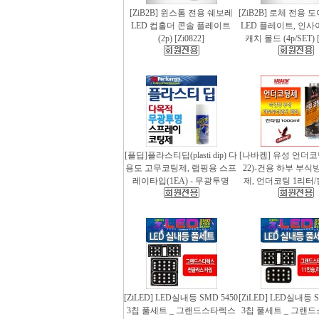
[ZiB2B] 윈스톰 전용 쉐보레
[ZiB2B] 로체 전용 
LED 컵홀더 콘솔 플레이트
LED 플레이트, 인사
(2p) [Zi0822]
캐치 몰드 (4p/SET) [
[플딥]플라스티딥(plasti dip) 다
[나바켐] 유성 언더코
용도 고무코팅제, 랩핑용 스프
22)-건용 하부 부식
레이타입(1EA) - 무광투명
제, 언더코팅 1리터/
[ZiLED] LED실내등 SMD 5450
[ZiLED] LED실내등 S
3칩 풀세트 _ 그랜드스타렉스
3칩 풀세트 _ 그랜