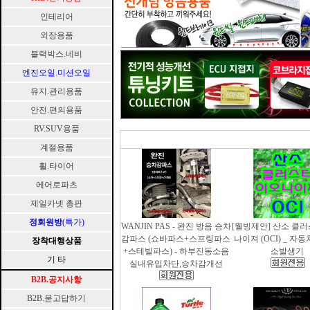
인테리어
외장용품
블랙박스.네비
엔진오일.미션오일
유지.관리용품
안전.편의용품
RV.SUV용품
계절용품
휠.타이어
에어로파츠
제일카넷 총판
정회원방
(특가)
WANJIN PAS - 완진 방음 승차
[웰빙제안] 산소 클
감파스 (쇼바파스+스프링파스
나이져 (OCI) _ 자
장착대행상품
+스테빌파스) - 하부진동소음
소발생기
기 타
실내유입차단,승차감개선
B2B.공지사항
B2B.묻고답하기