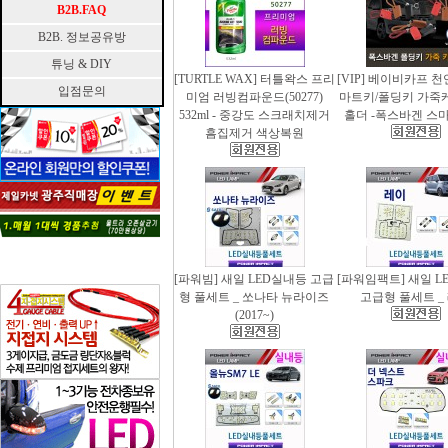
B2B.FAQ
B2B. 정보공유방
튜닝 & DIY
[TURTLE WAX] 터틀왁스 프리
[VIP] 베이비카프 
입점문의
미엄 러빙컴파운드(50277)
마트키/폴딩키 가죽
532ml - 중강도 스크래치제거
홀더 -폭스바겐 스
흠집제거 색상복원
[파워빔] 새일 LED실내등 고급
[파워임팩트] 새일 L
형 풀세트 _ 쏘나타 뉴라이즈
고급형 풀세트 _
(2017~)