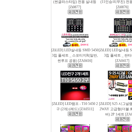
(썬글라스타입) 전용 실내등
(11인승/리무진) 전
[Zi0877]
[Zi0876]
[ZiLED] LED실내등 SMD 5450
[ZiLED] LED실내등 S
3칩 풀세트 _ 스포티지R(일반,
3칩 풀세트 _ 싼
썬루프 공용) [ZA0416]
[ZA0417]
[ZiLED] LED램프 - T10 5450 2
[ZiLED] S25 시그
구 (2개) (레드) [ZA0511]
2WAY 고급형(더블.
버) 2P 1세트 [ZA0