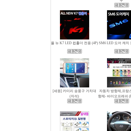
무
올 뉴 K7 LED 컵홀더 전용 (4P)
SM6 LED 도어 캐치 
[세원] 카미리 송풍구 거치대
자동차 방향제,프랑
(자석)
향제- 바이오프레쉬 (Bio