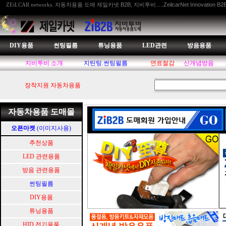
자동차용품 도매 제일카넷 B2B, 지비투비.....ZeilcarNet Innovation B2
ZEiLCAR networks.
DIY용품
썬팅필름
튜닝용품
LED관련
방음용품
지비투비 소개
지틴팅.썬팅필름
연료절감
신개념방음
장착지원 자동차용품
자동차용품 도매몰
오픈마켓
(이미지사용)
추천상품
LED 관련용품
방음 관련용품
썬팅필름
DIY용품
튜닝용품
HID.전기용품