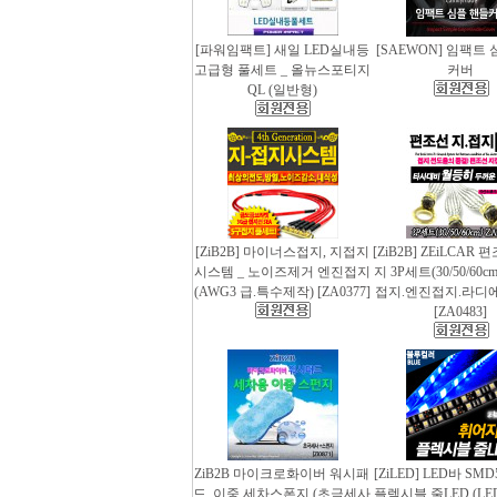
[파워임팩트] 새일 LED실내등
[SAEWON] 임팩트
고급형 풀세트 _ 올뉴스포티지
커버
QL (일반형)
[ZiB2B] 마이너스접지, 지접지
[ZiB2B] ZEiLCAR
시스템 _ 노이즈제거 엔진접지
지 3P세트(30/50/60
(AWG3 급.특수제작) [ZA0377]
접지.엔진접지.라디
[ZA0483]
ZiB2B 마이크로화이버 워시패
[ZiLED] LED바 SMD
드, 이중 세차스폰지 (초극세사
플렉시블 줄LED (LED