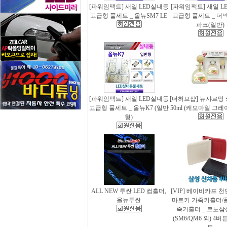
[파워임팩트] 새일 LED실내등
[파워임팩트] 새일 L
고급형 풀세트 _ 올뉴SM7 LE
고급형 풀세트 _ 더
파크(일반)
[파워임팩트] 새일 LED실내등
[더허브샵] 뉴샤르망
고급형 풀세트 _ 올뉴K7 (일반
50ml (캐모마일 그
형)
ALL NEW 투싼 LED 컵홀더,
[VIP] 베이비카프 
올뉴투싼
마트키 가죽키홀더/
죽키홀더 _ 르노삼
(SM6/QM6 외) 4