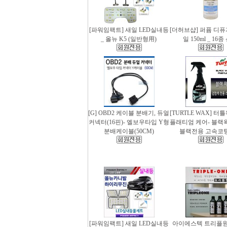
[파워임팩트] 새일 LED실내등
[더허브샵] 퍼퓸 디
_ 올뉴 K5 (일반형用)
일 150ml _ 16
[G] OBD2 케이블 분배기, 듀얼
[TURTLE WAX] 터
커넥터(16핀)- 엘보우타입 Y형
플래티엄 케어- 블랙왁스
분배케이블(50CM)
블랙전용 고속코
[파워임팩트] 새일 LED실내등
아이에스텍 트리플원