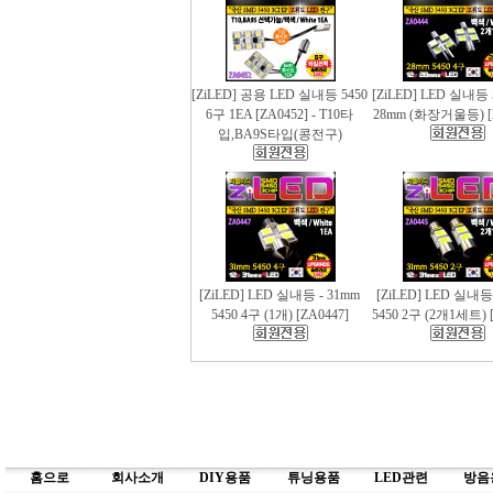
[ZiLED] 공용 LED 실내등 5450
[ZiLED] LED 실내등 
6구 1EA [ZA0452] - T10타
28mm (화장거울등) [
입,BA9S타입(콩전구)
[ZiLED] LED 실내등 - 31mm
[ZiLED] LED 실내등
5450 4구 (1개) [ZA0447]
5450 2구 (2개1세트) [
홈으로
회사소개
DIY용품
튜닝용품
LED관련
방음