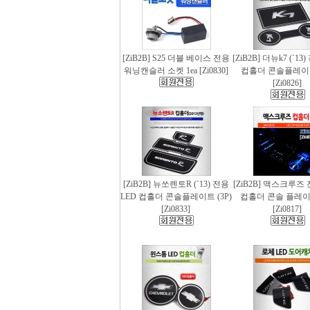
[ZiB2B] S25 더블 베이스 전용
[ZiB2B] 더뉴k7 (`13
워닝캔슬러 소켓 1ea [Zi0830]
컵홀더 콘솔플레이트 
[Zi0826]
[ZiB2B] 뉴쏘렌토R (`13) 전용
[ZiB2B] 맥스크루즈 
LED 컵홀더 콘솔플레이트 (3P)
컵홀더 콘솔 플레이트
[Zi0833]
[Zi0817]