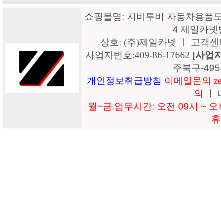
쇼핑몰명: 지비투비 자동차용품도매
4 제일카넷
상호: (주)제일카넷 ㅣ 고객센터: 15
사업자번호:409-86-17662
[사업
주북구-49
개인정보취급방침
이메일문의 zeil
의
ㅣ 
월~금.업무시간: 오전 09시 ~ 오후
휴