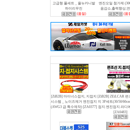
고급형 풀세트 _ 올뉴카니발
엔진오일 첨가제 (300m
하이리무진
음감소,출력향상,
(품절)
(품
[ZiB2B] 마이너스접지, 지접지
[ZiB2B] ZEiLCAR
시스템 _ 노이즈제거 엔진접지
지 3P세트(30/50/60
(AWG3 급.특수제작) [ZA0377]
접지.엔진접지.라디
[ZA0483]