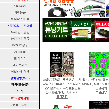
인테리어
외장용품
블랙박스.네비
엔진오일.미션오일
유지.관리용품
안전.편의용품
RV.SUV용품
계절용품
휠.타이어
에어로파츠
제일카넷 총판
정회원방
(특가)
WANJIN PAS - 완진 방음 승차
[웰빙제안] 산소 클
감파스 (쇼바파스+스프링파스
나이져 (OCI) _ 자
장착대행상품
+스테빌파스) - 하부진동소음
소발생기
기 타
실내유입차단,승차감개선
B2B.공지사항
B2B.묻고답하기