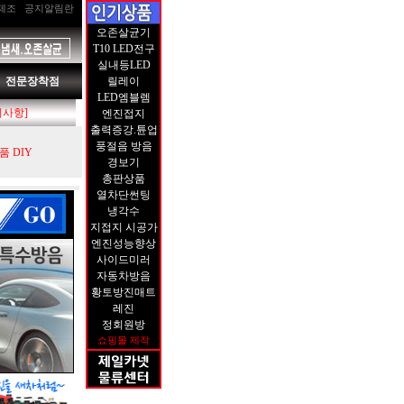
제조
공지알림란
오존살균기
T10 LED전구
실내등LED
전문장착점
릴레이
LED엠블렘
지사항]
엔진접지
출력증강.튠업
풍절음 방음
 DIY
경보기
총판상품
열차단썬팅
냉각수
지접지 시공가
엔진성능향상
사이드미러
자동차방음
황토방진매트
레진
정회원방
쇼핑몰 제작