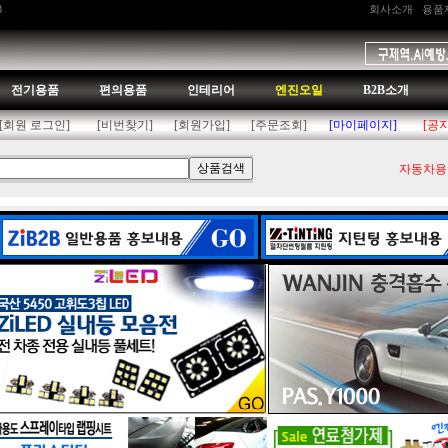
B
회사소개
용품
전기용품
편의용품
인테리어
엔진오일
B2B소개
[회원 로그인]
[비번찾기]
[회원가입]
[주문조회]
[마이페이지]
[공
자동차용품