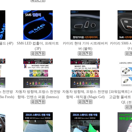
몰드 (4P)
SM6 LED 컵홀더, 프레이트
카미리 현대 기아 시트레버커
카미리 SM6 
(3P)
버 (블랙)
구
스 천연방
자동차 방향제,프랑스 천연방
자동차 방향제, 프랑스 천연방
[파워임팩트] 
 Fresh)
향제- 인텐소 퍼퓸 (Intenso)
향제 - 매직겔 (Magic Gel)
고급형 풀세트
QL (