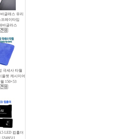
애바글래스 유리
스프레이타입
 / 애바글라스
엄 극세사 타월
 바이올렛 캐시미어
 150×53
 K5 LED 컵홀더
Zi0951]