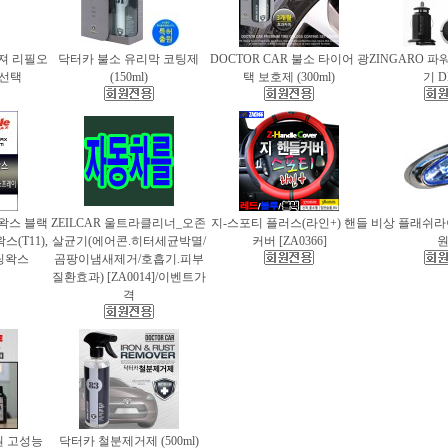
퓨져 리필오
닥터카 불소 유리막 코팅제
DOCTOR CAR 불소 타이어 광
ZINGARO 
종 선택
(150ml)
택 보호제 (300ml)
기 D
틀왁스 블랙
ZEILCAR 울트라클리너_오존
지-스포티 플러스(라인+) 핸들
비상 플래쉬라이
(T11),
살균기(에어콘.히터세균박멸/
커버 [ZA0366]
팅왁스
곰팡이냄새제거/호흡기.피부
질환효과) [ZA0014]/이벤트가
격
 고성능
닥터카 철분제거제 (500ml)