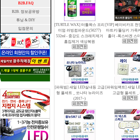
B2B.FAQ
B2B. 정보공유방
튜닝 & DIY
[TURTLE WAX] 터틀왁스 프리
[VIP] 베이비카프 
입점문의
미엄 러빙컴파운드(50277)
마트키/폴딩키 가죽
532ml - 중강도 스크래치제거
홀더 -폭스바겐 스
흠집제거 색상복원
[파워빔] 새일 LED실내등 고급
[파워임팩트] 새일 L
형 풀세트 _ 쏘나타 뉴라이즈
고급형 풀세트 _
(2017~)