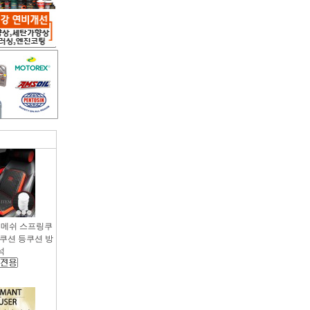
용 메쉬 스프링쿠
팔쿠션 등쿠션 방
석