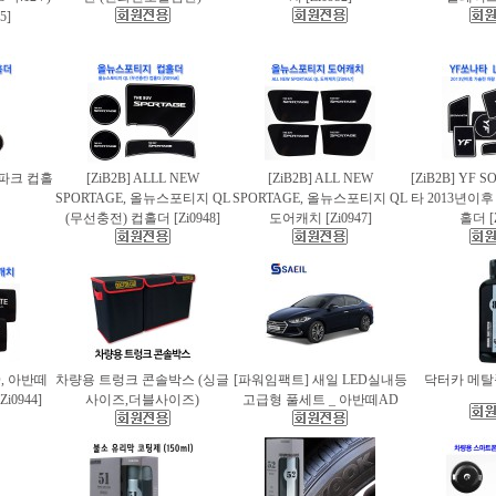
5]
스파크 컵홀
[ZiB2B] ALLL NEW
[ZiB2B] ALL NEW
[ZiB2B] YF 
SPORTAGE, 올뉴스포티지 QL
SPORTAGE, 올뉴스포티지 QL
타 2013년이
(무선충전) 컵홀더 [Zi0948]
도어캐치 [Zi0947]
홀더 [Z
AD, 아반떼
차량용 트렁크 콘솔박스 (싱글
[파워임팩트] 새일 LED실내등
닥터카 메탈폴
i0944]
사이즈,더블사이즈)
고급형 풀세트 _ 아반떼AD