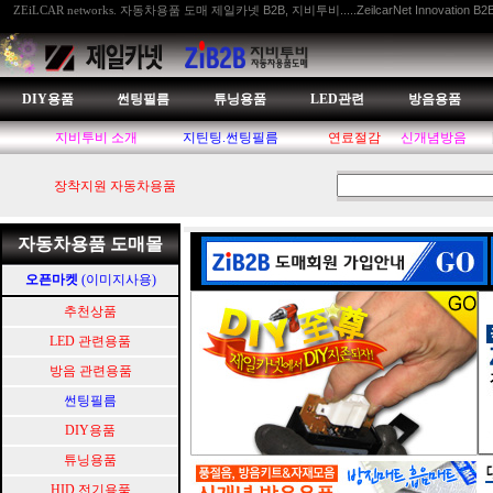
자동차용품 도매 제일카넷 B2B, 지비투비.....ZeilcarNet Innovation B2
ZEiLCAR networks.
DIY용품
썬팅필름
튜닝용품
LED관련
방음용품
지비투비 소개
지틴팅.썬팅필름
연료절감
신개념방음
장착지원 자동차용품
자동차용품 도매몰
오픈마켓
(이미지사용)
추천상품
LED 관련용품
방음 관련용품
썬팅필름
DIY용품
튜닝용품
HID.전기용품