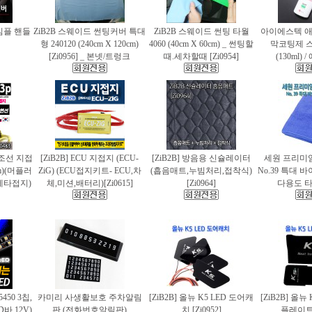
 심플 핸들
ZiB2B 스웨이드 썬팅커버 특대
ZiB2B 스웨이드 썬팅 타월
아이에스텍 
형 240120 (240cm X 120cm)
4060 (40cm X 60cm) _ 썬팅할
막코팅제 
[Zi0956] _ 본넷/트렁크
때.세차할때 [Zi0954]
(130ml)
 편조선 지접
[ZiB2B] ECU 지접지 (ECU-
[ZiB2B] 방음용 신슐레이터
세원 프리미
cm)(머플러
ZiG) (ECU접지키트- ECU,차
(흡음매트,누빔처리,접착식)
No.39 특대
에타접지)
체,미션,배터리)[Zi0615]
[Zi0964]
다용도 타월
5450 3칩,
카미리 사생활보호 주차알림
[ZiB2B] 올뉴 K5 LED 도어캐
[ZiB2B] 올뉴
바.12V)
판 (전화번호알림판)
치 [Zi0952]
플레이트 [