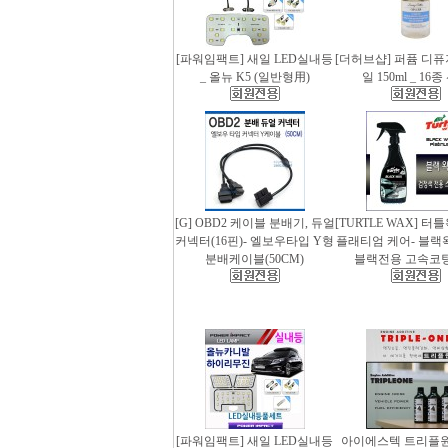
[파워임팩트] 새일 LED실내등
[더허브샵] 퍼퓸 디
_ 올뉴 K5 (일반형用)
일 150ml _ 16
[G] OBD2 케이블 분배기, 듀얼
[TURTLE WAX] 터
커넥터(16핀)- 엘보우타입 Y형
플래티엄 케어- 블랙왁스
분배케이블(50CM)
블랙전용 고속코
[파워임팩트] 새일 LED실내등
아이에스텍 트리플원