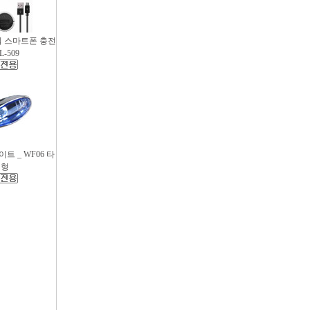
파워 스마트폰 충전
L-509
트 _ WF06 타
원형