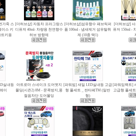
천연가죽 스
[더허브샵] 자동차 프라그랑스
[더허브샵]섬유향수 패브릭퍼
[더허브샵] 
케이스 키
디퓨져 40ml- 차량용 천연향수
퓸 100ml - 냄새제거 섬유탈취
퓨저 150ml 
마트키용
허브 방향제
제 (10종 택1)
ED실내등
아트로마 스네이크 도어엣지
[파워빔] 새일 LED실내등 고급
[파워임팩트] 
 레이
몰딩(시즌2) 8M - 문콕방지,풍
형 풀세트 _ 싼타페TM (일반
고급형 풀세트 
절음차단 도어몰딩
형)