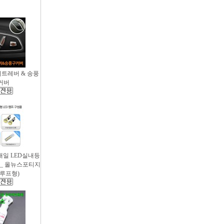
시트레버 & 송풍
커버
새일 LED실내등
 _ 올뉴스포티지
썬루프형)