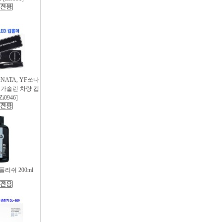
SONATA, YF쏘나
후 가솔린 차량 컵
i0946]
리쉬 200ml