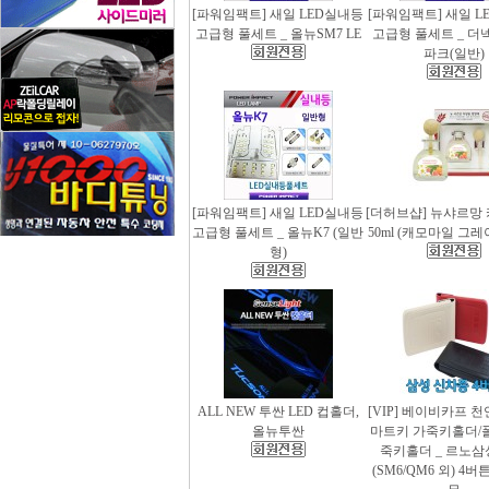
[파워임팩트] 새일 LED실내등
[파워임팩트] 새일 L
고급형 풀세트 _ 올뉴SM7 LE
고급형 풀세트 _ 더
파크(일반)
[파워임팩트] 새일 LED실내등
[더허브샵] 뉴샤르망
고급형 풀세트 _ 올뉴K7 (일반
50ml (캐모마일 그
형)
ALL NEW 투싼 LED 컵홀더,
[VIP] 베이비카프 
올뉴투싼
마트키 가죽키홀더/
죽키홀더 _ 르노삼
(SM6/QM6 외) 4