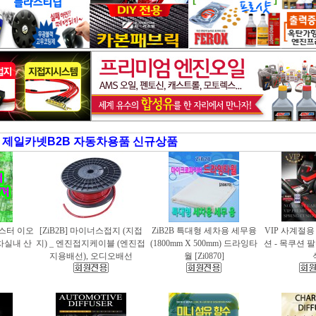
제일카넷B2B 자동차용품 신규상품
러스터 이오
[ZiB2B] 마이너스접지 (지접
ZiB2B 특대형 세차용 세무융
VIP 사계절
동차실내 산
지) _ 엔진접지케이블 (엔진접
(1800mm X 500mm) 드라잉타
션 - 목쿠션 
지용배선), 오디오배선
월 [Zi0870]