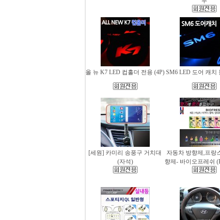
무
올 뉴 K7 LED 컵홀더 전용 (4P)
SM6 LED 도어 캐치 
[세원] 카미리 송풍구 거치대
자동차 방향제,프랑
(자석)
향제- 바이오프레쉬 (Bio