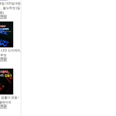
새일 LED실내등
_ 올뉴투싼 (일
형)
싼 LED 도어캐치,
뉴투싼
D 컵홀더 전용 /
컵플레이트