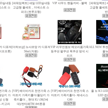
ED실내등
[파워임팩트] 새일 LED실내등
VIP 샤무드 핸들커버 - 블랙
[파워임팩트] 
넥스트 스
고급형 풀세트 _ 더넥스트 스
고급형 풀세트 
파크 (썬루프형)
반
 카 디퓨져
[더허브샵] 뉴샤르망 카 디퓨져
VIP 리무진엠보 메모리폼가죽
ALL NEW 투
레이프프룻)
50ml (자몽)
등쿠션 팔쿠션 목쿠션 방석 시
올
리즈
천연가죽 스
[VIP] 베이비카프 천연가죽 스
[VIP] 베이비카프 천연가죽 스
올 뉴 K5 LE
폴딩키 가
마트키 가죽키홀더/폴딩키 가
마트키 가죽키홀더- 제네시스
LED 
성 신형
죽키홀더 _ 현대 IG/ i30(3세
G80
버튼-키고리
대)/싼타페TM 4버튼용