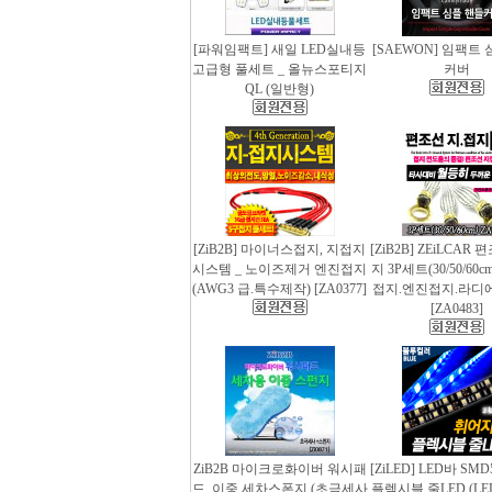
[파워임팩트] 새일 LED실내등
[SAEWON] 임팩트
고급형 풀세트 _ 올뉴스포티지
커버
QL (일반형)
[ZiB2B] 마이너스접지, 지접지
[ZiB2B] ZEiLCAR
시스템 _ 노이즈제거 엔진접지
지 3P세트(30/50/60
(AWG3 급.특수제작) [ZA0377]
접지.엔진접지.라디
[ZA0483]
ZiB2B 마이크로화이버 워시패
[ZiLED] LED바 SMD
드, 이중 세차스폰지 (초극세사
플렉시블 줄LED (LED