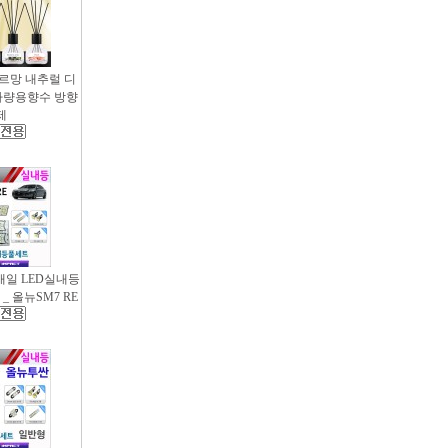
샤르망 내추럴 디
- 차량용향수 방향
제
새일 LED실내등
_ 올뉴SM7 RE