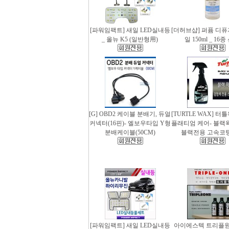
[파워임팩트] 새일 LED실내등
[더허브샵] 퍼퓸 디
_ 올뉴 K5 (일반형用)
일 150ml _ 16
[G] OBD2 케이블 분배기, 듀얼
[TURTLE WAX] 터
커넥터(16핀)- 엘보우타입 Y형
플래티엄 케어- 블랙왁스
분배케이블(50CM)
블랙전용 고속코
[파워임팩트] 새일 LED실내등
아이에스텍 트리플원