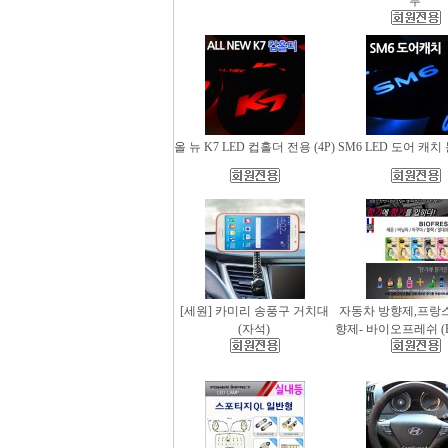
무
올 뉴 K7 LED 컵홀더 전용 (4P)
SM6 LED 도어 캐치 
[세원] 카미리 송풍구 거치대
자동차 방향제,프랑
(자석)
향제- 바이오프레쉬 (Bio