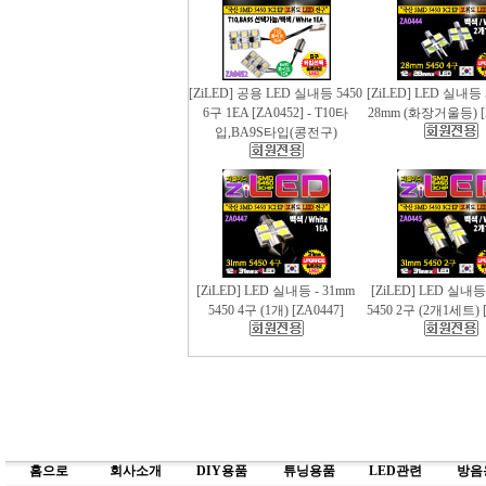
[ZiLED] 공용 LED 실내등 5450
[ZiLED] LED 실내등 
6구 1EA [ZA0452] - T10타
28mm (화장거울등) [
입,BA9S타입(콩전구)
[ZiLED] LED 실내등 - 31mm
[ZiLED] LED 실내등
5450 4구 (1개) [ZA0447]
5450 2구 (2개1세트) [
홈으로
회사소개
DIY용품
튜닝용품
LED관련
방음