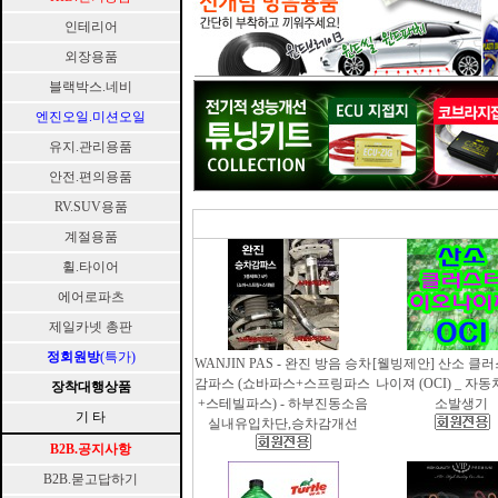
인테리어
외장용품
블랙박스.네비
엔진오일.미션오일
유지.관리용품
안전.편의용품
RV.SUV용품
계절용품
휠.타이어
에어로파츠
제일카넷 총판
정회원방
(특가)
WANJIN PAS - 완진 방음 승차
[웰빙제안] 산소 클
감파스 (쇼바파스+스프링파스
나이져 (OCI) _ 자
장착대행상품
+스테빌파스) - 하부진동소음
소발생기
기 타
실내유입차단,승차감개선
B2B.공지사항
B2B.묻고답하기