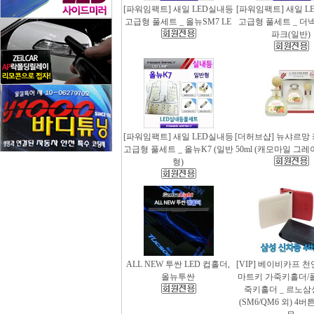
[파워임팩트] 새일 LED실내등
[파워임팩트] 새일 L
고급형 풀세트 _ 올뉴SM7 LE
고급형 풀세트 _ 더
파크(일반)
[파워임팩트] 새일 LED실내등
[더허브샵] 뉴샤르망
고급형 풀세트 _ 올뉴K7 (일반
50ml (캐모마일 그
형)
ALL NEW 투싼 LED 컵홀더,
[VIP] 베이비카프 
올뉴투싼
마트키 가죽키홀더/
죽키홀더 _ 르노삼
(SM6/QM6 외) 4