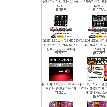
(썬글라스타입) 전용 실내등
(11인승/리무진) 전
[Zi0877]
[Zi0876]
[ZiLED] LED실내등 SMD 5450
[ZiLED] LED실내등 S
3칩 풀세트 _ 스포티지R(일반,
3칩 풀세트 _ 싼
썬루프 공용) [ZA0416]
[ZA0417]
[ZiLED] LED램프 - T10 5450 2
[ZiLED] S25 시그
구 (2개) (레드) [ZA0511]
2WAY 고급형(더블.
버) 2P 1세트 [ZA0