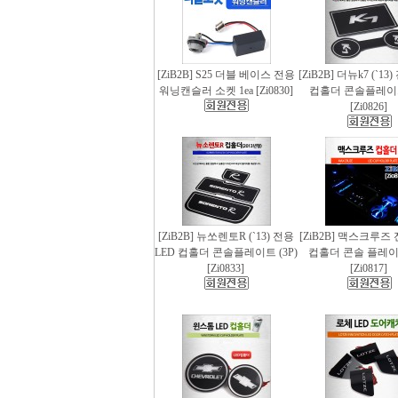
[ZiB2B] S25 더블 베이스 전용
[ZiB2B] 더뉴k7 (`13
워닝캔슬러 소켓 1ea [Zi0830]
컵홀더 콘솔플레이트 
[Zi0826]
[ZiB2B] 뉴쏘렌토R (`13) 전용
[ZiB2B] 맥스크루즈 
LED 컵홀더 콘솔플레이트 (3P)
컵홀더 콘솔 플레이트
[Zi0833]
[Zi0817]