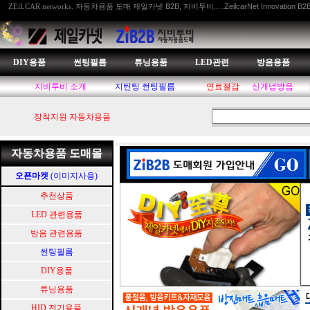
자동차용품 도매 제일카넷 B2B, 지비투비.....ZeilcarNet Innovation B2
ZEiLCAR networks.
DIY용품
썬팅필름
튜닝용품
LED관련
방음용품
지비투비 소개
지틴팅.썬팅필름
연료절감
신개념방음
장착지원 자동차용품
자동차용품 도매몰
오픈마켓
(이미지사용)
추천상품
LED 관련용품
방음 관련용품
썬팅필름
DIY용품
튜닝용품
HID.전기용품