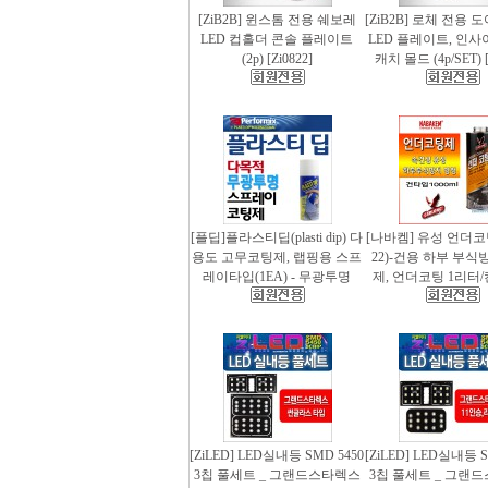
[ZiB2B] 윈스톰 전용 쉐보레
[ZiB2B] 로체 전용 
LED 컵홀더 콘솔 플레이트
LED 플레이트, 인사
(2p) [Zi0822]
캐치 몰드 (4p/SET) [
[플딥]플라스티딥(plasti dip) 다
[나바켐] 유성 언더코
용도 고무코팅제, 랩핑용 스프
22)-건용 하부 부식
레이타입(1EA) - 무광투명
제, 언더코팅 1리터/
[ZiLED] LED실내등 SMD 5450
[ZiLED] LED실내등 S
3칩 풀세트 _ 그랜드스타렉스
3칩 풀세트 _ 그랜