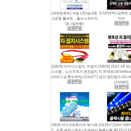
[파워임팩트] 새일 LED실내등
[SAEWON] 임팩트
고급형 풀세트 _ 올뉴스포티지
커버
QL (일반형)
[ZiB2B] 마이너스접지, 지접지
[ZiB2B] ZEiLCAR
시스템 _ 노이즈제거 엔진접지
지 3P세트(30/50/60
(AWG3 급.특수제작) [ZA0377]
접지.엔진접지.라디
[ZA0483]
ZiB2B 마이크로화이버 워시패
[ZiLED] LED바 SMD
드, 이중 세차스폰지 (초극세사
플렉시블 줄LED (LED