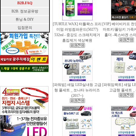
B2B.FAQ
B2B. 정보공유방
튜닝 & DIY
[TURTLE WAX] 터틀왁스 프리
[VIP] 베이비카프 
입점문의
미엄 러빙컴파운드(50277)
마트키/폴딩키 가죽
532ml - 중강도 스크래치제거
홀더 -폭스바겐 스
흠집제거 색상복원
[파워빔] 새일 LED실내등 고급
[파워임팩트] 새일 L
형 풀세트 _ 쏘나타 뉴라이즈
고급형 풀세트 _
(2017~)