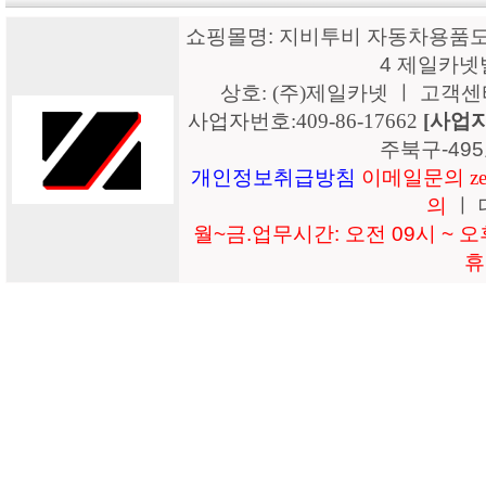
쇼핑몰명: 지비투비 자동차용품도매
4 제일카넷
상호: (주)제일카넷 ㅣ 고객센터: 15
사업자번호:409-86-17662
[사업
주북구-49
개인정보취급방침
이메일문의 zeil
의
ㅣ 
월~금.업무시간: 오전 09시 ~ 오후
휴