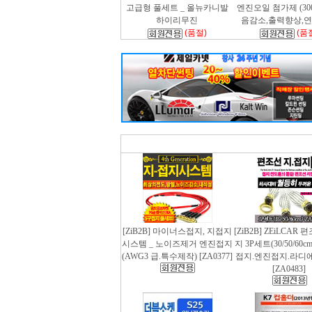
고급형 풀세트 _ 올뉴카니발
엔진오일 첨가제 (300m
하이리무진
음감소,출력향상,
(품절)
(품
[ZiB2B] 마이너스접지, 지접지
[ZiB2B] ZEiLCAR
시스템 _ 노이즈제거 엔진접지
지 3P세트(30/50/60
(AWG3 급.특수제작) [ZA0377]
접지.엔진접지.라디
[ZA0483]