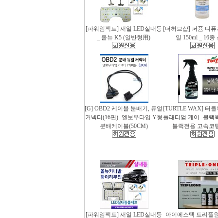
[파워임팩트] 새일 LED실내등
[더허브샵] 퍼퓸 디
_ 올뉴 K5 (일반형用)
일 150ml _ 16
[G] OBD2 케이블 분배기, 듀얼
[TURTLE WAX] 터
커넥터(16핀)- 엘보우타입 Y형
플래티엄 케어- 블랙왁스
분배케이블(50CM)
블랙전용 고속코
[파워임팩트] 새일 LED실내등
아이에스텍 트리플원