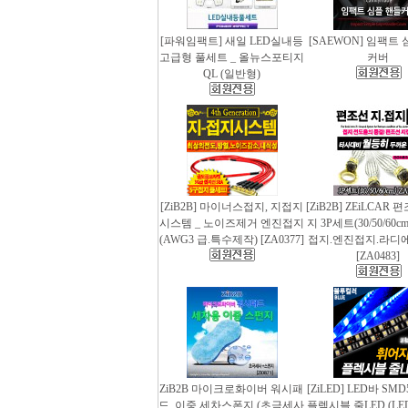
[파워임팩트] 새일 LED실내등
[SAEWON] 임팩트
고급형 풀세트 _ 올뉴스포티지
커버
QL (일반형)
[ZiB2B] 마이너스접지, 지접지
[ZiB2B] ZEiLCAR
시스템 _ 노이즈제거 엔진접지
지 3P세트(30/50/60
(AWG3 급.특수제작) [ZA0377]
접지.엔진접지.라디
[ZA0483]
ZiB2B 마이크로화이버 워시패
[ZiLED] LED바 SMD
드, 이중 세차스폰지 (초극세사
플렉시블 줄LED (LED