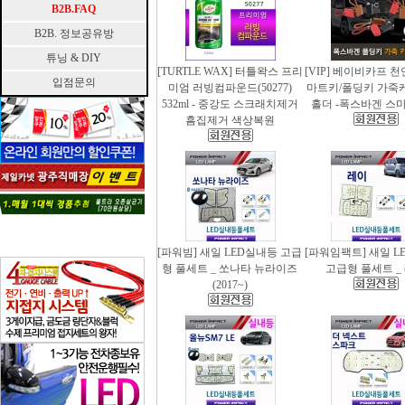
B2B.FAQ
B2B. 정보공유방
튜닝 & DIY
[TURTLE WAX] 터틀왁스 프리
[VIP] 베이비카프 
입점문의
미엄 러빙컴파운드(50277)
마트키/폴딩키 가죽
532ml - 중강도 스크래치제거
홀더 -폭스바겐 스
흠집제거 색상복원
[파워빔] 새일 LED실내등 고급
[파워임팩트] 새일 L
형 풀세트 _ 쏘나타 뉴라이즈
고급형 풀세트 _
(2017~)