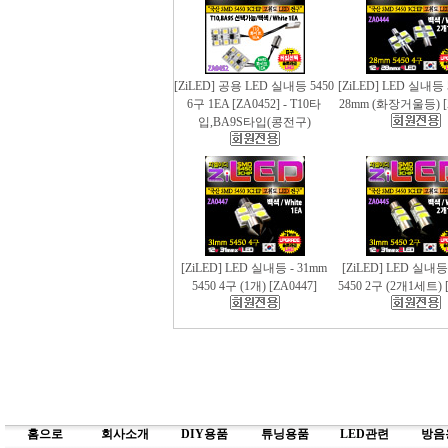
[ZiLED] 공용 LED 실내등 5450
[ZiLED] LED 실내등 
6구 1EA [ZA0452] - T10타
28mm (화장거울등) [
입,BA9S타입(콩전구)
[ZiLED] LED 실내등 - 31mm
[ZiLED] LED 실내등
5450 4구 (1개) [ZA0447]
5450 2구 (2개1세트) [
홈으로
회사소개
DIY용품
튜닝용품
LED관련
방음