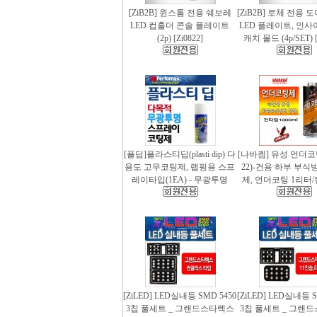
[ZiB2B] 윈스톰 전용 쉐보레
[ZiB2B] 로체 전용 
LED 컵홀더 콘솔 플레이트
LED 플레이트, 인사
(2p) [Zi0822]
캐치 몰드 (4p/SET) [
[플딥]플라스티딥(plasti dip) 다
[나바켐] 유성 언더코
용도 고무코팅제, 랩핑용 스프
22)-건용 하부 부식
레이타입(1EA) - 무광투명
제, 언더코팅 1리터/
[ZiLED] LED실내등 SMD 5450
[ZiLED] LED실내등 S
3칩 풀세트 _ 그랜드스타렉스
3칩 풀세트 _ 그랜