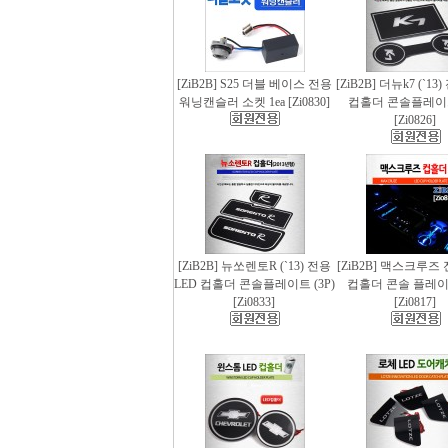
[ZiB2B] S25 더블 베이스 전용
[ZiB2B] 더뉴k7 (`13
워닝캔슬러 소켓 1ea [Zi0830]
컵홀더 콘솔플레이트 
[Zi0826]
[ZiB2B] 뉴쏘렌토R (`13) 전용
[ZiB2B] 맥스크루즈 
LED 컵홀더 콘솔플레이트 (3P)
컵홀더 콘솔 플레이트
[Zi0833]
[Zi0817]