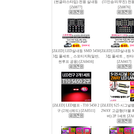
(썬글라스타입) 전용 실내등
(11인승/리무진) 전
[Zi0877]
[Zi0876]
[ZiLED] LED실내등 SMD 5450
[ZiLED] LED실내등 S
3칩 풀세트 _ 스포티지R(일반,
3칩 풀세트 _ 싼
썬루프 공용) [ZA0416]
[ZA0417]
[ZiLED] LED램프 - T10 5450 2
[ZiLED] S25 시그
구 (2개) (레드) [ZA0511]
2WAY 고급형(더블.
버) 2P 1세트 [ZA0