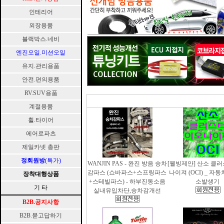
인테리어
외장용품
블랙박스.네비
엔진오일.미션오일
유지.관리용품
안전.편의용품
RV.SUV용품
계절용품
휠.타이어
에어로파츠
제일카넷 총판
정회원방
(특가)
WANJIN PAS - 완진 방음 승차
[웰빙제안] 산소 클
감파스 (쇼바파스+스프링파스
나이져 (OCI) _ 자
장착대행상품
+스테빌파스) - 하부진동소음
소발생기
기 타
실내유입차단,승차감개선
B2B.공지사항
B2B.묻고답하기