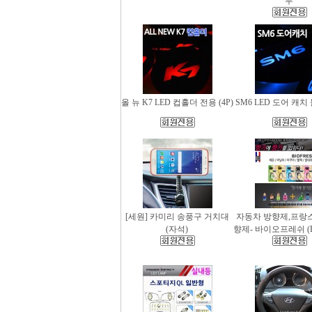
무
올 뉴 K7 LED 컵홀더 전용 (4P)
SM6 LED 도어 캐치 
[세원] 카미리 송풍구 거치대
자동차 방향제,프랑
(자석)
향제- 바이오프레쉬 (Bio