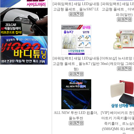
[파워임팩트] 새일 LED실내등
[파워임팩트] 새일 L
고급형 풀세트 _ 올뉴SM7 LE
고급형 풀세트 _ 더
파크(일반)
[파워임팩트] 새일 LED실내등
[더허브샵] 뉴샤르망
고급형 풀세트 _ 올뉴K7 (일반
50ml (캐모마일 그
형)
ALL NEW 투싼 LED 컵홀더,
[VIP] 베이비카프 
올뉴투싼
마트키 가죽키홀더/
죽키홀더 _ 르노삼
(SM6/QM6 외) 4