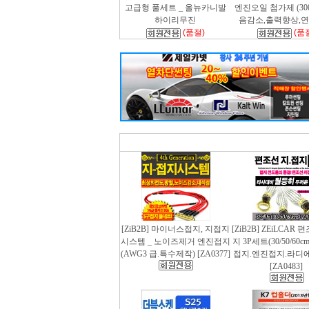
고급형 풀세트 _ 올뉴카니발
엔진오일 첨가제 (300m
하이리무진
음감소,출력향상,
(품절)
(품
[ZiB2B] 마이너스접지, 지접지
[ZiB2B] ZEiLCAR
시스템 _ 노이즈제거 엔진접지
지 3P세트(30/50/60
(AWG3 급.특수제작) [ZA0377]
접지.엔진접지.라디
[ZA0483]