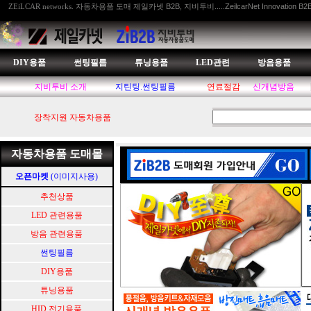
자동차용품 도매 제일카넷 B2B, 지비투비.....ZeilcarNet Innovation B2
ZEiLCAR networks.
DIY용품
썬팅필름
튜닝용품
LED관련
방음용품
지비투비 소개
지틴팅.썬팅필름
연료절감
신개념방음
장착지원 자동차용품
자동차용품 도매몰
오픈마켓
(이미지사용)
추천상품
LED 관련용품
방음 관련용품
썬팅필름
DIY용품
튜닝용품
HID.전기용품