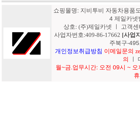
쇼핑몰명: 지비투비 자동차용품도매
4 제일카넷
상호: (주)제일카넷 ㅣ 고객센터: 15
사업자번호:409-86-17662
[사업
주북구-49
개인정보취급방침
이메일문의 zeil
의
ㅣ 
월~금.업무시간: 오전 09시 ~ 오후
휴