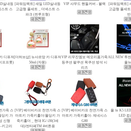
ED실내등
[파워임팩트] 새일 LED실내등
VIP 샤무드 핸들커버 - 블랙
[파워임팩트] 
넥스트 스
고급형 풀세트 _ 더넥스트 스
고급형 풀세트 
파크 (썬루프형)
반
 카 디퓨져
[더허브샵] 뉴샤르망 카 디퓨져
VIP 리무진엠보 메모리폼가죽
ALL NEW 투
레이프프룻)
50ml (자몽)
등쿠션 팔쿠션 목쿠션 방석 시
올
리즈
천연가죽 스
[VIP] 베이비카프 천연가죽 스
[VIP] 베이비카프 천연가죽 스
올 뉴 K5 LE
폴딩키 가
마트키 가죽키홀더/폴딩키 가
마트키 가죽키홀더- 제네시스
LED 
성 신형
죽키홀더 _ 현대 IG/ i30(3세
G80
버튼-키고리
대)/싼타페TM 4버튼용