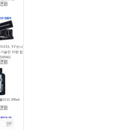
SONATA, YF쏘나
후 가솔린 차량 컵
i0946]
리쉬 200ml