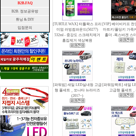
B2B.FAQ
B2B. 정보공유방
튜닝 & DIY
[TURTLE WAX] 터틀왁스 프리
[VIP] 베이비카프 
입점문의
미엄 러빙컴파운드(50277)
마트키/폴딩키 가죽
532ml - 중강도 스크래치제거
홀더 -폭스바겐 스
흠집제거 색상복원
[파워빔] 새일 LED실내등 고급
[파워임팩트] 새일 L
형 풀세트 _ 쏘나타 뉴라이즈
고급형 풀세트 _
(2017~)