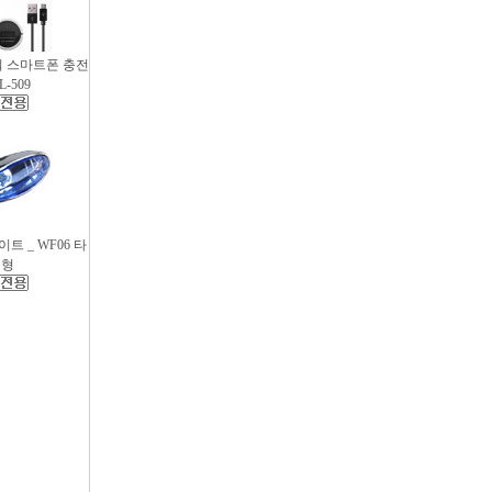
파워 스마트폰 충전
L-509
트 _ WF06 타
원형