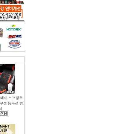
용 메쉬 스프링쿠
팔쿠션 등쿠션 방
석