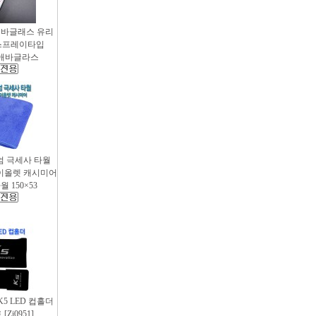
애바글래스 유리
스프레이타입
 / 애바글라스
엄 극세사 타월
 바이올렛 캐시미어
 150×53
 K5 LED 컵홀더
Zi0951]