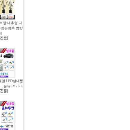
샤르망 내추럴 디
- 차량용향수 방향
제
새일 LED실내등
_ 올뉴SM7 RE