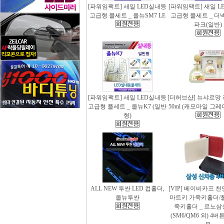
[파워임팩트] 새일 LED실내등
[파워임팩트] 새일 L
고급형 풀세트 _ 올뉴SM7 LE
고급형 풀세트 _ 더
파크(일반)
[파워임팩트] 새일 LED실내등
[더허브샵] 뉴샤르망
고급형 풀세트 _ 올뉴K7 (일반
50ml (캐모마일 그
형)
ALL NEW 투싼 LED 컵홀더,
[VIP] 베이비카프 
올뉴투싼
마트키 가죽키홀더/
죽키홀더 _ 르노삼
(SM6/QM6 외) 4