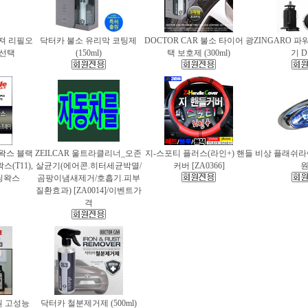
퓨져 리필오
닥터카 불소 유리막 코팅제
DOCTOR CAR 불소 타이어 광
ZINGARO 
종 선택
(150ml)
택 보호제 (300ml)
기 D
틀왁스 블랙
ZEILCAR 울트라클리너_오존
지-스포티 플러스(라인+) 핸들
비상 플래쉬라이
(T11),
살균기(에어콘.히터세균박멸/
커버 [ZA0366]
팅왁스
곰팡이냄새제거/호흡기.피부
질환효과) [ZA0014]/이벤트가
격
 고성능
닥터카 철분제거제 (500ml)