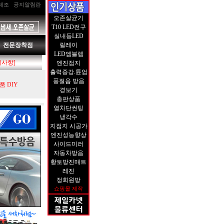
제조
공지알림란
오존살균기
T10 LED전구
실내등LED
전문장착점
릴레이
LED엠블렘
지사항]
엔진접지
출력증강.튠업
풍절음 방음
 DIY
경보기
총판상품
열차단썬팅
냉각수
지접지 시공가
엔진성능향상
사이드미러
자동차방음
황토방진매트
레진
정회원방
쇼핑몰 제작