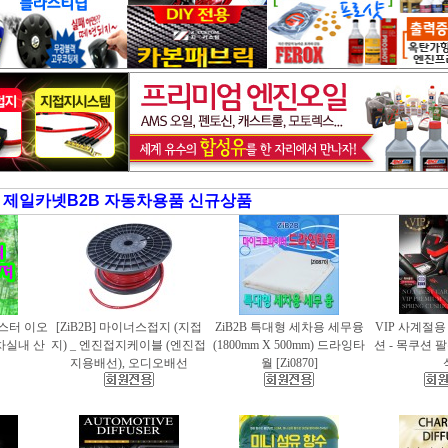
제일카넷B2B 자동차용품 신규상품
러스터 이오
[ZiB2B] 마이너스접지 (지접
ZiB2B 특대형 세차용 세무융
VIP 사계절
동차실내 산
지) _ 엔진접지케이블 (엔진접
(1800mm X 500mm) 드라잉타
션 - 목쿠션 
지용배선), 오디오배선
월 [Zi0870]