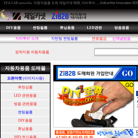
자동차용품 도매 제일카넷 B2B, 지비투비.....ZeilcarNet Innovation B2
ZEiLCAR networks.
DIY용품
썬팅필름
튜닝용품
LED관련
방음용품
지비투비 소개
지틴팅.썬팅필름
연료절감
신개념방음
장착지원 자동차용품
자동차용품 도매몰
오픈마켓
(이미지사용)
추천상품
LED 관련용품
방음 관련용품
썬팅필름
DIY용품
튜닝용품
HID.전기용품