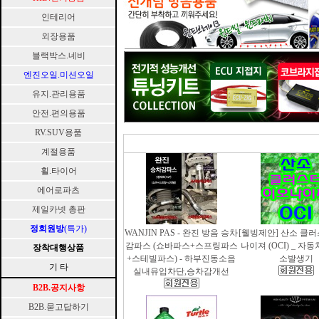
인테리어
외장용품
블랙박스.네비
엔진오일.미션오일
유지.관리용품
안전.편의용품
RV.SUV용품
계절용품
휠.타이어
에어로파츠
제일카넷 총판
정회원방
(특가)
WANJIN PAS - 완진 방음 승차
[웰빙제안] 산소 클
감파스 (쇼바파스+스프링파스
나이져 (OCI) _ 자
장착대행상품
+스테빌파스) - 하부진동소음
소발생기
기 타
실내유입차단,승차감개선
B2B.공지사항
B2B.묻고답하기