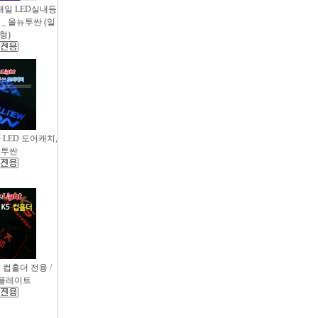
새일 LED실내등
_ 올뉴투싼 (일
형)
싼 LED 도어캐치,
뉴투싼
D 컵홀더 전용 /
컵플레이트