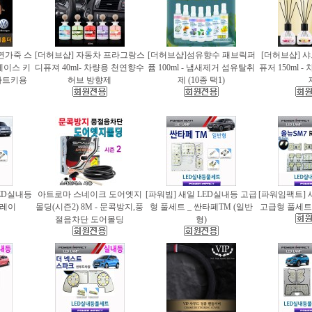
천연가죽 스
[더허브샵] 자동차 프라그랑스
[더허브샵]섬유향수 패브릭퍼
[더허브샵] 
케이스 키
디퓨져 40ml- 차량용 천연향수
퓸 100ml - 냄새제거 섬유탈취
퓨저 150ml 
마트키용
허브 방향제
제 (10종 택1)
ED실내등
아트로마 스네이크 도어엣지
[파워빔] 새일 LED실내등 고급
[파워임팩트] 
 레이
몰딩(시즌2) 8M - 문콕방지,풍
형 풀세트 _ 싼타페TM (일반
고급형 풀세트 
절음차단 도어몰딩
형)