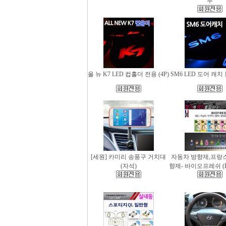
무
올 뉴 K7 LED 컵홀더 전용 (4P)
SM6 LED 도어 캐치 
[세원] 카미리 송풍구 거치대
자동차 방향제,프랑
(자석)
향제- 바이오프레쉬 (Bio