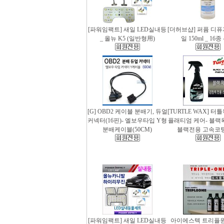
[파워임팩트] 새일 LED실내등
[더허브샵] 퍼퓸 디
_ 올뉴 K5 (일반형用)
일 150ml _ 16
[G] OBD2 케이블 분배기, 듀얼
[TURTLE WAX] 터
커넥터(16핀)- 엘보우타입 Y형
플래티엄 케어- 블랙왁스
분배케이블(50CM)
블랙전용 고속코
[파워임팩트] 새일 LED실내등
아이에스텍 트리플원