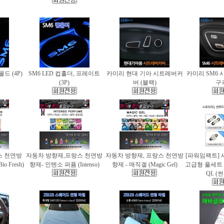
몰드 (4P)
SM6 LED 컵홀더, 프레이트
카미리 현대 기아 시트레버커
카미리 SM6 
(3P)
버 (블랙)
구
스 천연방
자동차 방향제,프랑스 천연방
자동차 방향제, 프랑스 천연방
[파워임팩트] 
 Fresh)
향제- 인텐소 퍼퓸 (Intenso)
향제 - 매직겔 (Magic Gel)
고급형 풀세트
QL (