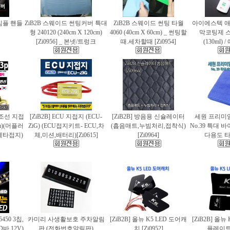
 심플 핸들
ZiB2B 스웨이드 썬팅커버 특대
ZiB2B 스웨이드 썬팅 타월
아이에스텍 
형 240120 (240cm X 120cm)
4060 (40cm X 60cm) _ 썬팅할
막코팅제 
[Zi0956] _ 본넷/트렁크
때.세차할때 [Zi0954]
(130ml)
 편조선 지접
[ZiB2B] ECU 지접지 (ECU-
[ZiB2B] 방음용 신슐레이터
세원 프리미
cm)(머플러
ZiG) (ECU접지키트- ECU,차
(흡음매트,누빔처리,접착식)
No.39 특대
에타접지)
체,미션,배터리)[Zi0615]
[Zi0964]
다용도 타월
5450 3칩,
카미리 사생활보호 주차알림
[ZiB2B] 올뉴 K5 LED 도어캐
[ZiB2B] 올뉴
바.12V)
판 (전화번호알림판)
치 [Zi0952]
플레이트 [