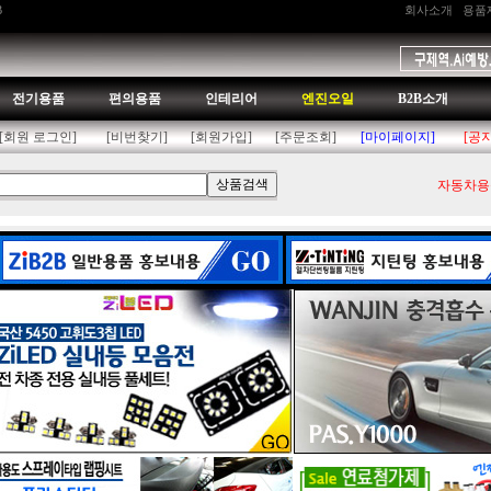
B
회사소개
용품
전기용품
편의용품
인테리어
엔진오일
B2B소개
[회원 로그인]
[비번찾기]
[회원가입]
[주문조회]
[마이페이지]
[공
자동차용품