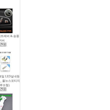
시트레버 & 송풍
커버
새일 LED실내등
 _ 올뉴스포티지
썬루프형)