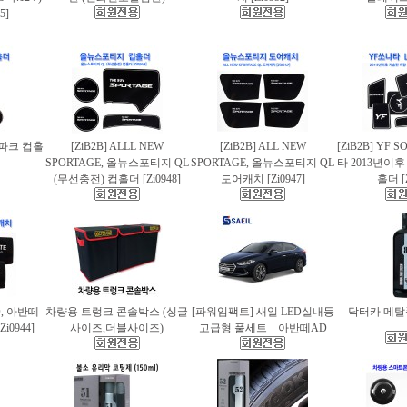
5]
스파크 컵홀
[ZiB2B] ALLL NEW
[ZiB2B] ALL NEW
[ZiB2B] YF 
SPORTAGE, 올뉴스포티지 QL
SPORTAGE, 올뉴스포티지 QL
타 2013년이
(무선충전) 컵홀더 [Zi0948]
도어캐치 [Zi0947]
홀더 [Z
AD, 아반떼
차량용 트렁크 콘솔박스 (싱글
[파워임팩트] 새일 LED실내등
닥터카 메탈폴
i0944]
사이즈,더블사이즈)
고급형 풀세트 _ 아반떼AD