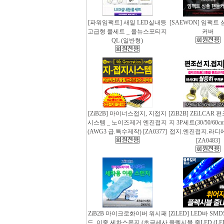
[파워임팩트] 새일 LED실내등
[SAEWON] 임팩트
고급형 풀세트 _ 올뉴스포티지
커버
QL (일반형)
[ZiB2B] 마이너스접지, 지접지
[ZiB2B] ZEiLCAR
시스템 _ 노이즈제거 엔진접지
지 3P세트(30/50/60
(AWG3 급.특수제작) [ZA0377]
접지.엔진접지.라디
[ZA0483]
ZiB2B 마이크로화이버 워시패
[ZiLED] LED바 SMD
드, 이중 세차스폰지 (초극세사
플렉시블 줄LED (LED