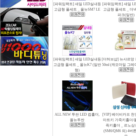
[파워임팩트] 새일 LED실내등
[파워임팩트] 새일 L
고급형 풀세트 _ 올뉴SM7 LE
고급형 풀세트 _ 더
파크(일반)
[파워임팩트] 새일 LED실내등
[더허브샵] 뉴샤르망
고급형 풀세트 _ 올뉴K7 (일반
50ml (캐모마일 그
형)
ALL NEW 투싼 LED 컵홀더,
[VIP] 베이비카프 
올뉴투싼
마트키 가죽키홀더/
죽키홀더 _ 르노삼
(SM6/QM6 외) 4