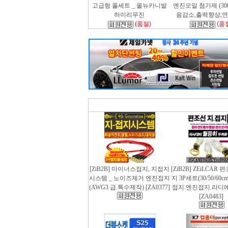
고급형 풀세트 _ 올뉴카니발
엔진오일 첨가제 (300m
하이리무진
음감소,출력향상,
(품절)
(품
[ZiB2B] 마이너스접지, 지접지
[ZiB2B] ZEiLCAR
시스템 _ 노이즈제거 엔진접지
지 3P세트(30/50/60
(AWG3 급.특수제작) [ZA0377]
접지.엔진접지.라디
[ZA0483]