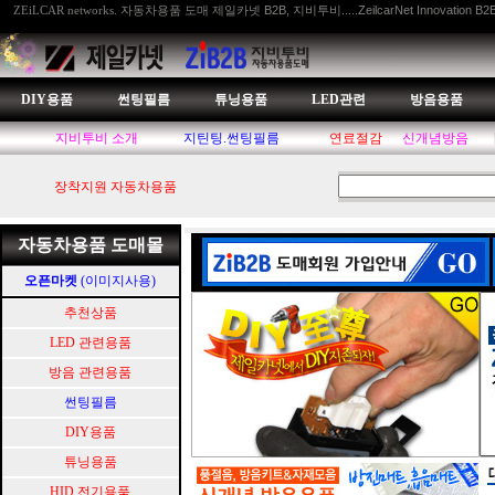
자동차용품 도매 제일카넷 B2B, 지비투비.....ZeilcarNet Innovation B2
ZEiLCAR networks.
DIY용품
썬팅필름
튜닝용품
LED관련
방음용품
지비투비 소개
지틴팅.썬팅필름
연료절감
신개념방음
장착지원 자동차용품
자동차용품 도매몰
오픈마켓
(이미지사용)
추천상품
LED 관련용품
방음 관련용품
썬팅필름
DIY용품
튜닝용품
HID.전기용품