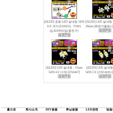
[ZiLED] 공용 LED 실내등 5450
[ZiLED] LED 실내등 
6구 1EA [ZA0452] - T10타
28mm (화장거울등) [
입,BA9S타입(콩전구)
[ZiLED] LED 실내등 - 31mm
[ZiLED] LED 실내등
5450 4구 (1개) [ZA0447]
5450 2구 (2개1세트) [
홈으로
회사소개
DIY용품
튜닝용품
LED관련
방음