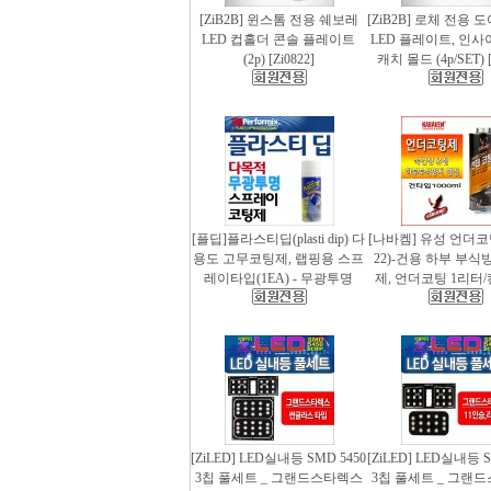
[ZiB2B] 윈스톰 전용 쉐보레
[ZiB2B] 로체 전용 
LED 컵홀더 콘솔 플레이트
LED 플레이트, 인사
(2p) [Zi0822]
캐치 몰드 (4p/SET) [
[플딥]플라스티딥(plasti dip) 다
[나바켐] 유성 언더코
용도 고무코팅제, 랩핑용 스프
22)-건용 하부 부식
레이타입(1EA) - 무광투명
제, 언더코팅 1리터/
[ZiLED] LED실내등 SMD 5450
[ZiLED] LED실내등 S
3칩 풀세트 _ 그랜드스타렉스
3칩 풀세트 _ 그랜