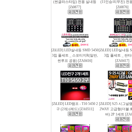
(썬글라스타입) 전용 실내등
(11인승/리무진) 전
[Zi0877]
[Zi0876]
[ZiLED] LED실내등 SMD 5450
[ZiLED] LED실내등 S
3칩 풀세트 _ 스포티지R(일반,
3칩 풀세트 _ 싼
썬루프 공용) [ZA0416]
[ZA0417]
[ZiLED] LED램프 - T10 5450 2
[ZiLED] S25 시그
구 (2개) (레드) [ZA0511]
2WAY 고급형(더블.
버) 2P 1세트 [ZA0