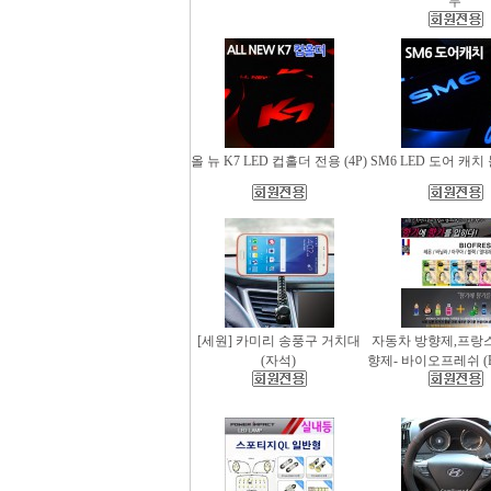
무
올 뉴 K7 LED 컵홀더 전용 (4P)
SM6 LED 도어 캐치 
[세원] 카미리 송풍구 거치대
자동차 방향제,프랑
(자석)
향제- 바이오프레쉬 (Bio