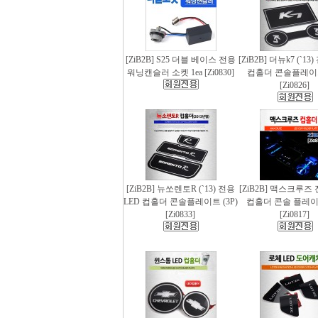
[ZiB2B] S25 더블 베이스 전용
[ZiB2B] 더뉴k7 (`13
워닝캔슬러 소켓 1ea [Zi0830]
컵홀더 콘솔플레이트 
[Zi0826]
[ZiB2B] 뉴쏘렌토R (`13) 전용
[ZiB2B] 맥스크루즈 
LED 컵홀더 콘솔플레이트 (3P)
컵홀더 콘솔 플레이트
[Zi0833]
[Zi0817]