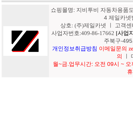
쇼핑몰명: 지비투비 자동차용품도매
4 제일카넷
상호: (주)제일카넷 ㅣ 고객센터: 15
사업자번호:409-86-17662
[사업
주북구-49
개인정보취급방침
이메일문의 zeil
의
ㅣ 
월~금.업무시간: 오전 09시 ~ 오후
휴