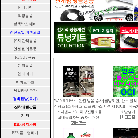
인테리어
외장용품
블랙박스.네비
엔진오일.미션오일
유지.관리용품
안전.편의용품
RV.SUV용품
계절용품
휠.타이어
에어로파츠
제일카넷 총판
정회원방
(특가)
WANJIN PAS - 완진 방음 승차
[웰빙제안] 산소 클
감파스 (쇼바파스+스프링파스
나이져 (OCI) _ 자
장착대행상품
+스테빌파스) - 하부진동소음
소발생기
기 타
실내유입차단,승차감개선
B2B.공지사항
B2B.묻고답하기