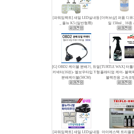
[파워임팩트] 새일 LED실내등
[더허브샵] 퍼퓸 디
_ 올뉴 K5 (일반형用)
일 150ml _ 16
[G] OBD2 케이블 분배기, 듀얼
[TURTLE WAX] 터
커넥터(16핀)- 엘보우타입 Y형
플래티엄 케어- 블랙왁스
분배케이블(50CM)
블랙전용 고속코
[파워임팩트] 새일 LED실내등
아이에스텍 트리플원