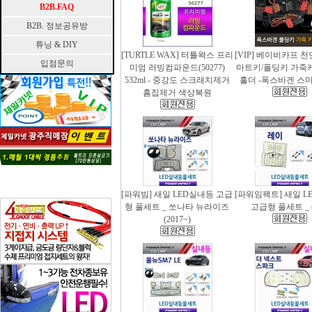
B2B.FAQ
B2B. 정보공유방
튜닝 & DIY
[TURTLE WAX] 터틀왁스 프리
[VIP] 베이비카프 
입점문의
미엄 러빙컴파운드(50277)
마트키/폴딩키 가죽
532ml - 중강도 스크래치제거
홀더 -폭스바겐 스
흠집제거 색상복원
[파워빔] 새일 LED실내등 고급
[파워임팩트] 새일 L
형 풀세트 _ 쏘나타 뉴라이즈
고급형 풀세트 _
(2017~)