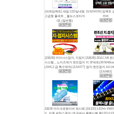
[파워임팩트] 새일 LED실내등
[SAEWON] 임팩트
고급형 풀세트 _ 올뉴스포티지
커버
QL (일반형)
[ZiB2B] 마이너스접지, 지접지
[ZiB2B] ZEiLCAR
시스템 _ 노이즈제거 엔진접지
지 3P세트(30/50/60
(AWG3 급.특수제작) [ZA0377]
접지.엔진접지.라디
[ZA0483]
ZiB2B 마이크로화이버 워시패
[ZiLED] LED바 SMD
드, 이중 세차스폰지 (초극세사
플렉시블 줄LED (LED