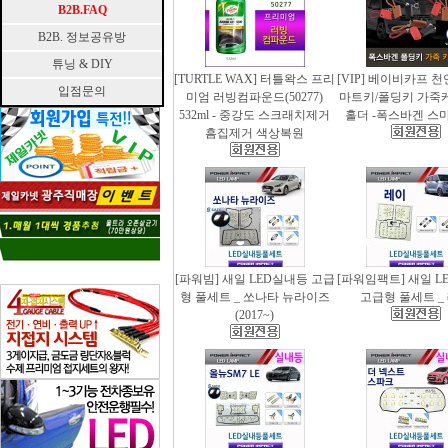
B2B.FAQ
B2B. 정보공유방
튜닝 & DIY
[TURTLE WAX] 터틀왁스 프리
[VIP] 베이비카프 
입점문의
미엄 러빙컴파운드(50277)
마트키/폴딩키 가죽
532ml - 중강도 스크래치제거
홀더 -폭스바겐 스
흠집제거 색상복원
[파워빔] 새일 LED실내등 고급
[파워임팩트] 새일 L
형 풀세트 _ 쏘나타 뉴라이즈
고급형 풀세트 _
(2017~)