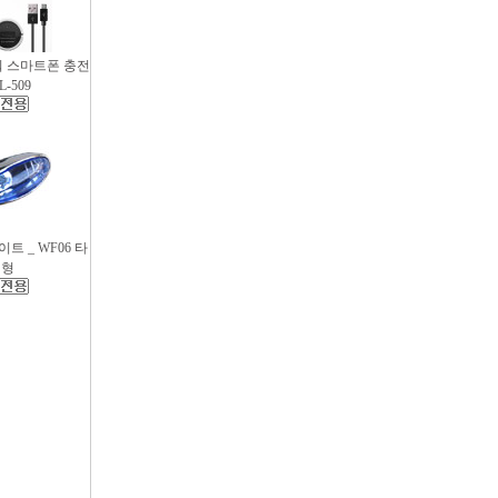
파워 스마트폰 충전
L-509
트 _ WF06 타
원형