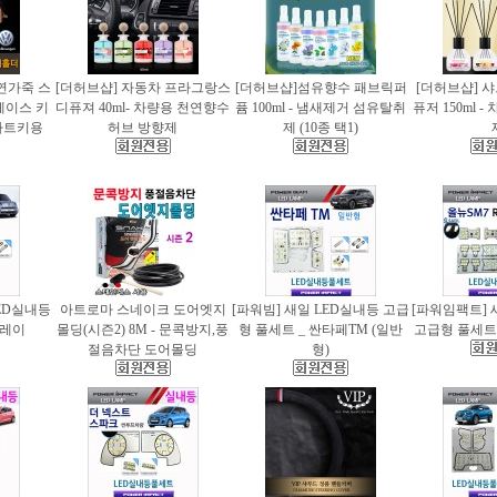
천연가죽 스
[더허브샵] 자동차 프라그랑스
[더허브샵]섬유향수 패브릭퍼
[더허브샵] 
케이스 키
디퓨져 40ml- 차량용 천연향수
퓸 100ml - 냄새제거 섬유탈취
퓨저 150ml 
마트키용
허브 방향제
제 (10종 택1)
ED실내등
아트로마 스네이크 도어엣지
[파워빔] 새일 LED실내등 고급
[파워임팩트] 
 레이
몰딩(시즌2) 8M - 문콕방지,풍
형 풀세트 _ 싼타페TM (일반
고급형 풀세트 
절음차단 도어몰딩
형)