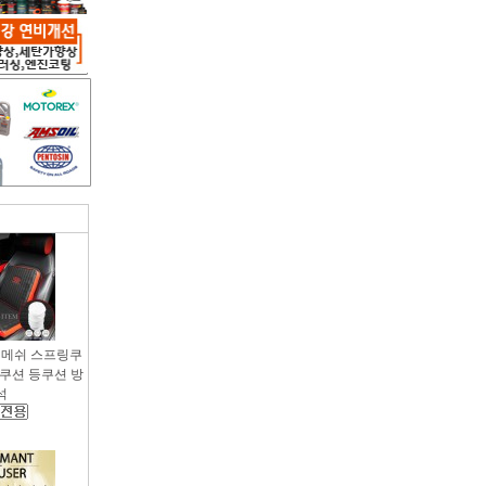
용 메쉬 스프링쿠
팔쿠션 등쿠션 방
석