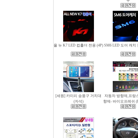
무
올 뉴 K7 LED 컵홀더 전용 (4P)
SM6 LED 도어 캐치 
[세원] 카미리 송풍구 거치대
자동차 방향제,프랑
(자석)
향제- 바이오프레쉬 (Bio