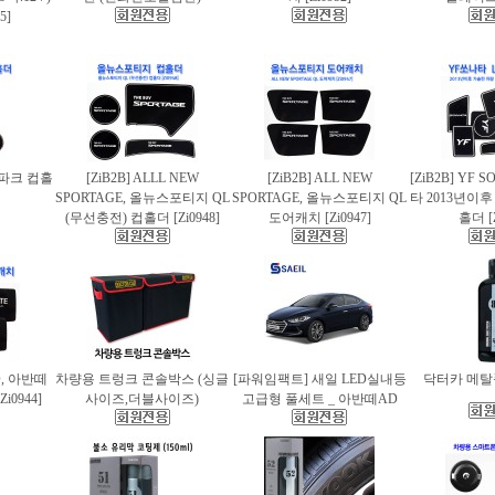
5]
스파크 컵홀
[ZiB2B] ALLL NEW
[ZiB2B] ALL NEW
[ZiB2B] YF 
SPORTAGE, 올뉴스포티지 QL
SPORTAGE, 올뉴스포티지 QL
타 2013년이
(무선충전) 컵홀더 [Zi0948]
도어캐치 [Zi0947]
홀더 [Z
AD, 아반떼
차량용 트렁크 콘솔박스 (싱글
[파워임팩트] 새일 LED실내등
닥터카 메탈폴
i0944]
사이즈,더블사이즈)
고급형 풀세트 _ 아반떼AD