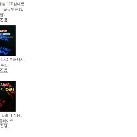
새일 LED실내등
_ 올뉴투싼 (일
형)
싼 LED 도어캐치,
뉴투싼
D 컵홀더 전용 /
컵플레이트