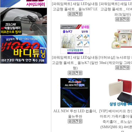
[파워임팩트] 새일 LED실내등
[파워임팩트] 새일 L
고급형 풀세트 _ 올뉴SM7 LE
고급형 풀세트 _ 더
파크(일반)
[파워임팩트] 새일 LED실내등
[더허브샵] 뉴샤르망
고급형 풀세트 _ 올뉴K7 (일반
50ml (캐모마일 그
형)
ALL NEW 투싼 LED 컵홀더,
[VIP] 베이비카프 
올뉴투싼
마트키 가죽키홀더/
죽키홀더 _ 르노삼
(SM6/QM6 외) 4