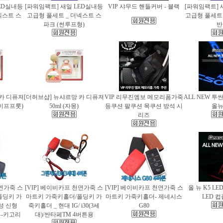
ED실내등
[파워임팩트] 새일 LED실내등
VIP 샤무드 핸들커버 - 블랙
[파워임팩트] 
넥스트 스
고급형 풀세트 _ 더넥스트 스
고급형 풀세트 
파크 (썬루프형)
반
 카 디퓨져
[더허브샵] 뉴샤르망 카 디퓨져
VIP 리무진엠보 메모리폼가죽
ALL NEW 투
레이프프룻)
50ml (자몽)
등쿠션 팔쿠션 목쿠션 방석 시
올
리즈
천연가죽 스
[VIP] 베이비카프 천연가죽 스
[VIP] 베이비카프 천연가죽 스
올 뉴 K5 LE
폴딩키 가
마트키 가죽키홀더/폴딩키 가
마트키 가죽키홀더- 제네시스
LED 
성 신형
죽키홀더 _ 현대 IG/ i30(3세
G80
버튼-키고리
대)/싼타페TM 4버튼용