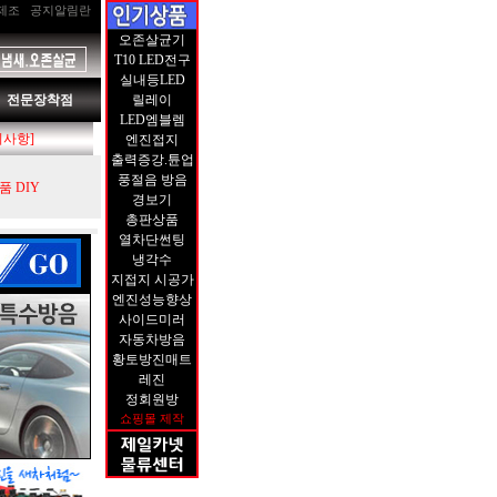
제조
공지알림란
오존살균기
T10 LED전구
실내등LED
전문장착점
릴레이
LED엠블렘
지사항]
엔진접지
출력증강.튠업
풍절음 방음
 DIY
경보기
총판상품
열차단썬팅
냉각수
지접지 시공가
엔진성능향상
사이드미러
자동차방음
황토방진매트
레진
정회원방
쇼핑몰 제작