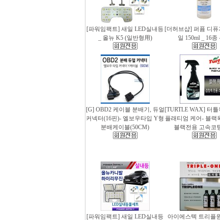
[파워임팩트] 새일 LED실내등
[더허브샵] 퍼퓸 디
_ 올뉴 K5 (일반형用)
일 150ml _ 16
[G] OBD2 케이블 분배기, 듀얼
[TURTLE WAX] 터
커넥터(16핀)- 엘보우타입 Y형
플래티엄 케어- 블랙왁스
분배케이블(50CM)
블랙전용 고속코
[파워임팩트] 새일 LED실내등
아이에스텍 트리플원