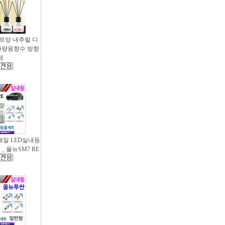
샤르망 내추럴 디
- 차량용향수 방향
제
새일 LED실내등
_ 올뉴SM7 RE