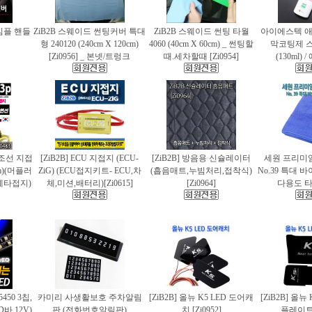
 심플 핸들
ZiB2B 스웨이드 썬팅커버 특대
ZiB2B 스웨이드 썬팅 타월
아이에스텍 
형 240120 (240cm X 120cm)
4060 (40cm X 60cm) _ 썬팅할
막코팅제 
[Zi0956] _ 본넷/트렁크
때.세차할때 [Zi0954]
(130ml)
 편조선 지접
[ZiB2B] ECU 지접지 (ECU-
[ZiB2B] 방음용 신슐레이터
세원 프리미
cm)(머플러
ZiG) (ECU접지키트- ECU,차
(흡음매트,누빔처리,접착식)
No.39 특대
에타접지)
체,미션,배터리)[Zi0615]
[Zi0964]
다용도 타월
5450 3칩,
카미리 사생활보호 주차알림
[ZiB2B] 올뉴 K5 LED 도어캐
[ZiB2B] 올뉴
바.12V)
판 (전화번호알림판)
치 [Zi0952]
플레이트 [