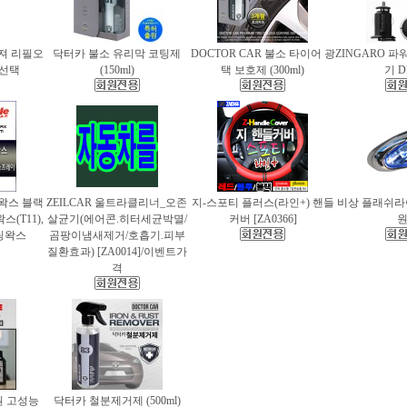
퓨져 리필오
닥터카 불소 유리막 코팅제
DOCTOR CAR 불소 타이어 광
ZINGARO 
종 선택
(150ml)
택 보호제 (300ml)
기 D
틀왁스 블랙
ZEILCAR 울트라클리너_오존
지-스포티 플러스(라인+) 핸들
비상 플래쉬라이
(T11),
살균기(에어콘.히터세균박멸/
커버 [ZA0366]
팅왁스
곰팡이냄새제거/호흡기.피부
질환효과) [ZA0014]/이벤트가
격
 고성능
닥터카 철분제거제 (500ml)