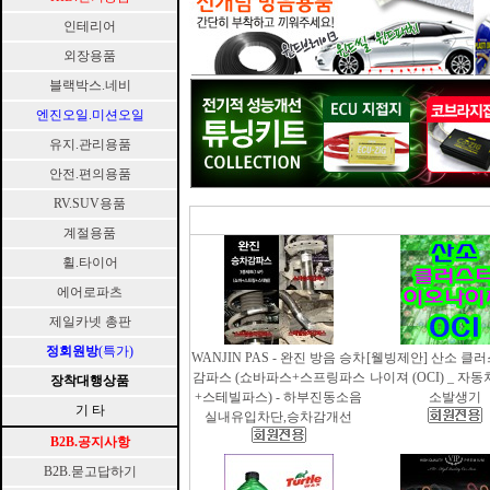
인테리어
외장용품
블랙박스.네비
엔진오일.미션오일
유지.관리용품
안전.편의용품
RV.SUV용품
계절용품
휠.타이어
에어로파츠
제일카넷 총판
정회원방
(특가)
WANJIN PAS - 완진 방음 승차
[웰빙제안] 산소 클
감파스 (쇼바파스+스프링파스
나이져 (OCI) _ 자
장착대행상품
+스테빌파스) - 하부진동소음
소발생기
기 타
실내유입차단,승차감개선
B2B.공지사항
B2B.묻고답하기