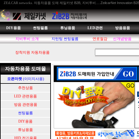
자동차용품 도매 제일카넷 B2B, 지비투비.....ZeilcarNet Innovation B2
ZEiLCAR networks.
DIY용품
썬팅필름
튜닝용품
LED관련
방음용품
지비투비 소개
지틴팅.썬팅필름
연료절감
신개념방음
장착지원 자동차용품
자동차용품 도매몰
오픈마켓
(이미지사용)
추천상품
LED 관련용품
방음 관련용품
썬팅필름
DIY용품
튜닝용품
HID.전기용품