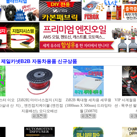
제일카넷B2B 자동차용품 신규상품
러스터 이오
[ZiB2B] 마이너스접지 (지접
ZiB2B 특대형 세차용 세무융
VIP 사계절
동차실내 산
지) _ 엔진접지케이블 (엔진접
(1800mm X 500mm) 드라잉타
션 - 목쿠션 
지용배선), 오디오배선
월 [Zi0870]