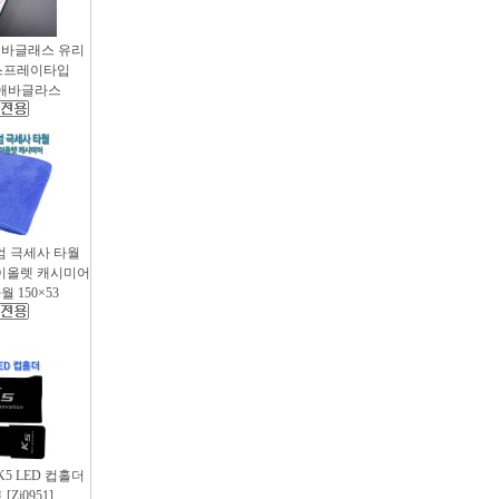
애바글래스 유리
스프레이타입
 / 애바글라스
엄 극세사 타월
 바이올렛 캐시미어
 150×53
 K5 LED 컵홀더
Zi0951]