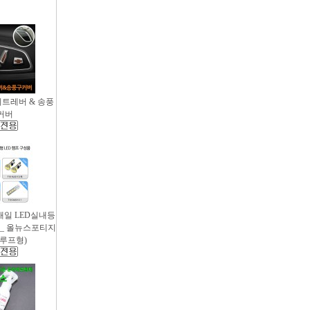
시트레버 & 송풍
커버
새일 LED실내등
 _ 올뉴스포티지
썬루프형)