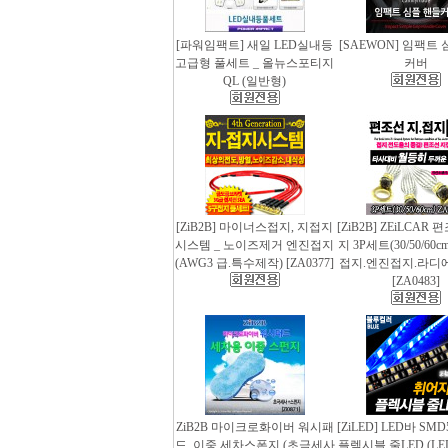
[파워임팩트] 새일 LED실내등
[SAEWON] 임팩트
고급형 풀세트 _ 올뉴스포티지
커버
QL (일반형)
[ZiB2B] 마이너스접지, 지접지
[ZiB2B] ZEiLCAR
시스템 _ 노이즈제거 엔진접지
지 3P세트(30/50/60
(AWG3 급.특수제작) [ZA0377]
접지.엔진접지.라디
[ZA0483]
ZiB2B 마이크로화이버 워시패
[ZiLED] LED바 SMD
드, 이중 세차스폰지 (초극세사
플렉시블 줄LED (LED