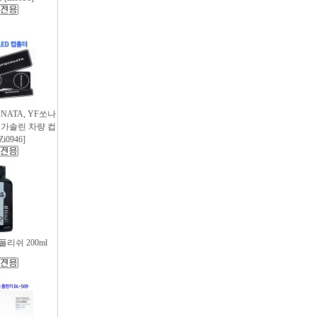
SONATA, YF쏘나
후 가솔린 차량 컵
i0946]
리쉬 200ml