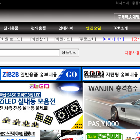
B
회사소개
용품
전기용품
편의용품
인테리어
엔진오일
B2B소개
[회원 로그인]
[비번찾기]
[회원가입]
[주문조회]
[마이페이지]
[공
자동차용품