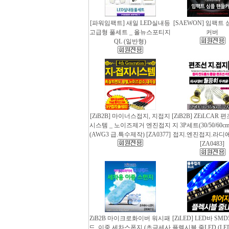
[파워임팩트] 새일 LED실내등
[SAEWON] 임팩트
고급형 풀세트 _ 올뉴스포티지
커버
QL (일반형)
[ZiB2B] 마이너스접지, 지접지
[ZiB2B] ZEiLCAR
시스템 _ 노이즈제거 엔진접지
지 3P세트(30/50/60
(AWG3 급.특수제작) [ZA0377]
접지.엔진접지.라디
[ZA0483]
ZiB2B 마이크로화이버 워시패
[ZiLED] LED바 SMD
드, 이중 세차스폰지 (초극세사
플렉시블 줄LED (LED