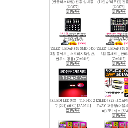
(썬글라스타입) 전용 실내등
(11인승/리무진) 전
[Zi0877]
[Zi0876]
[ZiLED] LED실내등 SMD 5450
[ZiLED] LED실내등 S
3칩 풀세트 _ 스포티지R(일반,
3칩 풀세트 _ 싼
썬루프 공용) [ZA0416]
[ZA0417]
[ZiLED] LED램프 - T10 5450 2
[ZiLED] S25 시그
구 (2개) (레드) [ZA0511]
2WAY 고급형(더블.
버) 2P 1세트 [ZA0