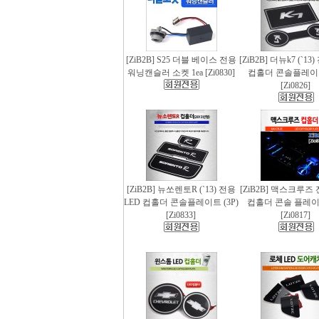
[ZiB2B] S25 더블 베이스 전용
[ZiB2B] 더뉴k7 (`13
워닝캔슬러 소켓 1ea [Zi0830]
컵홀더 콘솔플레이트 
[Zi0826]
[ZiB2B] 뉴쏘렌토R (`13) 전용
[ZiB2B] 맥스크루즈 
LED 컵홀더 콘솔플레이트 (3P)
컵홀더 콘솔 플레이트
[Zi0833]
[Zi0817]