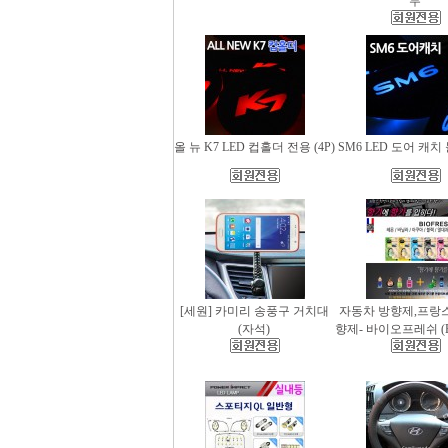
무
올 뉴 K7 LED 컵홀더 전용 (4P)
SM6 LED 도어 캐치 
[세원] 카미리 송풍구 거치대
자동차 방향제,프랑
(자석)
향제- 바이오프레쉬 (Bio