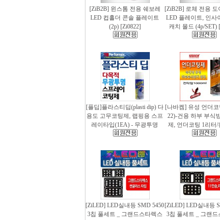
[ZiB2B] 윈스톰 전용 쉐보레
[ZiB2B] 로체 전용 
LED 컵홀더 콘솔 플레이트
LED 플레이트, 인사
(2p) [Zi0822]
캐치 몰드 (4p/SET) [
[플딥]플라스티딥(plasti dip) 다
[나바켐] 유성 언더코
용도 고무코팅제, 랩핑용 스프
22)-건용 하부 부식
레이타입(1EA) - 무광투명
제, 언더코팅 1리터/
[ZiLED] LED실내등 SMD 5450
[ZiLED] LED실내등 S
3칩 풀세트 _ 그랜드스타렉스
3칩 풀세트 _ 그랜