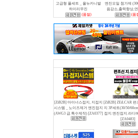
고급형 풀세트 _ 올뉴카니발
엔진오일 첨가제 (300m
하이리무진
음감소,출력향상,
(품절)
(품
[ZiB2B] 마이너스접지, 지접지
[ZiB2B] ZEiLCAR
시스템 _ 노이즈제거 엔진접지
지 3P세트(30/50/60
(AWG3 급.특수제작) [ZA0377]
접지.엔진접지.라디
[ZA0483]