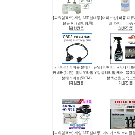
[파워임팩트] 새일 LED실내등
[더허브샵] 퍼퓸 디
_ 올뉴 K5 (일반형用)
일 150ml _ 16
[G] OBD2 케이블 분배기, 듀얼
[TURTLE WAX] 터
커넥터(16핀)- 엘보우타입 Y형
플래티엄 케어- 블랙왁스
분배케이블(50CM)
블랙전용 고속코
[파워임팩트] 새일 LED실내등
아이에스텍 트리플원