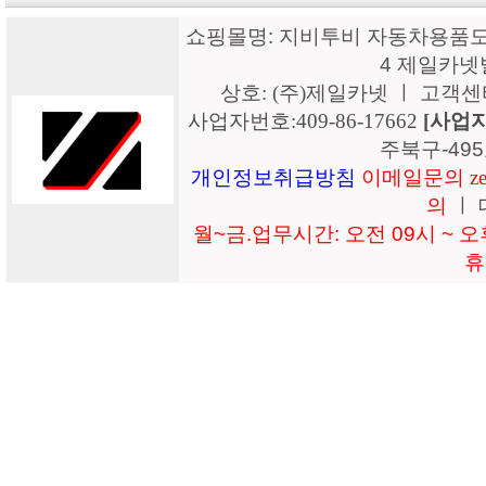
쇼핑몰명: 지비투비 자동차용품도매
4 제일카넷
상호: (주)제일카넷 ㅣ 고객센터: 15
사업자번호:409-86-17662
[사업
주북구-49
개인정보취급방침
이메일문의 zeil
의
ㅣ 
월~금.업무시간: 오전 09시 ~ 오후
휴