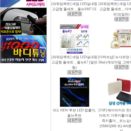
[파워임팩트] 새일 LED실내등
[파워임팩트] 새일 L
고급형 풀세트 _ 올뉴SM7 LE
고급형 풀세트 _ 더
파크(일반)
[파워임팩트] 새일 LED실내등
[더허브샵] 뉴샤르망
고급형 풀세트 _ 올뉴K7 (일반
50ml (캐모마일 그
형)
ALL NEW 투싼 LED 컵홀더,
[VIP] 베이비카프 
올뉴투싼
마트키 가죽키홀더/
죽키홀더 _ 르노삼
(SM6/QM6 외) 4