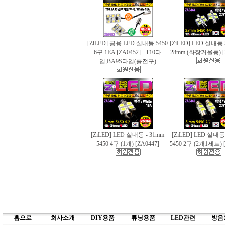
[ZiLED] 공용 LED 실내등 5450
[ZiLED] LED 실내등 
6구 1EA [ZA0452] - T10타
28mm (화장거울등) [
입,BA9S타입(콩전구)
[ZiLED] LED 실내등 - 31mm
[ZiLED] LED 실내등
5450 4구 (1개) [ZA0447]
5450 2구 (2개1세트) [
홈으로
회사소개
DIY용품
튜닝용품
LED관련
방음