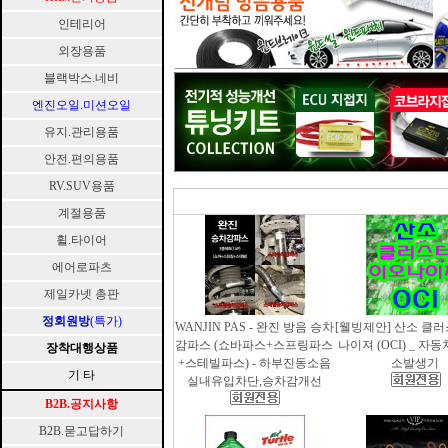
인테리어
외장용품
블랙박스.네비
엔진오일.미션오일
유지.관리용품
안전.편의용품
RV.SUV용품
계절용품
휠.타이어
에어로파츠
제일카넷 총판
정회원방
(특가)
WANJIN PAS - 완진 방음 승차
[웰빙제안] 산소 클
감파스 (쇼바파스+스프링파스
나이져 (OCI) _ 자
장착대행상품
+스테빌파스) - 하부진동소음
소발생기
기 타
실내유입차단,승차감개선
B2B.공지사항
B2B.묻고답하기