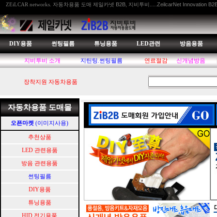
자동차용품 도매 제일카넷 B2B, 지비투비.....ZeilcarNet Innovation B2
ZEiLCAR networks.
DIY용품
썬팅필름
튜닝용품
LED관련
방음용품
지비투비 소개
지틴팅.썬팅필름
연료절감
신개념방음
장착지원 자동차용품
자동차용품 도매몰
오픈마켓
(이미지사용)
추천상품
LED 관련용품
방음 관련용품
썬팅필름
DIY용품
튜닝용품
HID.전기용품