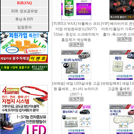
B2B.FAQ
B2B. 정보공유방
튜닝 & DIY
[TURTLE WAX] 터틀왁스 프리
[VIP] 베이비카프 
입점문의
미엄 러빙컴파운드(50277)
마트키/폴딩키 가죽
532ml - 중강도 스크래치제거
홀더 -폭스바겐 스
흠집제거 색상복원
[파워빔] 새일 LED실내등 고급
[파워임팩트] 새일 L
형 풀세트 _ 쏘나타 뉴라이즈
고급형 풀세트 _
(2017~)