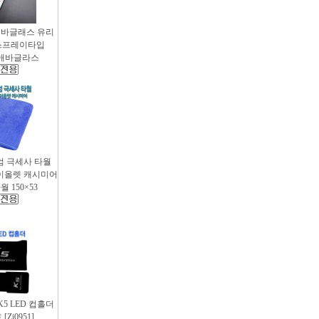
애바글래스 유리
스프레이타입
 / 애바글라스
엄 극세사 타월
 바이올렛 캐시미어
 150×53
 K5 LED 컵홀더
Zi0951]