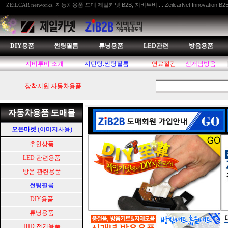
자동차용품 도매 제일카넷 B2B, 지비투비.....ZeilcarNet Innovation B2
ZEiLCAR networks.
DIY용품
썬팅필름
튜닝용품
LED관련
방음용품
지비투비 소개
지틴팅.썬팅필름
연료절감
신개념방음
장착지원 자동차용품
자동차용품 도매몰
오픈마켓
(이미지사용)
추천상품
LED 관련용품
방음 관련용품
썬팅필름
DIY용품
튜닝용품
HID.전기용품