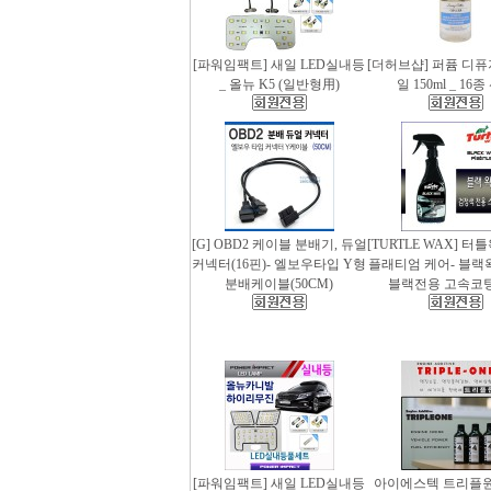
[파워임팩트] 새일 LED실내등
[더허브샵] 퍼퓸 디
_ 올뉴 K5 (일반형用)
일 150ml _ 16
[G] OBD2 케이블 분배기, 듀얼
[TURTLE WAX] 터
커넥터(16핀)- 엘보우타입 Y형
플래티엄 케어- 블랙왁스
분배케이블(50CM)
블랙전용 고속코
[파워임팩트] 새일 LED실내등
아이에스텍 트리플원