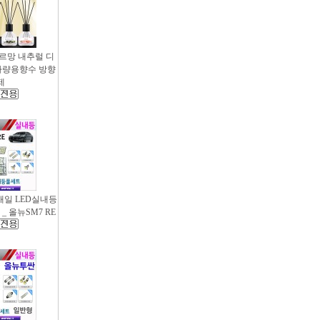
샤르망 내추럴 디
- 차량용향수 방향
제
새일 LED실내등
_ 올뉴SM7 RE