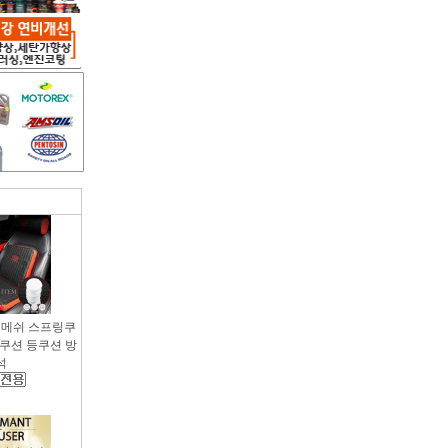
용 메쉬 스프링쿠
팔쿠션 등쿠션 방
석