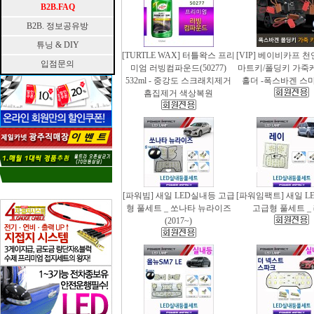
B2B.FAQ
B2B. 정보공유방
튜닝 & DIY
[TURTLE WAX] 터틀왁스 프리
[VIP] 베이비카프 
입점문의
미엄 러빙컴파운드(50277)
마트키/폴딩키 가죽
532ml - 중강도 스크래치제거
홀더 -폭스바겐 스
흠집제거 색상복원
[파워빔] 새일 LED실내등 고급
[파워임팩트] 새일 L
형 풀세트 _ 쏘나타 뉴라이즈
고급형 풀세트 _
(2017~)