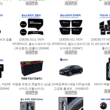
5]
스파크 컵홀
[ZiB2B] ALLL NEW
[ZiB2B] ALL NEW
[ZiB2B] YF 
SPORTAGE, 올뉴스포티지 QL
SPORTAGE, 올뉴스포티지 QL
타 2013년이
(무선충전) 컵홀더 [Zi0948]
도어캐치 [Zi0947]
홀더 [Z
AD, 아반떼
차량용 트렁크 콘솔박스 (싱글
[파워임팩트] 새일 LED실내등
닥터카 메탈폴
i0944]
사이즈,더블사이즈)
고급형 풀세트 _ 아반떼AD