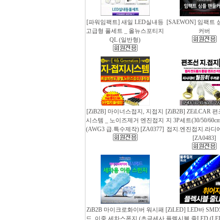
[파워임팩트] 새일 LED실내등
[SAEWON] 임팩트
고급형 풀세트 _ 올뉴스포티지
커버
QL (일반형)
[ZiB2B] 마이너스접지, 지접지
[ZiB2B] ZEiLCAR
시스템 _ 노이즈제거 엔진접지
지 3P세트(30/50/60
(AWG3 급.특수제작) [ZA0377]
접지.엔진접지.라디
[ZA0483]
ZiB2B 마이크로화이버 워시패
[ZiLED] LED바 SMD
드, 이중 세차스폰지 (초극세사
플렉시블 줄LED (LED