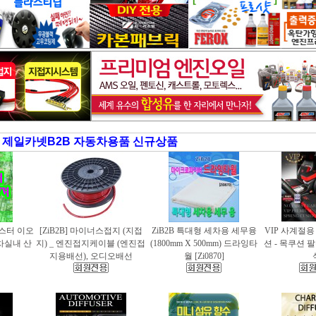
제일카넷B2B 자동차용품 신규상품
러스터 이오
[ZiB2B] 마이너스접지 (지접
ZiB2B 특대형 세차용 세무융
VIP 사계절
동차실내 산
지) _ 엔진접지케이블 (엔진접
(1800mm X 500mm) 드라잉타
션 - 목쿠션 
지용배선), 오디오배선
월 [Zi0870]