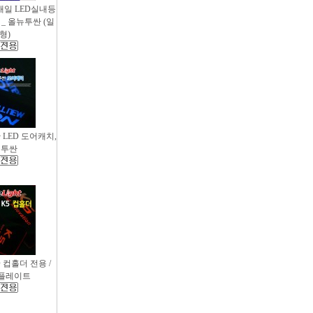
새일 LED실내등
_ 올뉴투싼 (일
형)
싼 LED 도어캐치,
뉴투싼
D 컵홀더 전용 /
컵플레이트