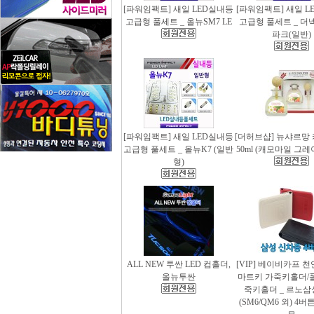
[파워임팩트] 새일 LED실내등
[파워임팩트] 새일 L
고급형 풀세트 _ 올뉴SM7 LE
고급형 풀세트 _ 더
파크(일반)
[파워임팩트] 새일 LED실내등
[더허브샵] 뉴샤르망
고급형 풀세트 _ 올뉴K7 (일반
50ml (캐모마일 그
형)
ALL NEW 투싼 LED 컵홀더,
[VIP] 베이비카프 
올뉴투싼
마트키 가죽키홀더/
죽키홀더 _ 르노삼
(SM6/QM6 외) 4