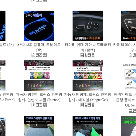
몰드 (4P)
SM6 LED 컵홀더, 프레이트
카미리 현대 기아 시트레버커
카미리 SM6 
(3P)
버 (블랙)
구
스 천연방
자동차 방향제,프랑스 천연방
자동차 방향제, 프랑스 천연방
[파워임팩트] 
 Fresh)
향제- 인텐소 퍼퓸 (Intenso)
향제 - 매직겔 (Magic Gel)
고급형 풀세트
QL (