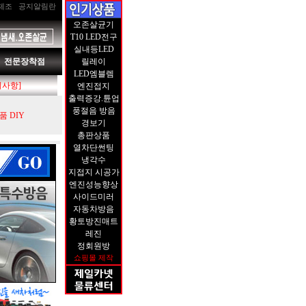
제조
공지알림란
오존살균기
T10 LED전구
실내등LED
전문장착점
릴레이
LED엠블렘
지사항]
엔진접지
출력증강.튠업
풍절음 방음
 DIY
경보기
총판상품
열차단썬팅
냉각수
지접지 시공가
엔진성능향상
사이드미러
자동차방음
황토방진매트
레진
정회원방
쇼핑몰 제작