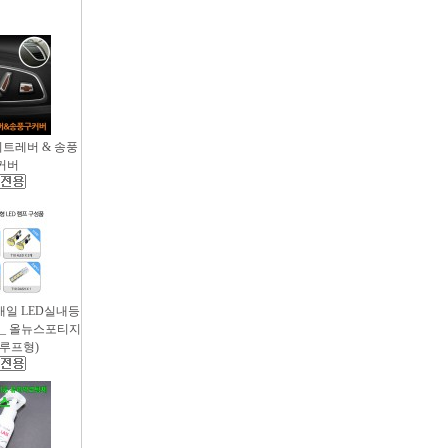
시트레버 & 송풍
커버
새일 LED실내등
 _ 올뉴스포티지
썬루프형)