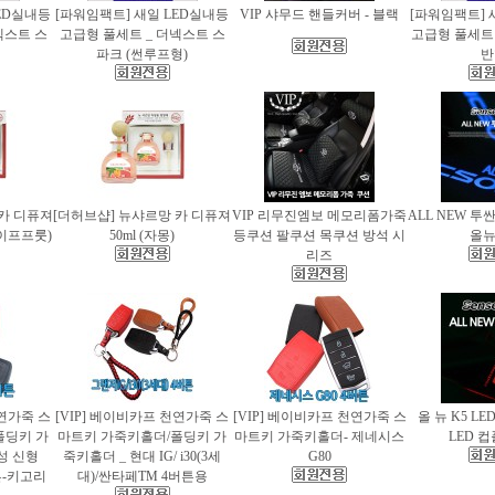
ED실내등
[파워임팩트] 새일 LED실내등
VIP 샤무드 핸들커버 - 블랙
[파워임팩트] 
넥스트 스
고급형 풀세트 _ 더넥스트 스
고급형 풀세트 
파크 (썬루프형)
반
 카 디퓨져
[더허브샵] 뉴샤르망 카 디퓨져
VIP 리무진엠보 메모리폼가죽
ALL NEW 투
레이프프룻)
50ml (자몽)
등쿠션 팔쿠션 목쿠션 방석 시
올
리즈
천연가죽 스
[VIP] 베이비카프 천연가죽 스
[VIP] 베이비카프 천연가죽 스
올 뉴 K5 LE
폴딩키 가
마트키 가죽키홀더/폴딩키 가
마트키 가죽키홀더- 제네시스
LED 
성 신형
죽키홀더 _ 현대 IG/ i30(3세
G80
버튼-키고리
대)/싼타페TM 4버튼용