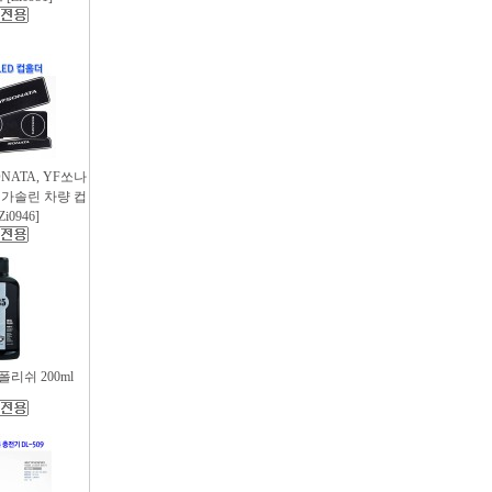
SONATA, YF쏘나
후 가솔린 차량 컵
i0946]
리쉬 200ml