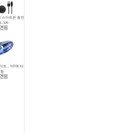
파워 스마트폰 충전
L-509
트 _ WF06 타
원형