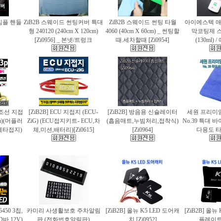
 심플 핸들
ZiB2B 스웨이드 썬팅커버 특대
ZiB2B 스웨이드 썬팅 타월
아이에스텍 
형 240120 (240cm X 120cm)
4060 (40cm X 60cm) _ 썬팅할
막코팅제 
[Zi0956] _ 본넷/트렁크
때.세차할때 [Zi0954]
(130ml)
 편조선 지접
[ZiB2B] ECU 지접지 (ECU-
[ZiB2B] 방음용 신슐레이터
세원 프리미
cm)(머플러
ZiG) (ECU접지키트- ECU,차
(흡음매트,누빔처리,접착식)
No.39 특대
에타접지)
체,미션,배터리)[Zi0615]
[Zi0964]
다용도 타월
5450 3칩,
카미리 사생활보호 주차알림
[ZiB2B] 올뉴 K5 LED 도어캐
[ZiB2B] 올뉴
바.12V)
판 (전화번호알림판)
치 [Zi0952]
플레이트 [