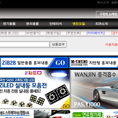
B
회사소개
용품
전기용품
편의용품
인테리어
엔진오일
B2B소개
[회원 로그인]
[비번찾기]
[회원가입]
[주문조회]
[마이페이지]
[공
자동차용품