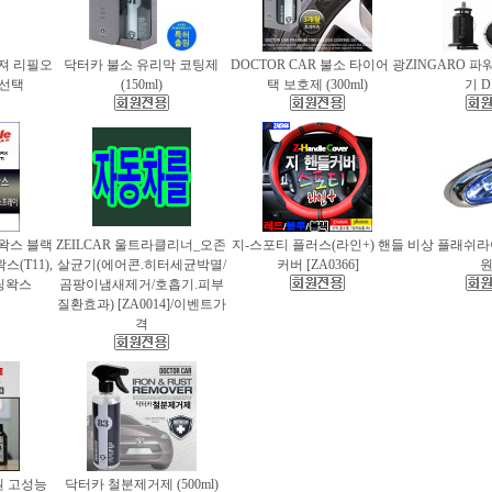
퓨져 리필오
닥터카 불소 유리막 코팅제
DOCTOR CAR 불소 타이어 광
ZINGARO 
종 선택
(150ml)
택 보호제 (300ml)
기 D
틀왁스 블랙
ZEILCAR 울트라클리너_오존
지-스포티 플러스(라인+) 핸들
비상 플래쉬라이
(T11),
살균기(에어콘.히터세균박멸/
커버 [ZA0366]
팅왁스
곰팡이냄새제거/호흡기.피부
질환효과) [ZA0014]/이벤트가
격
 고성능
닥터카 철분제거제 (500ml)