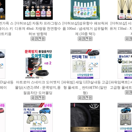
천연가죽 스
[더허브샵] 자동차 프라그랑스
[더허브샵]섬유향수 패브릭퍼
[더허브샵] 
케이스 키
디퓨져 40ml- 차량용 천연향수
퓸 100ml - 냄새제거 섬유탈취
퓨저 150ml 
마트키용
허브 방향제
제 (10종 택1)
ED실내등
아트로마 스네이크 도어엣지
[파워빔] 새일 LED실내등 고급
[파워임팩트] 
 레이
몰딩(시즌2) 8M - 문콕방지,풍
형 풀세트 _ 싼타페TM (일반
고급형 풀세트 
절음차단 도어몰딩
형)