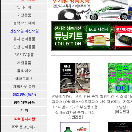
인테리어
외장용품
블랙박스.네비
엔진오일.미션오일
유지.관리용품
안전.편의용품
RV.SUV용품
계절용품
휠.타이어
에어로파츠
제일카넷 총판
정회원방
(특가)
WANJIN PAS - 완진 방음 승차
[웰빙제안] 산소 클
감파스 (쇼바파스+스프링파스
나이져 (OCI) _ 자
장착대행상품
+스테빌파스) - 하부진동소음
소발생기
기 타
실내유입차단,승차감개선
B2B.공지사항
B2B.묻고답하기