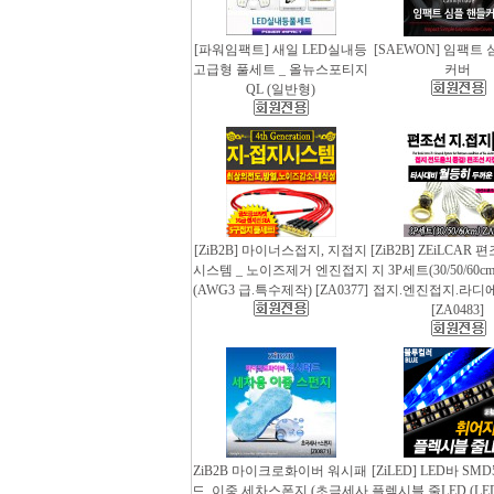
[파워임팩트] 새일 LED실내등
[SAEWON] 임팩트
고급형 풀세트 _ 올뉴스포티지
커버
QL (일반형)
[ZiB2B] 마이너스접지, 지접지
[ZiB2B] ZEiLCAR
시스템 _ 노이즈제거 엔진접지
지 3P세트(30/50/60
(AWG3 급.특수제작) [ZA0377]
접지.엔진접지.라디
[ZA0483]
ZiB2B 마이크로화이버 워시패
[ZiLED] LED바 SMD
드, 이중 세차스폰지 (초극세사
플렉시블 줄LED (LED