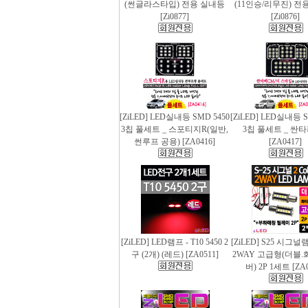
(썬글라스타입) 전용 실내등
(11인승/리무진) 전
[Zi0877]
[Zi0876]
[ZiLED] LED실내등 SMD 5450
[ZiLED] LED실내등 S
3칩 풀세트 _ 스포티지R(일반,
3칩 풀세트 _ 싼
썬루프 공용) [ZA0416]
[ZA0417]
[ZiLED] LED램프 - T10 5450 2
[ZiLED] S25 시그
구 (2개) (레드) [ZA0511]
2WAY 고급형(더블.
버) 2P 1세트 [ZA0