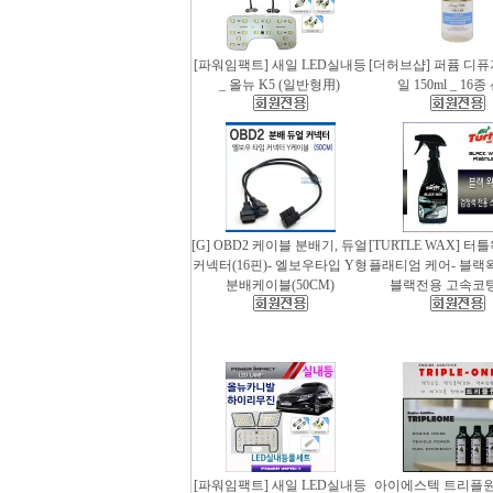
[파워임팩트] 새일 LED실내등
[더허브샵] 퍼퓸 디
_ 올뉴 K5 (일반형用)
일 150ml _ 16
[G] OBD2 케이블 분배기, 듀얼
[TURTLE WAX] 터
커넥터(16핀)- 엘보우타입 Y형
플래티엄 케어- 블랙왁스
분배케이블(50CM)
블랙전용 고속코
[파워임팩트] 새일 LED실내등
아이에스텍 트리플원