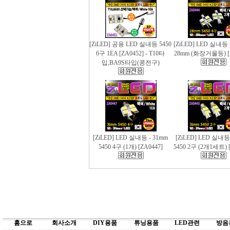
[ZiLED] 공용 LED 실내등 5450
[ZiLED] LED 실내등 
6구 1EA [ZA0452] - T10타
28mm (화장거울등) [
입,BA9S타입(콩전구)
[ZiLED] LED 실내등 - 31mm
[ZiLED] LED 실내등
5450 4구 (1개) [ZA0447]
5450 2구 (2개1세트) [
홈으로
회사소개
DIY용품
튜닝용품
LED관련
방음