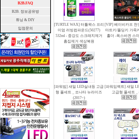
B2B.FAQ
B2B. 정보공유방
튜닝 & DIY
[TURTLE WAX] 터틀왁스 프리
[VIP] 베이비카프 
입점문의
미엄 러빙컴파운드(50277)
마트키/폴딩키 가죽
532ml - 중강도 스크래치제거
홀더 -폭스바겐 스
흠집제거 색상복원
[파워빔] 새일 LED실내등 고급
[파워임팩트] 새일 L
형 풀세트 _ 쏘나타 뉴라이즈
고급형 풀세트 _
(2017~)