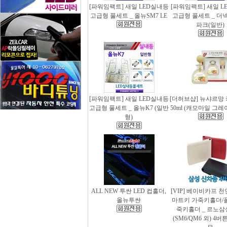
[파워임팩트] 새일 LED실내등
[파워임팩트] 새일 L
고급형 풀세트 _ 올뉴SM7 LE
고급형 풀세트 _ 더
파크(일반)
[파워임팩트] 새일 LED실내등
[더허브샵] 뉴샤르망
고급형 풀세트 _ 올뉴K7 (일반
50ml (캐모마일 그
형)
ALL NEW 투싼 LED 컵홀더,
[VIP] 베이비카프 
올뉴투싼
마트키 가죽키홀더/
죽키홀더 _ 르노삼
(SM6/QM6 외) 4