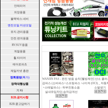
인테리어
외장용품
블랙박스.네비
엔진오일.미션오일
유지.관리용품
안전.편의용품
RV.SUV용품
계절용품
휠.타이어
에어로파츠
제일카넷 총판
정회원방
(특가)
WANJIN PAS - 완진 방음 승차
[웰빙제안] 산소 클
감파스 (쇼바파스+스프링파스
나이져 (OCI) _ 자
장착대행상품
+스테빌파스) - 하부진동소음
소발생기
기 타
실내유입차단,승차감개선
B2B.공지사항
B2B.묻고답하기