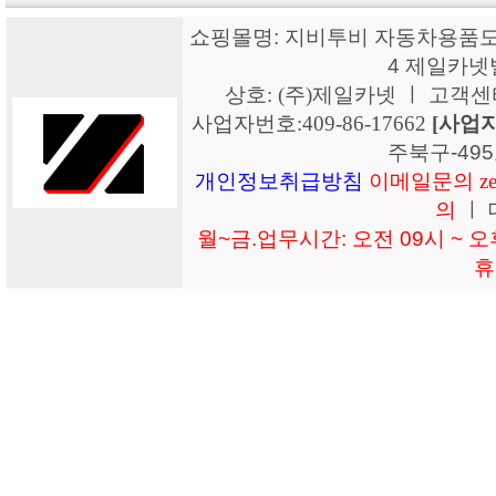
쇼핑몰명: 지비투비 자동차용품도매
4 제일카넷
상호: (주)제일카넷 ㅣ 고객센터: 15
사업자번호:409-86-17662
[사업
주북구-49
개인정보취급방침
이메일문의 zeil
의
ㅣ 
월~금.업무시간: 오전 09시 ~ 오후
휴