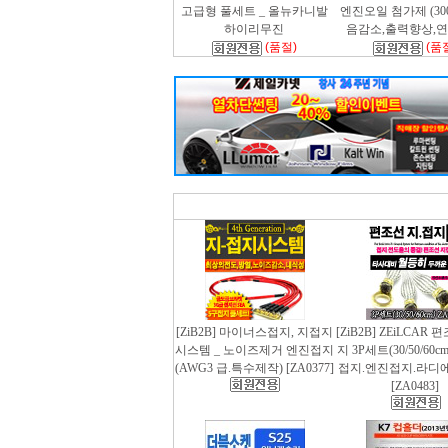
고급형 풀세트 _ 올뉴카니발
엔진오일 첨가제 (300m
하이리무진
음감소,출력향상,
(품절)
(품
[ZiB2B] 마이너스접지, 지접지
[ZiB2B] ZEiLCAR
시스템 _ 노이즈제거 엔진접지
지 3P세트(30/50/60
(AWG3 급.특수제작) [ZA0377]
접지.엔진접지.라디
[ZA0483]