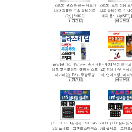
[ZiB2B] 윈스톰 전용 쉐보레
[ZiB2B] 로체 전용 
LED 컵홀더 콘솔 플레이트
LED 플레이트, 인사
(2p) [Zi0822]
캐치 몰드 (4p/SET) [
[플딥]플라스티딥(plasti dip) 다
[나바켐] 유성 언더코
용도 고무코팅제, 랩핑용 스프
22)-건용 하부 부식
레이타입(1EA) - 무광투명
제, 언더코팅 1리터/
[ZiLED] LED실내등 SMD 5450
[ZiLED] LED실내등 S
3칩 풀세트 _ 그랜드스타렉스
3칩 풀세트 _ 그랜