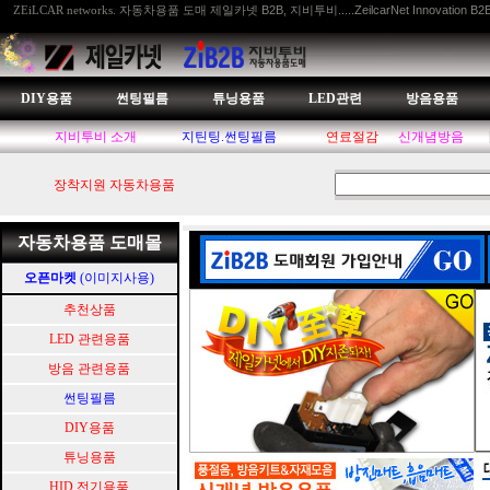
자동차용품 도매 제일카넷 B2B, 지비투비.....ZeilcarNet Innovation B2
ZEiLCAR networks.
DIY용품
썬팅필름
튜닝용품
LED관련
방음용품
지비투비 소개
지틴팅.썬팅필름
연료절감
신개념방음
장착지원 자동차용품
자동차용품 도매몰
오픈마켓
(이미지사용)
추천상품
LED 관련용품
방음 관련용품
썬팅필름
DIY용품
튜닝용품
HID.전기용품