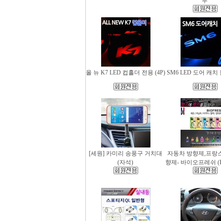
무
올 뉴 K7 LED 컵홀더 전용 (4P)
SM6 LED 도어 캐치 
[세원] 카미리 송풍구 거치대
자동차 방향제,프랑
(자석)
향제- 바이오프레쉬 (Bio