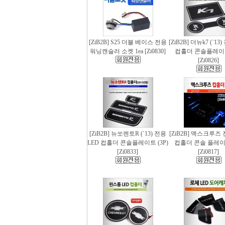
[ZiB2B] S25 더블 베이스 전용
[ZiB2B] 더뉴k7 (`13
워닝캔슬러 소켓 1ea [Zi0830]
컵홀더 콘솔플레이트 
[Zi0826]
[ZiB2B] 뉴쏘렌토R (`13) 전용
[ZiB2B] 맥스크루즈 
LED 컵홀더 콘솔플레이트 (3P)
컵홀더 콘솔 플레이트
[Zi0833]
[Zi0817]