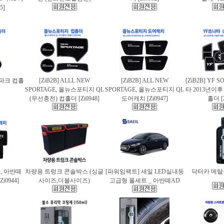
5]
스파크 컵홀
[ZiB2B] ALLL NEW
[ZiB2B] ALL NEW
[ZiB2B] YF 
SPORTAGE, 올뉴스포티지 QL
SPORTAGE, 올뉴스포티지 QL
타 2013년이
(무선충전) 컵홀더 [Zi0948]
도어캐치 [Zi0947]
홀더 [Z
AD, 아반떼
차량용 트렁크 콘솔박스 (싱글
[파워임팩트] 새일 LED실내등
닥터카 메탈폴
i0944]
사이즈,더블사이즈)
고급형 풀세트 _ 아반떼AD