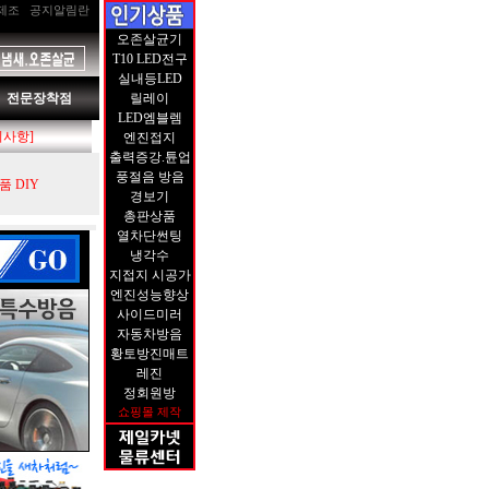
제조
공지알림란
오존살균기
T10 LED전구
실내등LED
전문장착점
릴레이
LED엠블렘
지사항]
엔진접지
출력증강.튠업
풍절음 방음
 DIY
경보기
총판상품
열차단썬팅
냉각수
지접지 시공가
엔진성능향상
사이드미러
자동차방음
황토방진매트
레진
정회원방
쇼핑몰 제작