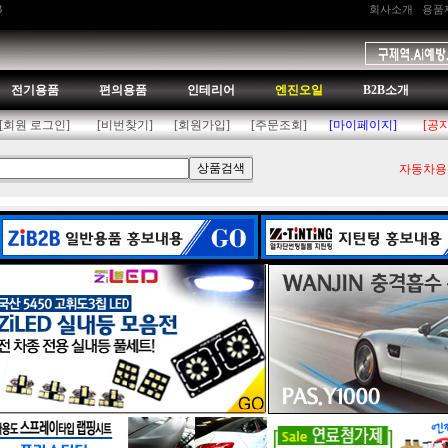
B
회사소개
용품
전기용품
편의용품
인테리어
엔진오일
B2B소개
[회원 로그인]
[비번찾기]
[회원가입]
[주문조회]
[마이페이지]
[공
자동차용품