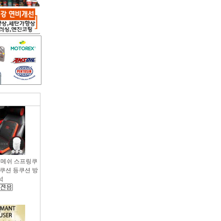
용 메쉬 스프링쿠
팔쿠션 등쿠션 방
석