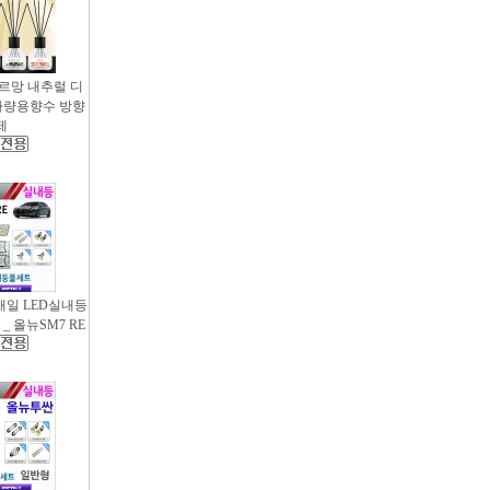
샤르망 내추럴 디
- 차량용향수 방향
제
새일 LED실내등
_ 올뉴SM7 RE