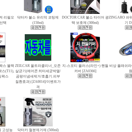
퓨져 리필오
닥터카 불소 유리막 코팅제
DOCTOR CAR 불소 타이어 광
ZINGARO 
종 선택
(150ml)
택 보호제 (300ml)
기 D
틀왁스 블랙
ZEILCAR 울트라클리너_오존
지-스포티 플러스(라인+) 핸들
비상 플래쉬라이
(T11),
살균기(에어콘.히터세균박멸/
커버 [ZA0366]
팅왁스
곰팡이냄새제거/호흡기.피부
질환효과) [ZA0014]/이벤트가
격
 고성능
닥터카 철분제거제 (500ml)