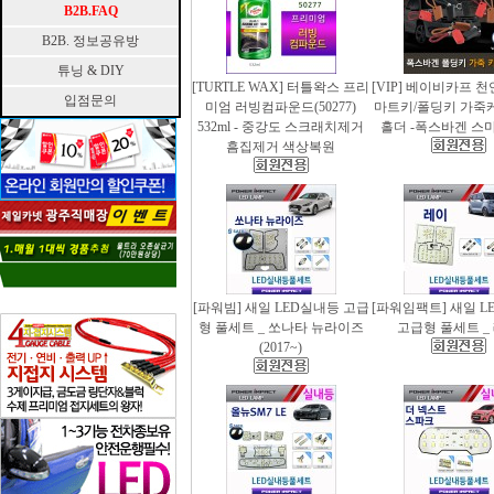
B2B.FAQ
B2B. 정보공유방
튜닝 & DIY
[TURTLE WAX] 터틀왁스 프리
[VIP] 베이비카프 
입점문의
미엄 러빙컴파운드(50277)
마트키/폴딩키 가죽
532ml - 중강도 스크래치제거
홀더 -폭스바겐 스
흠집제거 색상복원
[파워빔] 새일 LED실내등 고급
[파워임팩트] 새일 L
형 풀세트 _ 쏘나타 뉴라이즈
고급형 풀세트 _
(2017~)