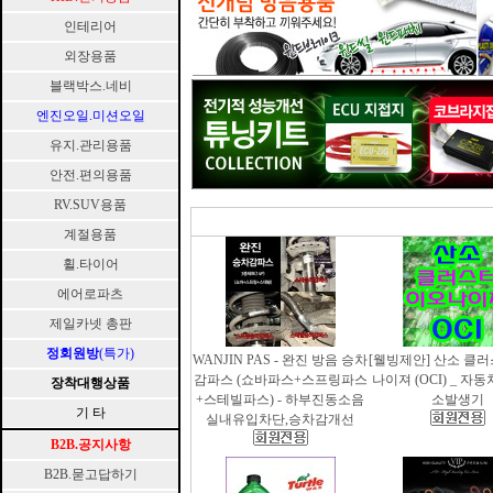
인테리어
외장용품
블랙박스.네비
엔진오일.미션오일
유지.관리용품
안전.편의용품
RV.SUV용품
계절용품
휠.타이어
에어로파츠
제일카넷 총판
정회원방
(특가)
WANJIN PAS - 완진 방음 승차
[웰빙제안] 산소 클
감파스 (쇼바파스+스프링파스
나이져 (OCI) _ 자
장착대행상품
+스테빌파스) - 하부진동소음
소발생기
기 타
실내유입차단,승차감개선
B2B.공지사항
B2B.묻고답하기