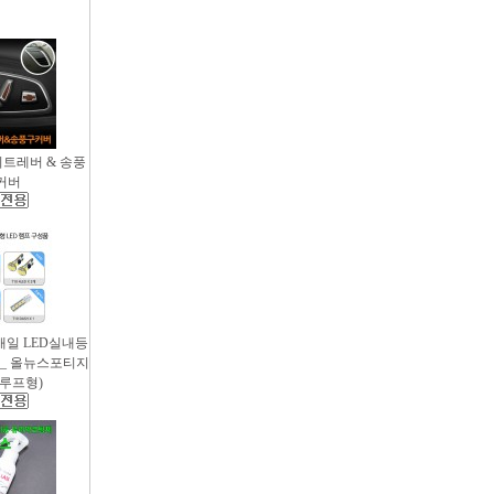
시트레버 & 송풍
커버
새일 LED실내등
 _ 올뉴스포티지
썬루프형)