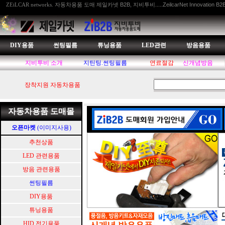
자동차용품 도매 제일카넷 B2B, 지비투비.....ZeilcarNet Innovation B2
ZEiLCAR networks.
DIY용품
썬팅필름
튜닝용품
LED관련
방음용품
지비투비 소개
지틴팅.썬팅필름
연료절감
신개념방음
장착지원 자동차용품
자동차용품 도매몰
오픈마켓
(이미지사용)
추천상품
LED 관련용품
방음 관련용품
썬팅필름
DIY용품
튜닝용품
HID.전기용품