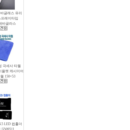
애바글래스 유리
스프레이타입
 / 애바글라스
엄 극세사 타월
 바이올렛 캐시미어
 150×53
 K5 LED 컵홀더
Zi0951]