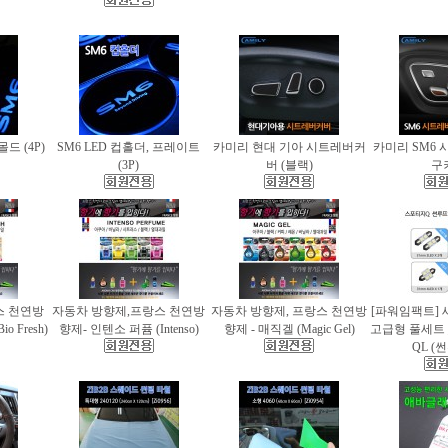
몰드 (4P)
SM6 LED 컵홀더, 프레이트
카미리 현대 기아 시트레버커
카미리 SM6 
(3P)
버 (블랙)
구
스 천연방
자동차 방향제,프랑스 천연방
자동차 방향제, 프랑스 천연방
[파워임팩트] 
 Fresh)
향제- 인텐소 퍼퓸 (Intenso)
향제 - 매직겔 (Magic Gel)
고급형 풀세트
QL (