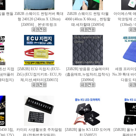
 심플 핸들
ZiB2B 스웨이드 썬팅커버 특대
ZiB2B 스웨이드 썬팅 타월
아이에스텍 
형 240120 (240cm X 120cm)
4060 (40cm X 60cm) _ 썬팅할
막코팅제 
[Zi0956] _ 본넷/트렁크
때.세차할때 [Zi0954]
(130ml)
 편조선 지접
[ZiB2B] ECU 지접지 (ECU-
[ZiB2B] 방음용 신슐레이터
세원 프리미
cm)(머플러
ZiG) (ECU접지키트- ECU,차
(흡음매트,누빔처리,접착식)
No.39 특대
에타접지)
체,미션,배터리)[Zi0615]
[Zi0964]
다용도 타월
5450 3칩,
카미리 사생활보호 주차알림
[ZiB2B] 올뉴 K5 LED 도어캐
[ZiB2B] 올뉴
바.12V)
판 (전화번호알림판)
치 [Zi0952]
플레이트 [