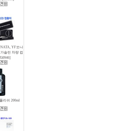
SONATA, YF쏘나
후 가솔린 차량 컵
i0946]
리쉬 200ml