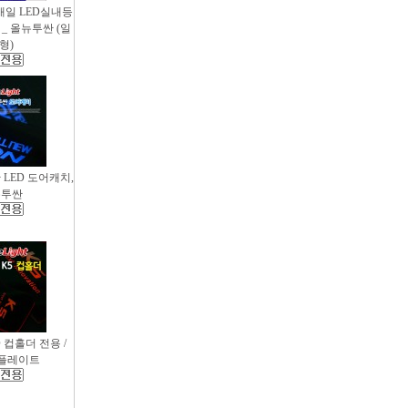
새일 LED실내등
_ 올뉴투싼 (일
형)
싼 LED 도어캐치,
뉴투싼
D 컵홀더 전용 /
컵플레이트