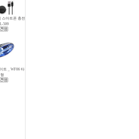
파워 스마트폰 충전
L-509
트 _ WF06 타
원형