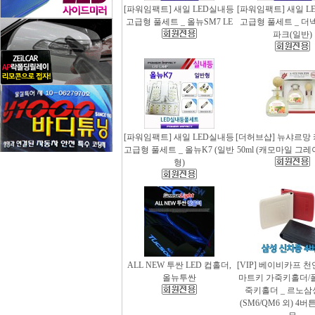
[파워임팩트] 새일 LED실내등
[파워임팩트] 새일 L
고급형 풀세트 _ 올뉴SM7 LE
고급형 풀세트 _ 더
파크(일반)
[파워임팩트] 새일 LED실내등
[더허브샵] 뉴샤르망
고급형 풀세트 _ 올뉴K7 (일반
50ml (캐모마일 그
형)
ALL NEW 투싼 LED 컵홀더,
[VIP] 베이비카프 
올뉴투싼
마트키 가죽키홀더/
죽키홀더 _ 르노삼
(SM6/QM6 외) 4