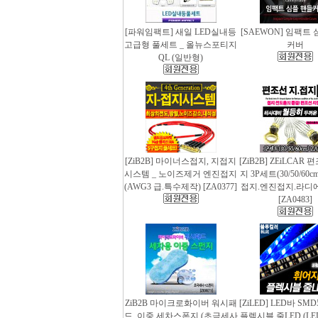
[파워임팩트] 새일 LED실내등
[SAEWON] 임팩트
고급형 풀세트 _ 올뉴스포티지
커버
QL (일반형)
[ZiB2B] 마이너스접지, 지접지
[ZiB2B] ZEiLCAR
시스템 _ 노이즈제거 엔진접지
지 3P세트(30/50/60
(AWG3 급.특수제작) [ZA0377]
접지.엔진접지.라디
[ZA0483]
ZiB2B 마이크로화이버 워시패
[ZiLED] LED바 SMD
드, 이중 세차스폰지 (초극세사
플렉시블 줄LED (LED