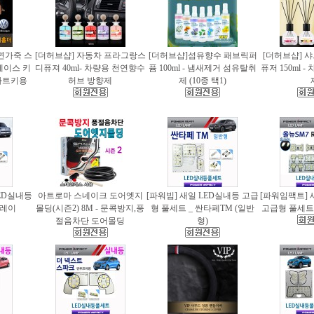
천연가죽 스
[더허브샵] 자동차 프라그랑스
[더허브샵]섬유향수 패브릭퍼
[더허브샵] 
케이스 키
디퓨져 40ml- 차량용 천연향수
퓸 100ml - 냄새제거 섬유탈취
퓨저 150ml 
마트키용
허브 방향제
제 (10종 택1)
ED실내등
아트로마 스네이크 도어엣지
[파워빔] 새일 LED실내등 고급
[파워임팩트] 
 레이
몰딩(시즌2) 8M - 문콕방지,풍
형 풀세트 _ 싼타페TM (일반
고급형 풀세트 
절음차단 도어몰딩
형)