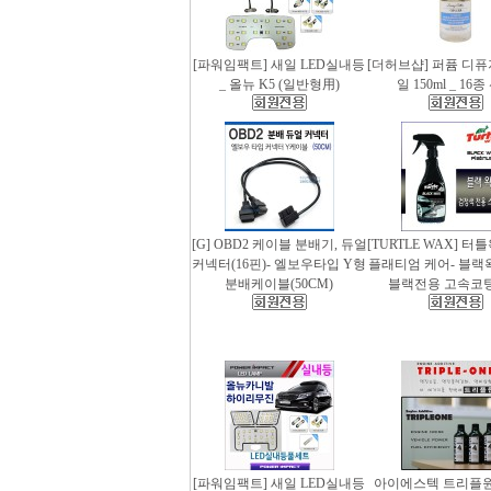
[파워임팩트] 새일 LED실내등
[더허브샵] 퍼퓸 디
_ 올뉴 K5 (일반형用)
일 150ml _ 16
[G] OBD2 케이블 분배기, 듀얼
[TURTLE WAX] 터
커넥터(16핀)- 엘보우타입 Y형
플래티엄 케어- 블랙왁스
분배케이블(50CM)
블랙전용 고속코
[파워임팩트] 새일 LED실내등
아이에스텍 트리플원