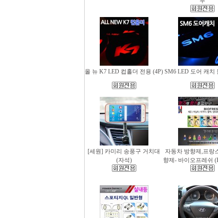
무
올 뉴 K7 LED 컵홀더 전용 (4P)
SM6 LED 도어 캐치 
[세원] 카미리 송풍구 거치대
자동차 방향제,프랑
(자석)
향제- 바이오프레쉬 (Bio