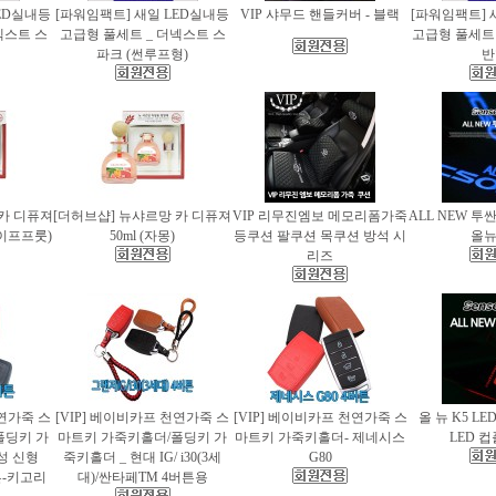
ED실내등
[파워임팩트] 새일 LED실내등
VIP 샤무드 핸들커버 - 블랙
[파워임팩트] 
넥스트 스
고급형 풀세트 _ 더넥스트 스
고급형 풀세트 
파크 (썬루프형)
반
 카 디퓨져
[더허브샵] 뉴샤르망 카 디퓨져
VIP 리무진엠보 메모리폼가죽
ALL NEW 투
레이프프룻)
50ml (자몽)
등쿠션 팔쿠션 목쿠션 방석 시
올
리즈
천연가죽 스
[VIP] 베이비카프 천연가죽 스
[VIP] 베이비카프 천연가죽 스
올 뉴 K5 LE
폴딩키 가
마트키 가죽키홀더/폴딩키 가
마트키 가죽키홀더- 제네시스
LED 
성 신형
죽키홀더 _ 현대 IG/ i30(3세
G80
버튼-키고리
대)/싼타페TM 4버튼용