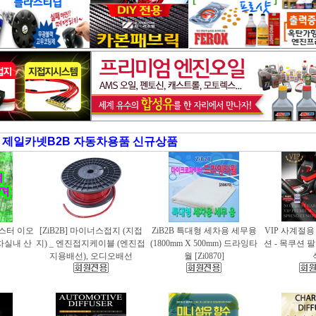
제일카넷B2B 자동차용품 신규상품
러스터 이오
[ZiB2B] 마이너스접지 (지접
ZiB2B 특대형 세차용 세무융
VIP 사계절
동차실내 산
지) _ 엔진접지케이블 (엔진접
(1800mm X 500mm) 드라잉타
션 - 목쿠션 
지용배선), 오디오배선
월 [Zi0870]