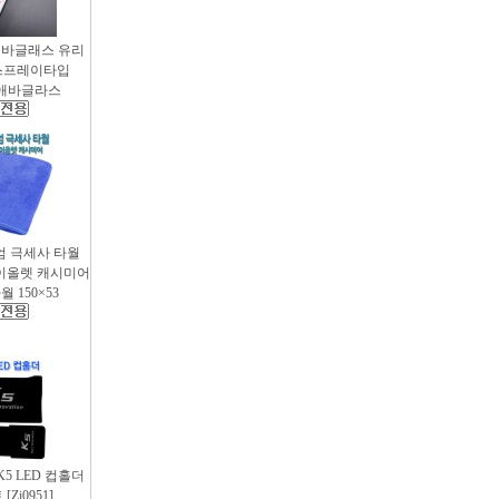
애바글래스 유리
스프레이타입
 / 애바글라스
엄 극세사 타월
 바이올렛 캐시미어
 150×53
 K5 LED 컵홀더
Zi0951]