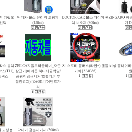
퓨져 리필오
닥터카 불소 유리막 코팅제
DOCTOR CAR 불소 타이어 광
ZINGARO 
종 선택
(150ml)
택 보호제 (300ml)
기 D
틀왁스 블랙
ZEILCAR 울트라클리너_오존
지-스포티 플러스(라인+) 핸들
비상 플래쉬라이
(T11),
살균기(에어콘.히터세균박멸/
커버 [ZA0366]
팅왁스
곰팡이냄새제거/호흡기.피부
질환효과) [ZA0014]/이벤트가
격
 고성능
닥터카 철분제거제 (500ml)