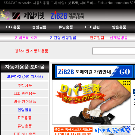
자동차용품 도매 제일카넷 B2B, 지비투비.....ZeilcarNet Innovation B2
ZEiLCAR networks.
DIY용품
썬팅필름
튜닝용품
LED관련
방음용품
지비투비 소개
지틴팅.썬팅필름
연료절감
신개념방음
장착지원 자동차용품
자동차용품 도매몰
오픈마켓
(이미지사용)
추천상품
LED 관련용품
방음 관련용품
썬팅필름
DIY용품
튜닝용품
HID.전기용품