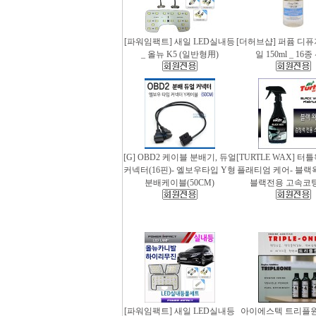
[파워임팩트] 새일 LED실내등
[더허브샵] 퍼퓸 디
_ 올뉴 K5 (일반형用)
일 150ml _ 16
[G] OBD2 케이블 분배기, 듀얼
[TURTLE WAX] 터
커넥터(16핀)- 엘보우타입 Y형
플래티엄 케어- 블랙왁스
분배케이블(50CM)
블랙전용 고속코
[파워임팩트] 새일 LED실내등
아이에스텍 트리플원