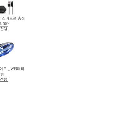
파워 스마트폰 충전
L-509
트 _ WF06 타
원형