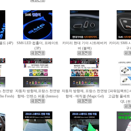
몰드 (4P)
SM6 LED 컵홀더, 프레이트
카미리 현대 기아 시트레버커
카미리 SM6 
(3P)
버 (블랙)
구
스 천연방
자동차 방향제,프랑스 천연방
자동차 방향제, 프랑스 천연방
[파워임팩트] 
 Fresh)
향제- 인텐소 퍼퓸 (Intenso)
향제 - 매직겔 (Magic Gel)
고급형 풀세트
QL (