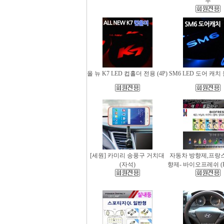
무
올 뉴 K7 LED 컵홀더 전용 (4P)
SM6 LED 도어 캐치 
[세원] 카미리 송풍구 거치대
자동차 방향제,프랑
(자석)
향제- 바이오프레쉬 (Bio