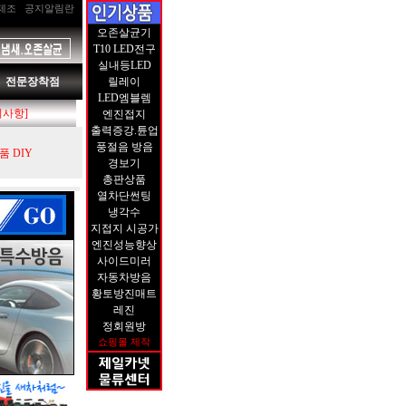
제조
공지알림란
오존살균기
T10 LED전구
실내등LED
전문장착점
릴레이
LED엠블렘
지사항]
엔진접지
출력증강.튠업
풍절음 방음
 DIY
경보기
총판상품
열차단썬팅
냉각수
지접지 시공가
엔진성능향상
사이드미러
자동차방음
황토방진매트
레진
정회원방
쇼핑몰 제작