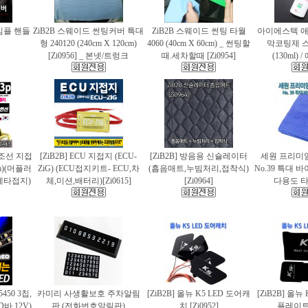
 심플 핸들
ZiB2B 스웨이드 썬팅커버 특대
ZiB2B 스웨이드 썬팅 타월
아이에스텍 
형 240120 (240cm X 120cm)
4060 (40cm X 60cm) _ 썬팅할
막코팅제 
[Zi0956] _ 본넷/트렁크
때.세차할때 [Zi0954]
(130ml)
 편조선 지접
[ZiB2B] ECU 지접지 (ECU-
[ZiB2B] 방음용 신슐레이터
세원 프리미
cm)(머플러
ZiG) (ECU접지키트- ECU,차
(흡음매트,누빔처리,접착식)
No.39 특대
에타접지)
체,미션,배터리)[Zi0615]
[Zi0964]
다용도 타월
5450 3칩,
카미리 사생활보호 주차알림
[ZiB2B] 올뉴 K5 LED 도어캐
[ZiB2B] 올뉴
바.12V)
판 (전화번호알림판)
치 [Zi0952]
플레이트 [