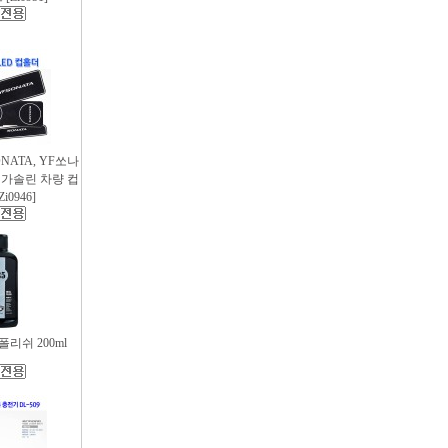
SONATA, YF쏘나
후 가솔린 차량 컵
i0946]
리쉬 200ml