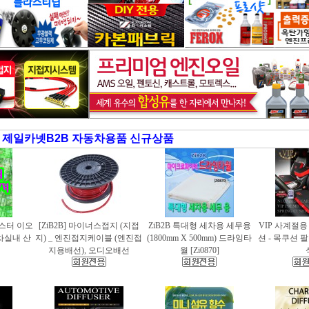
제일카넷B2B 자동차용품 신규상품
러스터 이오
[ZiB2B] 마이너스접지 (지접
ZiB2B 특대형 세차용 세무융
VIP 사계절
동차실내 산
지) _ 엔진접지케이블 (엔진접
(1800mm X 500mm) 드라잉타
션 - 목쿠션 
지용배선), 오디오배선
월 [Zi0870]