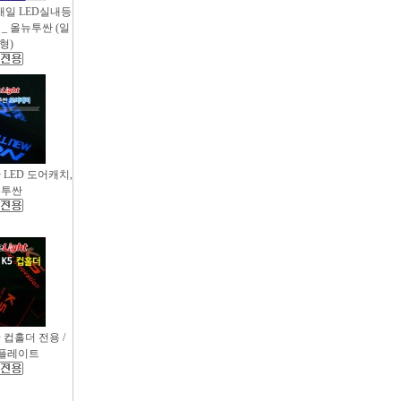
새일 LED실내등
_ 올뉴투싼 (일
형)
싼 LED 도어캐치,
뉴투싼
D 컵홀더 전용 /
컵플레이트