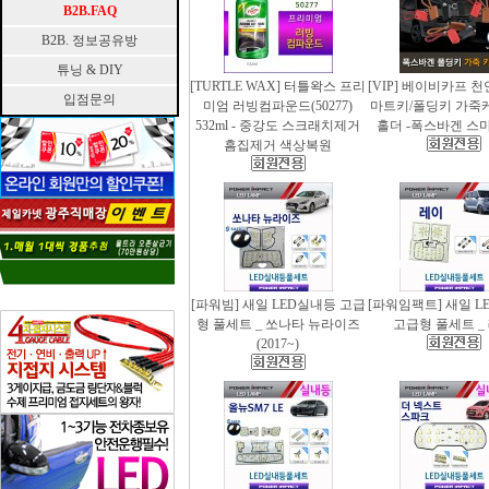
B2B.FAQ
B2B. 정보공유방
튜닝 & DIY
[TURTLE WAX] 터틀왁스 프리
[VIP] 베이비카프 
입점문의
미엄 러빙컴파운드(50277)
마트키/폴딩키 가죽
532ml - 중강도 스크래치제거
홀더 -폭스바겐 스
흠집제거 색상복원
[파워빔] 새일 LED실내등 고급
[파워임팩트] 새일 L
형 풀세트 _ 쏘나타 뉴라이즈
고급형 풀세트 _
(2017~)