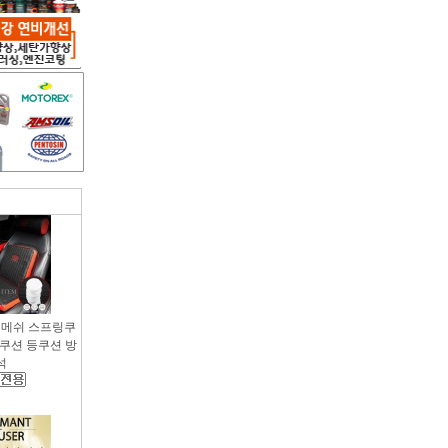
용 메쉬 스프링쿠
팔쿠션 등쿠션 방
석