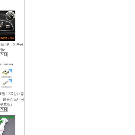
시트레버 & 송풍
커버
새일 LED실내등
 _ 올뉴스포티지
썬루프형)