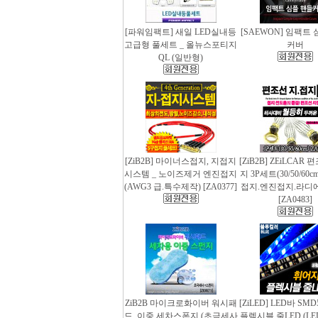
[파워임팩트] 새일 LED실내등
[SAEWON] 임팩트
고급형 풀세트 _ 올뉴스포티지
커버
QL (일반형)
[ZiB2B] 마이너스접지, 지접지
[ZiB2B] ZEiLCAR
시스템 _ 노이즈제거 엔진접지
지 3P세트(30/50/60
(AWG3 급.특수제작) [ZA0377]
접지.엔진접지.라디
[ZA0483]
ZiB2B 마이크로화이버 워시패
[ZiLED] LED바 SMD
드, 이중 세차스폰지 (초극세사
플렉시블 줄LED (LED