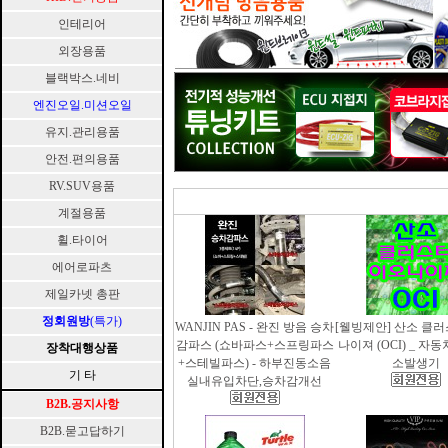
인테리어
외장용품
블랙박스.네비
엔진오일.미션오일
유지.관리용품
안전.편의용품
RV.SUV용품
계절용품
휠.타이어
에어로파츠
제일카넷 총판
정회원방
(특가)
WANJIN PAS - 완진 방음 승차
[웰빙제안] 산소 클
감파스 (쇼바파스+스프링파스
나이져 (OCI) _ 자
장착대행상품
+스테빌파스) - 하부진동소음
소발생기
기 타
실내유입차단,승차감개선
B2B.공지사항
B2B.묻고답하기