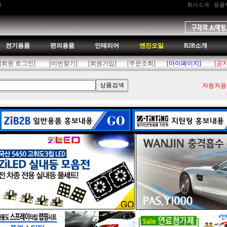
B
회사소개
용품
전기용품
편의용품
인테리어
엔진오일
B2B소개
[회원 로그인]
[비번찾기]
[회원가입]
[주문조회]
[마이페이지]
[공
자동차용품