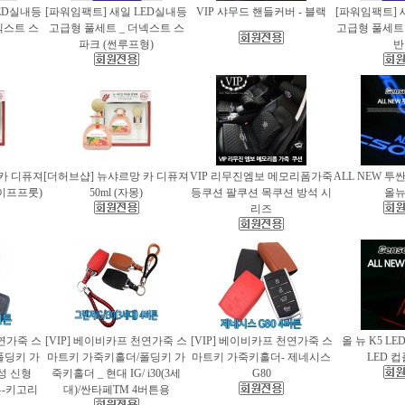
ED실내등
[파워임팩트] 새일 LED실내등
VIP 샤무드 핸들커버 - 블랙
[파워임팩트] 
넥스트 스
고급형 풀세트 _ 더넥스트 스
고급형 풀세트 
파크 (썬루프형)
반
 카 디퓨져
[더허브샵] 뉴샤르망 카 디퓨져
VIP 리무진엠보 메모리폼가죽
ALL NEW 투
레이프프룻)
50ml (자몽)
등쿠션 팔쿠션 목쿠션 방석 시
올
리즈
천연가죽 스
[VIP] 베이비카프 천연가죽 스
[VIP] 베이비카프 천연가죽 스
올 뉴 K5 LE
폴딩키 가
마트키 가죽키홀더/폴딩키 가
마트키 가죽키홀더- 제네시스
LED 
성 신형
죽키홀더 _ 현대 IG/ i30(3세
G80
버튼-키고리
대)/싼타페TM 4버튼용