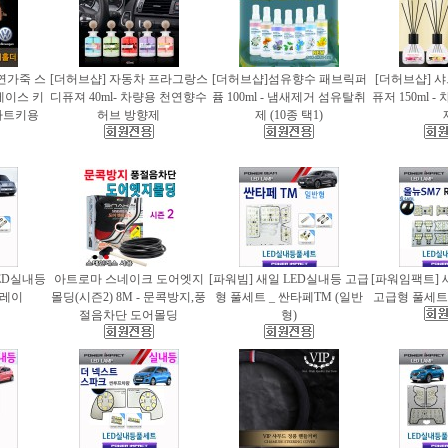
천연가죽 스
[더허브샵] 자동차 프라그랑스
[더허브샵]섬유향수 패브릭퍼
[더허브샵] 
케이스 키
디퓨져 40ml- 차량용 천연향수
퓸 100ml - 냄새제거 섬유탈취
퓨저 150ml 
마트키용
허브 방향제
제 (10종 택1)
ED실내등
아트로마 스네이크 도어엣지
[파워빔] 새일 LED실내등 고급
[파워임팩트] 
 레이
몰딩(시즌2) 8M - 문콕방지,풍
형 풀세트 _ 싼타페TM (일반
고급형 풀세트 
절음차단 도어몰딩
형)