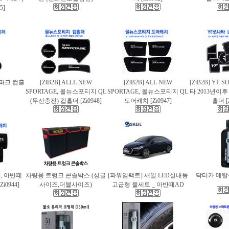
5]
스파크 컵홀
[ZiB2B] ALLL NEW
[ZiB2B] ALL NEW
[ZiB2B] YF 
SPORTAGE, 올뉴스포티지 QL
SPORTAGE, 올뉴스포티지 QL
타 2013년이
(무선충전) 컵홀더 [Zi0948]
도어캐치 [Zi0947]
홀더 [Z
AD, 아반떼
차량용 트렁크 콘솔박스 (싱글
[파워임팩트] 새일 LED실내등
닥터카 메탈폴
i0944]
사이즈,더블사이즈)
고급형 풀세트 _ 아반떼AD