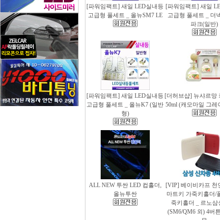
[파워임팩트] 새일 LED실내등
[파워임팩트] 새일 L
고급형 풀세트 _ 올뉴SM7 LE
고급형 풀세트 _ 더
파크(일반)
[파워임팩트] 새일 LED실내등
[더허브샵] 뉴샤르망
고급형 풀세트 _ 올뉴K7 (일반
50ml (캐모마일 그
형)
ALL NEW 투싼 LED 컵홀더,
[VIP] 베이비카프 
올뉴투싼
마트키 가죽키홀더/
죽키홀더 _ 르노삼
(SM6/QM6 외) 4