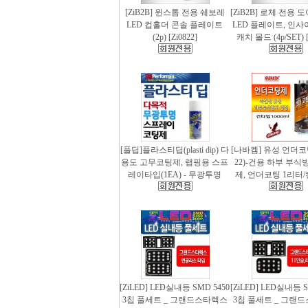
[ZiB2B] 윈스톰 전용 쉐보레
[ZiB2B] 로체 전용 
LED 컵홀더 콘솔 플레이트
LED 플레이트, 인사
(2p) [Zi0822]
캐치 몰드 (4p/SET) [
[플딥]플라스티딥(plasti dip) 다
[나바켐] 유성 언더코
용도 고무코팅제, 랩핑용 스프
22)-건용 하부 부식
레이타입(1EA) - 무광투명
제, 언더코팅 1리터/
[ZiLED] LED실내등 SMD 5450
[ZiLED] LED실내등 S
3칩 풀세트 _ 그랜드스타렉스
3칩 풀세트 _ 그랜