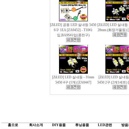
[ZiLED] 공용 LED 실내등 5450
[ZiLED] LED 실내등 
6구 1EA [ZA0452] - T10타
28mm (화장거울등) [
입,BA9S타입(콩전구)
[ZiLED] LED 실내등 - 31mm
[ZiLED] LED 실내등
5450 4구 (1개) [ZA0447]
5450 2구 (2개1세트) [
홈으로
회사소개
DIY용품
튜닝용품
LED관련
방음