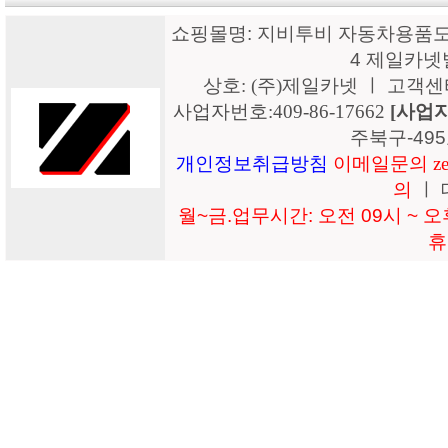
쇼핑몰명: 지비투비 자동차용품도매
4 제일카넷
상호: (주)제일카넷 ㅣ 고객센터: 15
사업자번호:409-86-17662
[사업
주북구-49
개인정보취급방침
이메일문의 zeil
의
ㅣ 
월~금.업무시간: 오전 09시 ~ 오후
휴