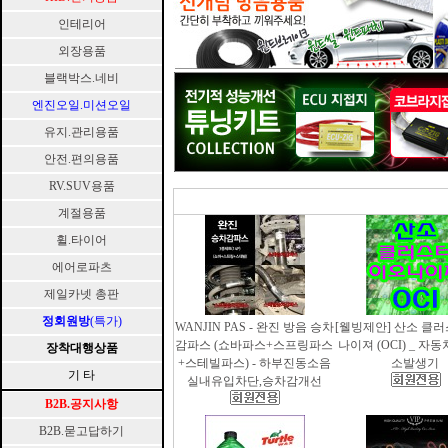
인테리어
외장용품
블랙박스.네비
엔진오일.미션오일
유지.관리용품
안전.편의용품
RV.SUV용품
계절용품
휠.타이어
에어로파츠
제일카넷 총판
정회원방
(특가)
WANJIN PAS - 완진 방음 승차
[웰빙제안] 산소 클
감파스 (쇼바파스+스프링파스
나이져 (OCI) _ 자
장착대행상품
+스테빌파스) - 하부진동소음
소발생기
기 타
실내유입차단,승차감개선
B2B.공지사항
B2B.묻고답하기