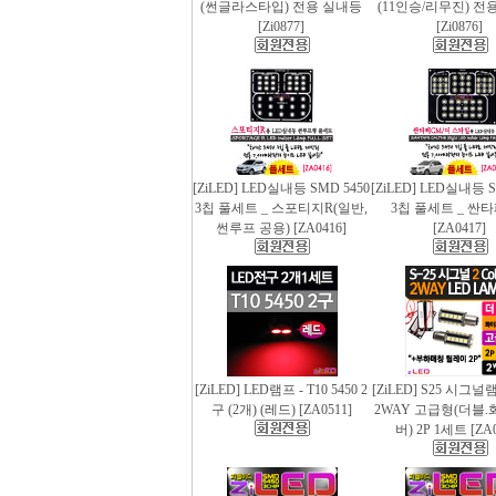
(썬글라스타입) 전용 실내등
(11인승/리무진) 전
[Zi0877]
[Zi0876]
[ZiLED] LED실내등 SMD 5450
[ZiLED] LED실내등 S
3칩 풀세트 _ 스포티지R(일반,
3칩 풀세트 _ 싼
썬루프 공용) [ZA0416]
[ZA0417]
[ZiLED] LED램프 - T10 5450 2
[ZiLED] S25 시그
구 (2개) (레드) [ZA0511]
2WAY 고급형(더블.
버) 2P 1세트 [ZA0