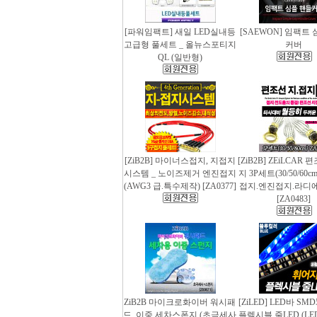
[파워임팩트] 새일 LED실내등
[SAEWON] 임팩트
고급형 풀세트 _ 올뉴스포티지
커버
QL (일반형)
[ZiB2B] 마이너스접지, 지접지
[ZiB2B] ZEiLCAR
시스템 _ 노이즈제거 엔진접지
지 3P세트(30/50/60
(AWG3 급.특수제작) [ZA0377]
접지.엔진접지.라디
[ZA0483]
ZiB2B 마이크로화이버 워시패
[ZiLED] LED바 SMD
드, 이중 세차스폰지 (초극세사
플렉시블 줄LED (LED