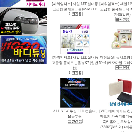
[파워임팩트] 새일 LED실내등
[파워임팩트] 새일 L
고급형 풀세트 _ 올뉴SM7 LE
고급형 풀세트 _ 더
파크(일반)
[파워임팩트] 새일 LED실내등
[더허브샵] 뉴샤르망
고급형 풀세트 _ 올뉴K7 (일반
50ml (캐모마일 그
형)
ALL NEW 투싼 LED 컵홀더,
[VIP] 베이비카프 
올뉴투싼
마트키 가죽키홀더/
죽키홀더 _ 르노삼
(SM6/QM6 외) 4