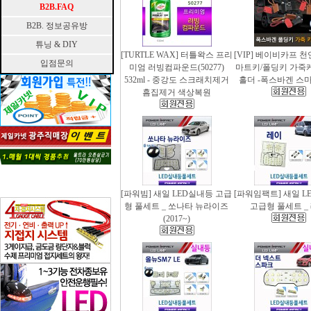
B2B.FAQ
B2B. 정보공유방
튜닝 & DIY
[TURTLE WAX] 터틀왁스 프리
[VIP] 베이비카프 
입점문의
미엄 러빙컴파운드(50277)
마트키/폴딩키 가죽
532ml - 중강도 스크래치제거
홀더 -폭스바겐 스
흠집제거 색상복원
[파워빔] 새일 LED실내등 고급
[파워임팩트] 새일 L
형 풀세트 _ 쏘나타 뉴라이즈
고급형 풀세트 _
(2017~)