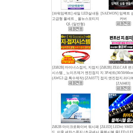
[파워임팩트] 새일 LED실내등
[SAEWON] 임팩트
고급형 풀세트 _ 올뉴스포티지
커버
QL (일반형)
[ZiB2B] 마이너스접지, 지접지
[ZiB2B] ZEiLCAR
시스템 _ 노이즈제거 엔진접지
지 3P세트(30/50/60
(AWG3 급.특수제작) [ZA0377]
접지.엔진접지.라디
[ZA0483]
ZiB2B 마이크로화이버 워시패
[ZiLED] LED바 SMD
드, 이중 세차스폰지 (초극세사
플렉시블 줄LED (LED