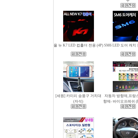
무
올 뉴 K7 LED 컵홀더 전용 (4P)
SM6 LED 도어 캐치 
[세원] 카미리 송풍구 거치대
자동차 방향제,프랑
(자석)
향제- 바이오프레쉬 (Bio