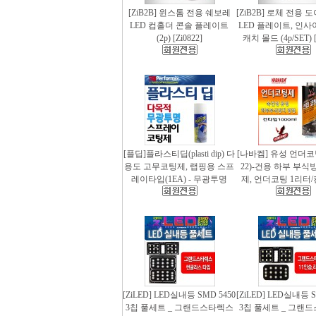
[ZiB2B] 윈스톰 전용 쉐보레
[ZiB2B] 로체 전용 
LED 컵홀더 콘솔 플레이트
LED 플레이트, 인사
(2p) [Zi0822]
캐치 몰드 (4p/SET) [
[플딥]플라스티딥(plasti dip) 다
[나바켐] 유성 언더코
용도 고무코팅제, 랩핑용 스프
22)-건용 하부 부식
레이타입(1EA) - 무광투명
제, 언더코팅 1리터/
[ZiLED] LED실내등 SMD 5450
[ZiLED] LED실내등 S
3칩 풀세트 _ 그랜드스타렉스
3칩 풀세트 _ 그랜