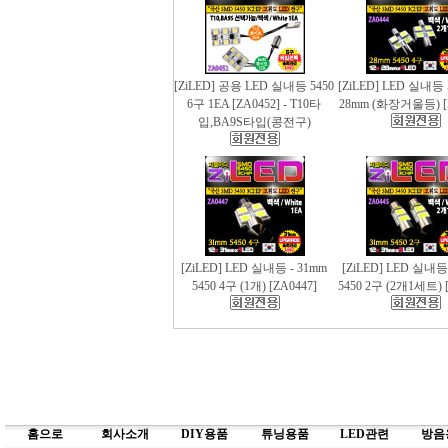
[ZiLED] 공용 LED 실내등 5450
[ZiLED] LED 실내등 
6구 1EA [ZA0452] - T10타
28mm (화장거울등) [
입,BA9S타입(콩전구)
[ZiLED] LED 실내등 - 31mm
[ZiLED] LED 실내등
5450 4구 (1개) [ZA0447]
5450 2구 (2개1세트) [
홈으로
회사소개
DIY용품
튜닝용품
LED관련
방음