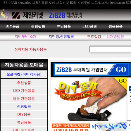
자동차용품 도매 제일카넷 B2B, 지비투비.....ZeilcarNet Innovation B2
ZEiLCAR networks.
DIY용품
썬팅필름
튜닝용품
LED관련
방음용품
지비투비 소개
지틴팅.썬팅필름
연료절감
신개념방음
장착지원 자동차용품
자동차용품 도매몰
오픈마켓
(이미지사용)
추천상품
LED 관련용품
방음 관련용품
썬팅필름
DIY용품
튜닝용품
HID.전기용품