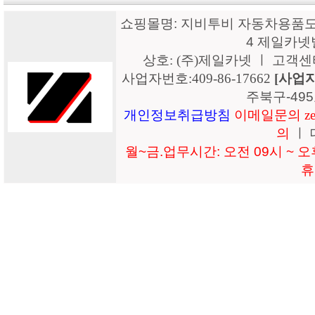
쇼핑몰명: 지비투비 자동차용품도매
4 제일카넷
상호: (주)제일카넷 ㅣ 고객센터: 15
사업자번호:409-86-17662
[사업
주북구-49
개인정보취급방침
이메일문의 zeil
의
ㅣ 
월~금.업무시간: 오전 09시 ~ 오후
휴