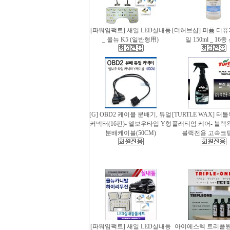
[파워임팩트] 새일 LED실내등
[더허브샵] 퍼퓸 디
_ 올뉴 K5 (일반형用)
일 150ml _ 16
[G] OBD2 케이블 분배기, 듀얼
[TURTLE WAX] 터
커넥터(16핀)- 엘보우타입 Y형
플래티엄 케어- 블랙왁스
분배케이블(50CM)
블랙전용 고속코
[파워임팩트] 새일 LED실내등
아이에스텍 트리플원