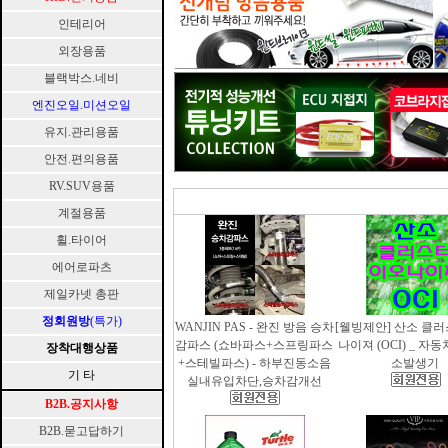
인테리어
외장용품
블랙박스.네비
엔진오일.미션오일
유지.관리용품
안전.편의용품
RV.SUV용품
계절용품
휠.타이어
에어로파츠
제일카넷 총판
정회원방
(특가)
WANJIN PAS - 완진 방음 승차
[웰빙제안] 산소 클
감파스 (쇼바파스+스프링파스
나이져 (OCI) _ 자
장착대행상품
+스테빌파스) - 하부진동소음
소발생기
기 타
실내유입차단,승차감개선
B2B.공지사항
B2B.묻고답하기