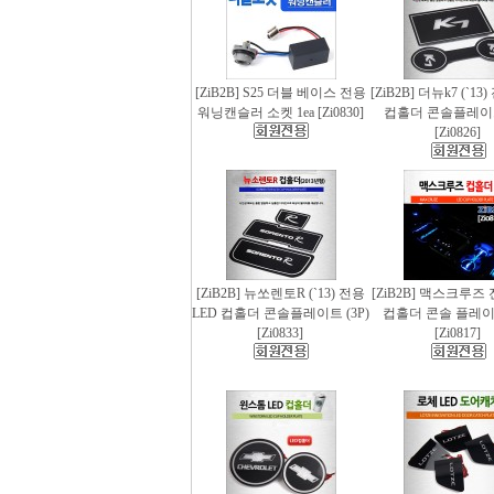
[ZiB2B] S25 더블 베이스 전용
[ZiB2B] 더뉴k7 (`13
워닝캔슬러 소켓 1ea [Zi0830]
컵홀더 콘솔플레이트 
[Zi0826]
[ZiB2B] 뉴쏘렌토R (`13) 전용
[ZiB2B] 맥스크루즈 
LED 컵홀더 콘솔플레이트 (3P)
컵홀더 콘솔 플레이트
[Zi0833]
[Zi0817]