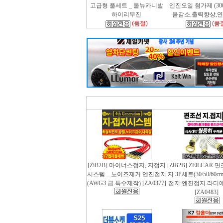
고급형 풀세트 _ 올뉴카니발
엔진오일 첨가제 (300m
하이리무진
음감소,출력향상,
(품절)
(품
[ZiB2B] 마이너스접지, 지접지
[ZiB2B] ZEiLCAR
시스템 _ 노이즈제거 엔진접지
지 3P세트(30/50/60
(AWG3 급.특수제작) [ZA0377]
접지.엔진접지.라디
[ZA0483]