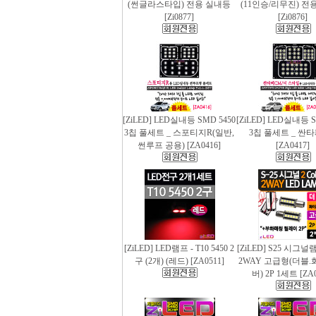
(썬글라스타입) 전용 실내등
(11인승/리무진) 전
[Zi0877]
[Zi0876]
[ZiLED] LED실내등 SMD 5450
[ZiLED] LED실내등 S
3칩 풀세트 _ 스포티지R(일반,
3칩 풀세트 _ 싼
썬루프 공용) [ZA0416]
[ZA0417]
[ZiLED] LED램프 - T10 5450 2
[ZiLED] S25 시그
구 (2개) (레드) [ZA0511]
2WAY 고급형(더블.
버) 2P 1세트 [ZA0