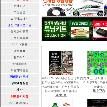
인테리어
외장용품
블랙박스.네비
엔진오일.미션오일
유지.관리용품
안전.편의용품
RV.SUV용품
계절용품
휠.타이어
에어로파츠
제일카넷 총판
정회원방
(특가)
WANJIN PAS - 완진 방음 승차
[웰빙제안] 산소 클
감파스 (쇼바파스+스프링파스
나이져 (OCI) _ 자
장착대행상품
+스테빌파스) - 하부진동소음
소발생기
기 타
실내유입차단,승차감개선
B2B.공지사항
B2B.묻고답하기