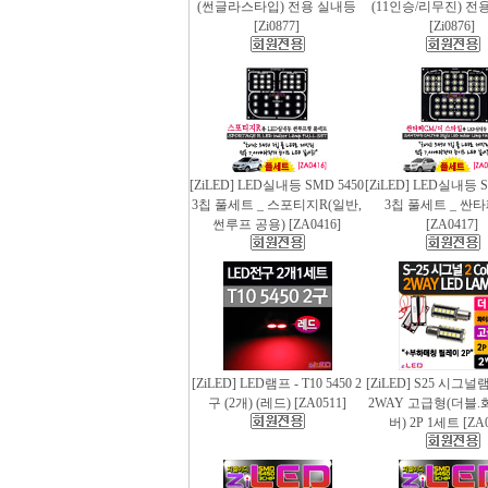
(썬글라스타입) 전용 실내등
(11인승/리무진) 전
[Zi0877]
[Zi0876]
[ZiLED] LED실내등 SMD 5450
[ZiLED] LED실내등 S
3칩 풀세트 _ 스포티지R(일반,
3칩 풀세트 _ 싼
썬루프 공용) [ZA0416]
[ZA0417]
[ZiLED] LED램프 - T10 5450 2
[ZiLED] S25 시그
구 (2개) (레드) [ZA0511]
2WAY 고급형(더블.
버) 2P 1세트 [ZA0