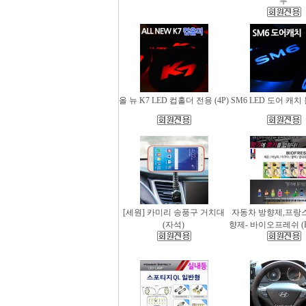
무
올 뉴 K7 LED 컵홀더 전용 (4P)
SM6 LED 도어 캐치 
[세원] 카미리 송풍구 거치대
자동차 방향제,프랑
(자석)
향제- 바이오프레쉬 (Bio