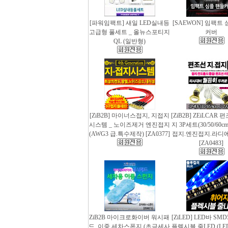
[파워임팩트] 새일 LED실내등
[SAEWON] 임팩트
고급형 풀세트 _ 올뉴스포티지
커버
QL (일반형)
[ZiB2B] 마이너스접지, 지접지
[ZiB2B] ZEiLCAR
시스템 _ 노이즈제거 엔진접지
지 3P세트(30/50/60
(AWG3 급.특수제작) [ZA0377]
접지.엔진접지.라디
[ZA0483]
ZiB2B 마이크로화이버 워시패
[ZiLED] LED바 SMD
드, 이중 세차스폰지 (초극세사
플렉시블 줄LED (LED