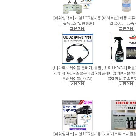
[파워임팩트] 새일 LED실내등
[더허브샵] 퍼퓸 디
_ 올뉴 K5 (일반형用)
일 150ml _ 16
[G] OBD2 케이블 분배기, 듀얼
[TURTLE WAX] 터
커넥터(16핀)- 엘보우타입 Y형
플래티엄 케어- 블랙왁스
분배케이블(50CM)
블랙전용 고속코
[파워임팩트] 새일 LED실내등
아이에스텍 트리플원