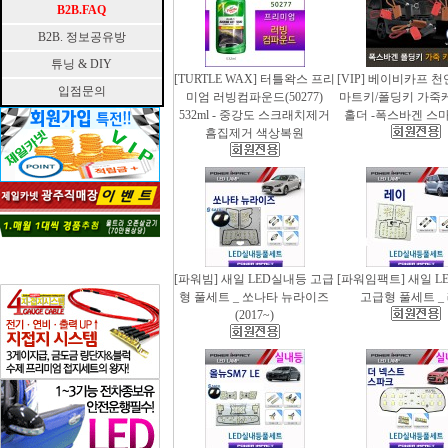
B2B.FAQ
B2B. 정보공유방
튜닝 & DIY
[TURTLE WAX] 터틀왁스 프리
[VIP] 베이비카프 
입점문의
미엄 러빙컴파운드(50277)
마트키/폴딩키 가죽
532ml - 중강도 스크래치제거
홀더 -폭스바겐 스
흠집제거 색상복원
[파워빔] 새일 LED실내등 고급
[파워임팩트] 새일 L
형 풀세트 _ 쏘나타 뉴라이즈
고급형 풀세트 _
(2017~)