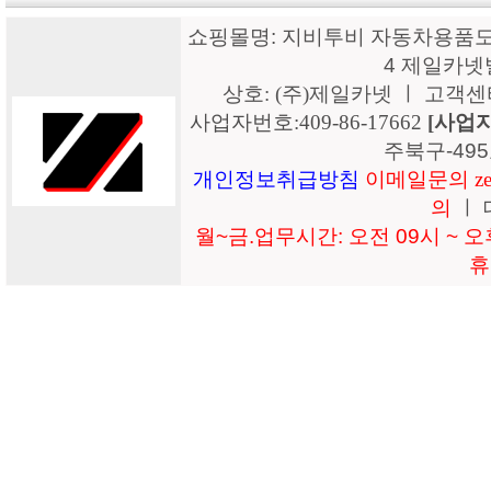
쇼핑몰명: 지비투비 자동차용품도매
4 제일카넷
상호: (주)제일카넷 ㅣ 고객센터: 15
사업자번호:409-86-17662
[사업
주북구-49
개인정보취급방침
이메일문의 zeil
의
ㅣ 
월~금.업무시간: 오전 09시 ~ 오후
휴