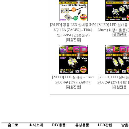
[ZiLED] 공용 LED 실내등 5450
[ZiLED] LED 실내등 
6구 1EA [ZA0452] - T10타
28mm (화장거울등) [
입,BA9S타입(콩전구)
[ZiLED] LED 실내등 - 31mm
[ZiLED] LED 실내등
5450 4구 (1개) [ZA0447]
5450 2구 (2개1세트) [
홈으로
회사소개
DIY용품
튜닝용품
LED관련
방음