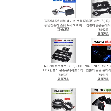
[ZiB2B] S25 더블 베이스 전용
[ZiB2B] 더뉴k7 (`13
워닝캔슬러 소켓 1ea [Zi0830]
컵홀더 콘솔플레이트 
[Zi0826]
[ZiB2B] 뉴쏘렌토R (`13) 전용
[ZiB2B] 맥스크루즈 
LED 컵홀더 콘솔플레이트 (3P)
컵홀더 콘솔 플레이트
[Zi0833]
[Zi0817]