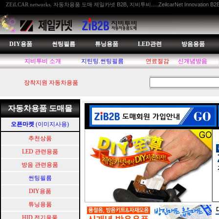
자동차용품 도매 제일카넷 B2B, 지비투비.....ZeilcarNet Innovation B2
ZEiLCAR networks.
DIY용품
썬팅필름
튜닝용품
LED관련
방음용품
지비투비 소개
지틴팅.썬팅필름
연료절감
신개념방음
장착지원 자동차용품
자동차용품 도매몰
오픈마켓
(이미지사용)
추천상품
LED 관련용품
방음 관련용품
썬팅필름
DIY용품
튜닝용품
HID.전기용품