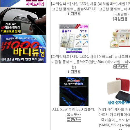
[파워임팩트] 새일 LED실내등
[파워임팩트] 새일 L
고급형 풀세트 _ 올뉴SM7 LE
고급형 풀세트 _ 더
파크(일반)
[파워임팩트] 새일 LED실내등
[더허브샵] 뉴샤르망
고급형 풀세트 _ 올뉴K7 (일반
50ml (캐모마일 그
형)
ALL NEW 투싼 LED 컵홀더,
[VIP] 베이비카프 
올뉴투싼
마트키 가죽키홀더/
죽키홀더 _ 르노삼
(SM6/QM6 외) 4