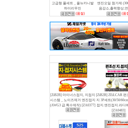
고급형 풀세트 _ 올뉴카니발
엔진오일 첨가제 (300m
하이리무진
음감소,출력향상,
(품절)
(품
[ZiB2B] 마이너스접지, 지접지
[ZiB2B] ZEiLCAR
시스템 _ 노이즈제거 엔진접지
지 3P세트(30/50/60
(AWG3 급.특수제작) [ZA0377]
접지.엔진접지.라디
[ZA0483]