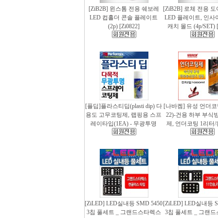
[ZiB2B] 윈스톰 전용 쉐보레
[ZiB2B] 로체 전용 
LED 컵홀더 콘솔 플레이트
LED 플레이트, 인사
(2p) [Zi0822]
캐치 몰드 (4p/SET) [
[플딥]플라스티딥(plasti dip) 다
[나바켐] 유성 언더코
용도 고무코팅제, 랩핑용 스프
22)-건용 하부 부식
레이타입(1EA) - 무광투명
제, 언더코팅 1리터/
[ZiLED] LED실내등 SMD 5450
[ZiLED] LED실내등 S
3칩 풀세트 _ 그랜드스타렉스
3칩 풀세트 _ 그랜