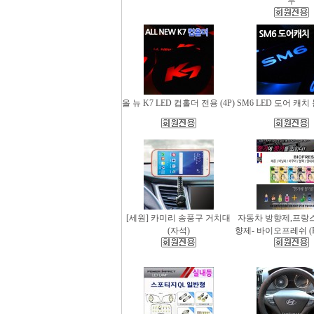
무
올 뉴 K7 LED 컵홀더 전용 (4P)
SM6 LED 도어 캐치 
[세원] 카미리 송풍구 거치대
자동차 방향제,프랑
(자석)
향제- 바이오프레쉬 (Bio