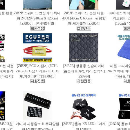
 심플 핸들
ZiB2B 스웨이드 썬팅커버 특대
ZiB2B 스웨이드 썬팅 타월
아이에스텍 
형 240120 (240cm X 120cm)
4060 (40cm X 60cm) _ 썬팅할
막코팅제 
[Zi0956] _ 본넷/트렁크
때.세차할때 [Zi0954]
(130ml)
 편조선 지접
[ZiB2B] ECU 지접지 (ECU-
[ZiB2B] 방음용 신슐레이터
세원 프리미
cm)(머플러
ZiG) (ECU접지키트- ECU,차
(흡음매트,누빔처리,접착식)
No.39 특대
에타접지)
체,미션,배터리)[Zi0615]
[Zi0964]
다용도 타월
5450 3칩,
카미리 사생활보호 주차알림
[ZiB2B] 올뉴 K5 LED 도어캐
[ZiB2B] 올뉴
바.12V)
판 (전화번호알림판)
치 [Zi0952]
플레이트 [