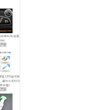
시트레버 & 송풍
커버
새일 LED실내등
 _ 올뉴스포티지
썬루프형)