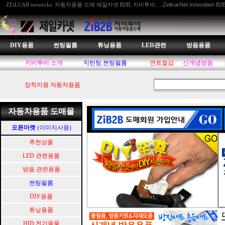
자동차용품 도매 제일카넷 B2B, 지비투비.....ZeilcarNet Innovation B2
ZEiLCAR networks.
DIY용품
썬팅필름
튜닝용품
LED관련
방음용품
지비투비 소개
지틴팅.썬팅필름
연료절감
신개념방음
장착지원 자동차용품
자동차용품 도매몰
오픈마켓
(이미지사용)
추천상품
LED 관련용품
방음 관련용품
썬팅필름
DIY용품
튜닝용품
HID.전기용품