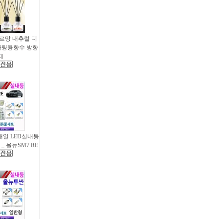
샤르망 내추럴 디
- 차량용향수 방향
제
새일 LED실내등
_ 올뉴SM7 RE