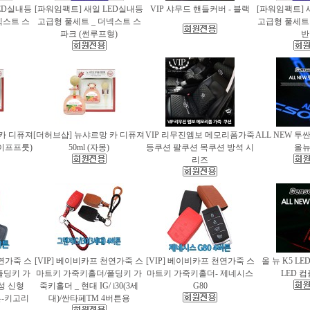
ED실내등
[파워임팩트] 새일 LED실내등
VIP 샤무드 핸들커버 - 블랙
[파워임팩트] 
넥스트 스
고급형 풀세트 _ 더넥스트 스
고급형 풀세트 
파크 (썬루프형)
반
 카 디퓨져
[더허브샵] 뉴샤르망 카 디퓨져
VIP 리무진엠보 메모리폼가죽
ALL NEW 투
레이프프룻)
50ml (자몽)
등쿠션 팔쿠션 목쿠션 방석 시
올
리즈
천연가죽 스
[VIP] 베이비카프 천연가죽 스
[VIP] 베이비카프 천연가죽 스
올 뉴 K5 LE
폴딩키 가
마트키 가죽키홀더/폴딩키 가
마트키 가죽키홀더- 제네시스
LED 
성 신형
죽키홀더 _ 현대 IG/ i30(3세
G80
버튼-키고리
대)/싼타페TM 4버튼용