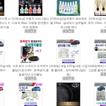
천연가죽 스
[더허브샵] 자동차 프라그랑스
[더허브샵]섬유향수 패브릭퍼
[더허브샵] 
케이스 키
디퓨져 40ml- 차량용 천연향수
퓸 100ml - 냄새제거 섬유탈취
퓨저 150ml 
마트키용
허브 방향제
제 (10종 택1)
ED실내등
아트로마 스네이크 도어엣지
[파워빔] 새일 LED실내등 고급
[파워임팩트] 
 레이
몰딩(시즌2) 8M - 문콕방지,풍
형 풀세트 _ 싼타페TM (일반
고급형 풀세트 
절음차단 도어몰딩
형)