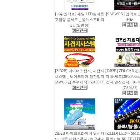
[파워임팩트] 새일 LED실내등
[SAEWON] 임팩트
고급형 풀세트 _ 올뉴스포티지
커버
QL (일반형)
[ZiB2B] 마이너스접지, 지접지
[ZiB2B] ZEiLCAR
시스템 _ 노이즈제거 엔진접지
지 3P세트(30/50/60
(AWG3 급.특수제작) [ZA0377]
접지.엔진접지.라디
[ZA0483]
ZiB2B 마이크로화이버 워시패
[ZiLED] LED바 SMD
드, 이중 세차스폰지 (초극세사
플렉시블 줄LED (LED