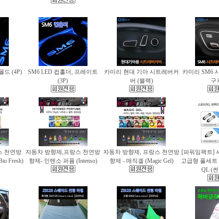
몰드 (4P)
SM6 LED 컵홀더, 프레이트
카미리 현대 기아 시트레버커
카미리 SM6 
(3P)
버 (블랙)
구
스 천연방
자동차 방향제,프랑스 천연방
자동차 방향제, 프랑스 천연방
[파워임팩트] 
 Fresh)
향제- 인텐소 퍼퓸 (Intenso)
향제 - 매직겔 (Magic Gel)
고급형 풀세트
QL (