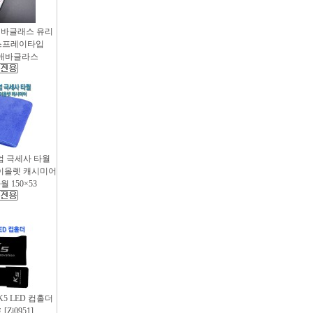
애바글래스 유리
스프레이타입
 / 애바글라스
엄 극세사 타월
 바이올렛 캐시미어
 150×53
 K5 LED 컵홀더
Zi0951]