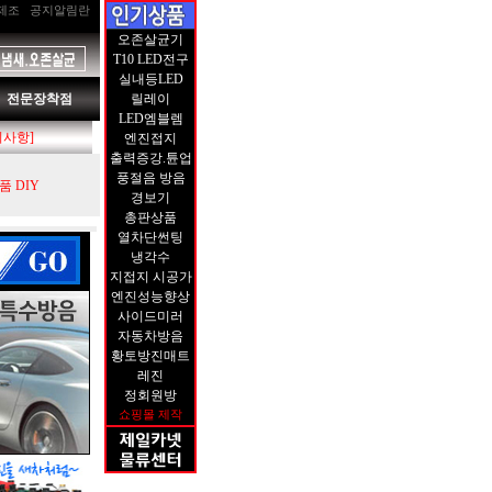
제조
공지알림란
오존살균기
T10 LED전구
실내등LED
전문장착점
릴레이
LED엠블렘
지사항]
엔진접지
출력증강.튠업
풍절음 방음
 DIY
경보기
총판상품
열차단썬팅
냉각수
지접지 시공가
엔진성능향상
사이드미러
자동차방음
황토방진매트
레진
정회원방
쇼핑몰 제작