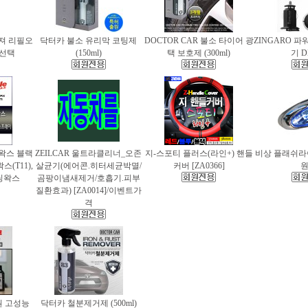
퓨져 리필오
닥터카 불소 유리막 코팅제
DOCTOR CAR 불소 타이어 광
ZINGARO 
종 선택
(150ml)
택 보호제 (300ml)
기 D
틀왁스 블랙
ZEILCAR 울트라클리너_오존
지-스포티 플러스(라인+) 핸들
비상 플래쉬라이
(T11),
살균기(에어콘.히터세균박멸/
커버 [ZA0366]
팅왁스
곰팡이냄새제거/호흡기.피부
질환효과) [ZA0014]/이벤트가
격
 고성능
닥터카 철분제거제 (500ml)