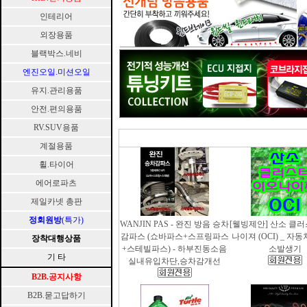
인테리어
외장용품
블랙박스.네비
엔진오일.미션오일
유지.관리용품
안전.편의용품
RV.SUV용품
계절용품
휠.타이어
에어로파츠
제일카넷 총판
정회원방
(특가)
WANJIN PAS - 완진 방음 승차
[웰빙제안] 산소 클
감파스 (쇼바파스+스프링파스
나이져 (OCI) _ 자
장착대행상품
+스테빌파스) - 하부진동소음
소발생기
기 타
실내유입차단,승차감개선
B2B.공지사항
B2B.묻고답하기