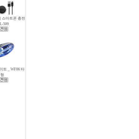
파워 스마트폰 충전
L-509
트 _ WF06 타
원형