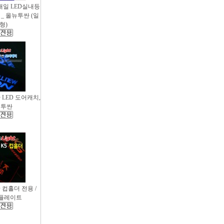
새일 LED실내등
_ 올뉴투싼 (일
형)
싼 LED 도어캐치,
뉴투싼
D 컵홀더 전용 /
컵플레이트