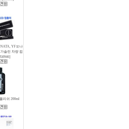
SONATA, YF쏘나
후 가솔린 차량 컵
i0946]
리쉬 200ml