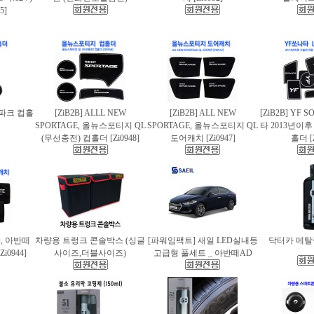
5]
스파크 컵홀
[ZiB2B] ALLL NEW
[ZiB2B] ALL NEW
[ZiB2B] YF 
SPORTAGE, 올뉴스포티지 QL
SPORTAGE, 올뉴스포티지 QL
타 2013년이
(무선충전) 컵홀더 [Zi0948]
도어캐치 [Zi0947]
홀더 [Z
AD, 아반떼
차량용 트렁크 콘솔박스 (싱글
[파워임팩트] 새일 LED실내등
닥터카 메탈폴
i0944]
사이즈,더블사이즈)
고급형 풀세트 _ 아반떼AD