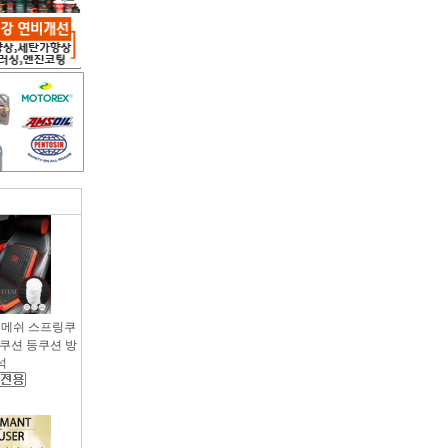
용 메쉬 스프링쿠
팔쿠션 등쿠션 방
석