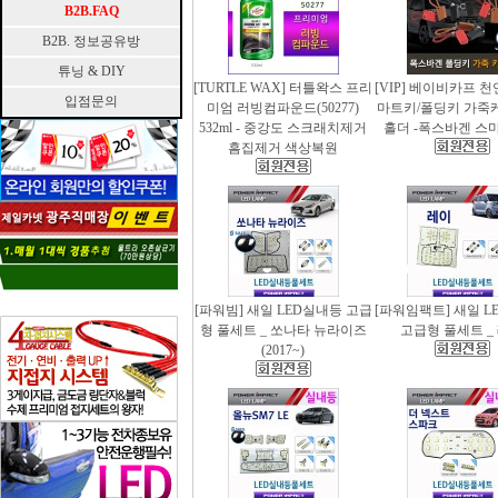
B2B.FAQ
B2B. 정보공유방
튜닝 & DIY
[TURTLE WAX] 터틀왁스 프리
[VIP] 베이비카프 
입점문의
미엄 러빙컴파운드(50277)
마트키/폴딩키 가죽
532ml - 중강도 스크래치제거
홀더 -폭스바겐 스
흠집제거 색상복원
[파워빔] 새일 LED실내등 고급
[파워임팩트] 새일 L
형 풀세트 _ 쏘나타 뉴라이즈
고급형 풀세트 _
(2017~)