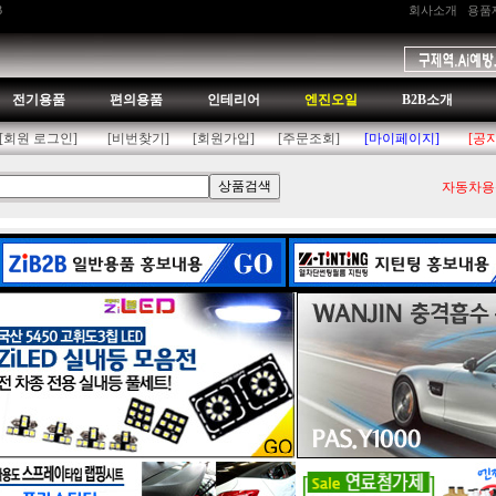
B
회사소개
용품
전기용품
편의용품
인테리어
엔진오일
B2B소개
[회원 로그인]
[비번찾기]
[회원가입]
[주문조회]
[마이페이지]
[공
자동차용품