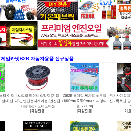
제일카넷B2B 자동차용품 신규상품
러스터 이오
[ZiB2B] 마이너스접지 (지접
ZiB2B 특대형 세차용 세무융
VIP 사계절
동차실내 산
지) _ 엔진접지케이블 (엔진접
(1800mm X 500mm) 드라잉타
션 - 목쿠션 
지용배선), 오디오배선
월 [Zi0870]