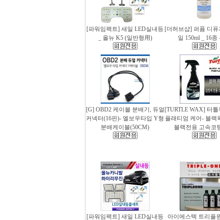
[파워임팩트] 새일 LED실내등
[더허브샵] 퍼퓸 디
_ 올뉴 K5 (일반형用)
일 150ml _ 16
[G] OBD2 케이블 분배기, 듀얼
[TURTLE WAX] 터
커넥터(16핀)- 엘보우타입 Y형
플래티엄 케어- 블랙왁스
분배케이블(50CM)
블랙전용 고속코
[파워임팩트] 새일 LED실내등
아이에스텍 트리플원