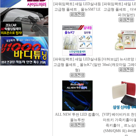
[파워임팩트] 새일 LED실내등
[파워임팩트] 새일 L
고급형 풀세트 _ 올뉴SM7 LE
고급형 풀세트 _ 더
파크(일반)
[파워임팩트] 새일 LED실내등
[더허브샵] 뉴샤르망
고급형 풀세트 _ 올뉴K7 (일반
50ml (캐모마일 그
형)
ALL NEW 투싼 LED 컵홀더,
[VIP] 베이비카프 
올뉴투싼
마트키 가죽키홀더/
죽키홀더 _ 르노삼
(SM6/QM6 외) 4