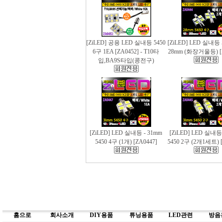
[ZiLED] 공용 LED 실내등 5450
[ZiLED] LED 실내등 
6구 1EA [ZA0452] - T10타
28mm (화장거울등) [
입,BA9S타입(콩전구)
[ZiLED] LED 실내등 - 31mm
[ZiLED] LED 실내등
5450 4구 (1개) [ZA0447]
5450 2구 (2개1세트) [
홈으로
회사소개
DIY용품
튜닝용품
LED관련
방음