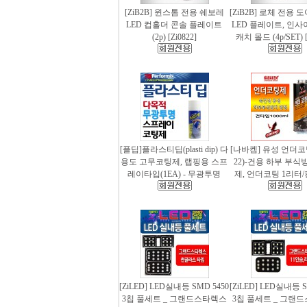
[ZiB2B] 윈스톰 전용 쉐보레
[ZiB2B] 로체 전용 
LED 컵홀더 콘솔 플레이트
LED 플레이트, 인사
(2p) [Zi0822]
캐치 몰드 (4p/SET) [
[플딥]플라스티딥(plasti dip) 다
[나바켐] 유성 언더코
용도 고무코팅제, 랩핑용 스프
22)-건용 하부 부식
레이타입(1EA) - 무광투명
제, 언더코팅 1리터/
[ZiLED] LED실내등 SMD 5450
[ZiLED] LED실내등 S
3칩 풀세트 _ 그랜드스타렉스
3칩 풀세트 _ 그랜