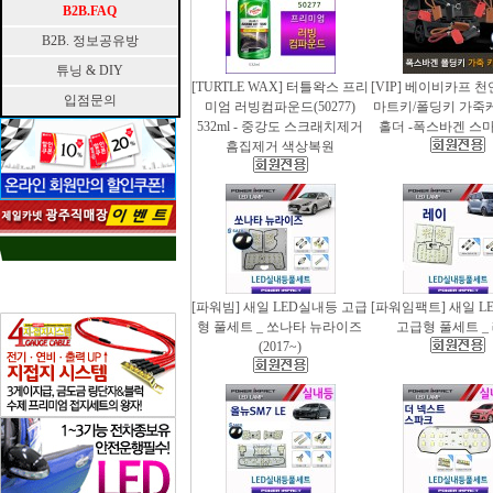
B2B.FAQ
B2B. 정보공유방
튜닝 & DIY
[TURTLE WAX] 터틀왁스 프리
[VIP] 베이비카프 
입점문의
미엄 러빙컴파운드(50277)
마트키/폴딩키 가죽
532ml - 중강도 스크래치제거
홀더 -폭스바겐 스
흠집제거 색상복원
[파워빔] 새일 LED실내등 고급
[파워임팩트] 새일 L
형 풀세트 _ 쏘나타 뉴라이즈
고급형 풀세트 _
(2017~)