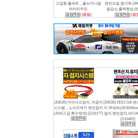
고급형 풀세트 _ 올뉴카니발
엔진오일 첨가제 (300m
하이리무진
음감소,출력향상,
(품절)
(품
[ZiB2B] 마이너스접지, 지접지
[ZiB2B] ZEiLCAR
시스템 _ 노이즈제거 엔진접지
지 3P세트(30/50/60
(AWG3 급.특수제작) [ZA0377]
접지.엔진접지.라디
[ZA0483]