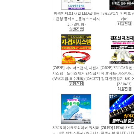
[파워임팩트] 새일 LED실내등
[SAEWON] 임팩트
고급형 풀세트 _ 올뉴스포티지
커버
QL (일반형)
[ZiB2B] 마이너스접지, 지접지
[ZiB2B] ZEiLCAR
시스템 _ 노이즈제거 엔진접지
지 3P세트(30/50/60
(AWG3 급.특수제작) [ZA0377]
접지.엔진접지.라디
[ZA0483]
ZiB2B 마이크로화이버 워시패
[ZiLED] LED바 SMD
드, 이중 세차스폰지 (초극세사
플렉시블 줄LED (LED