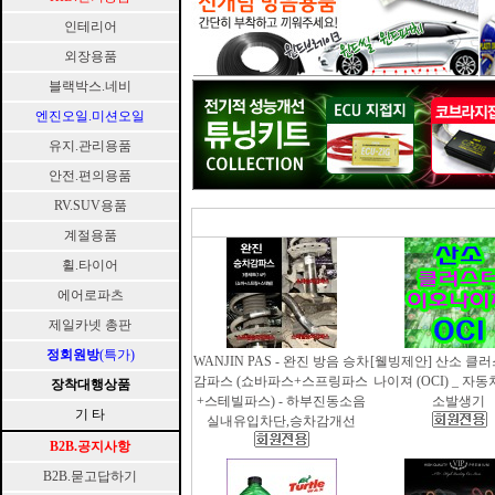
인테리어
외장용품
블랙박스.네비
엔진오일.미션오일
유지.관리용품
안전.편의용품
RV.SUV용품
계절용품
휠.타이어
에어로파츠
제일카넷 총판
정회원방
(특가)
WANJIN PAS - 완진 방음 승차
[웰빙제안] 산소 클
감파스 (쇼바파스+스프링파스
나이져 (OCI) _ 자
장착대행상품
+스테빌파스) - 하부진동소음
소발생기
기 타
실내유입차단,승차감개선
B2B.공지사항
B2B.묻고답하기