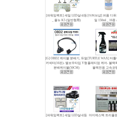
[파워임팩트] 새일 LED실내등
[더허브샵] 퍼퓸 디
_ 올뉴 K5 (일반형用)
일 150ml _ 16
[G] OBD2 케이블 분배기, 듀얼
[TURTLE WAX] 터
커넥터(16핀)- 엘보우타입 Y형
플래티엄 케어- 블랙왁스
분배케이블(50CM)
블랙전용 고속코
[파워임팩트] 새일 LED실내등
아이에스텍 트리플원