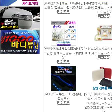
[파워임팩트] 새일 LED실내등
[파워임팩트] 새일 L
고급형 풀세트 _ 올뉴SM7 LE
고급형 풀세트 _ 더
파크(일반)
[파워임팩트] 새일 LED실내등
[더허브샵] 뉴샤르망
고급형 풀세트 _ 올뉴K7 (일반
50ml (캐모마일 그
형)
ALL NEW 투싼 LED 컵홀더,
[VIP] 베이비카프 
올뉴투싼
마트키 가죽키홀더/
죽키홀더 _ 르노삼
(SM6/QM6 외) 4