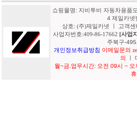
쇼핑몰명: 지비투비 자동차용품도매
4 제일카넷
상호: (주)제일카넷 ㅣ 고객센터: 15
사업자번호:409-86-17662
[사업
주북구-49
개인정보취급방침
이메일문의 zeil
의
ㅣ 
월~금.업무시간: 오전 09시 ~ 오후
휴