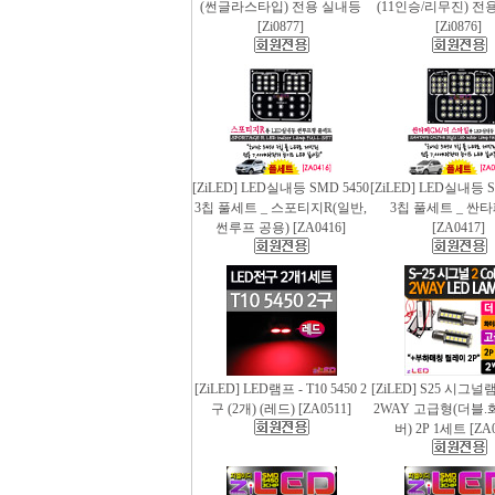
(썬글라스타입) 전용 실내등
(11인승/리무진) 전
[Zi0877]
[Zi0876]
[ZiLED] LED실내등 SMD 5450
[ZiLED] LED실내등 S
3칩 풀세트 _ 스포티지R(일반,
3칩 풀세트 _ 싼
썬루프 공용) [ZA0416]
[ZA0417]
[ZiLED] LED램프 - T10 5450 2
[ZiLED] S25 시그
구 (2개) (레드) [ZA0511]
2WAY 고급형(더블.
버) 2P 1세트 [ZA0