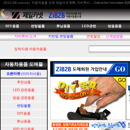
자동차용품 도매 제일카넷 B2B, 지비투비.....ZeilcarNet Innovation B2
ZEiLCAR networks.
DIY용품
썬팅필름
튜닝용품
LED관련
방음용품
지비투비 소개
지틴팅.썬팅필름
연료절감
신개념방음
장착지원 자동차용품
자동차용품 도매몰
오픈마켓
(이미지사용)
추천상품
LED 관련용품
방음 관련용품
썬팅필름
DIY용품
튜닝용품
HID.전기용품