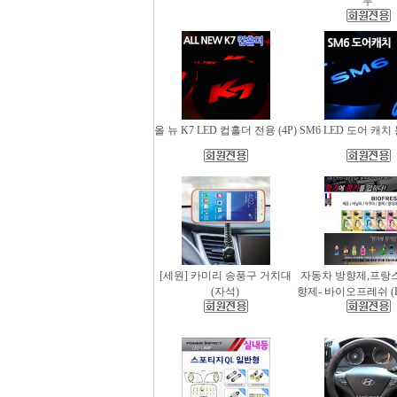
무
올 뉴 K7 LED 컵홀더 전용 (4P)
SM6 LED 도어 캐치 
[세원] 카미리 송풍구 거치대
자동차 방향제,프랑
(자석)
향제- 바이오프레쉬 (Bio