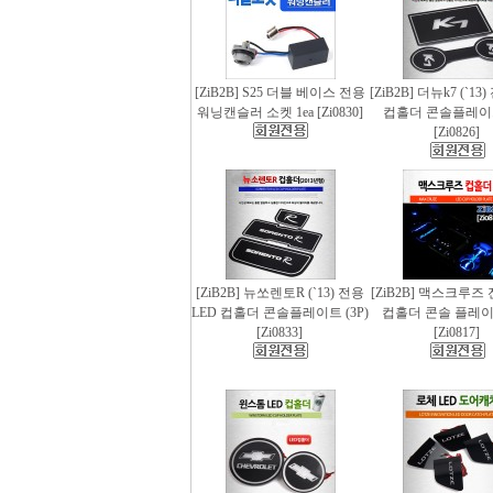
[ZiB2B] S25 더블 베이스 전용
[ZiB2B] 더뉴k7 (`13
워닝캔슬러 소켓 1ea [Zi0830]
컵홀더 콘솔플레이트 
[Zi0826]
[ZiB2B] 뉴쏘렌토R (`13) 전용
[ZiB2B] 맥스크루즈 
LED 컵홀더 콘솔플레이트 (3P)
컵홀더 콘솔 플레이트
[Zi0833]
[Zi0817]