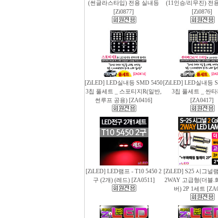
(썬글라스타입) 전용 실내등
(11인승/리무진) 전
[Zi0877]
[Zi0876]
[ZiLED] LED실내등 SMD 5450
[ZiLED] LED실내등 S
3칩 풀세트 _ 스포티지R(일반,
3칩 풀세트 _ 싼
썬루프 공용) [ZA0416]
[ZA0417]
[ZiLED] LED램프 - T10 5450 2
[ZiLED] S25 시그
구 (2개) (레드) [ZA0511]
2WAY 고급형(더블.
버) 2P 1세트 [ZA0