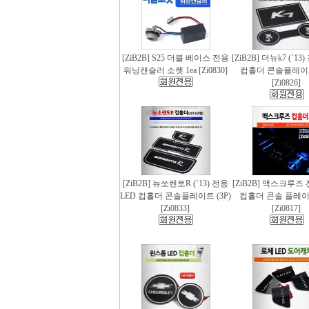
[ZiB2B] S25 더블 베이스 전용
[ZiB2B] 더뉴k7 (`13
워닝캔슬러 소켓 1ea [Zi0830]
컵홀더 콘솔플레이트 
[Zi0826]
[ZiB2B] 뉴쏘렌토R (`13) 전용
[ZiB2B] 맥스크루즈 
LED 컵홀더 콘솔플레이트 (3P)
컵홀더 콘솔 플레이트
[Zi0833]
[Zi0817]