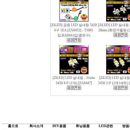
[ZiLED] 공용 LED 실내등 5450
[ZiLED] LED 실내등 
6구 1EA [ZA0452] - T10타
28mm (화장거울등) [
입,BA9S타입(콩전구)
[ZiLED] LED 실내등 - 31mm
[ZiLED] LED 실내등
5450 4구 (1개) [ZA0447]
5450 2구 (2개1세트) [
홈으로
회사소개
DIY용품
튜닝용품
LED관련
방음