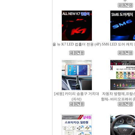
무
올 뉴 K7 LED 컵홀더 전용 (4P)
SM6 LED 도어 캐치 
[세원] 카미리 송풍구 거치대
자동차 방향제,프랑
(자석)
향제- 바이오프레쉬 (Bio