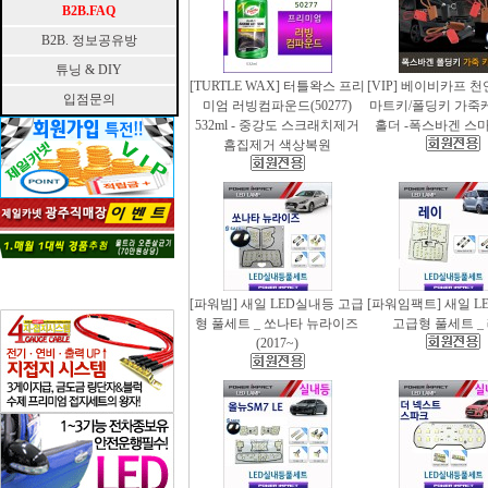
B2B.FAQ
B2B. 정보공유방
튜닝 & DIY
[TURTLE WAX] 터틀왁스 프리
[VIP] 베이비카프 
입점문의
미엄 러빙컴파운드(50277)
마트키/폴딩키 가죽
532ml - 중강도 스크래치제거
홀더 -폭스바겐 스
흠집제거 색상복원
[파워빔] 새일 LED실내등 고급
[파워임팩트] 새일 L
형 풀세트 _ 쏘나타 뉴라이즈
고급형 풀세트 _
(2017~)