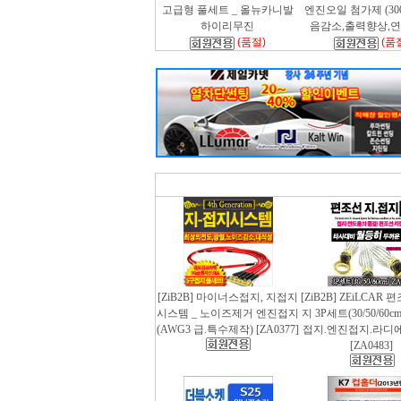
고급형 풀세트 _ 올뉴카니발
엔진오일 첨가제 (300m
하이리무진
음감소,출력향상,
(품절)
(품
[ZiB2B] 마이너스접지, 지접지
[ZiB2B] ZEiLCAR
시스템 _ 노이즈제거 엔진접지
지 3P세트(30/50/60
(AWG3 급.특수제작) [ZA0377]
접지.엔진접지.라디
[ZA0483]