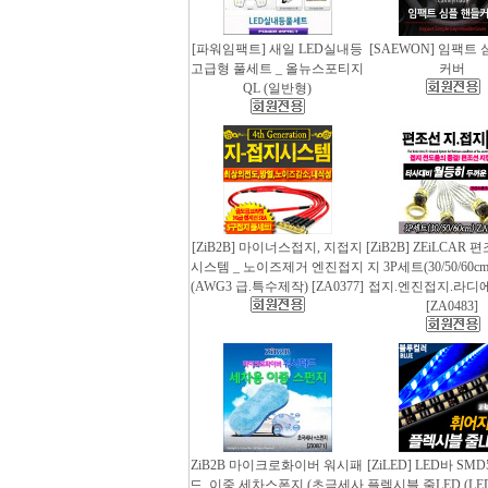
[파워임팩트] 새일 LED실내등
[SAEWON] 임팩트
고급형 풀세트 _ 올뉴스포티지
커버
QL (일반형)
[ZiB2B] 마이너스접지, 지접지
[ZiB2B] ZEiLCAR
시스템 _ 노이즈제거 엔진접지
지 3P세트(30/50/60
(AWG3 급.특수제작) [ZA0377]
접지.엔진접지.라디
[ZA0483]
ZiB2B 마이크로화이버 워시패
[ZiLED] LED바 SMD
드, 이중 세차스폰지 (초극세사
플렉시블 줄LED (LED