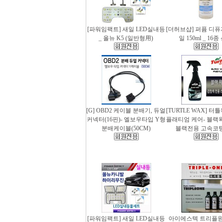
[파워임팩트] 새일 LED실내등
[더허브샵] 퍼퓸 디
_ 올뉴 K5 (일반형用)
일 150ml _ 16
[G] OBD2 케이블 분배기, 듀얼
[TURTLE WAX] 터
커넥터(16핀)- 엘보우타입 Y형
플래티엄 케어- 블랙왁스
분배케이블(50CM)
블랙전용 고속코
[파워임팩트] 새일 LED실내등
아이에스텍 트리플원