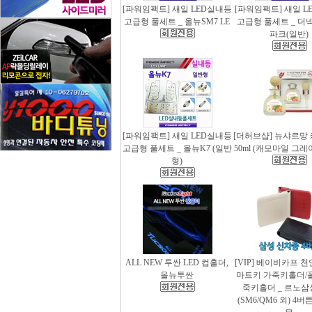
[파워임팩트] 새일 LED실내등
[파워임팩트] 새일 L
고급형 풀세트 _ 올뉴SM7 LE
고급형 풀세트 _ 더
파크(일반)
[파워임팩트] 새일 LED실내등
[더허브샵] 뉴샤르망
고급형 풀세트 _ 올뉴K7 (일반
50ml (캐모마일 그
형)
ALL NEW 투싼 LED 컵홀더,
[VIP] 베이비카프 
올뉴투싼
마트키 가죽키홀더/
죽키홀더 _ 르노삼
(SM6/QM6 외) 4