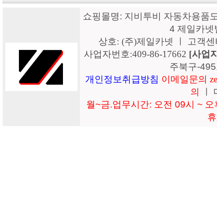
쇼핑몰명: 지비투비 자동차용품도매
4 제일카넷
상호: (주)제일카넷 ㅣ 고객센터: 15
사업자번호:409-86-17662
[사업
주북구-49
개인정보취급방침
이메일문의 zeil
의
ㅣ 
월~금.업무시간: 오전 09시 ~ 오후
휴