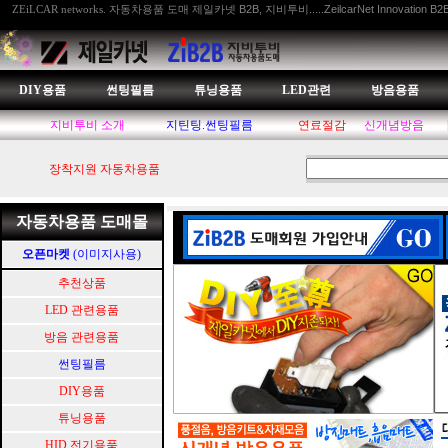
자동차용품 도매 제일카넷 B2B, 지비투비.....ZeilcarNet Innovation B2
ZEiLCAR networks.
DIY용품
썬팅필름
튜닝용품
LED관련
방음용품
지비투비 소개
지틴팅.썬팅필름
연료절감
신개념방음
장착지원 자동차용품
자동차용품 도매몰
오픈마켓
(이미지사용)
추천상품
LED 관련용품
방음 관련용품
썬팅필름
DIY용품
튜닝용품
HID.전기용품