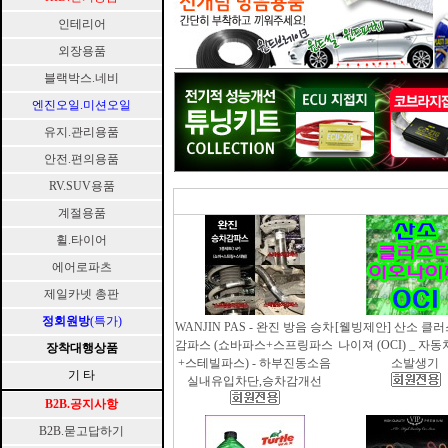
인테리어
외장용품
블랙박스.네비
엔진오일.미션오일
유지.관리용품
안전.편의용품
RV.SUV용품
계절용품
휠.타이어
에어로파츠
제일카넷 총판
정회원방
(특가)
WANJIN PAS - 완진 방음 승차
[웰빙제안] 산소 클
감파스 (쇼바파스+스프링파스
나이져 (OCI) _ 자
장착대행상품
+스테빌파스) - 하부진동소음
소발생기
기 타
실내유입차단,승차감개선
B2B.공지사항
B2B.묻고답하기