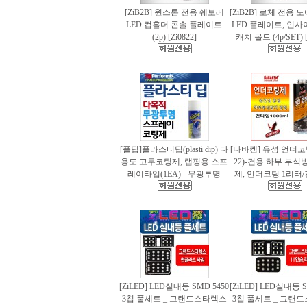
[ZiB2B] 윈스톰 전용 쉐보레
[ZiB2B] 로체 전용 
LED 컵홀더 콘솔 플레이트
LED 플레이트, 인사
(2p) [Zi0822]
캐치 몰드 (4p/SET) [
[플딥]플라스티딥(plasti dip) 다
[나바켐] 유성 언더코
용도 고무코팅제, 랩핑용 스프
22)-건용 하부 부식
레이타입(1EA) - 무광투명
제, 언더코팅 1리터/
[ZiLED] LED실내등 SMD 5450
[ZiLED] LED실내등 S
3칩 풀세트 _ 그랜드스타렉스
3칩 풀세트 _ 그랜