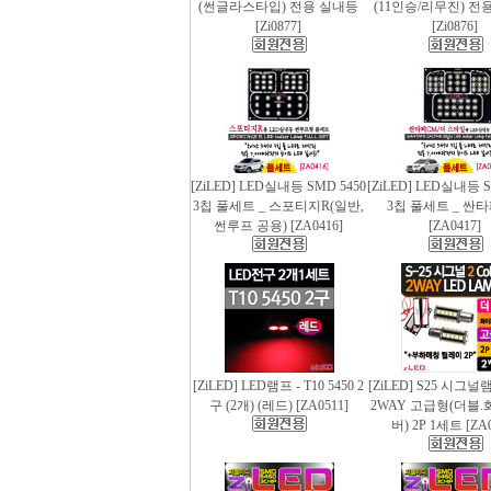
(썬글라스타입) 전용 실내등
(11인승/리무진) 전
[Zi0877]
[Zi0876]
[ZiLED] LED실내등 SMD 5450
[ZiLED] LED실내등 S
3칩 풀세트 _ 스포티지R(일반,
3칩 풀세트 _ 싼
썬루프 공용) [ZA0416]
[ZA0417]
[ZiLED] LED램프 - T10 5450 2
[ZiLED] S25 시그
구 (2개) (레드) [ZA0511]
2WAY 고급형(더블.
버) 2P 1세트 [ZA0