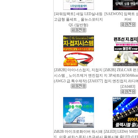
[파워임팩트] 새일 LED실내등
[SAEWON] 임팩트
고급형 풀세트 _ 올뉴스포티지
커버
QL (일반형)
[ZiB2B] 마이너스접지, 지접지
[ZiB2B] ZEiLCAR
시스템 _ 노이즈제거 엔진접지
지 3P세트(30/50/60
(AWG3 급.특수제작) [ZA0377]
접지.엔진접지.라디
[ZA0483]
ZiB2B 마이크로화이버 워시패
[ZiLED] LED바 SMD
드, 이중 세차스폰지 (초극세사
플렉시블 줄LED (LED