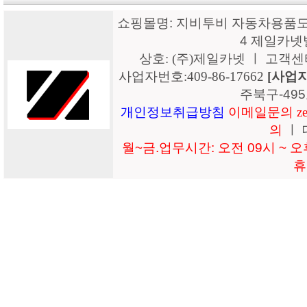
쇼핑몰명: 지비투비 자동차용품도매
4 제일카넷
상호: (주)제일카넷 ㅣ 고객센터: 15
사업자번호:409-86-17662
[사업
주북구-49
개인정보취급방침
이메일문의 zeil
의
ㅣ 
월~금.업무시간: 오전 09시 ~ 오후
휴