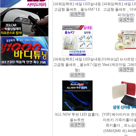
[파워임팩트] 새일 LED실내등
[파워임팩트] 새일 L
고급형 풀세트 _ 올뉴SM7 LE
고급형 풀세트 _ 더
파크(일반)
[파워임팩트] 새일 LED실내등
[더허브샵] 뉴샤르망
고급형 풀세트 _ 올뉴K7 (일반
50ml (캐모마일 그
형)
ALL NEW 투싼 LED 컵홀더,
[VIP] 베이비카프 
올뉴투싼
마트키 가죽키홀더/
죽키홀더 _ 르노삼
(SM6/QM6 외) 4