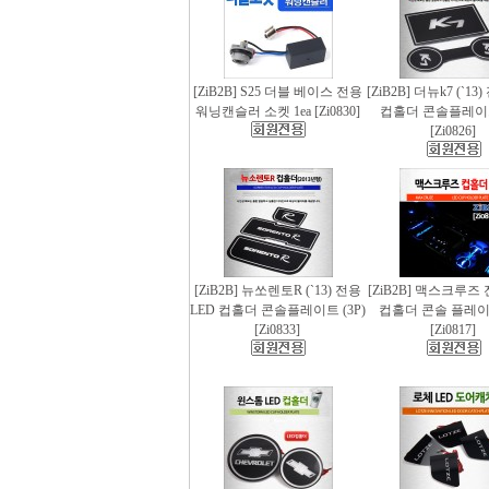
[ZiB2B] S25 더블 베이스 전용
[ZiB2B] 더뉴k7 (`13
워닝캔슬러 소켓 1ea [Zi0830]
컵홀더 콘솔플레이트 
[Zi0826]
[ZiB2B] 뉴쏘렌토R (`13) 전용
[ZiB2B] 맥스크루즈 
LED 컵홀더 콘솔플레이트 (3P)
컵홀더 콘솔 플레이트
[Zi0833]
[Zi0817]