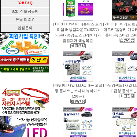
B2B.FAQ
B2B. 정보공유방
튜닝 & DIY
[TURTLE WAX] 터틀왁스 프리
[VIP] 베이비카프 
입점문의
미엄 러빙컴파운드(50277)
마트키/폴딩키 가죽
532ml - 중강도 스크래치제거
홀더 -폭스바겐 스
흠집제거 색상복원
[파워빔] 새일 LED실내등 고급
[파워임팩트] 새일 L
형 풀세트 _ 쏘나타 뉴라이즈
고급형 풀세트 _
(2017~)