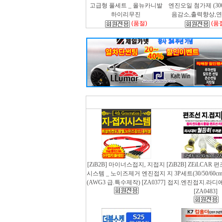
고급형 풀세트 _ 올뉴카니발
엔진오일 첨가제 (300m
하이리무진
음감소,출력향상,
(품절)
(품
[ZiB2B] 마이너스접지, 지접지
[ZiB2B] ZEiLCAR
시스템 _ 노이즈제거 엔진접지
지 3P세트(30/50/60
(AWG3 급.특수제작) [ZA0377]
접지.엔진접지.라디
[ZA0483]