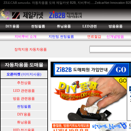
자동차용품 도매 제일카넷 B2B, 지비투비.....ZeilcarNet Innovation B2
ZEiLCAR networks.
DIY용품
썬팅필름
튜닝용품
LED관련
방음용품
지비투비 소개
지틴팅.썬팅필름
연료절감
신개념방음
장착지원 자동차용품
자동차용품 도매몰
오픈마켓
(이미지사용)
추천상품
LED 관련용품
방음 관련용품
썬팅필름
DIY용품
튜닝용품
HID.전기용품