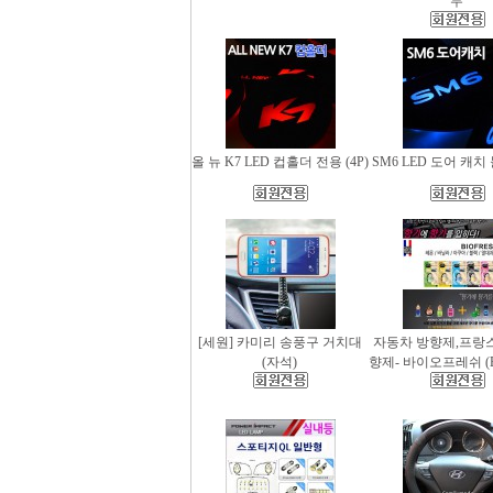
무
올 뉴 K7 LED 컵홀더 전용 (4P)
SM6 LED 도어 캐치 
[세원] 카미리 송풍구 거치대
자동차 방향제,프랑
(자석)
향제- 바이오프레쉬 (Bio