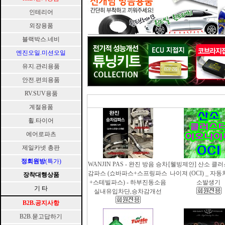
인테리어
외장용품
블랙박스.네비
엔진오일.미션오일
유지.관리용품
안전.편의용품
RV.SUV용품
계절용품
휠.타이어
에어로파츠
제일카넷 총판
정회원방
(특가)
WANJIN PAS - 완진 방음 승차
[웰빙제안] 산소 클
감파스 (쇼바파스+스프링파스
나이져 (OCI) _ 자
장착대행상품
+스테빌파스) - 하부진동소음
소발생기
기 타
실내유입차단,승차감개선
B2B.공지사항
B2B.묻고답하기