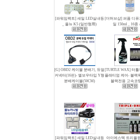
[파워임팩트] 새일 LED실내등
[더허브샵] 퍼퓸 디
_ 올뉴 K5 (일반형用)
일 150ml _ 16
[G] OBD2 케이블 분배기, 듀얼
[TURTLE WAX] 터
커넥터(16핀)- 엘보우타입 Y형
플래티엄 케어- 블랙왁스
분배케이블(50CM)
블랙전용 고속코
[파워임팩트] 새일 LED실내등
아이에스텍 트리플원