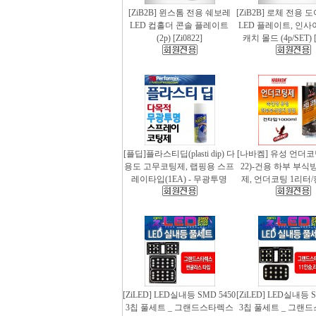
[ZiB2B] 윈스톰 전용 쉐보레
[ZiB2B] 로체 전용 
LED 컵홀더 콘솔 플레이트
LED 플레이트, 인사
(2p) [Zi0822]
캐치 몰드 (4p/SET) [
[플딥]플라스티딥(plasti dip) 다
[나바켐] 유성 언더코
용도 고무코팅제, 랩핑용 스프
22)-건용 하부 부식
레이타입(1EA) - 무광투명
제, 언더코팅 1리터/
[ZiLED] LED실내등 SMD 5450
[ZiLED] LED실내등 S
3칩 풀세트 _ 그랜드스타렉스
3칩 풀세트 _ 그랜