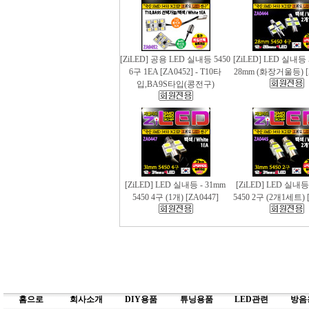
[ZiLED] 공용 LED 실내등 5450
[ZiLED] LED 실내등 
6구 1EA [ZA0452] - T10타
28mm (화장거울등) [
입,BA9S타입(콩전구)
[ZiLED] LED 실내등 - 31mm
[ZiLED] LED 실내등
5450 4구 (1개) [ZA0447]
5450 2구 (2개1세트) [
홈으로
회사소개
DIY용품
튜닝용품
LED관련
방음